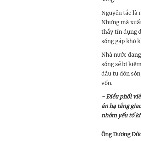
Nhưng mà xuất 
thấy tín dụng đ
sóng sẽ bị kiể
đầu tư đón són
‏-‏
‏ Điều phối vi
án hạ tầng giao
nhóm yếu tố kh
Ông Dương Đức