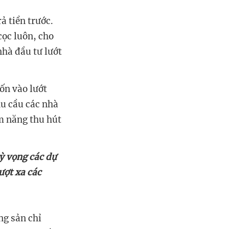
cọc luôn, cho
nhà đầu tư lướt
hu cầu các nhà
ềm năng thu hút
ỳ vọng các dự
ượt xa các