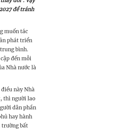
2027 để tránh
ng muốn tác
ản phát triển
 trung bình.
 cập đến mỗi
của Nhà nước là
, thì người lao
người dân phần
 phủ hay hành
ị trường bất