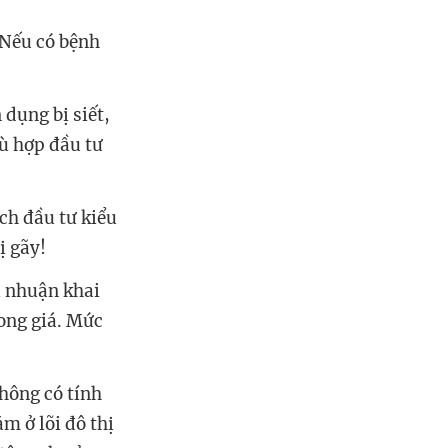
hù hợp đầu tư
ch đầu tư kiểu
i nhuận khai
rong giá. Mức
không có tính
m ở lõi đô thị