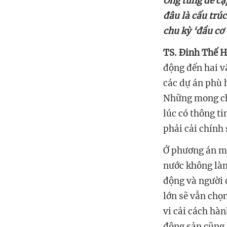
đâu là cấu trú
chu kỳ ‘đầu cơ
‏TS. Đinh Thế H
động đến hai v
các dự án phù h
Những mong ch
lúc có thông ti
nước không làm 
động và người 
lớn sẽ vẫn chọ
vi cải cách hàn