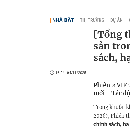
NHÀ ĐẤT
THỊ TRƯỜNG
DỰ ÁN
[Tổng t
sản tro
sách, h
16:24 | 04/11/2025
Phiên 2 VIF 
mới - Tác độ
Trong khuôn k
2026), Phiên t
chính sách, hạ