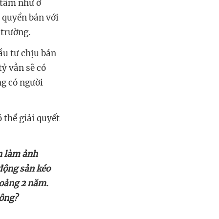
 tâm như ở
 quyền bán với
ầu tư chịu bán
tỷ vẫn sẽ có
ng có người
 thể giải quyết
ản làm ảnh
 động sản kéo
hoảng 2 năm.
hông?