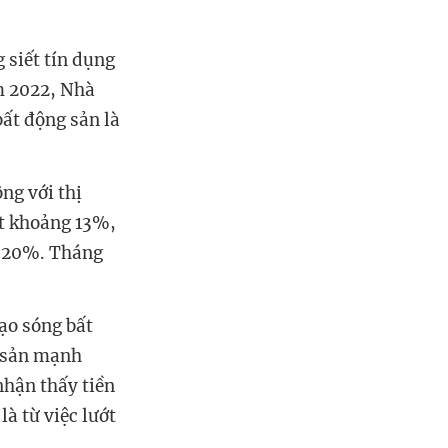
 siết tín dụng
ăm 2022, Nhà
ất động sản là
ạt khoảng 13%,
n 20%. Tháng
g sản mạnh
hận thấy tiền
à từ việc lướt