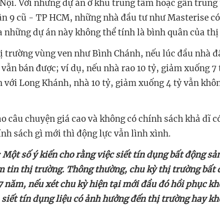
ội. Với những dự án ở khu trung tâm hoặc gần trung
n 9 cũ - TP HCM, những nhà đầu tư như Masterise có
ị trường vùng ven như Bình Chánh, nếu lúc đầu nhà đ
vẫn bán được; ví dụ, nếu nhà rao 10 tỷ, giảm xuống 7 
 với Long Khánh, nhà 10 tỷ, giảm xuống 4 tỷ vẫn khô
ào câu chuyện giá cao và không có chính sách khả dĩ có
:
Một số ý kiến cho rằng việc siết tín dụng bất động s
 tin thị trường. Thông thường, chu kỳ thị trường bất
 năm, nếu xét chu kỳ hiện tại mới đầu đó hồi phục k
 siết tín dụng liệu có ảnh hưởng đến thị trường hay k