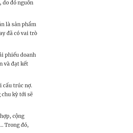
9, do đó nguồn
ay đã có vai trò
n và đạt kết
 chu kỳ tới sẽ
ụ… Trong đó,