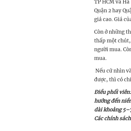
TP HCM và Hà N
Quận 2 hay Quậ
C
òn ở những th
thấp một chút, 
người mua. Còn
‏ N
ếu cứ nhìn v
Điều phối viên
hưởng đến niềm
dài khoảng 5–7
Các chính sách