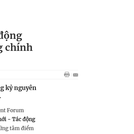
 động
g chính
ng kỷ nguyên
.
ent Forum
mới - Tác động
hững tâm điểm