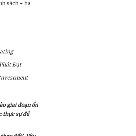
nh sách - hạ
ating
Phát Đạt
 Investment
c thực sự để