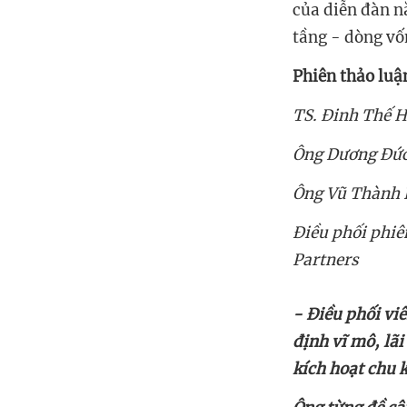
của diễn đàn n
tầng - dòng vố
Phiên thảo luậ
TS. Đinh Thế H
Ông Dương Đức 
Ông Vũ Thành L
Điều phối phiê
Partners
định vĩ mô, lãi