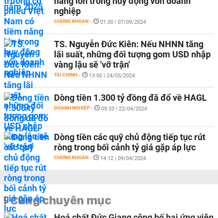
năng lớn trong huy động vốn doanh
nghiệp
CHỨNG KHOÁN
-
01:00 | 07/09/2024
TS. Nguyễn Đức Kiên: Nếu NHNN tăng
lãi suất, những đối tượng gom USD nhập
vàng lậu sẽ 'vỡ trận'
TÀI CHÍNH
-
13:00 | 24/05/2024
Dòng tiền 1.300 tỷ đồng đã đổ về HAGL
DOANH NGHIỆP
-
09:33 | 22/04/2024
Dòng tiền các quỹ chủ động tiếp tục rút
ròng trong bối cảnh tỷ giá gặp áp lực
CHỨNG KHOÁN
-
14:12 | 09/04/2024
Cùng chuyên mục
Hoá chất Đức Giang công bố hai ứng viên