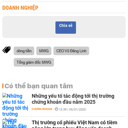
DOANH NGHIỆP
Chia sẻ
dòng tiền
MWG
CEO Vũ Đăng Linh
Tổng giám đốc MWG
Có thể bạn quan tâm
Những yếu tố tác động tới thị trường
chứng khoán đầu năm 2025
CHỨNG KHOÁN
-
15:39 | 05/01/2025
Thị trường cổ phiếu Việt Nam có tiềm