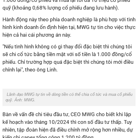
1.000 đồng/cổ phiếu và mua lại tối đa 10 triệu cổ phiếu
quỹ (khoảng 0,68% lượng cổ phiếu đang lưu hành).
Hành động này theo phía doanh nghiệp là phù hợp với tình
hình kinh doanh ổn định hiện tại, MWG tự tin cho việc thực
hiện cả hai cái phương án này.
"Nếu tình hình không có gì thay đổi đặc biệt thì chúng tôi
sẽ chi cổ tức bằng tiền mặt với số tiền là 1.000 đồng/cổ
phiếu. Chỉ trường hợp quá đặc biệt thì chúng tôi mới điều
chỉnh lại", theo ông Linh.
Lãnh đạo MWG tự tin về dòng tiền có thể chia cổ tức và mua cổ phiếu
quỹ. Ảnh:
MWG.
Bàn về vấn đề chi tiêu đầu tư, CEO MWG cho biết khi lập
kế hoạch vào tháng 10/2024 thì con số đầu tư thấp. Tuy
nhiên, tập đoàn hiện đã điều chỉnh mở rộng hơn nhiều, dự
kiến chi capex tổng cộng 1.200 tỷ đồng.