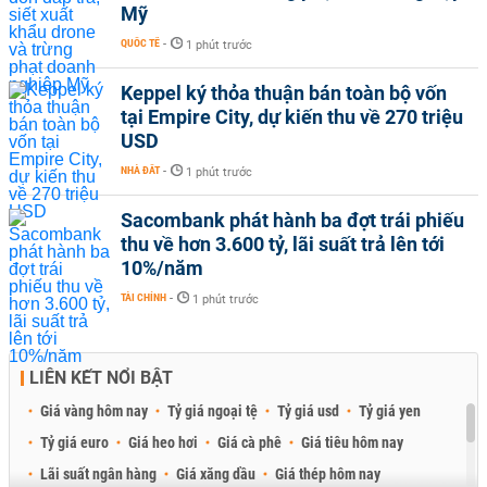
Mỹ
QUỐC TẾ
-
1 phút trước
Keppel ký thỏa thuận bán toàn bộ vốn
tại Empire City, dự kiến thu về 270 triệu
USD
NHÀ ĐẤT
-
1 phút trước
Sacombank phát hành ba đợt trái phiếu
thu về hơn 3.600 tỷ, lãi suất trả lên tới
10%/năm
TÀI CHÍNH
-
1 phút trước
LIÊN KẾT NỔI BẬT
Giá vàng hôm nay
Tỷ giá ngoại tệ
Tỷ giá usd
Tỷ giá yen
Tỷ giá euro
Giá heo hơi
Giá cà phê
Giá tiêu hôm nay
Lãi suất ngân hàng
Giá xăng dầu
Giá thép hôm nay