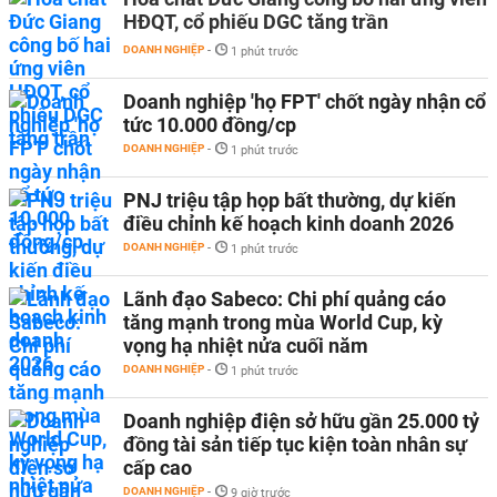
HĐQT, cổ phiếu DGC tăng trần
DOANH NGHIỆP
-
1 phút trước
Doanh nghiệp 'họ FPT' chốt ngày nhận cổ
tức 10.000 đồng/cp
DOANH NGHIỆP
-
1 phút trước
PNJ triệu tập họp bất thường, dự kiến
điều chỉnh kế hoạch kinh doanh 2026
DOANH NGHIỆP
-
1 phút trước
Lãnh đạo Sabeco: Chi phí quảng cáo
tăng mạnh trong mùa World Cup, kỳ
vọng hạ nhiệt nửa cuối năm
DOANH NGHIỆP
-
1 phút trước
Doanh nghiệp điện sở hữu gần 25.000 tỷ
đồng tài sản tiếp tục kiện toàn nhân sự
cấp cao
DOANH NGHIỆP
-
9 giờ trước