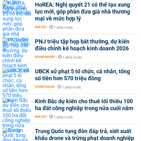
HoREA: Nghị quyết 21 có thể tạo xung
lực mới, góp phần đưa giá nhà thương
mại về mức hợp lý
NHÀ ĐẤT
-
1 phút trước
PNJ triệu tập họp bất thường, dự kiến
điều chỉnh kế hoạch kinh doanh 2026
DOANH NGHIỆP
-
1 phút trước
UBCK xử phạt 5 tổ chức, cá nhân, tổng
số tiền hơn 570 triệu đồng
CHỨNG KHOÁN
-
1 phút trước
Kinh Bắc dự kiến cho thuê tối thiểu 100
ha đất công nghiệp trong nửa cuối năm
NHÀ ĐẤT
-
1 phút trước
Trung Quốc tung đòn đáp trả, siết xuất
khẩu drone và trừng phạt doanh nghiệp