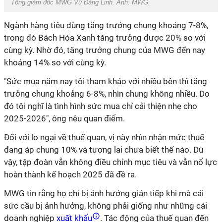
Tổng giám đốc MWG Vũ Đăng Linh. Ảnh:
MWG.
Ngành hàng tiêu dùng tăng trưởng chung khoảng 7-8%,
trong đó Bách Hóa Xanh tăng trưởng được 20% so với
cùng kỳ. Nhờ đó, tăng trưởng chung của MWG đến nay
khoảng 14% so với cùng kỳ.
"Sức mua năm nay tôi tham khảo với nhiều bên thì tăng
trưởng chung khoảng 6-8%, nhìn chung không nhiều. Do
đó tôi nghĩ là tình hình sức mua chỉ cải thiện nhẹ cho
2025-2026", ông nêu quan điểm.
Đối với lo ngại về thuế quan, vị này nhìn nhận mức thuế
đang áp chung 10% và tương lai chưa biết thế nào. Dù
vậy, tập đoàn vẫn không điều chỉnh mục tiêu và vẫn nổ lực
hoàn thành kế hoạch 2025 đã đề ra.
MWG tin rằng họ chỉ bị ảnh hưởng gián tiếp khi mà cái
sức cầu bị ảnh hưởng, không phải giống như những cái
doanh nghiệp
xuất khẩu
. Tác động của thuế quan đến