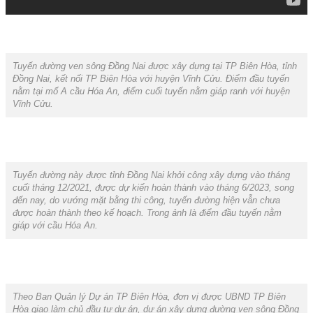
Tuyến đường ven sông Đồng Nai được xây dựng tại TP Biên Hòa, tỉnh
Đồng Nai, kết nối TP Biên Hòa với huyện Vĩnh Cửu. Điểm đầu tuyến
nằm tại mố A cầu Hóa An, điểm cuối tuyến nằm giáp ranh với huyện
Vĩnh Cửu.
Tuyến đường này được tỉnh Đồng Nai khởi công xây dựng vào tháng
cuối tháng 12/2021, được dự kiến hoàn thành vào tháng 6/2023, song
đến nay, do vướng mặt bằng thi công, tuyến đường hiện vẫn chưa
được hoàn thành theo kế hoạch. Trong ảnh là điểm đầu tuyến nằm
giáp với cầu Hóa An.
Theo Ban Quản lý Dự án TP Biên Hòa, đơn vị được UBND TP Biên
Hòa giao làm chủ đầu tư dự án, dự án xây dựng đường ven sông Đồng