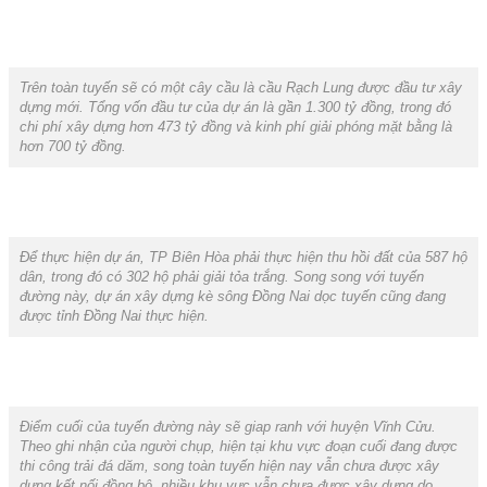
Trên toàn tuyến sẽ có một cây cầu là cầu Rạch Lung được đầu tư xây
dựng mới. Tổng vốn đầu tư của dự án là gần 1.300 tỷ đồng, trong đó
chi phí xây dựng hơn 473 tỷ đồng và kinh phí giải phóng mặt bằng là
hơn 700 tỷ đồng.
Để thực hiện dự án, TP Biên Hòa phải thực hiện thu hồi đất của 587 hộ
dân, trong đó có 302 hộ phải giải tỏa trắng. Song song với tuyến
đường này, dự án xây dựng kè sông Đồng Nai dọc tuyến cũng đang
được tỉnh Đồng Nai thực hiện.
Điểm cuối của tuyến đường này sẽ giap ranh với huyện Vĩnh Cửu.
Theo ghi nhận của người chụp, hiện tại khu vực đoạn cuối đang được
thi công trải đá dăm, song toàn tuyến hiện nay vẫn chưa được xây
dựng kết nối đồng bộ, nhiều khu vực vẫn chưa được xây dựng do