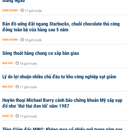
tháng Ngâu
KINH DOANH
-
17 giờ trước
Bán đồ uống đắt ngang Starbucks, chuỗi chocolate thủ công
đóng toàn bộ cửa hàng sau 5 năm
KINH DOANH
-
18 giờ trước
Sóng thoát hàng chung cư sắp bàn giao
NHÀ ĐẤT
-
18 giờ trước
Lý do lợi nhuận nhiều chủ đầu tư khu công nghiệp sụt giảm
NHÀ ĐẤT
-
17 giờ trước
Huyền thoại Michael Burry cảnh báo chứng khoán Mỹ sắp sụp
đổ như ‘thứ Hai đen tối’ năm 1987
QUỐC TẾ
-
17 giờ trước
Tổng Giám đốc MWG: Không mua cổ phiếu quỹ trong năm nay,