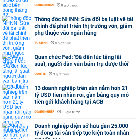
CHỨNG KHOÁN
-
8 giờ trước
Thống đốc NHNN: Sửa đổi ba luật về tài
chính để phát triển thị trường vốn, giảm
phụ thuộc vào ngân hàng
TÀI CHÍNH
-
8 giờ trước
Quan chức Fed: 'Đã đến lúc tăng lãi
suất, người dân vẫn bám trụ được thôi'
QUỐC TẾ
-
3 giờ trước
13 doanh nghiệp trên sàn nắm hơn 21
tỷ USD tiền nhàn rỗi, gần bằng quy mô
tiền gửi khách hàng tại ACB
DOANH NGHIỆP
-
13 giờ trước
Doanh nghiệp điện sở hữu gần 25.000
tỷ đồng tài sản tiếp tục kiện toàn nhân