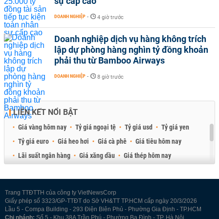
sự cấp cao
DOANH NGHIỆP
-
4 giờ trước
Doanh nghiệp dịch vụ hàng không trích
lập dự phòng hàng nghìn tỷ đồng khoản
phải thu từ Bamboo Airways
DOANH NGHIỆP
-
8 giờ trước
LIÊN KẾT NỔI BẬT
Giá vàng hôm nay
Tỷ giá ngoại tệ
Tỷ giá usd
Tỷ giá yen
Tỷ giá euro
Giá heo hơi
Giá cà phê
Giá tiêu hôm nay
Lãi suất ngân hàng
Giá xăng dầu
Giá thép hôm nay
Giá sầu riêng
Giá thịt heo
Giá gạo
Giá cao su
Best Retail Brokers
Diễn đàn đầu tư Việt Nam 2026
Trang TTĐTTH của công ty VietNewsCorp
Giấy phép số 3323/GP-TTĐT do Sở VH&TT TP.HCM cấp ngày 20/3/2026
Lầu 5 - Compa Building - 293 Điện Biên Phủ - Phường Gia Định - TP.HCM
Chi nhánh:
Số 5 - Khu 38A Trần Phú - Phường Ba Đình - TP. Hà Nội