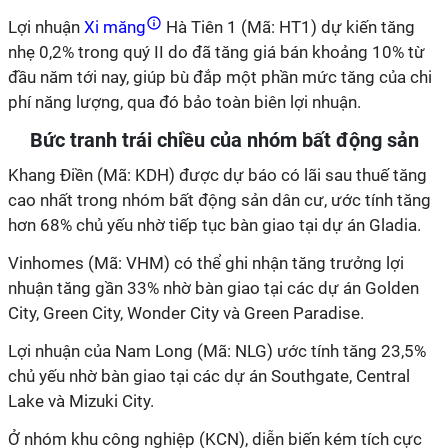
Lợi nhuận
Xi măng
Hà Tiên 1 (Mã: HT1) dự kiến tăng
nhẹ 0,2% trong quý II do đã tăng giá bán khoảng 10% từ
đầu năm tới nay, giúp bù đắp một phần mức tăng của chi
phí năng lượng, qua đó bảo toàn biên lợi nhuận.
Bức tranh trái chiều của nhóm bất động sản
Khang Điền (Mã: KDH) được dự báo có lãi sau thuế tăng
cao nhất trong nhóm bất động sản dân cư, ước tính tăng
hơn 68% chủ yếu nhờ tiếp tục bàn giao tại dự án Gladia.
Vinhomes (Mã: VHM) có thể ghi nhận tăng trưởng lợi
nhuận tăng gần 33% nhờ bàn giao tại các dự án Golden
City, Green City, Wonder City và Green Paradise.
Lợi nhuận của Nam Long (Mã: NLG) ước tính tăng 23,5%
chủ yếu nhờ bàn giao tại các dự án Southgate, Central
Lake và Mizuki City.
Ở nhóm khu công nghiệp (KCN), diễn biến kém tích cực