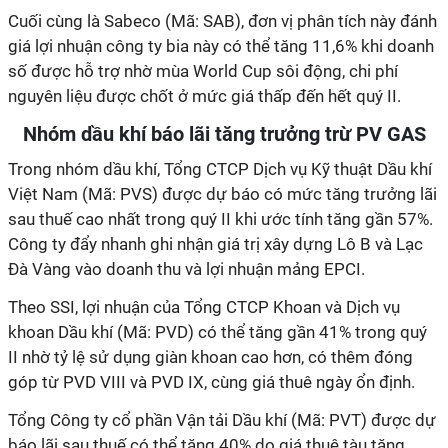
Cuối cùng là Sabeco (Mã: SAB), đơn vị phân tích này đánh
giá lợi nhuận công ty bia này có thể tăng 11,6% khi doanh
số được hỗ trợ nhờ mùa World Cup sôi động, chi phí
nguyên liệu được chốt ở mức giá thấp đến hết quý II.
Nhóm dầu khí báo lãi tăng trưởng trừ PV GAS
Trong nhóm dầu khí, Tổng CTCP Dịch vụ Kỹ thuật Dầu khí
Việt Nam (Mã: PVS) được dự báo có mức tăng trưởng lãi
sau thuế cao nhất trong quý II khi ước tính tăng gần 57%.
Công ty đẩy nhanh ghi nhận giá trị xây dựng Lô B và Lạc
Đà Vàng vào doanh thu và lợi nhuận mảng EPCI.
Theo SSI, lợi nhuận của Tổng CTCP Khoan và Dịch vụ
khoan Dầu khí (Mã: PVD) có thể tăng gần 41% trong quý
II nhờ tỷ lệ sử dụng giàn khoan cao hơn, có thêm đóng
góp từ PVD VIII và PVD IX, cùng giá thuê ngày ổn định.
Tổng Công ty cổ phần Vận tải Dầu khí (Mã: PVT) được dự
báo lãi sau thuế có thể tăng 40% do giá thuê tàu tăng