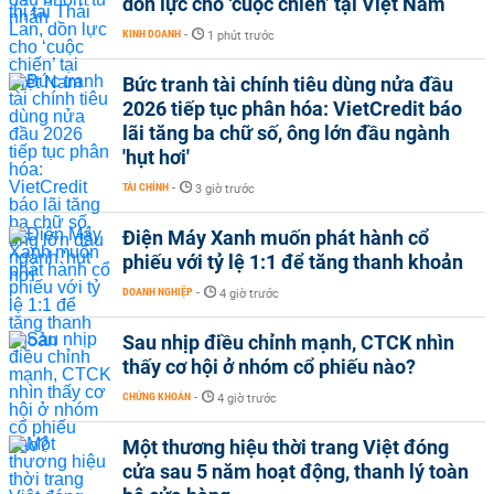
dồn lực cho ‘cuộc chiến’ tại Việt Nam
KINH DOANH
-
1 phút trước
Bức tranh tài chính tiêu dùng nửa đầu
2026 tiếp tục phân hóa: VietCredit báo
lãi tăng ba chữ số, ông lớn đầu ngành
'hụt hơi'
TÀI CHÍNH
-
3 giờ trước
Điện Máy Xanh muốn phát hành cổ
phiếu với tỷ lệ 1:1 để tăng thanh khoản
DOANH NGHIỆP
-
4 giờ trước
Sau nhịp điều chỉnh mạnh, CTCK nhìn
thấy cơ hội ở nhóm cổ phiếu nào?
CHỨNG KHOÁN
-
4 giờ trước
Một thương hiệu thời trang Việt đóng
cửa sau 5 năm hoạt động, thanh lý toàn