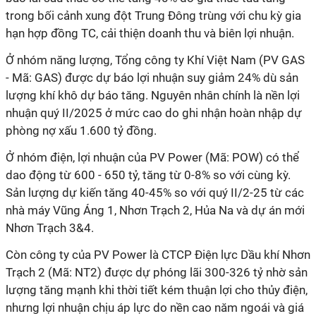
trong bối cảnh xung đột Trung Đông trùng với chu kỳ gia
hạn hợp đồng TC, cải thiện doanh thu và biên lợi nhuận.
Ở nhóm năng lượng, Tổng công ty Khí Việt Nam (PV GAS
- Mã: GAS) được dự báo lợi nhuận suy giảm 24% dù sản
lượng khí khô dự báo tăng. Nguyên nhân chính là nền lợi
nhuận quý II/2025 ở mức cao do ghi nhận hoàn nhập dự
phòng nợ xấu 1.600 tỷ đồng.
Ở nhóm điện, lợi nhuận của PV Power (Mã: POW) có thể
dao động từ 600 - 650 tỷ, tăng từ 0-8% so với cùng kỳ.
Sản lượng dự kiến tăng 40-45% so với quý II/2-25 từ các
nhà máy Vũng Áng 1, Nhơn Trạch 2, Hủa Na và dự án mới
Nhơn Trạch 3&4.
Còn công ty của PV Power là CTCP Điện lực Dầu khí Nhơn
Trạch 2 (Mã: NT2) được dự phóng lãi 300-326 tỷ nhờ sản
lượng tăng mạnh khi thời tiết kém thuận lợi cho thủy điện,
nhưng lợi nhuận chịu áp lực do nền cao năm ngoái và giá