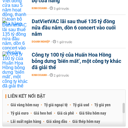
bộ cửa hàng
KINH DOANH
-
3 giờ trước
DatVietVAC lãi sau thuế 135 tỷ đồng
nửa đầu năm, dồn 6 concert vào cuối
năm
DOANH NGHIỆP
-
1 giờ trước
Công ty 100 tỷ của Huấn Hoa Hồng
bỗng dưng ‘biến mất’, một công ty khác
đã giải thể
KINH DOANH
-
2 giờ trước
LIÊN KẾT NỔI BẬT
Giá vàng hôm nay
Tỷ giá ngoại tệ
Tỷ giá usd
Tỷ giá yen
Tỷ giá euro
Giá heo hơi
Giá cà phê
Giá tiêu hôm nay
Lãi suất ngân hàng
Giá xăng dầu
Giá thép hôm nay