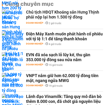
Cùng chuyên mục
Chủ tịch HĐQT Khoáng sản Hưng Thịnh
phải nộp lại hơn 1.500 tỷ đồng
DOANH NGHIỆP
-
2 giờ trước
Điện Máy Xanh muốn phát hành cổ phiếu
với tỷ lệ 1:1 để tăng thanh khoản
DOANH NGHIỆP
-
4 giờ trước
EVN đã xóa sạch lỗ lũy kế, thu gần
353.000 tỷ đồng sau nửa năm
DOANH NGHIỆP
-
15 giờ trước
VNPT nắm giữ hơn 62.000 tỷ đồng tiền
mặt, ngang ngửa MWG
DOANH NGHIỆP
-
19 giờ trước
Lãnh đạo Vinamilk: Tăng quy mô đàn bò
thêm 8.000 con, đã chốt giá nguyên liệu