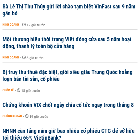
Bà Lê Thị Thu Thủy gửi lời chào tạm biệt VinFast sau 9 năm
gắn bó
KINH DOANH
-
17 giờ trước
Một thương hiệu thời trang Việt đóng cửa sau 5 năm hoạt
động, thanh lý toàn bộ cửa hàng
KINH DOANH
-
3 giờ trước
Bị truy thu thuế đặc biệt, giới siêu giàu Trung Quốc hoảng
loạn bán tài sản, cổ phiếu
QUỐC TẾ
-
18 giờ trước
Chứng khoán VIX chốt ngày chia cổ tức ngay trong tháng 8
CHỨNG KHOÁN
-
19 giờ trước
NHNN cần tăng nắm giữ bao nhiêu cổ phiếu CTG để sở hữu
tối thiểu 65% VietinBank?