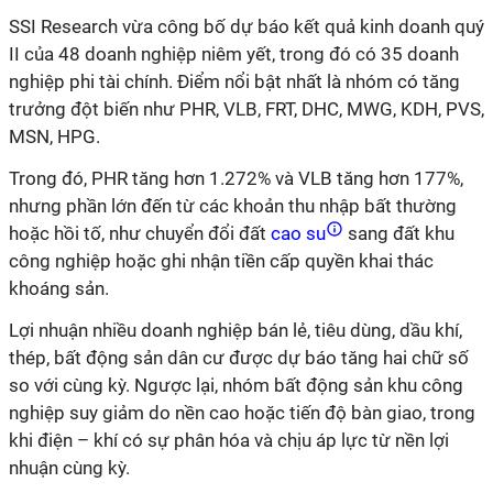
SSI Research vừa công bố dự báo kết quả kinh doanh quý
II của 48 doanh nghiệp niêm yết, trong đó có 35 doanh
nghiệp phi tài chính. Điểm nổi bật nhất là nhóm có tăng
trưởng đột biến như PHR, VLB, FRT, DHC, MWG, KDH, PVS,
MSN, HPG.
Trong đó, PHR tăng hơn 1.272% và VLB tăng hơn 177%,
nhưng phần lớn đến từ các khoản thu nhập bất thường
hoặc hồi tố, như chuyển đổi đất
cao su
sang đất khu
công nghiệp hoặc ghi nhận tiền cấp quyền khai thác
khoáng sản.
Lợi nhuận nhiều doanh nghiệp bán lẻ, tiêu dùng, dầu khí,
thép, bất động sản dân cư được dự báo tăng hai chữ số
so với cùng kỳ. Ngược lại, nhóm bất động sản khu công
nghiệp suy giảm do nền cao hoặc tiến độ bàn giao, trong
khi điện – khí có sự phân hóa và chịu áp lực từ nền lợi
nhuận cùng kỳ.