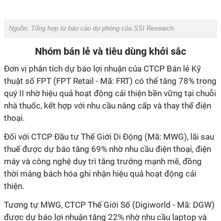
Nguồn: Tổng hợp từ báo cáo dự phóng của SSI Research.
Nhóm bán lẻ và tiêu dùng khởi sắc
Đơn vị phân tích dự báo lợi nhuận của CTCP Bán lẻ Kỹ
thuật số FPT (FPT Retail - Mã: FRT) có thể tăng 78% trong
quý II nhờ hiệu quả hoạt động cải thiện bền vững tại chuỗi
nhà thuốc, kết hợp với nhu cầu nâng cấp và thay thế điện
thoại.
Đối với CTCP Đầu tư Thế Giới Di Động (Mã: MWG), lãi sau
thuế được dự báo tăng 69% nhờ nhu cầu điện thoại, điện
máy và công nghệ duy trì tăng trưởng mạnh mẽ, đồng
thời mảng bách hóa ghi nhận hiệu quả hoạt động cải
thiện.
Tương tự MWG, CTCP Thế Giới Số (Digiworld - Mã: DGW)
được dự báo lợi nhuận tăng 22% nhờ nhu cầu laptop và