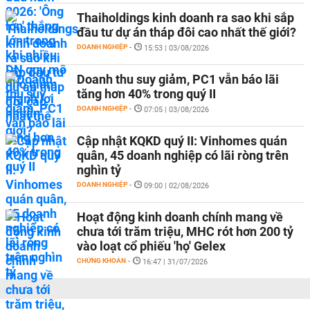
Thaiholdings kinh doanh ra sao khi sắp
đầu tư dự án tháp đôi cao nhất thế giới?
DOANH NGHIỆP
-
15:53 | 03/08/2026
Doanh thu suy giảm, PC1 vẫn báo lãi
tăng hơn 40% trong quý II
DOANH NGHIỆP
-
07:05 | 03/08/2026
Cập nhật KQKD quý II: Vinhomes quán
quân, 45 doanh nghiệp có lãi ròng trên
nghìn tỷ
DOANH NGHIỆP
-
09:00 | 02/08/2026
Hoạt động kinh doanh chính mang về
chưa tới trăm triệu, MHC rót hơn 200 tỷ
vào loạt cổ phiếu 'họ' Gelex
CHỨNG KHOÁN
-
16:47 | 31/07/2026