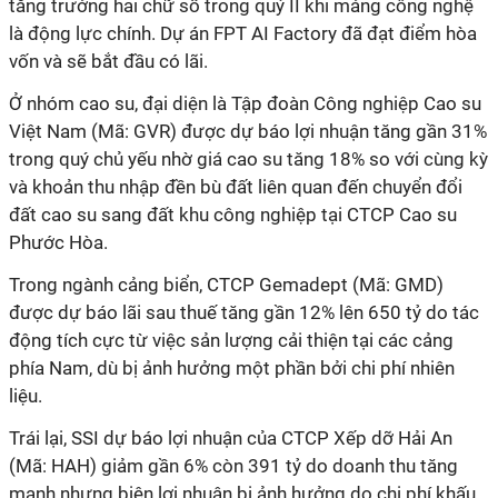
tăng trưởng hai chữ số trong quý II khi mảng công nghệ
là động lực chính. Dự án FPT AI Factory đã đạt điểm hòa
vốn và sẽ bắt đầu có lãi.
Ở nhóm cao su, đại diện là Tập đoàn Công nghiệp Cao su
Việt Nam (Mã: GVR) được dự báo lợi nhuận tăng gần 31%
trong quý chủ yếu nhờ giá cao su tăng 18% so với cùng kỳ
và khoản thu nhập đền bù đất liên quan đến chuyển đổi
đất cao su sang đất khu công nghiệp tại CTCP Cao su
Phước Hòa.
Trong ngành cảng biển, CTCP Gemadept (Mã: GMD)
được dự báo lãi sau thuế tăng gần 12% lên 650 tỷ do tác
động tích cực từ việc sản lượng cải thiện tại các cảng
phía Nam, dù bị ảnh hưởng một phần bởi chi phí nhiên
liệu.
Trái lại, SSI dự báo lợi nhuận của CTCP Xếp dỡ Hải An
(Mã: HAH) giảm gần 6% còn 391 tỷ do doanh thu tăng
mạnh nhưng biên lợi nhuận bị ảnh hưởng do chi phí khấu