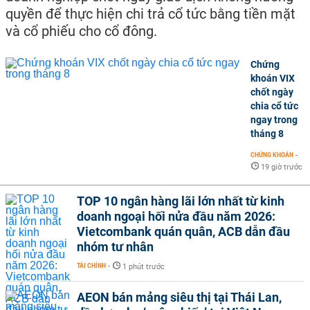
quyền để thực hiện chi trả cổ tức bằng tiền mặt
và cổ phiếu cho cổ đông.
Chứng
khoán VIX
chốt ngày
chia cổ tức
ngay trong
tháng 8
CHỨNG KHOÁN
-
19 giờ trước
TOP 10 ngân hàng lãi lớn nhất từ kinh
doanh ngoại hối nửa đầu năm 2026:
Vietcombank quán quân, ACB dẫn đầu
nhóm tư nhân
TÀI CHÍNH
-
1 phút trước
AEON bán mảng siêu thị tại Thái Lan,