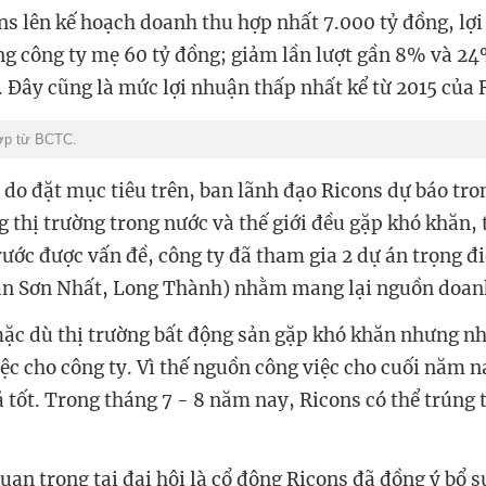
s lên kế hoạch doanh thu hợp nhất 7.000 tỷ đồng, lợ
ng công ty mẹ 60 tỷ đồng; giảm lần lượt gần 8% và 24
 Đây cũng là mức lợi nhuận thấp nhất kể từ 2015 của 
ợp từ BCTC.
lý do đặt mục tiêu trên, ban lãnh đạo Ricons dự báo tr
g thị trường trong nước và thế giới đều gặp khó khăn,
rước được vấn đề, công ty đã tham gia 2 dự án trọng đi
ân Sơn Nhất, Long Thành) nhằm mang lại nguồn doan
ặc dù thị trường bất động sản gặp khó khăn nhưng nh
iệc cho công ty. Vì thế nguồn công việc cho cuối năm 
á tốt. Trong tháng 7 - 8 năm nay, Ricons có thể trúng
uan trọng tại đại hội là cổ đông
Ricons
đã đồng ý
bổ s