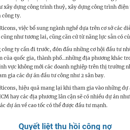
 xây dựng công trình thuỷ, xây dựng công trình điện
a
c
ông ty.
Ricons, v
iệc bổ sung ngành nghề dựa trên cơ sở các diễ
 cũng như tương lai, cũng căn cứ từ năng lực sẵn có củ
g
công ty
cần đi trước, đón đầu những cơ hội đầu tư n
m của quốc gia, thành phố…những địa phương khác tr
ĩnh vực không mới các doanh nghiệp trên thị trường 
am gia các dự án đầu tư công như 2 sân bay.
 Ricons,
hiệu quả mang lại khi tham gia vào những dự á
HCM hay các địa phương lân cận sẽ có nhiều dự án như
các dự án về cao tốc có thể được đầu tư mạnh.
Quyết liệt thu hồi công nợ