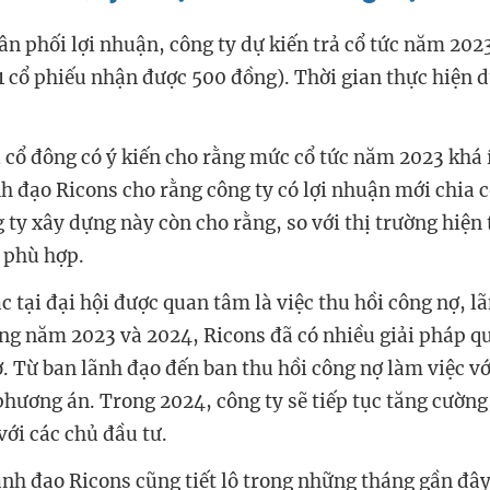
ân phối lợi nhuận, công ty dự kiến trả cổ tức năm 202
(1 cổ phiếu nhận được 500 đồng). Thời gian thực hiện d
i cổ đông có ý kiến cho rằng mức cổ tức năm 2023 khá ít
nh đạo Ricons cho rằng công ty có lợi nhuận mới chia c
 ty xây dựng này còn cho rằng, so với thị trường hiện 
 phù hợp.
 tại đại hội được quan tâm là việc thu hồi công nợ, l
ong năm
2023 và 2024,
Ricons
đã có nhiều giải pháp qu
ợ. Từ ban lãnh đạo đến ban thu hồi công nợ làm việc v
phương án. Trong 2024,
công ty
sẽ tiếp tục tăng cường
với các chủ đầu tư.
ãnh đạo Ricons cũng tiết lộ trong những tháng gần đây,