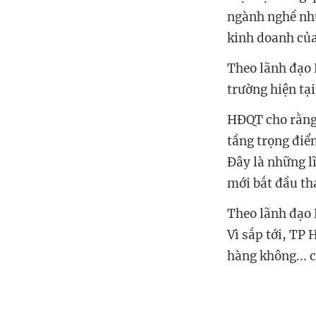
ngành nghề như
kinh doanh củ
Theo lãnh đạo 
trường hiện tại
HĐQT cho rằn
tầng trọng điể
Đây là những l
mới bắt đầu th
Theo lãnh đạo
Vì s
ắp tới, TP 
hàng không... 