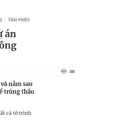
G
TRÁI PHIẾU
ự án
công
 và năm sau
hể trúng thầu
t cả tờ trình