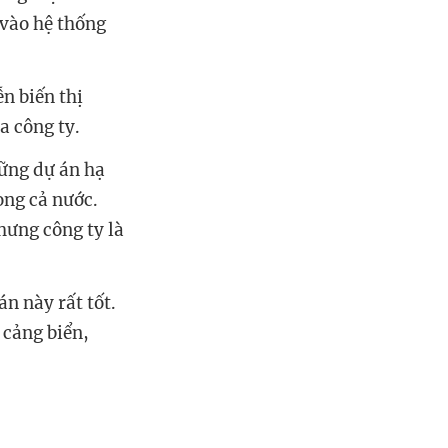
 vào hệ thống
n biến thị
a công ty.
hững dự án hạ
ong cả nước.
nhưng
công ty là
n này rất tốt.
 cảng biển,