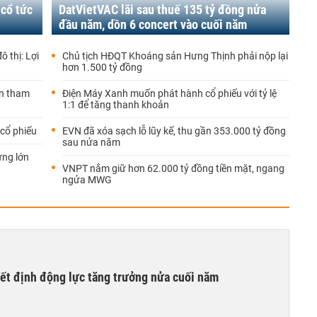
 cổ tức
DatVietVAC lãi sau thuế 135 tỷ đồng nửa
đầu năm, dồn 6 concert vào cuối năm
 thị: Lợi
Chủ tịch HĐQT Khoáng sản Hưng Thịnh phải nộp lại
hơn 1.500 tỷ đồng
ốn tham
Điện Máy Xanh muốn phát hành cổ phiếu với tỷ lệ
1:1 để tăng thanh khoản
cổ phiếu
EVN đã xóa sạch lỗ lũy kế, thu gần 353.000 tỷ đồng
sau nửa năm
ựng lớn
VNPT nắm giữ hơn 62.000 tỷ đồng tiền mặt, ngang
ngửa MWG
yết định động lực tăng trưởng nửa cuối năm