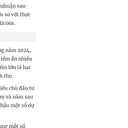
i nhuận sau
% so với thực
Ricons.
ong năm 2024,
 tiềm ẩn nhiều
ểm lớn là hai
h thu.
iều chủ đầu tư
nay và năm sau
 thầu một số dự
ung một số