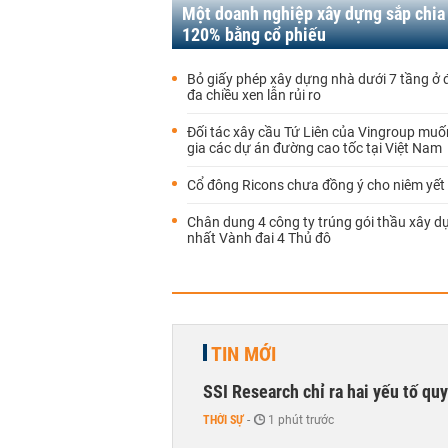
Một doanh nghiệp xây dựng sắp chia
120% bằng cổ phiếu
Bỏ giấy phép xây dựng nhà dưới 7 tầng ở đô
đa chiều xen lẫn rủi ro
Đối tác xây cầu Tứ Liên của Vingroup mu
gia các dự án đường cao tốc tại Việt Nam
Cổ đông Ricons chưa đồng ý cho niêm yết 
Chân dung 4 công ty trúng gói thầu xây d
nhất Vành đai 4 Thủ đô
TIN MỚI
SSI Research chỉ ra hai yếu tố qu
THỜI SỰ
-
1 phút trước