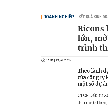
DOANH NGHIỆP
KẾT QUẢ KINH D
Ricons 
lớn, mở
trình t
15:55 | 17/06/2024
Theo lãnh đ
của công ty 
một số dự án
CTCP Đầu tư Xâ
đều được thông