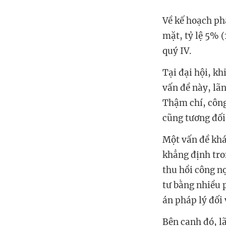
Về kế hoạch ph
mặt, tỷ lệ 5% 
quý IV.
Tại đại hội, kh
vấn đề này, lã
Thậm chí, công
cũng tương đối
Một vấn đề khác
khẳng định tr
thu hồi công n
tư bằng nhiều 
án pháp lý đối 
Bên cạnh đó, l