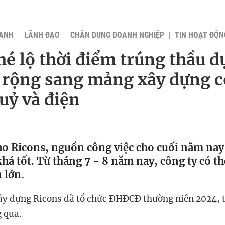
OANH
LÃNH ĐẠO
CHÂN DUNG DOANH NGHIỆP
TIN HOẠT ĐỘN
hé lộ thời điểm trúng thầu d
 rộng sang mảng xây dựng 
huỷ và điện
ạo Ricons, nguồn công việc cho cuối năm nay
khá tốt. Từ tháng 7 - 8 năm nay, công ty có t
 lớn.
y dựng Ricons đã tổ chức ĐHĐCĐ thường niên 2024, tấ
 qua.