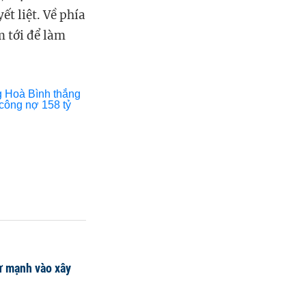
ết liệt.
Về phía
m tới để làm
ư mạnh vào xây