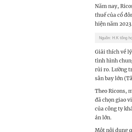
Năm nay, Ricon
thuế của cổ đô
hiện năm 2023.
Nguồn: H.K tổng h
Giải thích về 
tình hình chun
rủi ro. Lường t
sân bay lớn (T
Theo Ricons, m
đã chọn giao v
của công ty kh
án lớn.
Một nội dung q