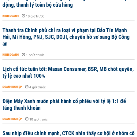
động, thanh lý toàn bộ cửa hàng
KINH DOANH
-
10 giờ trước
Thanh tra Chính phủ chỉ ra loạt vi phạm tại Bảo Tín Mạnh
Hải, Mi Hồng, PNJ, SJC, DOJI, chuyển hồ sơ sang Bộ Công
an
KINH DOANH
-
1 phút trước
Lịch cổ tức tuần tới: Masan Consumer, BSR, MB chốt quyền,
tỷ lệ cao nhất 100%
DOANH NGHIỆP
-
4 giờ trước
Điện Máy Xanh muốn phát hành cổ phiếu với tỷ lệ 1:1 để
tăng thanh khoản
DOANH NGHIỆP
-
10 giờ trước
Sau nhịp điều chỉnh mạnh, CTCK nhìn thấy cơ hội ở nhóm cổ