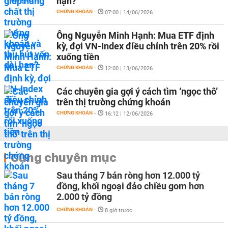
hạn?
CHỨNG KHOÁN
-
07:00 | 14/06/2026
Ông Nguyễn Minh Hạnh: Mua ETF định
kỳ, đợi VN-Index điều chỉnh trên 20% rồi
xuống tiền
CHỨNG KHOÁN
-
12:00 | 13/06/2026
Các chuyên gia gợi ý cách tìm ‘ngọc thô’
trên thị trường chứng khoán
CHỨNG KHOÁN
-
16:12 | 12/06/2026
Cùng chuyên mục
Sau tháng 7 bán ròng hơn 12.000 tỷ
đồng, khối ngoại đảo chiều gom hơn
2.000 tỷ đồng
CHỨNG KHOÁN
-
8 giờ trước