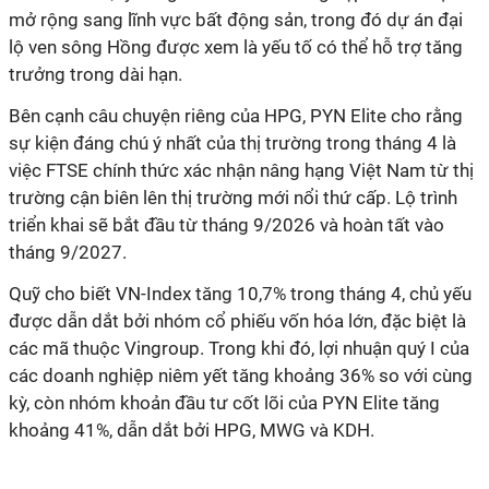
mở rộng sang lĩnh vực bất động sản, trong đó dự án đại
lộ ven sông Hồng được xem là yếu tố có thể hỗ trợ tăng
trưởng trong dài hạn.
Bên cạnh câu chuyện riêng của HPG, PYN Elite cho rằng
sự kiện đáng chú ý nhất của thị trường trong tháng 4 là
việc FTSE chính thức xác nhận nâng hạng Việt Nam từ thị
trường cận biên lên thị trường mới nổi thứ
cấp
.
L
ộ trình
triển khai sẽ bắt đầu từ tháng 9/2026 và hoàn tất vào
tháng 9/2027.
Quỹ cho biết VN-Index tăng 10,7% trong tháng 4, chủ yếu
được dẫn dắt bởi nhóm cổ phiếu vốn hóa lớn, đặc biệt là
các mã thuộc Vingroup. Trong khi đó, lợi nhuận quý I của
các doanh nghiệp niêm yết tăng khoảng 36% so với cùng
kỳ, còn nhóm khoản đầu tư cốt lõi của PYN Elite tăng
khoảng 41%, dẫn dắt bởi HPG, MWG và KDH.