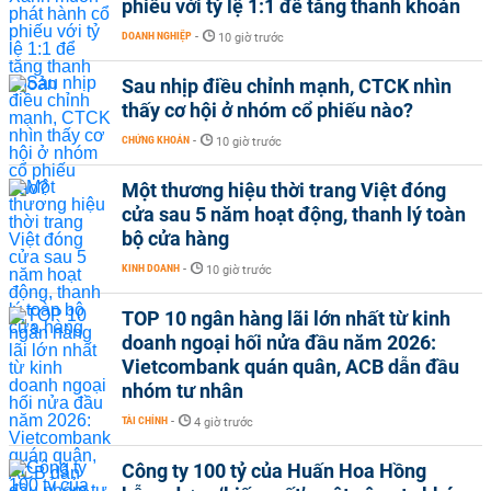
phiếu với tỷ lệ 1:1 để tăng thanh khoản
DOANH NGHIỆP
-
10 giờ trước
Sau nhịp điều chỉnh mạnh, CTCK nhìn
thấy cơ hội ở nhóm cổ phiếu nào?
CHỨNG KHOÁN
-
10 giờ trước
Một thương hiệu thời trang Việt đóng
cửa sau 5 năm hoạt động, thanh lý toàn
bộ cửa hàng
KINH DOANH
-
10 giờ trước
TOP 10 ngân hàng lãi lớn nhất từ kinh
doanh ngoại hối nửa đầu năm 2026:
Vietcombank quán quân, ACB dẫn đầu
nhóm tư nhân
TÀI CHÍNH
-
4 giờ trước
Công ty 100 tỷ của Huấn Hoa Hồng