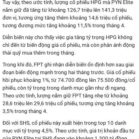
Tuy vậy, theo ước tính, lượng cổ phiếu HPG mà PYN Elite
nắm giữ đã tăng từ khoảng 126,7 triệu lên 141,3 triệu
đơn vị, tương ứng tăng thêm khoảng 14,6 triệu cổ phiếu,
tương đương mức tăng khoảng 11,5% trong tháng 4.
Diễn biến này cho thấy việc gia tăng tỷ trọng HPG không
chỉ đến từ biến động giá cổ phiếu, mà còn phản ánh động
thái
quỹ mua thêm trong tháng.
Trong khi đó, FPT ghi nhận diễn biến ổn định hơn sau giai
đoạn biến động mạnh trong hai tháng trước. Giá cổ phiếu
hồi
phục
khoảng 1%, từ 74.700 đồng lên 75.500 đồng/cổ
phiếu, còn tỷ trọng trong danh mục gần như đi ngang.
Theo ước tính, lượng nắm giữ FPT tăng nhẹ từ khoảng
28,6 triệu lên 29,6 triệu cổ phiếu, tương ứng tăng khoảng
3,5% trong tháng 4.
Đối với SHS, cổ phiếu này xuất hiện trong top 10 danh
mục với tỷ trọng 4,5%. Theo ước tính, giá trị khoản đầu tư
của PYN Elite tại SHS đang vào khoảng 1.300 tỷ đồng,