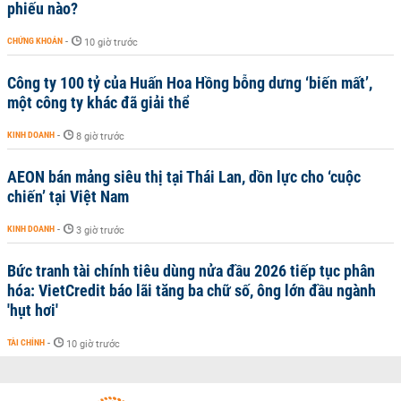
phiếu nào?
CHỨNG KHOÁN
-
10 giờ trước
Công ty 100 tỷ của Huấn Hoa Hồng bỗng dưng ‘biến mất’,
một công ty khác đã giải thể
KINH DOANH
-
8 giờ trước
AEON bán mảng siêu thị tại Thái Lan, dồn lực cho ‘cuộc
chiến’ tại Việt Nam
KINH DOANH
-
3 giờ trước
Bức tranh tài chính tiêu dùng nửa đầu 2026 tiếp tục phân
hóa: VietCredit báo lãi tăng ba chữ số, ông lớn đầu ngành
'hụt hơi'
TÀI CHÍNH
-
10 giờ trước