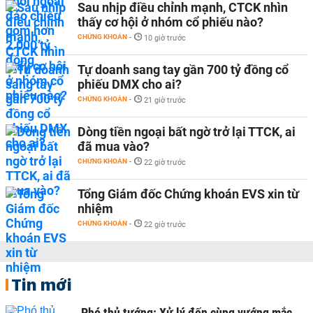
Sau nhịp điều chỉnh mạnh, CTCK nhìn
thấy cơ hội ở nhóm cổ phiếu nào?
CHỨNG KHOÁN
-
10 giờ trước
Tự doanh sang tay gần 700 tỷ đồng cổ
phiếu DMX cho ai?
CHỨNG KHOÁN
-
21 giờ trước
Dòng tiền ngoại bất ngờ trở lại TTCK, ai
đã mua vào?
CHỨNG KHOÁN
-
22 giờ trước
Tổng Giám đốc Chứng khoán EVS xin từ
nhiệm
CHỨNG KHOÁN
-
22 giờ trước
Tin mới
Phó thủ tướng: Xử lý đến cùng vướng mắc,