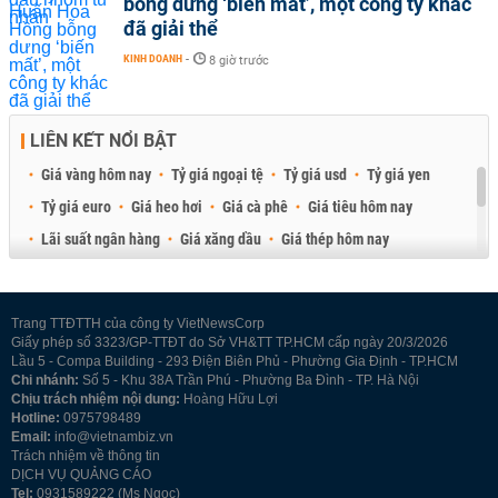
bỗng dưng ‘biến mất’, một công ty khác
đã giải thể
KINH DOANH
-
8 giờ trước
LIÊN KẾT NỔI BẬT
Giá vàng hôm nay
Tỷ giá ngoại tệ
Tỷ giá usd
Tỷ giá yen
Tỷ giá euro
Giá heo hơi
Giá cà phê
Giá tiêu hôm nay
Lãi suất ngân hàng
Giá xăng dầu
Giá thép hôm nay
Giá sầu riêng
Giá thịt heo
Giá gạo
Giá cao su
Best Retail Brokers
Diễn đàn đầu tư Việt Nam 2026
Trang TTĐTTH của công ty VietNewsCorp
Giấy phép số 3323/GP-TTĐT do Sở VH&TT TP.HCM cấp ngày 20/3/2026
Lầu 5 - Compa Building - 293 Điện Biên Phủ - Phường Gia Định - TP.HCM
Chi nhánh:
Số 5 - Khu 38A Trần Phú - Phường Ba Đình - TP. Hà Nội
Chịu trách nhiệm nội dung:
Hoàng Hữu Lợi
Hotline:
0975798489
Email:
info@vietnambiz.vn
Trách nhiệm về thông tin
DỊCH VỤ QUẢNG CÁO
Tel:
0931589222 (Ms Ngọc)