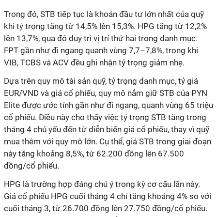
Trong đó, STB tiếp tục là khoản đầu tư lớn nhất của quỹ
khi tỷ trọng tăng từ 14,5% lên 15,3%. HPG tăng từ 12,2%
lên 13,7%, qua đó duy trì vị trí thứ hai trong danh mục.
FPT gần như đi ngang quanh vùng 7,7–7,8%, trong khi
VIB, TCBS và ACV đều ghi nhận tỷ trọng giảm nhẹ.
Dựa trên quy mô tài sản quỹ, tỷ trọng danh mục, tỷ giá
EUR/VND và giá cổ phiếu, quy mô nắm giữ STB của PYN
Elite được ước tính gần như đi ngang, quanh vùng 65 triệu
cổ phiếu. Điều này cho thấy việc tỷ trọng STB tăng trong
tháng 4 chủ yếu đến từ diễn biến giá cổ phiếu, thay vì quỹ
mua thêm với quy mô lớn. Cụ
thể, g
iá STB trong giai đoạn
này tăng khoảng 8,5%, từ 62.200 đồng lên 67.500
đồng/cổ phiếu.
HPG là trường hợp đáng chú ý trong kỳ cơ cấu lần này.
Giá cổ phiếu HPG cuối tháng 4 chỉ tăng khoảng 4% so với
cuối tháng 3, từ 26.700 đồng lên 27.750 đồng/cổ phiếu.