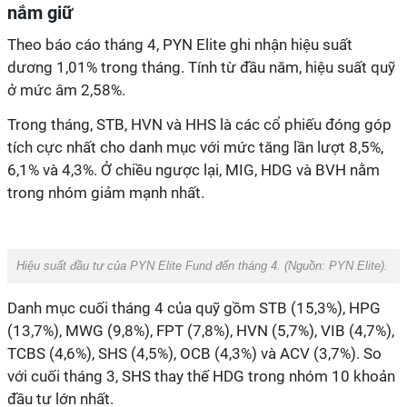
nắm giữ
Theo báo cáo tháng 4, PYN Elite ghi nhận hiệu suất
dương 1,01% trong tháng. Tính từ đầu năm, hiệu suất quỹ
ở mức âm 2,58%.
Trong tháng, STB, HVN và HHS là các cổ phiếu đóng góp
tích cực nhất cho danh mục với mức tăng lần lượt 8,5%,
6,1% và 4,3%. Ở chiều ngược lại, MIG, HDG và BVH nằm
trong nhóm giảm mạnh nhất.
Hiệu suất đầu tư của PYN Elite Fund đến tháng 4. (Nguồn: PYN Elite).
Danh mục cuối tháng 4 của quỹ gồm STB (15,3%), HPG
(13,7%), MWG (9,8%), FPT (7,8%), HVN (5,7%), VIB (4,7%),
TCBS (4,6%), SHS (4,5%), OCB (4,3%) và ACV (3,7%). So
với cuối tháng 3, SHS thay thế HDG trong nhóm 10 khoản
đầu tư lớn nhất.