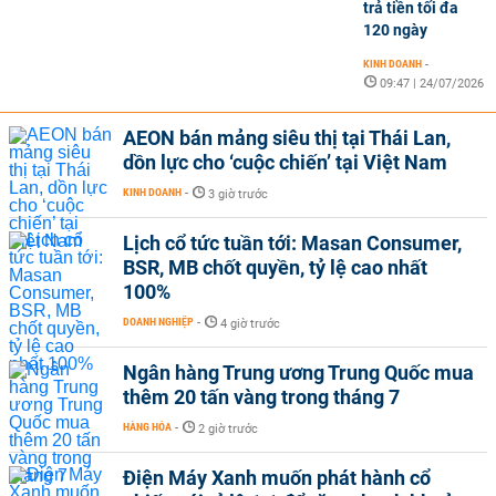
trả tiền tối đa
120 ngày
KINH DOANH
-
09:47 | 24/07/2026
AEON bán mảng siêu thị tại Thái Lan,
dồn lực cho ‘cuộc chiến’ tại Việt Nam
KINH DOANH
-
3 giờ trước
Lịch cổ tức tuần tới: Masan Consumer,
BSR, MB chốt quyền, tỷ lệ cao nhất
100%
DOANH NGHIỆP
-
4 giờ trước
Ngân hàng Trung ương Trung Quốc mua
thêm 20 tấn vàng trong tháng 7
HÀNG HÓA
-
2 giờ trước
Điện Máy Xanh muốn phát hành cổ