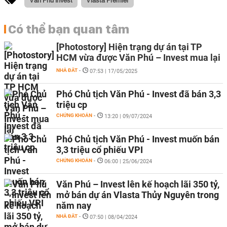
Có thể bạn quan tâm
[Photostory] Hiện trạng dự án tại TP
HCM vừa được Văn Phú – Invest mua lại
NHÀ ĐẤT
-
07:53 | 17/05/2025
Phó Chủ tịch Văn Phú - Invest đã bán 3,3
triệu cp
CHỨNG KHOÁN
-
13:20 | 09/07/2024
Phó Chủ tịch Văn Phú - Invest muốn bán
3,3 triệu cổ phiếu VPI
CHỨNG KHOÁN
-
06:00 | 25/06/2024
Văn Phú – Invest lên kế hoạch lãi 350 tỷ,
mở bán dự án Vlasta Thủy Nguyên trong
năm nay
NHÀ ĐẤT
-
07:50 | 08/04/2024