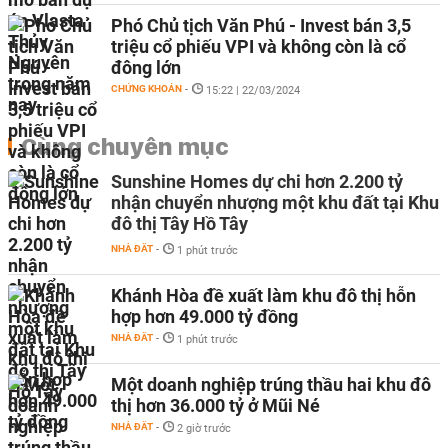
Phó Chủ tịch Văn Phú - Invest bán 3,5
triệu cổ phiếu VPI và không còn là cổ
đông lớn
CHỨNG KHOÁN
-
15:22 | 22/03/2024
Cùng chuyên mục
Sunshine Homes dự chi hơn 2.200 tỷ
nhận chuyển nhượng một khu đất tại Khu
đô thị Tây Hồ Tây
NHÀ ĐẤT
-
1 phút trước
Khánh Hòa đề xuất làm khu đô thị hỗn
hợp hơn 49.000 tỷ đồng
NHÀ ĐẤT
-
1 phút trước
Một doanh nghiệp trúng thầu hai khu đô
thị hơn 36.000 tỷ ở Mũi Né
NHÀ ĐẤT
-
2 giờ trước