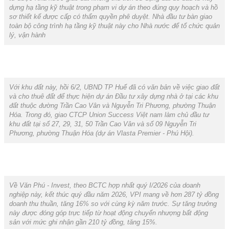
dựng hạ tầng kỹ thuật trong phạm vi dự án theo đúng quy hoạch và hồ
sơ thiết kế được cấp có thẩm quyền phê duyệt. Nhà đầu tư bàn giao
toàn bộ công trình hạ tầng kỹ thuật này cho Nhà nước để tổ chức quản
lý, vận hành
Với khu đất này, hồi 6/2, UBND TP Huế đã có văn bản về việc giao đất
và cho thuê đất để thực hiện dự án Đầu tư xây dựng nhà ở tại các khu
đất thuộc đường Trần Cao Vân và Nguyễn Tri Phương, phường Thuận
Hóa. Trong đó, giao CTCP Union Success Việt nam làm chủ đầu tư
khu đất tại số 27, 29, 31, 50 Trần Cao Vân và số 09 Nguyễn Tri
Phương, phường Thuận Hóa (dự án Vlasta Premier - Phú Hội).
Về Văn Phú - Invest, theo BCTC hợp nhất quý I/2026 của doanh
nghiệp này, kết thúc quý đầu năm 2026, VPI mang về hơn 287 tỷ đồng
doanh thu thuần, tăng 16% so với cùng kỳ năm trước. Sự tăng trưởng
này được đóng góp trực tiếp từ hoạt động chuyển nhượng bất động
sản với mức ghi nhận gần 210 tỷ đồng, tăng 15%.