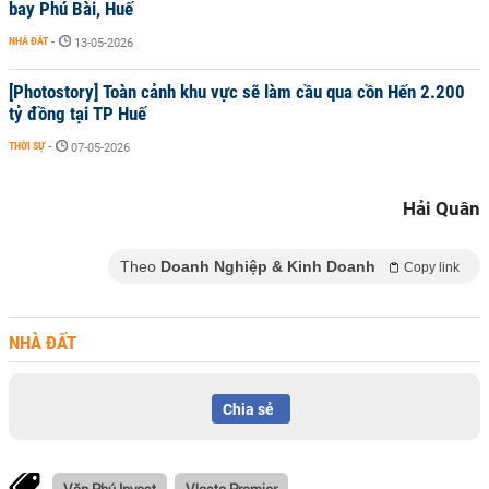
bay Phú Bài, Huế
NHÀ ĐẤT
-
13-05-2026
[Photostory] Toàn cảnh khu vực sẽ làm cầu qua cồn Hến 2.200
tỷ đồng tại TP Huế
THỜI SỰ
-
07-05-2026
Hải Quân
Theo
Doanh Nghiệp & Kinh Doanh
Copy link
NHÀ ĐẤT
Chia sẻ
Văn Phú Invest
Vlasta Premier