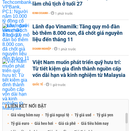
làm chủ tịch ở tuổi 27
KINH DOANH
-
1 phút trước
Lãnh đạo Vinamilk: Tăng quy mô đàn
bò thêm 8.000 con, đã chốt giá nguyên
liệu đến tháng 11
DOANH NGHIỆP
-
1 phút trước
Việt Nam muốn phát triển quỹ hưu trí:
Từ tiết kiệm gia đình thành nguồn cấp
vốn dài hạn và kinh nghiệm từ Malaysia
QUỐC TẾ
-
1 giờ trước
LIÊN KẾT NỔI BẬT
Giá vàng hôm nay
Tỷ giá ngoại tệ
Tỷ giá usd
Tỷ giá yen
Tỷ giá euro
Giá heo hơi
Giá cà phê
Giá tiêu hôm nay