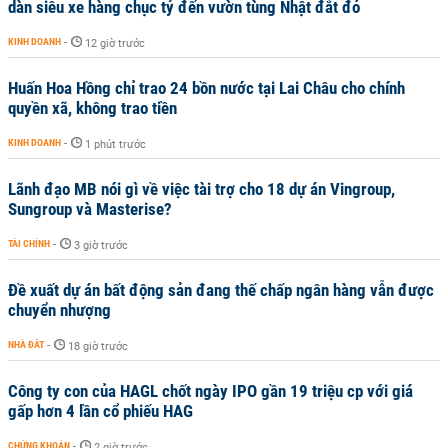
dàn siêu xe hàng chục tỷ đến vườn tùng Nhật đắt đỏ
KINH DOANH
-
12 giờ trước
Huấn Hoa Hồng chỉ trao 24 bồn nước tại Lai Châu cho chính
quyền xã, không trao tiền
KINH DOANH
-
1 phút trước
Lãnh đạo MB nói gì về việc tài trợ cho 18 dự án Vingroup,
Sungroup và Masterise?
TÀI CHÍNH
-
3 giờ trước
Đề xuất dự án bất động sản đang thế chấp ngân hàng vẫn được
chuyển nhượng
NHÀ ĐẤT
-
18 giờ trước
Công ty con của HAGL chốt ngày IPO gần 19 triệu cp với giá
gấp hơn 4 lần cổ phiếu HAG
CHỨNG KHOÁN
-
2 giờ trước