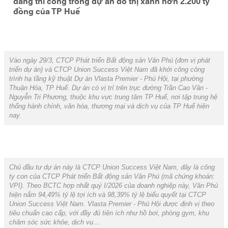
đang thi công trong dự án đô thị xanh hơn 2.200 tỷ
đồng của TP Huế
Vào ngày 29/3, CTCP Phát triển Bất động sản Văn Phú (đơn vị phát
triển dự án) và CTCP Union Success Việt Nam đã khởi công công
trình hạ tầng kỹ thuật Dự án Vlasta Premier - Phú Hội, tại phường
Thuận Hóa, TP Huế. Dự án có vị trí trên trục đường Trần Cao Vân -
Nguyễn Tri Phương, thuộc khu vực trung tâm TP Huế, nơi tập trung hệ
thống hành chính, văn hóa, thương mại và dịch vụ của TP Huế hiện
nay.
Chủ đầu tư dự án này là CTCP Union Success Việt Nam, đây là công
ty con của CTCP Phát triển Bất động sản Văn Phú (mã chứng khoán:
VPI). Theo BCTC hợp nhất quý I/2026 của doanh nghiệp này, Văn Phú
hiện nắm 94,49% tỷ lệ tợi ích và 98,39% tỷ lệ biểu quyết tại CTCP
Union Success Việt Nam. Vlasta Premier - Phú Hội được định vị theo
tiêu chuẩn cao cấp, với đầy đủ tiện ích như hồ bơi, phòng gym, khu
chăm sóc sức khỏe, dịch vụ…