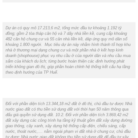
Dự án có quy mô 17.213,6 m2, tổng mức đầu tư khoảng 1.192 tỷ
đồng; gồm 2 tòa tháp căn hộ và 7 dãy nhà liền kề, cung cấp khoảng
482 căn hộ chung cư và 55 căn nhà liền kề, đáp ứng quy mô dân số
khoảng 1.800 người. Mục tiêu dự án này nhằm hình thành tổ hợp khu
nhà ở thương mại dạng chung cư và một phần nhà ở kết hợp kinh
doanh (shophouse) phục vụ nhu cầu ở của người dân và nhu cầu mua
sắm của khách du lịch; từng bước hoàn thiện các định hướng phát
triển không gian đô thị, góp phần hoàn chỉnh hệ thống kết cấu hạ tầng
theo định hướng của TP Huế.
Đối với phần diện tích 13.344,18 m2 đất ở đô thị, chủ đầu tư được Nhà
nước giao đất có thu tiền sử dụng đất với thời hạn 50 năm thông qua
đấu giá quyền sử dụng đất. 10.2. Đối với phần diện tích 3.869,42 m2
đất xây dựng các công trình hạ tầng kỹ thuật gồm đất xây dựng đường
giao thông, cây xanh, xây dựng hệ thống cấp điện, chiếu sáng, cấp
nước, thoát nước,.... nằm ngoài phạm vi đất nhà ở chung cư, chủ đầu
tư được Nhà nước giao đất không thu tiền sử dụng đất để đầu tư xây