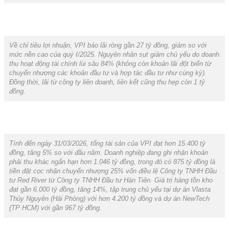
Về chỉ tiêu lợi nhuận, VPI báo lãi ròng gần 27 tỷ đồng, giảm so với
mức nền cao của quý I/2025. Nguyên nhân sụt giảm chủ yếu do doanh
thu hoạt động tài chính lùi sâu 84% (không còn khoản lãi đột biến từ
chuyển nhượng các khoản đầu tư và hợp tác đầu tư như cùng kỳ).
Đồng thời, lãi từ công ty liên doanh, liên kết cũng thu hẹp còn 1 tỷ
đồng.
Tính đến ngày 31/03/2026, tổng tài sản của VPI đạt hơn 15.400 tỷ
đồng, tăng 5% so với đầu năm. Doanh nghiệp đang ghi nhận khoản
phải thu khác ngắn hạn hơn 1.046 tỷ đồng, trong đó có 875 tỷ đồng là
tiền đặt cọc nhận chuyển nhượng 25% vốn điều lệ Công ty TNHH Đầu
tư Red River từ Công ty TNHH Đầu tư Hàn Tiên. Giá trị hàng tồn kho
đạt gần 6.000 tỷ đồng, tăng 14%, tập trung chủ yếu tại dự án Vlasta
Thủy Nguyên (Hải Phòng) với hơn 4.200 tỷ đồng và dự án NewTech
(TP HCM) với gần 967 tỷ đồng.