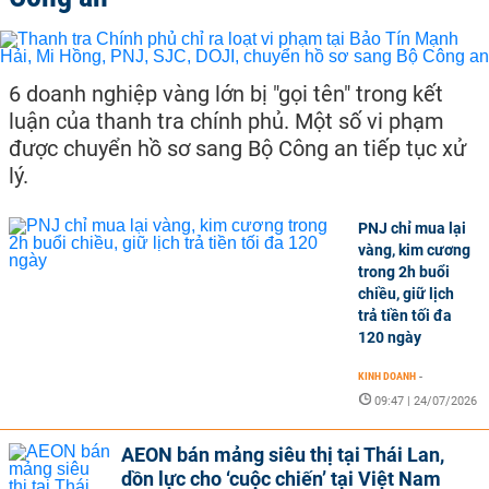
6 doanh nghiệp vàng lớn bị "gọi tên" trong kết
luận của thanh tra chính phủ. Một số vi phạm
được chuyển hồ sơ sang Bộ Công an tiếp tục xử
lý.
PNJ chỉ mua lại
vàng, kim cương
trong 2h buổi
chiều, giữ lịch
trả tiền tối đa
120 ngày
KINH DOANH
-
09:47 | 24/07/2026
AEON bán mảng siêu thị tại Thái Lan,
dồn lực cho ‘cuộc chiến’ tại Việt Nam