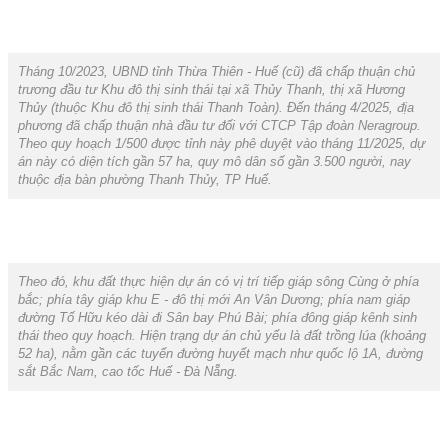
Tháng 10/2023, UBND tỉnh Thừa Thiên - Huế (cũ) đã chấp thuận chủ
trương đầu tư Khu đô thị sinh thái tại xã Thủy Thanh, thị xã Hương
Thủy (thuộc Khu đô thị sinh thái Thanh Toàn). Đến tháng 4/2025, địa
phương đã chấp thuận nhà đầu tư đối với CTCP Tập đoàn Neragroup.
Theo quy hoạch 1/500 được tỉnh này phê duyệt vào tháng 11/2025, dự
án này có diện tích gần 57 ha, quy mô dân số gần 3.500 người, nay
thuộc địa bàn phường Thanh Thủy, TP Huế.
Theo đó, khu đất thực hiện dự án có vị trí tiếp giáp sông Cùng ở phía
bắc; phía tây giáp khu E - đô thị mới An Vân Dương; phía nam giáp
đường Tố Hữu kéo dài đi Sân bay Phú Bài; phía đông giáp kênh sinh
thái theo quy hoạch. Hiện trạng dự án chủ yếu là đất trồng lúa (khoảng
52 ha), nằm gần các tuyến đường huyết mạch như quốc lộ 1A, đường
sắt Bắc Nam, cao tốc Huế - Đà Nẵng.