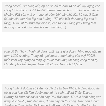
Trong cơ cấu sử dụng đất, dự án sẽ bố trí hơn 14 ha để xây dựng các
công trình nhà ở và 7,4 ha đất thương mại dịch vụ. Toàn dự án sẽ có
khoảng 902 căn nhà ở, trong đó gồm 654 căn nhà liền kề cao 3 tầng;
96 căn biệt thự đơn lập cao 3 tầng; 152 căn biệt thự song lập cao 3
tầng; 32 lô đất thương mại dịch vụ cao tối đa 9 tầng (xây trung tâm
thương mại, siêu thị, khách sạn, nhà hàng...).
Khu đô thị Thủy Thanh sẽ được phân kỳ 2 giai đoạn. Tổng mức đầu tư
hơn 4.300 tỷ đồng. Trong đó, giai đoạn 1 khởi công vào quý I/2026,
triển khai xây dựng hạ tầng kỹ thuật toàn khu, thi công công trình tại
khu đất phía bắc tuyến đường N5-2 với diện tích 41,5 ha.
Trong hình là đường Tố Hữu nối dài đi sân bay Phú Bài đang được thi
công qua khu đất làm dự án khu đô thị sinh thái xã Thủy Thanh.
Đường Tố Hữu nối dài đi sân bay Phú Bài được TP Huế khởi công vào
ngày 20/1/2025, tính đến nay, dự án này đã thi công được hơn 1 năm.
Tuyến có tổng chiều dài khoảng 9,59 km, với tổng mức đầu tư gần