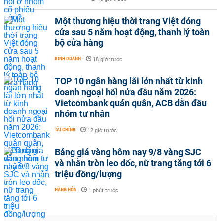
Một thương hiệu thời trang Việt đóng
cửa sau 5 năm hoạt động, thanh lý toàn
bộ cửa hàng
KINH DOANH
-
18 giờ trước
TOP 10 ngân hàng lãi lớn nhất từ kinh
doanh ngoại hối nửa đầu năm 2026:
Vietcombank quán quân, ACB dẫn đầu
nhóm tư nhân
TÀI CHÍNH
-
12 giờ trước
Bảng giá vàng hôm nay 9/8 vàng SJC
và nhẫn tròn leo dốc, nữ trang tăng tới 6
triệu đồng/lượng
HÀNG HÓA
-
1 phút trước