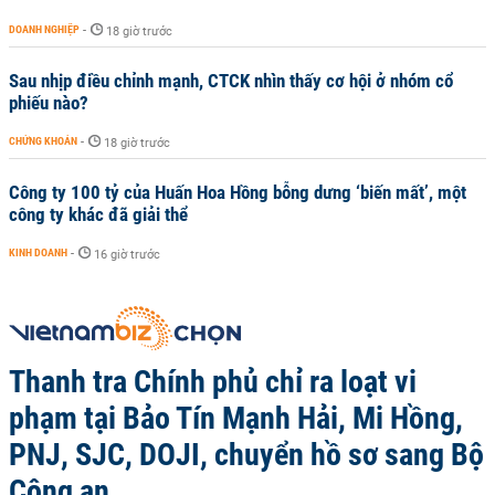
DOANH NGHIỆP
-
18 giờ trước
Sau nhịp điều chỉnh mạnh, CTCK nhìn thấy cơ hội ở nhóm cổ
phiếu nào?
CHỨNG KHOÁN
-
18 giờ trước
Công ty 100 tỷ của Huấn Hoa Hồng bỗng dưng ‘biến mất’, một
công ty khác đã giải thể
KINH DOANH
-
16 giờ trước
Thanh tra Chính phủ chỉ ra loạt vi
phạm tại Bảo Tín Mạnh Hải, Mi Hồng,
PNJ, SJC, DOJI, chuyển hồ sơ sang Bộ
Công an