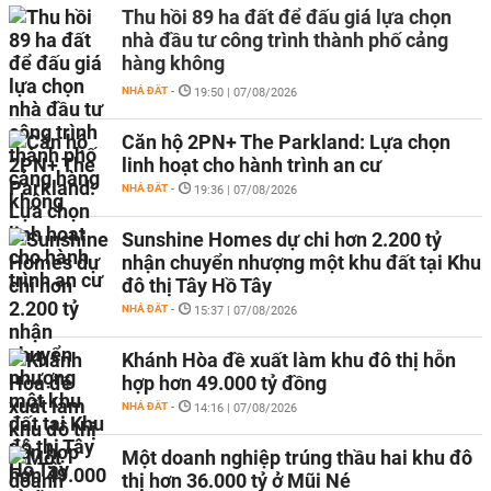
Thu hồi 89 ha đất để đấu giá lựa chọn
nhà đầu tư công trình thành phố cảng
hàng không
NHÀ ĐẤT
-
19:50 | 07/08/2026
Căn hộ 2PN+ The Parkland: Lựa chọn
linh hoạt cho hành trình an cư
NHÀ ĐẤT
-
19:36 | 07/08/2026
Sunshine Homes dự chi hơn 2.200 tỷ
nhận chuyển nhượng một khu đất tại Khu
đô thị Tây Hồ Tây
NHÀ ĐẤT
-
15:37 | 07/08/2026
Khánh Hòa đề xuất làm khu đô thị hỗn
hợp hơn 49.000 tỷ đồng
NHÀ ĐẤT
-
14:16 | 07/08/2026
Một doanh nghiệp trúng thầu hai khu đô
thị hơn 36.000 tỷ ở Mũi Né