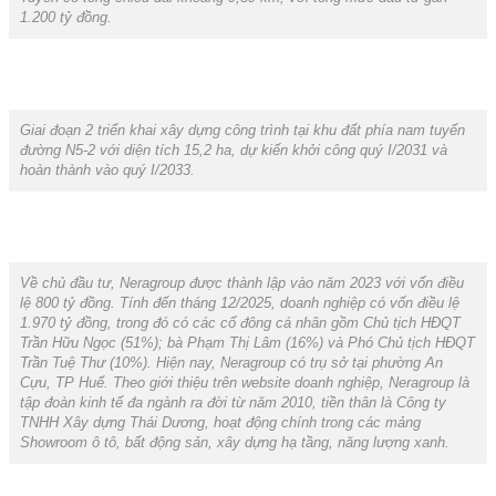
1.200 tỷ đồng.
Giai đoạn 2 triển khai xây dựng công trình tại khu đất phía nam tuyến
đường N5-2 với diện tích 15,2 ha, dự kiến khởi công quý I/2031 và
hoàn thành vào quý I/2033.
Về chủ đầu tư, Neragroup được thành lập vào năm 2023 với vốn điều
lệ 800 tỷ đồng. Tính đến tháng 12/2025, doanh nghiệp có vốn điều lệ
1.970 tỷ đồng, trong đó có các cổ đông cá nhân gồm Chủ tịch HĐQT
Trần Hữu Ngọc (51%); bà Phạm Thị Lâm (16%) và Phó Chủ tịch HĐQT
Trần Tuệ Thư (10%). Hiện nay, Neragroup có trụ sở tại phường An
Cựu, TP Huế. Theo giới thiệu trên website doanh nghiệp, Neragroup là
tập đoàn kinh tế đa ngành ra đời từ năm 2010, tiền thân là Công ty
TNHH Xây dựng Thái Dương, hoạt động chính trong các mảng
Showroom ô tô, bất động sản, xây dựng hạ tầng, năng lượng xanh.