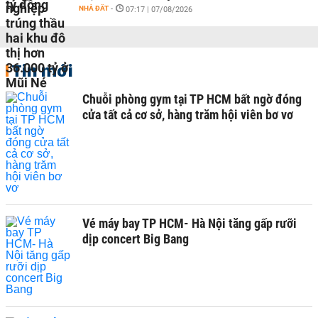
NHÀ ĐẤT
-
07:17 | 07/08/2026
Tin mới
Chuỗi phòng gym tại TP HCM bất ngờ đóng
cửa tất cả cơ sở, hàng trăm hội viên bơ vơ
Vé máy bay TP HCM- Hà Nội tăng gấp rưỡi
dịp concert Big Bang