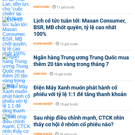
KINH DOANH
-
11 giờ trước
Lịch cổ tức tuần tới: Masan Consumer,
BSR, MB chốt quyền, tỷ lệ cao nhất
100%
DOANH NGHIỆP
-
12 giờ trước
Ngân hàng Trung ương Trung Quốc mua
thêm 20 tấn vàng trong tháng 7
HÀNG HÓA
-
10 giờ trước
Điện Máy Xanh muốn phát hành cổ
phiếu với tỷ lệ 1:1 để tăng thanh khoản
DOANH NGHIỆP
-
18 giờ trước
Sau nhịp điều chỉnh mạnh, CTCK nhìn
thấy cơ hội ở nhóm cổ phiếu nào?
CHỨNG KHOÁN
-
18 giờ trước