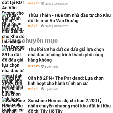
NHÀ ĐẤT
-
08:00 | 02/08/2021
Thừa Thiên - Huế tìm nhà đầu tư cho Khu
đô thị mới An Vân Dương
NHÀ ĐẤT
-
08:00 | 20/09/2020
Cùng chuyên mục
Thu hồi 89 ha đất để đấu giá lựa chọn
nhà đầu tư công trình thành phố cảng
hàng không
NHÀ ĐẤT
-
3 giờ trước
Căn hộ 2PN+ The Parkland: Lựa chọn
linh hoạt cho hành trình an cư
NHÀ ĐẤT
-
3 giờ trước
Sunshine Homes dự chi hơn 2.200 tỷ
nhận chuyển nhượng một khu đất tại Khu
đô thị Tây Hồ Tây