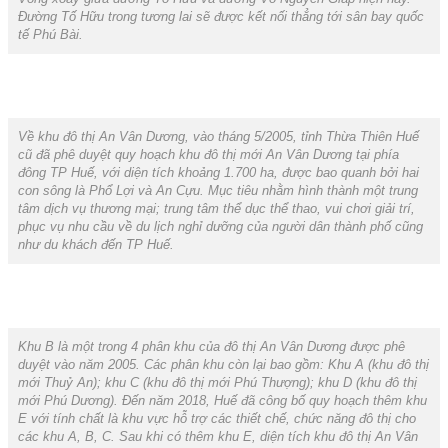
Đường Tố Hữu trong tương lai sẽ được kết nối thẳng tới sân bay quốc
tế Phú Bài.
Về khu đô thị An Vân Dương, vào tháng 5/2005, tỉnh Thừa Thiên Huế
cũ đã phê duyệt quy hoạch khu đô thị mới An Vân Dương tại phía
đông TP Huế, với diện tích khoảng 1.700 ha, được bao quanh bởi hai
con sông là Phổ Lợi và An Cựu. Mục tiêu nhằm hình thành một trung
tâm dịch vụ thương mại; trung tâm thể dục thể thao, vui chơi giải trí,
phục vụ nhu cầu về du lịch nghỉ dưỡng của người dân thành phố cũng
như du khách đến TP Huế.
Khu B là một trong 4 phân khu của đô thị An Vân Dương được phê
duyệt vào năm 2005. Các phân khu còn lại bao gồm: Khu A (khu đô thị
mới Thuỷ An); khu C (khu đô thị mới Phú Thượng); khu D (khu đô thị
mới Phú Dương). Đến năm 2018, Huế đã công bố quy hoạch thêm khu
E với tính chất là khu vực hỗ trợ các thiết chế, chức năng đô thị cho
các khu A, B, C. Sau khi có thêm khu E, diện tích khu đô thị An Vân