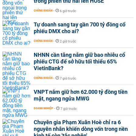
trong phiên thứ hai lên HOSE
CHỨNG KHOÁN
-
6 giờ trước
Tự doanh sang tay gần 700 tỷ đồng cổ
phiếu DMX cho ai?
CHỨNG KHOÁN
-
2 giờ trước
NHNN cần tăng nắm giữ bao nhiêu cổ
phiếu CTG để sở hữu tối thiểu 65%
VietinBank?
CHỨNG KHOÁN
-
7 giờ trước
VNPT nắm giữ hơn 62.000 tỷ đồng tiền
mặt, ngang ngửa MWG
DOANH NGHIỆP
-
7 giờ trước
Chuyên gia Phạm Xuân Hoè chỉ ra 6
nguyên nhân khiến dòng vốn trong nền
kinh tế còn 'tắc nghẽn'