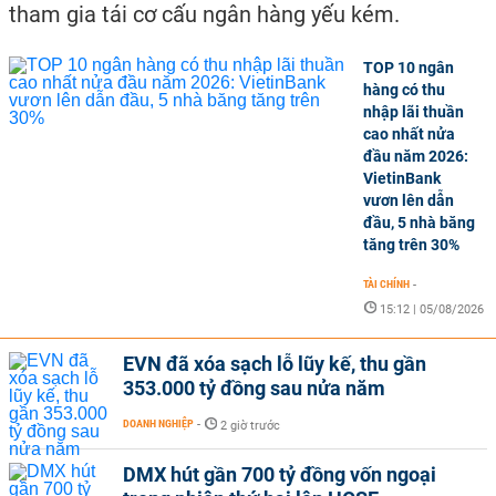
tham gia tái cơ cấu ngân hàng yếu kém.
TOP 10 ngân
hàng có thu
nhập lãi thuần
cao nhất nửa
đầu năm 2026:
VietinBank
vươn lên dẫn
đầu, 5 nhà băng
tăng trên 30%
TÀI CHÍNH
-
15:12 | 05/08/2026
EVN đã xóa sạch lỗ lũy kế, thu gần
353.000 tỷ đồng sau nửa năm
DOANH NGHIỆP
-
2 giờ trước
DMX hút gần 700 tỷ đồng vốn ngoại