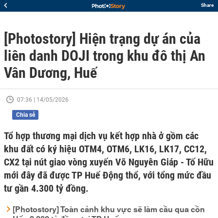
Share
[Photostory] Hiện trạng dự án của
liên danh DOJI trong khu đô thị An
Vân Dương, Huế
07:36 | 14/05/2026
Chia sẻ
Tổ hợp thương mại dịch vụ kết hợp nhà ở gồm các
khu đất có ký hiệu OTM4, OTM6, LK16, LK17, CC12,
CX2 tại nút giao vòng xuyến Võ Nguyên Giáp - Tố Hữu
mới đây đã được TP Huế Động thổ, với tổng mức đầu
tư gần 4.300 tỷ đồng.
[Photostory] Toàn cảnh khu vực sẽ làm cầu qua cồn