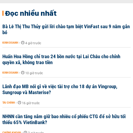
Đọc nhiều nhất
Bà Lê Thị Thu Thủy gửi lời chào tạm biệt VinFast sau 9 năm gắn
bó
KINH DOANH
-
4 giờ trước
Huấn Hoa Hồng chỉ trao 24 bồn nước tại Lai Châu cho chính
quyền xã, không trao tiền
KINH DOANH
-
10 giờ trước
Lãnh đạo MB nói gì về việc tài trợ cho 18 dự án Vingroup,
Sungroup và Masterise?
TÀI CHÍNH
-
16 giờ trước
NHNN cần tăng nắm giữ bao nhiêu cổ phiếu CTG để sở hữu tối
thiểu 65% VietinBank?
CHỨNG KHOÁN
-