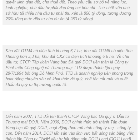
quyết định giao đất, cho thuê đất. Theo yêu cầu sơ bộ về năng lực,
kinh nghiệm, nhà đầu tư phải đáp ứng hai tiêu chí. Thứ nhất vốn chủ
sở hữu tối thiểu nhà đầu tư phải thu xếp là 856 tỷ đồng, tương đương
20% tổng mức đầu tư của dự án (4.280 tỷ đồng).
Khu đất OTM4 có diện tích khoảng 6,7 ha; khu đất OTM6 có diện tích
khoảng hơn 3,3 ha; khu đất CX2 có diện tích khoảng 6,5 ha. Về chủ
đầu tư, CTCP Tập đoàn Vàng bạc Đá quý DOJI tiền thân là Công ty
Phát triển Công nghệ và Thương mại TTD được thành lập ngày
28/7/1994 bởi ông Đỗ Minh Phú. TTD là doanh nghiệp tiên phong trong
hoạt động chuyên sâu về khai thác đá quý, chế tác cắt mài và xuất
khẩu đá quý ra thị trường quốc tế.
Đến năm 2007, TTD đổi tên thành CTCP Vàng bạc Đá quý & Đầu tư
Thương mại DOJI. Năm 2009, DOJI chính thức trở thành Tập đoàn
Vàng bạc đá quý DOJI, hoạt động theo mô hình công ty mẹ - công ty
con. Đến năm 2014, DOJI lấn sân vào lĩnh vực bất động sản bằng việc
thành lập Công ty TNHH đầu tư bất động sản DOJI Land (DOJI Land).