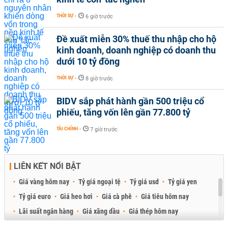
THỜI SỰ
-
6 giờ trước
Đề xuất miễn 30% thuế thu nhập cho hộ
kinh doanh, doanh nghiệp có doanh thu
dưới 10 tỷ đồng
THỜI SỰ
-
8 giờ trước
BIDV sắp phát hành gần 500 triệu cổ
phiếu, tăng vốn lên gần 77.800 tỷ
TÀI CHÍNH
-
7 giờ trước
LIÊN KẾT NỔI BẬT
Giá vàng hôm nay
Tỷ giá ngoại tệ
Tỷ giá usd
Tỷ giá yen
Tỷ giá euro
Giá heo hơi
Giá cà phê
Giá tiêu hôm nay
Lãi suất ngân hàng
Giá xăng dầu
Giá thép hôm nay
Giá sầu riêng
Giá thịt heo
Giá gạo
Giá cao su