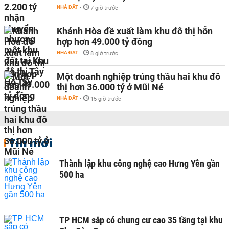
NHÀ ĐẤT
-
7 giờ trước
Khánh Hòa đề xuất làm khu đô thị hỗn
hợp hơn 49.000 tỷ đồng
NHÀ ĐẤT
-
8 giờ trước
Một doanh nghiệp trúng thầu hai khu đô
thị hơn 36.000 tỷ ở Mũi Né
NHÀ ĐẤT
-
15 giờ trước
Tin mới
Thành lập khu công nghệ cao Hưng Yên gần
500 ha
TP HCM sắp có chung cư cao 35 tầng tại khu