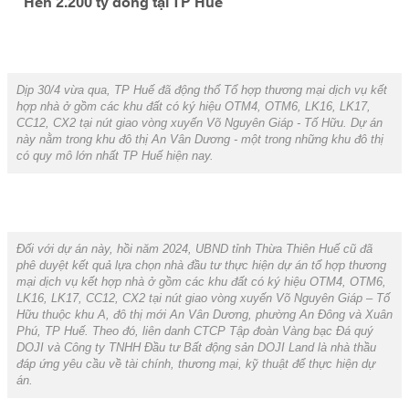
Hến 2.200 tỷ đồng tại TP Huế
Dịp 30/4 vừa qua, TP Huế đã động thổ Tổ hợp thương mại dịch vụ kết
hợp nhà ở gồm các khu đất có ký hiệu OTM4, OTM6, LK16, LK17,
CC12, CX2 tại nút giao vòng xuyến Võ Nguyên Giáp - Tố Hữu. Dự án
này nằm trong khu đô thị An Vân Dương - một trong những khu đô thị
có quy mô lớn nhất TP Huế hiện nay.
Đối với dự án này, hồi năm 2024, UBND tỉnh Thừa Thiên Huế cũ đã
phê duyệt kết quả lựa chọn nhà đầu tư thực hiện dự án tổ hợp thương
mại dịch vụ kết hợp nhà ở gồm các khu đất có ký hiệu OTM4, OTM6,
LK16, LK17, CC12, CX2 tại nút giao vòng xuyến Võ Nguyên Giáp – Tố
Hữu thuộc khu A, đô thị mới An Vân Dương, phường An Đông và Xuân
Phú, TP Huế. Theo đó, liên danh CTCP Tập đoàn Vàng bạc Đá quý
DOJI và Công ty TNHH Đầu tư Bất động sản DOJI Land là nhà thầu
đáp ứng yêu cầu về tài chính, thương mại, kỹ thuật để thực hiện dự
án.