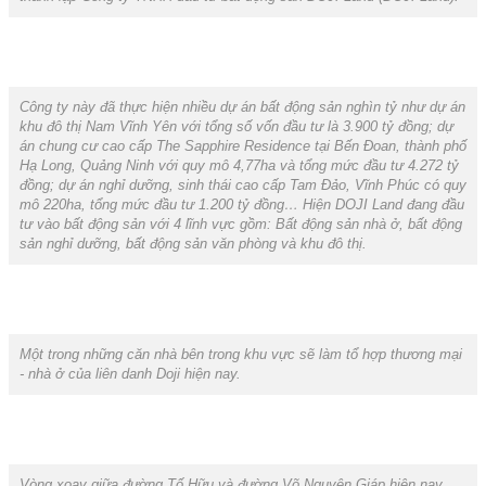
Công ty này đã thực hiện nhiều dự án bất động sản nghìn tỷ như dự án
khu đô thị Nam Vĩnh Yên với tổng số vốn đầu tư là 3.900 tỷ đồng; dự
án chung cư cao cấp The Sapphire Residence tại Bến Đoan, thành phố
Hạ Long, Quảng Ninh với quy mô 4,77ha và tổng mức đầu tư 4.272 tỷ
đồng; dự án nghỉ dưỡng, sinh thái cao cấp Tam Đảo, Vĩnh Phúc có quy
mô 220ha, tổng mức đầu tư 1.200 tỷ đồng… Hiện DOJI Land đang đầu
tư vào bất động sản với 4 lĩnh vực gồm: Bất động sản nhà ở, bất động
sản nghỉ dưỡng, bất động sản văn phòng và khu đô thị.
Một trong những căn nhà bên trong khu vực sẽ làm tổ hợp thương mại
- nhà ở của liên danh Doji hiện nay.
Vòng xoay giữa đường Tố Hữu và đường Võ Nguyên Giáp hiện nay.