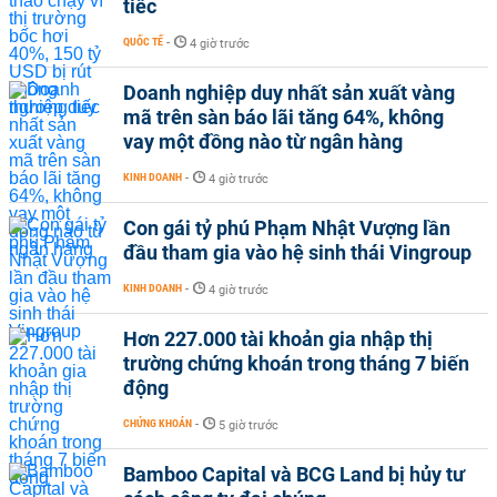
tiếc
QUỐC TẾ
-
4 giờ trước
Doanh nghiệp duy nhất sản xuất vàng
mã trên sàn báo lãi tăng 64%, không
vay một đồng nào từ ngân hàng
KINH DOANH
-
4 giờ trước
Con gái tỷ phú Phạm Nhật Vượng lần
đầu tham gia vào hệ sinh thái Vingroup
KINH DOANH
-
4 giờ trước
Hơn 227.000 tài khoản gia nhập thị
trường chứng khoán trong tháng 7 biến
động
CHỨNG KHOÁN
-
5 giờ trước
Bamboo Capital và BCG Land bị hủy tư