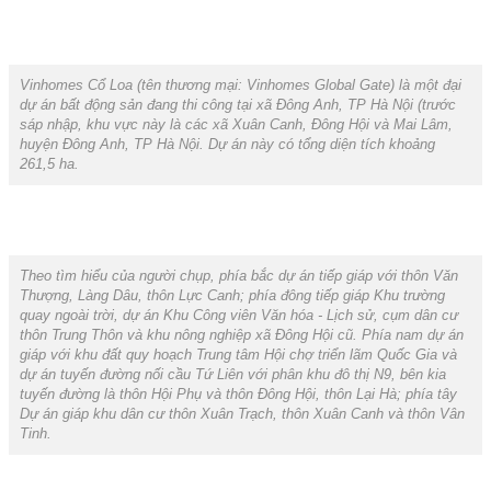
Vinhomes Cổ Loa (tên thương mại: Vinhomes Global Gate) là một đại
dự án bất động sản đang thi công tại xã Đông Anh, TP Hà Nội (trước
sáp nhập, khu vực này là các xã Xuân Canh, Đông Hội và Mai Lâm,
huyện Đông Anh, TP Hà Nội. Dự án này có tổng diện tích khoảng
261,5 ha.
Theo tìm hiểu của người chụp, phía bắc dự án tiếp giáp với thôn Văn
Thượng, Làng Dâu, thôn Lực Canh; phía đông tiếp giáp Khu trường
quay ngoài trời, dự án Khu Công viên Văn hóa - Lịch sử, cụm dân cư
thôn Trung Thôn và khu nông nghiệp xã Đông Hội cũ. Phía nam dự án
giáp với khu đất quy hoạch Trung tâm Hội chợ triển lãm Quốc Gia và
dự án tuyến đường nối cầu Tứ Liên với phân khu đô thị N9, bên kia
tuyến đường là thôn Hội Phụ và thôn Đông Hội, thôn Lại Hà; phía tây
Dự án giáp khu dân cư thôn Xuân Trạch, thôn Xuân Canh và thôn Vân
Tinh.