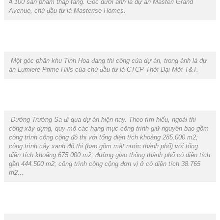
4.100 sản phẩm thấp tầng. Góc dưới ảnh là dự án Masteri Grand
Avenue, chủ đầu tư là Masterise Homes.
Một góc phân khu Tinh Hoa đang thi công của dự án, trong ảnh là dự
án Lumiere Prime Hills của chủ đầu tư là CTCP Thời Đại Mới T&T.
Đường Trường Sa đi qua dự án hiện nay. Theo tìm hiểu, ngoài thi
công xây dựng, quy mô các hạng mục công trình giữ nguyên bao gồm
công trình công cộng đô thị với tổng diện tích khoảng 285.000 m2;
công trình cây xanh đô thị (bao gồm mặt nước thành phố) với tổng
diện tích khoảng 675.000 m2; đường giao thông thành phố có diện tích
gần 444.500 m2; công trình công cộng đơn vị ở có diện tích 38.765
m2...