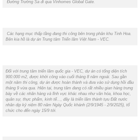
Đường Trường Sa đi qua Vinhomes Global Gate.
Các hạng mục thấp tầng đang thi công bên trong phân khu Tinh Hoa.
Bên kia hồ là dự án Trung tâm Triển lãm Việt Nam - VEC.
Đối với trung tâm triển lãm quốc gia - VEC, dự án có tổng diện tích
900.000 m2, được khởi công vào cuối tháng 8 năm ngoái. Sau gần
một năm thi công, dự án được hoàn thành và đưa vào sử dụng hồi đầu
tháng 9 vừa qua. Hiện tại, trung tâm đang có rất nhiều gian hàng trưng
bày về các nhãn hàng và lĩnh vực khác nhau như văn hóa, khoa học,
quân sự, thực phẩm, kinh tế..., đây là triển lãm thành tựu Đất nước
nhân dịp kỷ niệm 80 năm Ngày Quốc khánh (2/9/1945 - 2/9/2025), tổ
chức cho đến ngày 15/9 tới.