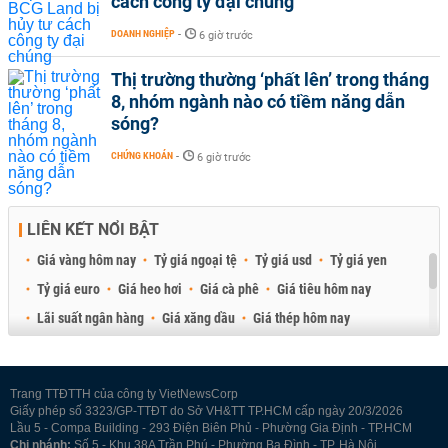
cách công ty đại chúng
DOANH NGHIỆP
-
6 giờ trước
Thị trường thường ‘phất lên’ trong tháng
8, nhóm ngành nào có tiềm năng dẫn
sóng?
CHỨNG KHOÁN
-
6 giờ trước
LIÊN KẾT NỔI BẬT
Giá vàng hôm nay
Tỷ giá ngoại tệ
Tỷ giá usd
Tỷ giá yen
Tỷ giá euro
Giá heo hơi
Giá cà phê
Giá tiêu hôm nay
Lãi suất ngân hàng
Giá xăng dầu
Giá thép hôm nay
Giá sầu riêng
Giá thịt heo
Giá gạo
Giá cao su
Best Retail Brokers
Diễn đàn đầu tư Việt Nam 2026
Trang TTĐTTH của công ty VietNewsCorp
Giấy phép số 3323/GP-TTĐT do Sở VH&TT TP.HCM cấp ngày 20/3/2026
Lầu 5 - Compa Building - 293 Điện Biên Phủ - Phường Gia Định - TP.HCM
Chi nhánh:
Số 5 - Khu 38A Trần Phú - Phường Ba Đình - TP. Hà Nội