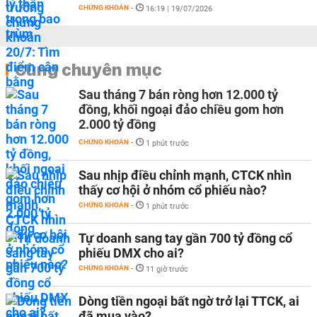
CHỨNG KHOÁN
-
16:19 | 19/07/2026
Cùng chuyên mục
Sau tháng 7 bán ròng hơn 12.000 tỷ
đồng, khối ngoại đảo chiều gom hơn
2.000 tỷ đồng
CHỨNG KHOÁN
-
1 phút trước
Sau nhịp điều chỉnh mạnh, CTCK nhìn
thấy cơ hội ở nhóm cổ phiếu nào?
CHỨNG KHOÁN
-
1 phút trước
Tự doanh sang tay gần 700 tỷ đồng cổ
phiếu DMX cho ai?
CHỨNG KHOÁN
-
11 giờ trước
Dòng tiền ngoại bất ngờ trở lại TTCK, ai
đã mua vào?