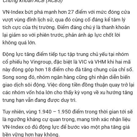
Chứng khoán ACB (ACBS)
VN-Index bứt phá mạnh hơn 27 điểm với mức đóng cửa
vượt vùng đỉnh lịch sử, qua đó củng cố đáng kể tâm lý
tích cực của thị trường. Điểm đáng chú ý là thanh khoản
lại giảm so với phiên trước, phản ánh áp lực chốt lời
không quá lớn.
Động lực tăng điểm tiếp tục tập trung chủ yếu tại nhóm
cổ phiếu họ Vingroup, đặc biệt là VIC và VHM khi hai mã
này đóng góp hơn 18 điểm cho đà tăng chung của chỉ số.
Song song đó, nhóm ngân hàng cũng ghi nhận diễn biến
giao dịch sôi động. Việc dòng tiền đồng thuận quay trở lại
các nhóm vốn hóa lớn cho thấy kỳ vọng về xu hướng tăng
trung hạn vẫn đang được duy trì.
Tuy nhiên, vùng 1.940 – 1.950 điểm trong thời gian tới sẽ
là ngưỡng kháng cự quan trọng, mang tính xác nhận liệu
VN-Index có đủ động lực để bước vào một pha tăng giá
bền vững hơn hay không.