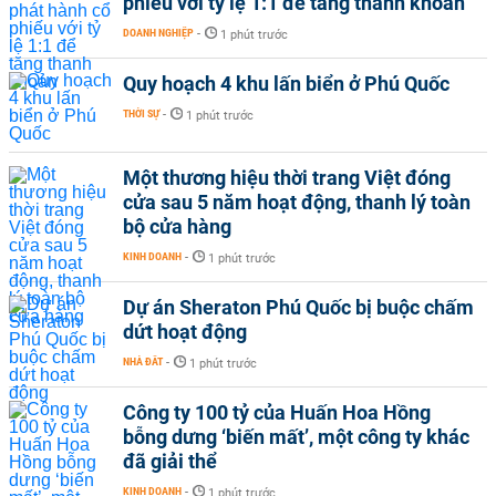
phiếu với tỷ lệ 1:1 để tăng thanh khoản
DOANH NGHIỆP
-
1 phút trước
Quy hoạch 4 khu lấn biển ở Phú Quốc
THỜI SỰ
-
1 phút trước
Một thương hiệu thời trang Việt đóng
cửa sau 5 năm hoạt động, thanh lý toàn
bộ cửa hàng
KINH DOANH
-
1 phút trước
Dự án Sheraton Phú Quốc bị buộc chấm
dứt hoạt động
NHÀ ĐẤT
-
1 phút trước
Công ty 100 tỷ của Huấn Hoa Hồng
bỗng dưng ‘biến mất’, một công ty khác
đã giải thể
KINH DOANH
-
1 phút trước