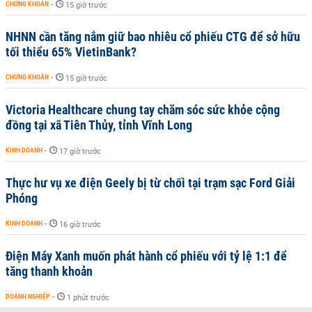
CHỨNG KHOÁN
-
15 giờ trước
NHNN cần tăng nắm giữ bao nhiêu cổ phiếu CTG để sở hữu
tối thiểu 65% VietinBank?
CHỨNG KHOÁN
-
15 giờ trước
Victoria Healthcare chung tay chăm sóc sức khỏe cộng
đồng tại xã Tiên Thủy, tỉnh Vĩnh Long
KINH DOANH
-
17 giờ trước
Thực hư vụ xe điện Geely bị từ chối tại trạm sạc Ford Giải
Phóng
KINH DOANH
-
16 giờ trước
Điện Máy Xanh muốn phát hành cổ phiếu với tỷ lệ 1:1 để
tăng thanh khoản
DOANH NGHIỆP
-
1 phút trước