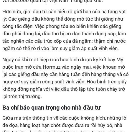
với 500.000 quân tại Việt Nam trong quá khứ.
Hơn nữa, giới đầu tư cần hiểu rõ giới hạn của hạ tầng vật
lý: Các giếng dầu không thể đóng mở tức thì giống như
công tắc điện. Việc phong tỏa eo biển khiến các giếng
dầu phải đóng lại, dầu thô bị cô đặc thành dạng sáp, làm
tắc nghẽn các cấu trúc xốp của đá ngầm; thậm chí nước
ngầm có thể rò rỉ vào làm suy giảm áp suất vĩnh viễn.
Ngay cả khi một hiệp ước hòa bình được ký kết hay Mỹ
buộc Iran mở cửa Hormuz vào ngày mai, việc khoan mở
lại các giếng dầu này cần hàng tuần đến hàng tháng và có
nguy cơ suy giảm công suất vĩnh viễn. Hòa bình trên giấy
không đồng nghĩa với việc dầu thô lập tức tuôn chảy trở
lại trên thị trường.
Ba chỉ báo quan trọng cho nhà đầu tư
Giữa ma trận thông tin về các cuộc không kích, những lời
đe dọa, hàng loạt hạn chót được đưa ra rồi hủy bỏ, nhà