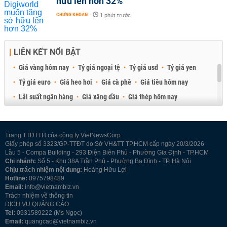
hữu lên hơn 32%
CHỨNG KHOÁN
-
1 phút trước
LIÊN KẾT NỔI BẬT
Giá vàng hôm nay
Tỷ giá ngoại tệ
Tỷ giá usd
Tỷ giá yen
Tỷ giá euro
Giá heo hơi
Giá cà phê
Giá tiêu hôm nay
Lãi suất ngân hàng
Giá xăng dầu
Giá thép hôm nay
Giá sầu riêng
Giá thịt heo
Giá gạo
Giá cao su
Best Retail Brokers
Diễn đàn đầu tư Việt Nam 2026
Trang TTĐTTH của công ty VietNewsCorp
Giấy phép số 3323/GP-TTĐT do Sở VH&TT TP.HCM cấp ngày 20/3/2026
Lầu 5 - Compa Building - 293 Điện Biên Phủ - Phường Gia Định - TP.HCM
Chi nhánh:
Số 5 - Khu 38A Trần Phú - Phường Ba Đình - TP. Hà Nội
Chịu trách nhiệm nội dung:
Hoàng Hữu Lợi
Hotline:
0975798489
Email:
info@vietnambiz.vn
Trách nhiệm về thông tin
DỊCH VỤ QUẢNG CÁO
Tel:
0931589222 (Ms Ngọc)
Email:
quangcao@vietnambiz.vn