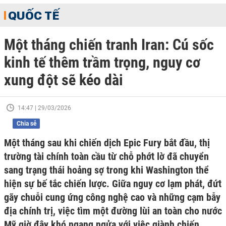
QUỐC TẾ
Một tháng chiến tranh Iran: Cú sốc
kinh tế thêm trầm trọng, nguy cơ
xung đột sẽ kéo dài
14:47 | 29/03/2026
Chia sẻ
Một tháng sau khi chiến dịch Epic Fury bắt đầu, thị
trường tài chính toàn cầu từ chỗ phớt lờ đã chuyển
sang trạng thái hoảng sợ trong khi Washington thể
hiện sự bế tắc chiến lược. Giữa nguy cơ lạm phát, đứt
gãy chuỗi cung ứng công nghệ cao và những cạm bẫy
địa chính trị, việc tìm một đường lùi an toàn cho nước
Mỹ giờ đây khó ngang ngửa với việc giành chiến