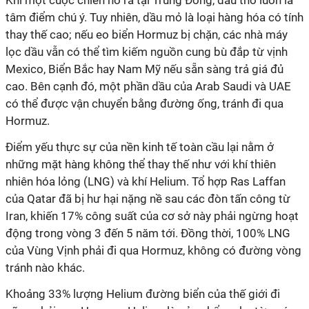
Khi một cuộc chiến nổ ra tại Trung Đông, dầu thô luôn là
tâm điểm chú ý. Tuy nhiên, dầu mỏ là loại hàng hóa có tính
thay thế cao; nếu eo biển Hormuz bị chặn, các nhà máy
lọc dầu vẫn có thể tìm kiếm nguồn cung bù đắp từ vịnh
Mexico, Biển Bắc hay Nam Mỹ nếu sẵn sàng trả giá đủ
cao. Bên cạnh đó, một phần dầu của Arab Saudi và UAE
có thể được vận chuyển bằng đường ống, tránh đi qua
Hormuz.
Điểm yếu thực sự của nền kinh tế toàn cầu lại nằm ở
những mặt hàng không thể thay thế như với khí thiên
nhiên hóa lỏng (LNG) và khí Helium. Tổ hợp Ras Laffan
của Qatar đã bị hư hại nặng nề sau các đòn tấn công từ
Iran, khiến 17% công suất của cơ sở này phải ngừng hoạt
động trong vòng 3 đến 5 năm tới. Đồng thời, 100% LNG
của Vùng Vịnh phải đi qua Hormuz, không có đường vòng
tránh nào khác.
Khoảng 33% lượng Helium đường biển của thế giới đi