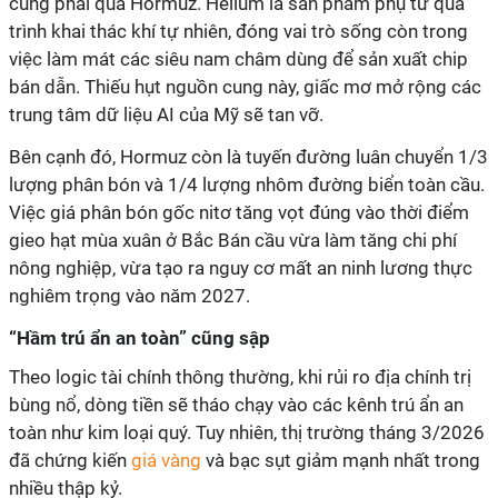
cũng phải qua Hormuz. Helium là sản phẩm phụ từ quá
trình khai thác khí tự nhiên, đóng vai trò sống còn trong
việc làm mát các siêu nam châm dùng để sản xuất chip
bán dẫn. Thiếu hụt nguồn cung này, giấc mơ mở rộng các
trung tâm dữ liệu AI của Mỹ sẽ tan vỡ.
Bên cạnh đó, Hormuz còn là tuyến đường luân chuyển 1/3
lượng phân bón và 1/4 lượng nhôm đường biển toàn cầu.
Việc giá phân bón gốc nitơ tăng vọt đúng vào thời điểm
gieo hạt mùa xuân ở Bắc Bán cầu vừa làm tăng chi phí
nông nghiệp, vừa tạo ra nguy cơ mất an ninh lương thực
nghiêm trọng vào năm 2027.
“Hầm trú ẩn an toàn” cũng sập
Theo logic tài chính thông thường, khi rủi ro địa chính trị
bùng nổ, dòng tiền sẽ tháo chạy vào các kênh trú ẩn an
toàn như kim loại quý. Tuy nhiên, thị trường tháng 3/2026
đã chứng kiến
giá vàng
và bạc sụt giảm mạnh nhất trong
nhiều thập kỷ.