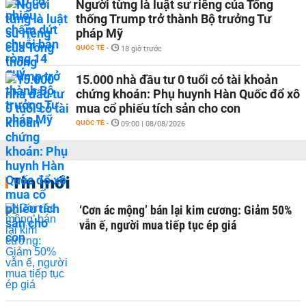
Người từng là luật sư riêng của Tổng
thống Trump trở thành Bộ trưởng Tư
pháp Mỹ
QUỐC TẾ
-
18 giờ trước
15.000 nhà đầu tư 0 tuổi có tài khoản
chứng khoán: Phụ huynh Hàn Quốc đổ xô
mua cổ phiếu tích sản cho con
QUỐC TẾ
-
09:00 | 08/08/2026
Tin mới
‘Cơn ác mộng’ bán lại kim cương: Giảm 50%
vẫn ế, người mua tiếp tục ép giá