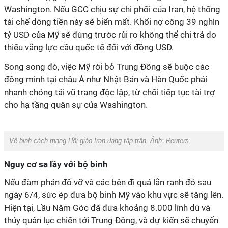
Washington. Nếu GCC chịu sự chi phối của Iran, hệ thống
tái chế dòng tiền này sẽ biến mất. Khối nợ công 39 nghìn
tỷ USD của Mỹ sẽ đứng trước rủi ro không thể chi trả do
thiếu vắng lực cầu quốc tế đối với đồng USD.
Song song đó, việc Mỹ rời bỏ Trung Đông sẽ buộc các
đồng minh tại châu Á như Nhật Bản và Hàn Quốc phải
nhanh chóng tái vũ trang độc lập, từ chối tiếp tục tài trợ
cho hạ tầng quân sự của Washington.
Vệ binh cách mạng Hồi giáo Iran đang tập trận. Ảnh:
Reuters.
Nguy cơ sa lầy với bộ binh
Nếu đàm phán đổ vỡ và các bên đi quá lằn ranh đỏ sau
ngày 6/4, sức ép đưa bộ binh Mỹ vào khu vực sẽ tăng lên.
Hiện tại, Lầu Năm Góc đã đưa khoảng 8.000 lính dù và
thủy quân lục chiến tới Trung Đông, và dự kiến sẽ chuyển