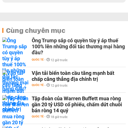
Cùng chuyên mục
Ông Trump sắp có quyền tùy ý áp thuế
100% lên những đối tác thương mại hàng
đầu?
QUỐC TẾ
-
12 giờ trước
Vận tải biển toàn cầu tăng mạnh bất
chấp căng thẳng địa chính trị
QUỐC TẾ
-
12 giờ trước
Tập đoàn của Warren Buffett mua ròng
gần 20 tỷ USD cổ phiếu, chấm dứt chuỗi
bán ròng 14 quý
QUỐC TẾ
-
18 giờ trước