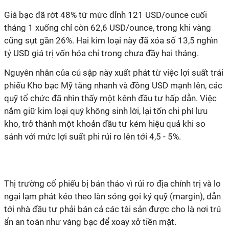
Giá bạc đã rớt 48% từ mức đỉnh 121 USD/ounce cuối
tháng 1 xuống chỉ còn 62,6 USD/ounce, trong khi vàng
cũng sụt gần 26%. Hai kim loại này đã xóa sổ 13,5 nghìn
tỷ USD giá trị vốn hóa chỉ trong chưa đầy hai tháng.
Nguyên nhân của cú sập này xuất phát từ việc lợi suất trái
phiếu Kho bạc Mỹ tăng nhanh và đồng USD mạnh lên, các
quỹ tổ chức đã nhìn thấy một kênh đầu tư hấp dẫn. Việc
nắm giữ kim loại quý không sinh lời, lại tốn chi phí lưu
kho, trở thành một khoản đầu tư kém hiệu quả khi so
sánh với mức lợi suất phi rủi ro lên tới 4,5 - 5%.
Thị trường cổ phiếu bị bán tháo vì rủi ro địa chính trị và lo
ngại lạm phát kéo theo làn sóng gọi ký quỹ (margin), dẫn
tới nhà đầu tư phải bán cả các tài sản được cho là nơi trú
ẩn an toàn như vàng bạc để xoay xở tiền mặt.