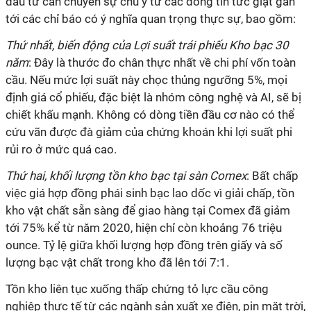
đầu tư cần chuyển sự chú ý từ các dòng tin tức giật gân
tới các chỉ báo có ý nghĩa quan trọng thực sự, bao gồm:
Thứ nhất, biến động của Lợi suất trái phiếu Kho bạc 30
năm
: Đây là thước đo chân thực nhất về chi phí vốn toàn
cầu. Nếu mức lợi suất này chọc thủng ngưỡng 5%, mọi
định giá cổ phiếu, đặc biệt là nhóm công nghệ và AI, sẽ bị
chiết khấu mạnh. Không có dòng tiền đầu cơ nào có thể
cứu vãn được đà giảm của chứng khoán khi lợi suất phi
rủi ro ở mức quá cao.
Thứ hai, khối lượng tồn kho bạc tại sàn Comex
: Bất chấp
việc giá hợp đồng phái sinh bạc lao dốc vì giải chấp, tồn
kho vật chất sẵn sàng để giao hàng tại Comex đã giảm
tới 75% kể từ năm 2020, hiện chỉ còn khoảng 76 triệu
ounce. Tỷ lệ giữa khối lượng hợp đồng trên giấy và số
lượng bạc vật chất trong kho đã lên tới 7:1.
Tồn kho liên tục xuống thấp chứng tỏ lực cầu công
nghiệp thực tế từ các ngành sản xuất xe điện, pin mặt trời,