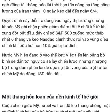
ngờ đăng tải thông báo lùi thời hạn tấn công hạ tầng năng
lượng của Iran thêm 10 ngày, kéo dài đến ngày 6/4.
Quyết định này diễn ra đúng vào ngày thị trường chứng
khoán Mỹ ghi nhận phiên giảm điểm tồi tệ nhất kể từ khi
xung đột bắt đầu, đẩy chỉ số S&P 500 xuống mức thấp
nhất 6 tháng và kéo Nasdaq chính thức rơi vào vùng điều
chỉnh khi bốc hơi hơn 10% giá trị từ đỉnh.
Nước Mỹ hiện đang ở vào thế kẹt: Việc tiến lên bằng bộ
binh sẽ dẫn tới nguy cơ sa lầy chiến lược, nhưng nhượng
bộ trong đàm phán lại đe dọa sự tồn vong của trật tự tài
chính Mỹ do đồng USD dẫn dắt.
Một tháng hỗn loạn của nền kinh tế thế giới
Cuộc chiến giữa Mỹ, Israel và Iran đã leo thang chóng mặt
và định hình lại toàn bộ bức tranh vĩ mô toàn cầu chỉ