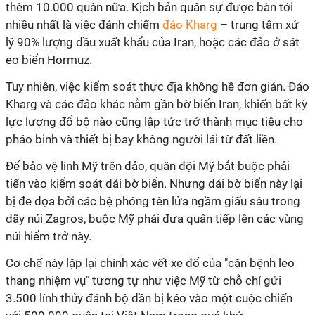
thêm 10.000 quân nữa. Kịch bản quân sự được bàn tới
nhiều nhất là việc đánh chiếm
đảo Kharg
– trung tâm xử
lý 90% lượng dầu xuất khẩu của Iran, hoặc các đảo ở sát
eo biển Hormuz.
Tuy nhiên, việc kiểm soát thực địa không hề đơn giản. Đảo
Kharg và các đảo khác nằm gần bờ biển Iran, khiến bất kỳ
lực lượng đổ bộ nào cũng lập tức trở thành mục tiêu cho
pháo binh và thiết bị bay không người lái từ đất liền.
Để bảo vệ lính Mỹ trên đảo, quân đội Mỹ bắt buộc phải
tiến vào kiểm soát dải bờ biển. Nhưng dải bờ biển này lại
bị đe dọa bởi các bệ phóng tên lửa ngầm giấu sâu trong
dãy núi Zagros, buộc Mỹ phải đưa quân tiếp lên các vùng
núi hiểm trở này.
Cơ chế này lặp lại chính xác vết xe đổ của "căn bệnh leo
thang nhiệm vụ" tương tự như việc Mỹ từ chỗ chỉ gửi
3.500 lính thủy đánh bộ dần bị kéo vào một cuộc chiến