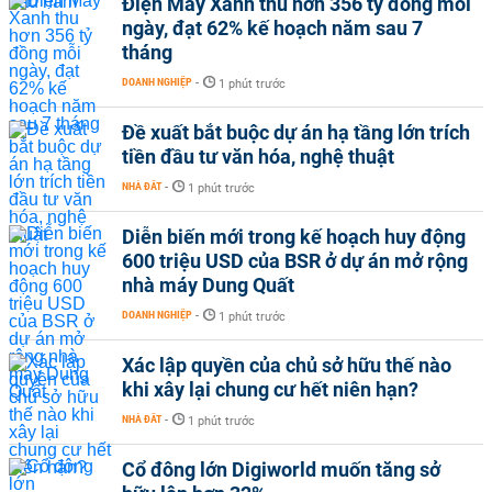
Điện Máy Xanh thu hơn 356 tỷ đồng mỗi
ngày, đạt 62% kế hoạch năm sau 7
tháng
DOANH NGHIỆP
-
1 phút trước
Đề xuất bắt buộc dự án hạ tầng lớn trích
tiền đầu tư văn hóa, nghệ thuật
NHÀ ĐẤT
-
1 phút trước
Diễn biến mới trong kế hoạch huy động
600 triệu USD của BSR ở dự án mở rộng
nhà máy Dung Quất
DOANH NGHIỆP
-
1 phút trước
Xác lập quyền của chủ sở hữu thế nào
khi xây lại chung cư hết niên hạn?
NHÀ ĐẤT
-
1 phút trước
Cổ đông lớn Digiworld muốn tăng sở