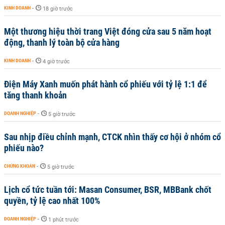
KINH DOANH
-
18 giờ trước
Một thương hiệu thời trang Việt đóng cửa sau 5 năm hoạt
động, thanh lý toàn bộ cửa hàng
KINH DOANH
-
4 giờ trước
Điện Máy Xanh muốn phát hành cổ phiếu với tỷ lệ 1:1 để
tăng thanh khoản
DOANH NGHIỆP
-
5 giờ trước
Sau nhịp điều chỉnh mạnh, CTCK nhìn thấy cơ hội ở nhóm cổ
phiếu nào?
CHỨNG KHOÁN
-
5 giờ trước
Lịch cổ tức tuần tới: Masan Consumer, BSR, MBBank chốt
quyền, tỷ lệ cao nhất 100%
DOANH NGHIỆP
-
1 phút trước