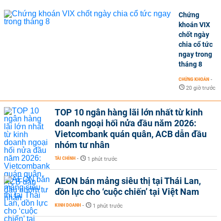
Chứng
khoán VIX
chốt ngày
chia cổ tức
ngay trong
tháng 8
CHỨNG KHOÁN
-
20 giờ trước
TOP 10 ngân hàng lãi lớn nhất từ kinh
doanh ngoại hối nửa đầu năm 2026:
Vietcombank quán quân, ACB dẫn đầu
nhóm tư nhân
TÀI CHÍNH
-
1 phút trước
AEON bán mảng siêu thị tại Thái Lan,
dồn lực cho ‘cuộc chiến’ tại Việt Nam
KINH DOANH
-
1 phút trước