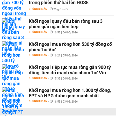
trong phiên thứ hai lên HOSE
CHỨNG KHOÁN
-
20 giờ trước
Khối ngoại quay đầu bán ròng sau 3
phiên giải ngân liên tiếp
CHỨNG KHOÁN
-
16:52 | 06/08/2026
Khối ngoại mua ròng hơn 530 tỷ đồng cổ
phiếu 'họ Vin'
CHỨNG KHOÁN
-
16:21 | 05/08/2026
Khối ngoại tiếp tục mua ròng gần 900 tỷ
đồng, tiền đổ mạnh vào nhóm 'họ' Vin
CHỨNG KHOÁN
-
15:33 | 04/08/2026
Khối ngoại mua ròng hơn 1.000 tỷ đồng,
FPT và HPG được gom mạnh nhất
CHỨNG KHOÁN
-
16:53 | 03/08/2026