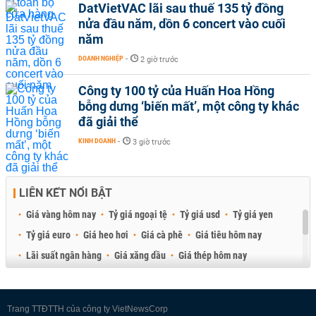
DatVietVAC lãi sau thuế 135 tỷ đồng
nửa đầu năm, dồn 6 concert vào cuối
năm
DOANH NGHIỆP
-
2 giờ trước
Công ty 100 tỷ của Huấn Hoa Hồng
bỗng dưng ‘biến mất’, một công ty khác
đã giải thể
KINH DOANH
-
3 giờ trước
LIÊN KẾT NỔI BẬT
Giá vàng hôm nay
Tỷ giá ngoại tệ
Tỷ giá usd
Tỷ giá yen
Tỷ giá euro
Giá heo hơi
Giá cà phê
Giá tiêu hôm nay
Lãi suất ngân hàng
Giá xăng dầu
Giá thép hôm nay
Giá sầu riêng
Giá thịt heo
Giá gạo
Giá cao su
Best Retail Brokers
Diễn đàn đầu tư Việt Nam 2026
Trang TTĐTTH của công ty VietNewsCorp