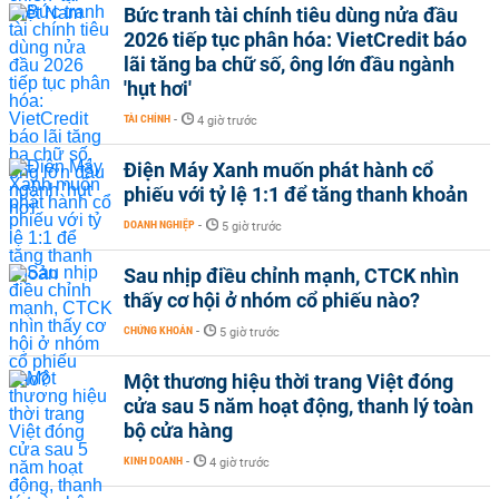
Bức tranh tài chính tiêu dùng nửa đầu
2026 tiếp tục phân hóa: VietCredit báo
lãi tăng ba chữ số, ông lớn đầu ngành
'hụt hơi'
TÀI CHÍNH
-
4 giờ trước
Điện Máy Xanh muốn phát hành cổ
phiếu với tỷ lệ 1:1 để tăng thanh khoản
DOANH NGHIỆP
-
5 giờ trước
Sau nhịp điều chỉnh mạnh, CTCK nhìn
thấy cơ hội ở nhóm cổ phiếu nào?
CHỨNG KHOÁN
-
5 giờ trước
Một thương hiệu thời trang Việt đóng
cửa sau 5 năm hoạt động, thanh lý toàn
bộ cửa hàng
KINH DOANH
-
4 giờ trước