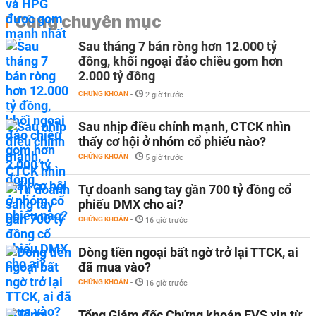
Cùng chuyên mục
Sau tháng 7 bán ròng hơn 12.000 tỷ
đồng, khối ngoại đảo chiều gom hơn
2.000 tỷ đồng
CHỨNG KHOÁN
-
2 giờ trước
Sau nhịp điều chỉnh mạnh, CTCK nhìn
thấy cơ hội ở nhóm cổ phiếu nào?
CHỨNG KHOÁN
-
5 giờ trước
Tự doanh sang tay gần 700 tỷ đồng cổ
phiếu DMX cho ai?
CHỨNG KHOÁN
-
16 giờ trước
Dòng tiền ngoại bất ngờ trở lại TTCK, ai
đã mua vào?
CHỨNG KHOÁN
-
16 giờ trước
Tổng Giám đốc Chứng khoán EVS xin từ