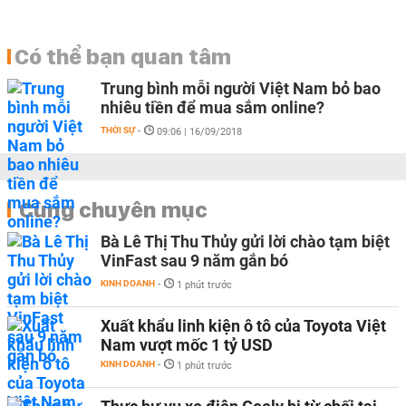
Có thể bạn quan tâm
Trung bình mỗi người Việt Nam bỏ bao
nhiêu tiền để mua sắm online?
THỜI SỰ
-
09:06 | 16/09/2018
Cùng chuyên mục
Bà Lê Thị Thu Thủy gửi lời chào tạm biệt
VinFast sau 9 năm gắn bó
KINH DOANH
-
1 phút trước
Xuất khẩu linh kiện ô tô của Toyota Việt
Nam vượt mốc 1 tỷ USD
KINH DOANH
-
1 phút trước