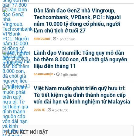
Dàn lãnh đạo GenZ nhà Vingroup,
Techcombank, VPBank, PC1: Người
nắm 10.000 tỷ đồng cổ phiếu, người
làm chủ tịch ở tuổi 27
KINH DOANH
-
1 phút trước
Lãnh đạo Vinamilk: Tăng quy mô đàn
bò thêm 8.000 con, đã chốt giá nguyên
liệu đến tháng 11
DOANH NGHIỆP
-
2 giờ trước
Việt Nam muốn phát triển quỹ hưu trí:
Từ tiết kiệm gia đình thành nguồn cấp
vốn dài hạn và kinh nghiệm từ Malaysia
QUỐC TẾ
-
4 giờ trước
LIÊN KẾT NỔI BẬT