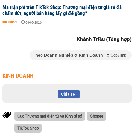
Ma trận phí trên TikTok Shop: Thương mại điện tử giá rẻ đã
chấm dứt, người bán hàng lấy gì để gồng?
KINH DOANH
-
06-05-2026
Khánh Triều (Tổng hợp)
Theo
Doanh Nghiệp & Kinh Doanh
Copy link
KINH DOANH
Chia sẻ
Cục Thương mại điện tử và Kinh tế số
Shopee
TikTok Shop