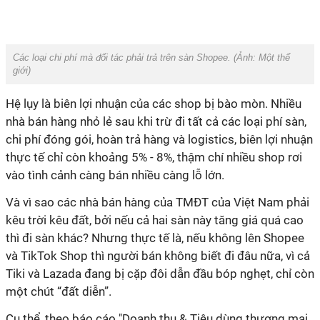
Các loại chi phí mà đối tác phải trả trên sàn Shopee. (Ảnh:
Một thế
giới
)
Hệ lụy là biên lợi nhuận của các shop bị bào mòn. Nhiều
nhà bán hàng nhỏ lẻ sau khi trừ đi tất cả các loại phí sàn,
chi phí đóng gói, hoàn trả hàng và logistics, biên lợi nhuận
thực tế chỉ còn khoảng 5% - 8%, thậm chí nhiều shop rơi
vào tình cảnh càng bán nhiều càng lỗ lớn.
Và vì sao các nhà bán hàng của TMĐT của Việt Nam phải
kêu trời kêu đất, bởi nếu cả hai sàn này tăng giá quá cao
thì đi sàn khác? Nhưng thực tế là, nếu không lên Shopee
và TikTok Shop thì người bán không biết đi đâu nữa, vì cả
Tiki và Lazada đang bị cặp đôi dẫn đầu bóp nghẹt, chỉ còn
một chút “đất diễn”.
Cụ thể, theo báo cáo "Doanh thu & Tiêu dùng thương mại