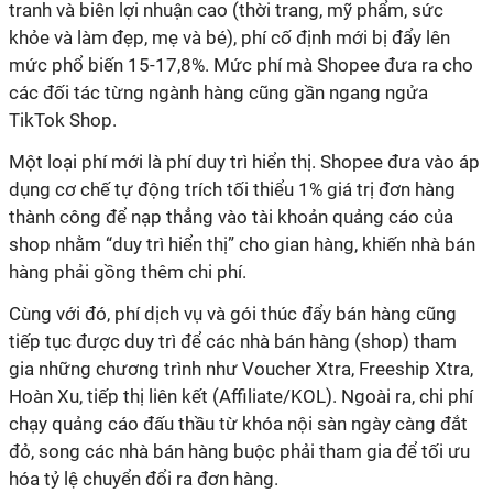
tranh và biên lợi nhuận cao (thời trang, mỹ phẩm, sức
khỏe và làm đẹp, mẹ và bé), phí cố định mới bị đẩy lên
mức phổ biến 15-17,8%. Mức phí mà Shopee đưa ra cho
các đối tác từng ngành hàng cũng gần ngang ngửa
TikTok Shop.
Một loại phí mới là phí duy trì hiển thị. Shopee đưa vào áp
dụng cơ chế tự động trích tối thiểu 1% giá trị đơn hàng
thành công để nạp thẳng vào tài khoản quảng cáo của
shop nhằm “duy trì hiển thị” cho gian hàng, khiến nhà bán
hàng phải gồng thêm chi phí.
Cùng với đó, phí dịch vụ và gói thúc đẩy bán hàng cũng
tiếp tục được duy trì để các nhà bán hàng (shop) tham
gia những chương trình như Voucher Xtra, Freeship Xtra,
Hoàn Xu, tiếp thị liên kết (Affiliate/KOL). Ngoài ra, chi phí
chạy quảng cáo đấu thầu từ khóa nội sàn ngày càng đắt
đỏ, song các nhà bán hàng buộc phải tham gia để tối ưu
hóa tỷ lệ chuyển đổi ra đơn hàng.