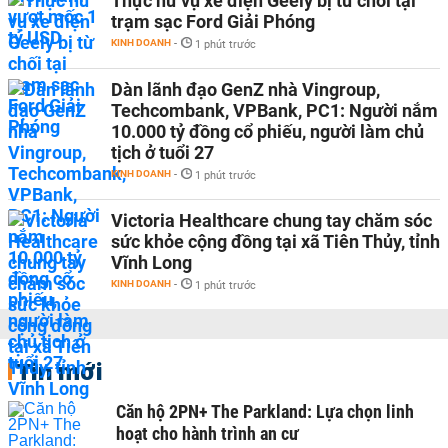
Thực hư vụ xe điện Geely bị từ chối tại
trạm sạc Ford Giải Phóng
KINH DOANH
-
1 phút trước
Dàn lãnh đạo GenZ nhà Vingroup,
Techcombank, VPBank, PC1: Người nắm
10.000 tỷ đồng cổ phiếu, người làm chủ
tịch ở tuổi 27
KINH DOANH
-
1 phút trước
Victoria Healthcare chung tay chăm sóc
sức khỏe cộng đồng tại xã Tiên Thủy, tỉnh
Vĩnh Long
KINH DOANH
-
1 phút trước
Tin mới
Căn hộ 2PN+ The Parkland: Lựa chọn linh
hoạt cho hành trình an cư