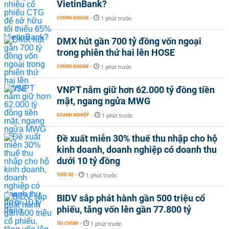
VietinBank?
CHỨNG KHOÁN
-
1 phút trước
DMX hút gần 700 tỷ đồng vốn ngoại
trong phiên thứ hai lên HOSE
CHỨNG KHOÁN
-
1 phút trước
VNPT nắm giữ hơn 62.000 tỷ đồng tiền
mặt, ngang ngửa MWG
DOANH NGHIỆP
-
1 phút trước
Đề xuất miễn 30% thuế thu nhập cho hộ
kinh doanh, doanh nghiệp có doanh thu
dưới 10 tỷ đồng
THỜI SỰ
-
1 phút trước
BIDV sắp phát hành gần 500 triệu cổ
phiếu, tăng vốn lên gần 77.800 tỷ
TÀI CHÍNH
-
1 phút trước