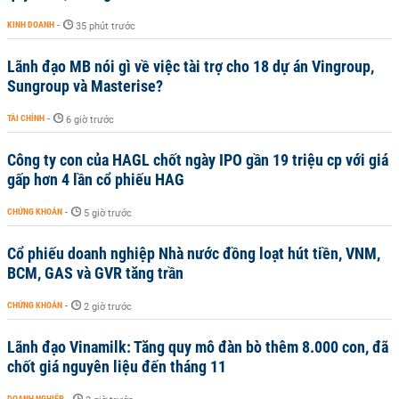
KINH DOANH
-
35 phút trước
Lãnh đạo MB nói gì về việc tài trợ cho 18 dự án Vingroup,
Sungroup và Masterise?
TÀI CHÍNH
-
6 giờ trước
Công ty con của HAGL chốt ngày IPO gần 19 triệu cp với giá
gấp hơn 4 lần cổ phiếu HAG
CHỨNG KHOÁN
-
5 giờ trước
Cổ phiếu doanh nghiệp Nhà nước đồng loạt hút tiền, VNM,
BCM, GAS và GVR tăng trần
CHỨNG KHOÁN
-
2 giờ trước
Lãnh đạo Vinamilk: Tăng quy mô đàn bò thêm 8.000 con, đã
chốt giá nguyên liệu đến tháng 11
DOANH NGHIỆP