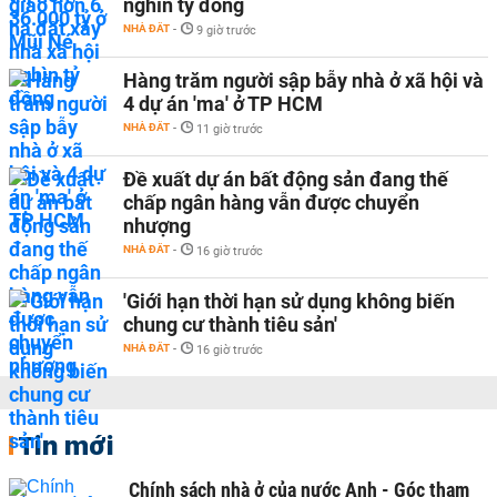
nghìn tỷ đồng
NHÀ ĐẤT
-
9 giờ trước
Hàng trăm người sập bẫy nhà ở xã hội và
4 dự án 'ma' ở TP HCM
NHÀ ĐẤT
-
11 giờ trước
Đề xuất dự án bất động sản đang thế
chấp ngân hàng vẫn được chuyển
nhượng
NHÀ ĐẤT
-
16 giờ trước
'Giới hạn thời hạn sử dụng không biến
chung cư thành tiêu sản'
NHÀ ĐẤT
-
16 giờ trước
Tin mới
Chính sách nhà ở của nước Anh - Góc tham