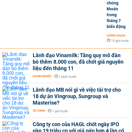
chứng
khoán
trong
tháng 7
biến động
CHỨNG KHOÁN
-
15 giờ trước
Lãnh đạo Vinamilk: Tăng quy mô đàn
bò thêm 8.000 con, đã chốt giá nguyên
liệu đến tháng 11
DOANH NGHIỆP
-
1 phút trước
Lãnh đạo MB nói gì về việc tài trợ cho
18 dự án Vingroup, Sungroup và
Masterise?
TÀI CHÍNH
-
1 giờ trước
Công ty con của HAGL chốt ngày IPO
gần 19 triệu cp với giá gấp hơn 4 lần cổ