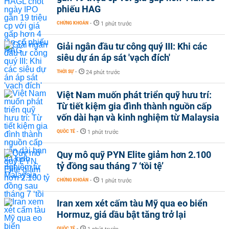
phiếu HAG
CHỨNG KHOÁN
-
1 phút trước
Giải ngân đầu tư công quý III: Khi các
siêu dự án áp sát 'vạch đích'
THỜI SỰ
-
24 phút trước
Việt Nam muốn phát triển quỹ hưu trí:
Từ tiết kiệm gia đình thành nguồn cấp
vốn dài hạn và kinh nghiệm từ Malaysia
QUỐC TẾ
-
1 phút trước
Quy mô quỹ PYN Elite giảm hơn 2.100
tỷ đồng sau tháng 7 ‘tồi tệ’
CHỨNG KHOÁN
-
1 phút trước
Iran xem xét cấm tàu Mỹ qua eo biển
Hormuz, giá dầu bật tăng trở lại
QUỐC TẾ
-