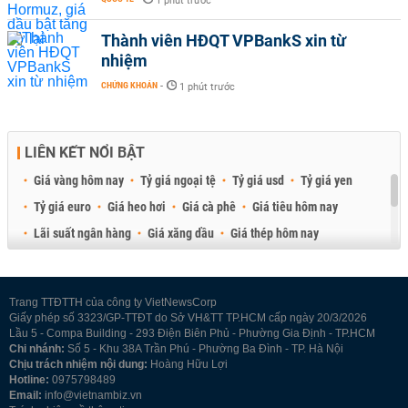
1 phút trước
Thành viên HĐQT VPBankS xin từ
nhiệm
CHỨNG KHOÁN
-
1 phút trước
LIÊN KẾT NỔI BẬT
Giá vàng hôm nay
Tỷ giá ngoại tệ
Tỷ giá usd
Tỷ giá yen
Tỷ giá euro
Giá heo hơi
Giá cà phê
Giá tiêu hôm nay
Lãi suất ngân hàng
Giá xăng dầu
Giá thép hôm nay
Giá sầu riêng
Giá thịt heo
Giá gạo
Giá cao su
Best Retail Brokers
Diễn đàn đầu tư Việt Nam 2026
Trang TTĐTTH của công ty VietNewsCorp
Giấy phép số 3323/GP-TTĐT do Sở VH&TT TP.HCM cấp ngày 20/3/2026
Lầu 5 - Compa Building - 293 Điện Biên Phủ - Phường Gia Định - TP.HCM
Chi nhánh:
Số 5 - Khu 38A Trần Phú - Phường Ba Đình - TP. Hà Nội
Chịu trách nhiệm nội dung:
Hoàng Hữu Lợi
Hotline:
0975798489
Email:
info@vietnambiz.vn