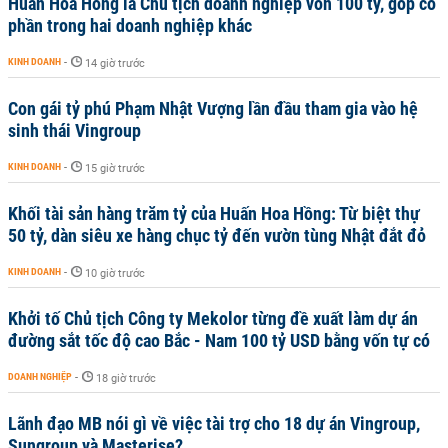
Huấn Hoa Hồng là Chủ tịch doanh nghiệp vốn 100 tỷ, góp cổ
phần trong hai doanh nghiệp khác
KINH DOANH
-
14 giờ trước
Con gái tỷ phú Phạm Nhật Vượng lần đầu tham gia vào hệ
sinh thái Vingroup
KINH DOANH
-
15 giờ trước
Khối tài sản hàng trăm tỷ của Huấn Hoa Hồng: Từ biệt thự
50 tỷ, dàn siêu xe hàng chục tỷ đến vườn tùng Nhật đắt đỏ
KINH DOANH
-
10 giờ trước
Khởi tố Chủ tịch Công ty Mekolor từng đề xuất làm dự án
đường sắt tốc độ cao Bắc - Nam 100 tỷ USD bằng vốn tự có
DOANH NGHIỆP
-
18 giờ trước
Lãnh đạo MB nói gì về việc tài trợ cho 18 dự án Vingroup,
Sungroup và Masterise?