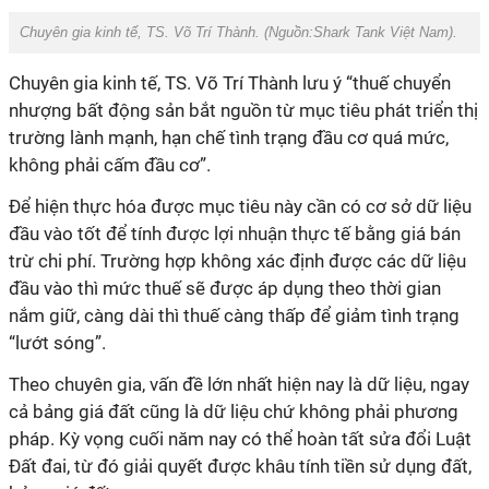
Chuyên gia kinh tế, TS. Võ Trí Thành. (Nguồn:
Shark Tank Việt Nam).
Chuyên gia kinh tế, TS. Võ Trí Thành lưu ý “thuế chuyển
nhượng bất động sản bắt nguồn từ mục tiêu
phát triển thị
trường
lành mạnh, hạn chế tình trạng đầu cơ
quá mức,
không phải cấm đầu cơ”.
Để hiện thực hóa được mục tiêu này cần có cơ sở dữ liệu
đầu vào tốt để tính được lợi nhuận thực tế bằng giá bán
trừ chi phí. Trường hợp không xác định được các dữ liệu
đầu vào thì mức thuế sẽ được áp dụng theo thời gian
nắm giữ, càng dài thì thuế càng thấp để giảm tình trạng
“lướt sóng”.
Theo chuyên gia, vấn đề lớn nhất hiện nay là dữ liệu, ngay
cả bảng giá đất cũng là dữ liệu chứ không phải phương
pháp. Kỳ vọng c
uối năm nay
có thể hoàn tất sửa đổi Luật
Đất đai, từ đó giải quyết được khâu tính tiền sử dụng đất,