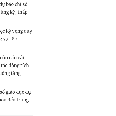
dự báo chỉ số
cùng kỳ, thấp
ược kỳ vọng duy
ng 77–82
toàn cầu cải
 tác động tích
hướng tăng
số giáo dục dự
non đến trung