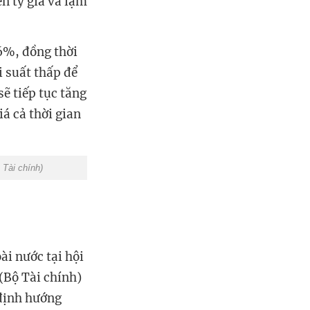
n tỷ giá và lạm
16%, đồng thời
 suất thấp để
ẽ tiếp tục tăng
á cả thời gian
 Tài chính)
ài nước tại hội
 (Bộ Tài chính)
 định hướng