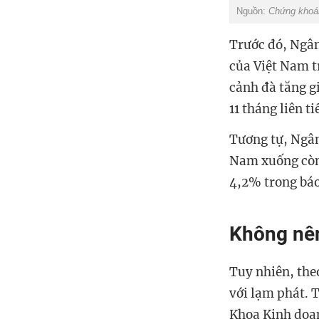
Nguồn:
Chứng kho
Trước đó, Ngân
của Việt Nam t
cảnh đà tăng g
11 tháng liên t
Tương tự, Ngân
Nam xuống còn
4,2% trong báo
Không nê
Tuy nhiên, the
với lạm phát. T
Khoa Kinh doan