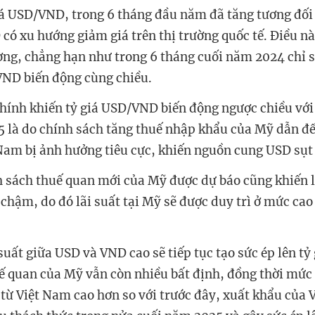
giá USD/VND, trong 6 tháng đầu năm đã tăng tương đố
có xu hướng giảm giá trên thị trường quốc tế. Điều nà
ờng, chẳng hạn như trong 6 tháng cuối năm 2024 chỉ 
VND biến động cùng chiều.
ính khiến tỷ giá USD/VND biến động ngược chiều với
 là do chính sách tăng thuế nhập khẩu của Mỹ dẫn đế
Nam bị ảnh hưởng tiêu cực, khiến nguồn cung USD sụt
h sách thuế quan mới của Mỹ được dự báo cũng khiến 
chậm, do đó lãi suất tại Mỹ sẽ được duy trì ở mức cao
suất giữa USD và VND cao sẽ tiếp tục tạo sức ép lên tỷ 
ế quan của Mỹ vẫn còn nhiều bất định, đồng thời mức
từ Việt Nam cao hơn so với trước đây, xuất khẩu của 