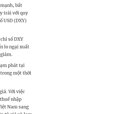
i mạnh, bất
y trái với quy
số USD (DXY)
 chỉ số DXY
n lo ngại xuất
 giảm.
lạm phát tại
 trong một thời
giá. Với việc
 thuế nhập
Việt Nam sang