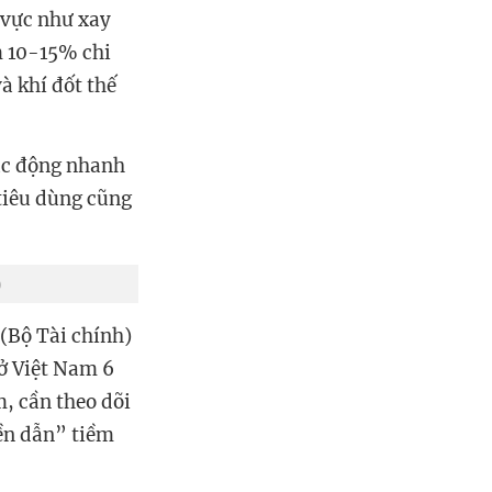
h vực như xay
ếm 10-15% chi
à khí đốt thế
tác động nhanh
 tiêu dùng cũng
)
 (Bộ Tài chính)
 ở Việt Nam 6
, cần theo dõi
yền dẫn” tiềm