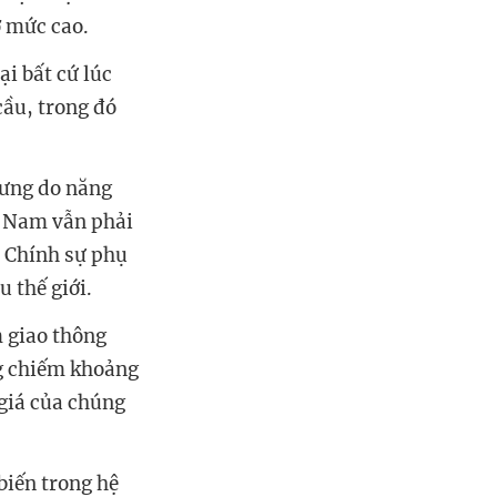
ở mức cao.
ại bất cứ lúc
cầu, trong đó
hưng do năng
ệt Nam vẫn phải
. Chính sự phụ
 thế giới.
 giao thông
ng chiếm khoảng
giá của chúng
biến trong hệ