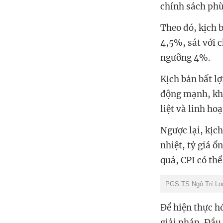
chính sách phù 
Theo đó, kịch 
4,5%, sát với c
ngưỡng 4%.
Kịch bản bất lợ
động mạnh, khi
liệt và linh hoạ
Ngược lại, kịch
nhiệt, tỷ giá ổ
quả, CPI có th
PGS.TS Ngô Trí Lon
Để hiện thực h
giải pháp. Đầu 