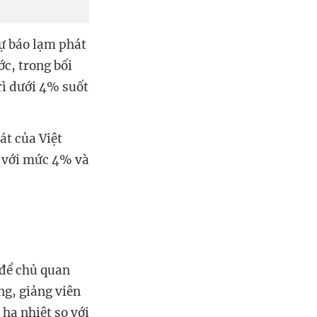
ự báo lạm phát
c, trong bối
rì dưới 4% suốt
át của Việt
 với mức 4% và
 để chủ quan
ng, giảng viên
hạ nhiệt so với