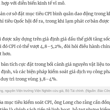
hợp với diễn biến kinh tế vĩ mô.
bản cơ sở đặt mục tiêu CPI bình quân dao động trong 
hỉ tiêu Quốc hội đề ra, trong khi lạm phát cơ bản được
i được xây dựng trên giả định giá dầu thế giới tăng sốc
 đó CPI có thể vượt 4,8–5,2%, đòi hỏi điều hành chín
t hơn.
 bản tích cực đặt trong bối cảnh giá nguyên vật liệu t
n định, và các biện pháp kiểm soát giá dịch vụ công ph
ể duy trì trong vùng 3,8–4%.
g, nguyên Viện trưởng Viện Nghiên cứu giá, Bộ Tài chính. (Nguồn:
Báo Côn
óa mục tiêu kiểm soát CPI, ông Long cho rằng cần đồ
tiên là chính sách tiền tệ linh hoạt, hỗ trợ nhưng kiể