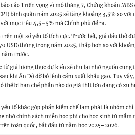
 báo cáo Triển vọng vĩ mô tháng 7, Chứng khoán MBS 
(CPI) bình quân năm 2025 sẽ tăng khoảng 3,5% so với 
 với mục tiêu 4,5–5% mà Chính phủ đề ra.
 trên một số yếu tố tích cực. Trước hết, giá dầu thô đ
 70 USD/thùng trong năm 2025, thấp hơn so với khoả
 năm trước.
c từ giá lương thực dự kiến sẽ dịu lại nhờ nguồn cung 
 sau khi Ấn Độ dỡ bỏ lệnh cấm xuất khẩu gạo. Tuy vậy,
có thể bị hạn chế phần nào do giá thịt lợn đang có xu 
 yếu tố khác góp phần kiềm chế lạm phát là nhóm chỉ 
hẹ nhờ chính sách miễn học phí cho học sinh từ mầm 
trên toàn quốc, bắt đầu từ năm học 2025–2026.