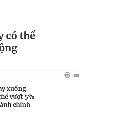
 có thể
động
nay xuống
thể vượt 5%
hành chính