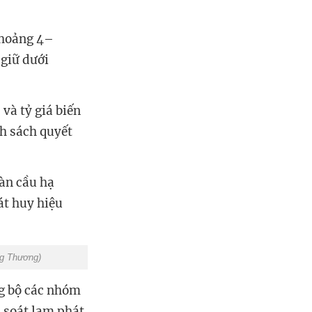
khoảng 4–
 giữ dưới
 và tỷ giá biến
h sách quyết
oàn cầu hạ
át huy hiệu
g Thương)
ng bộ các nhóm
m soát lạm phát.