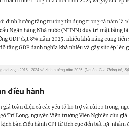
u thách thức trong nửa cuối năm 2025 và gây sức ép lê
với định hướng tăng trưởng tín dụng trong cả năm là 
cầu Ngân hàng Nhà nước (NHNN) duy trì mặt bằng lãi
ưởng GDP đạt 8% năm 2025, nhiều khả năng cung tiền s
độ tăng GDP danh nghĩa khá nhiều và gây sức ép lên gi
g giai đoạn 2015 - 2024
và định hướng năm 2025. (Nguồn:
Cục Thống kê, Bộ
ản điều hành
 giá toàn diện cả các yếu tố hỗ trợ và rủi ro trong, ngo
gô Trí Long, nguyên Viện trưởng Viện Nghiên cứu giá
 kịch bản điều hành CPI từ tích cực đến bất lợi nhằm