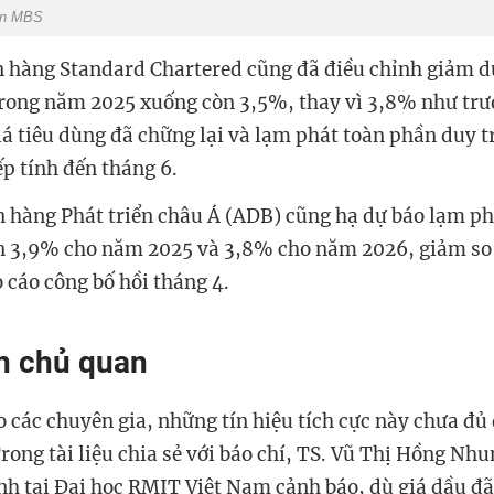
án MBS
 hàng Standard Chartered cũng đã điều chỉnh giảm d
rong năm 2025 xuống còn 3,5%, thay vì 3,8% như trướ
iá tiêu dùng đã chững lại và lạm phát toàn phần duy t
iếp tính đến tháng 6.
 hàng Phát triển châu Á (ADB) cũng hạ dự báo lạm ph
 3,9% cho năm 2025 và 3,8% cho năm 2026, giảm so
 cáo công bố hồi tháng 4.
n chủ quan
o các chuyên gia, những tín hiệu tích cực này chưa đủ
rong tài liệu chia sẻ với báo chí, TS. Vũ Thị Hồng Nhu
h tại Đại học RMIT Việt Nam cảnh báo, dù giá dầu đã 