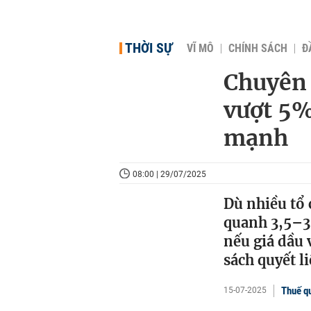
THỜI SỰ
VĨ MÔ
CHÍNH SÁCH
Đ
Chuyên 
vượt 5%
mạnh
08:00 | 29/07/2025
Dù nhiều tổ 
quanh 3,5–3
nếu giá dầu 
sách quyết li
Thuế q
15-07-2025