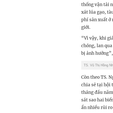
thống vận tải n
xát lúa gạo, tà
phí sản xuất ở 
giới.
“Vì vậy, khi gi
chóng, lan qua 
bị ảnh hưởng”,
TS. Vũ Thị Hồng Nh
Còn theo TS. N
chia sẻ tại hội
tháng đầu năm 
sát sao hai biế
ẩn nhiều rủi ro