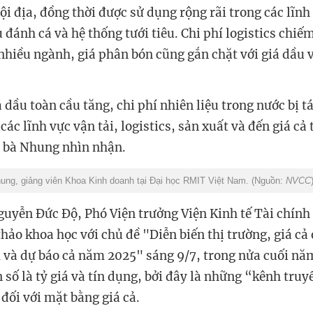
ội địa, đồng thời được sử dụng rộng rãi trong các lĩn
u đánh cá và hệ thống tưới tiêu. Chi phí logistics chi
nhiều ngành, giá phân bón cũng gắn chặt với giá dầu v
á dầu toàn cầu tăng, chi phí nhiên liệu trong nước bị 
các lĩnh vực vận tải, logistics, sản xuất và đến giá cả
 bà Nhung nhìn nhận.
ung, giảng viên Khoa Kinh doanh tại Đại học RMIT Việt Nam. (Nguồn:
NVCC
guyễn Đức Độ, Phó Viện trưởng Viện Kinh tế Tài chính
 thảo khoa học với chủ đề "Diễn biến thị trường, giá cả
và dự báo cả năm 2025" sáng 9/7, trong nửa cuối năm
n số là tỷ giá và tín dụng, bởi đây là những “kênh tru
 đối với mặt bằng giá cả.