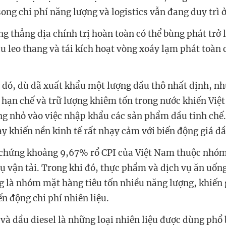
ong chi phí năng lượng và logistics vẫn đang duy trì 
g thẳng địa chính trị hoàn toàn có thể bùng phát trở l
u leo thang và tái kích hoạt vòng xoáy lạm phát toàn 
 đó, dù đã xuất khẩu một lượng dầu thô nhất định, n
n hạn chế và trữ lượng khiêm tốn trong nước khiến Vi
g nhỏ vào việc nhập khẩu các sản phẩm dầu tinh chế
y khiến nền kinh tế rất nhạy cảm với biến động giá dầu
chứng khoảng 9,67% rổ CPI của Việt Nam thuộc nhóm
ụ vận tải. Trong khi đó, thực phẩm và dịch vụ ăn uố
 là nhóm mặt hàng tiêu tốn nhiều năng lượng, khiến 
ến động chi phí nhiên liệu.
 và dầu diesel là những loại nhiên liệu được dùng phổ 