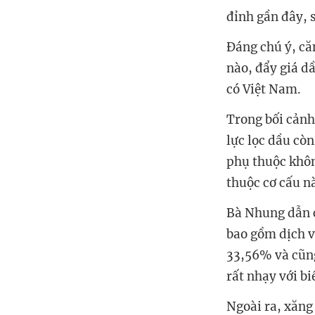
đỉnh gần đây, s
Đáng chú ý, căn
nào, đẩy giá dầ
có Việt Nam.
Trong bối cảnh
lực lọc dầu cò
phụ thuộc khôn
thuộc cơ cấu nà
Bà Nhung dẫn 
bao gồm dịch v
33,56% và cũng
rất nhạy với bi
Ngoài ra, xăng