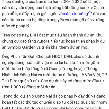
Theo đánh giá của ban điều hành DRH, 2022 sẽ là một
năm đầy sôi động của thị trường bất động sản khi Chính
phủ nỗ lực đẩy mạnh giải ngân
vốn đầu tư công
đối với
các dự án cơ sở hạ tầng trọng yếu và tháo gỡ các vướng
mắc về pháp lý.
Trên cơ sở này, DRH đặt mục tiêu hoàn thành dự án Khu
chung cư cao tầng Aurora, tiếp tục hoàn thiện pháp lý dự
án Symbio Garden và triển khai thêm dự án mới.
Ông Phan Tấn Đạt, Chủ tịch HĐQT DRH, chia sẻ doanh
nghiệp đang hoàn tất việc mua lại hai dự án mới, gồm
một dự án thấp tầng ở xã Quang Trung, huyện Thống
Nhất, tỉnh Đồng Nai và một dự án ở đường Lê Văn Việt, TP
Thủ Đức (quận 9 cũ). Các dự án này có tổng mức đầu tư
trên 1.000 tỷ đồng mỗi dự án.
Trong đó, dự án ở Đồng Nai đã có pháp lý đầy đủ và đang
hoàn tất các thủ tục chuyển giao từ đối tác qua cho nhóm
DRH. CTCP Bất động sản Đông Sài Gòn, công ty con do