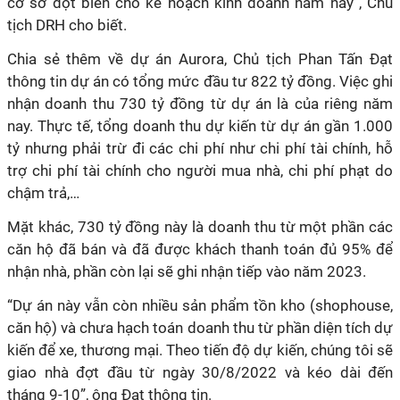
cơ sở đột biến cho kế hoạch kinh doanh năm nay”, Chủ
tịch DRH cho biết.
Chia sẻ thêm về dự án Aurora, Chủ tịch Phan Tấn Đạt
thông tin dự án có tổng mức đầu tư 822 tỷ đồng. Việc ghi
nhận doanh thu 730 tỷ đồng từ dự án là của riêng năm
nay. Thực tế, tổng doanh thu dự kiến từ dự án gần 1.000
tỷ nhưng phải trừ đi các chi phí như chi phí tài chính, hỗ
trợ chi phí tài chính cho người mua nhà, chi phí phạt do
chậm trả,…
Mặt khác, 730 tỷ đồng này là doanh thu từ một phần các
căn hộ đã bán và đã được khách thanh toán đủ 95% để
nhận nhà, phần còn lại sẽ ghi nhận tiếp vào năm 2023.
“Dự án này vẫn còn nhiều sản phẩm tồn kho (shophouse,
căn hộ) và chưa hạch toán doanh thu từ phần diện tích dự
kiến để xe, thương mại. Theo tiến độ dự kiến, chúng tôi sẽ
giao nhà đợt đầu từ ngày 30/8/2022 và kéo dài đến
tháng 9-10”, ông Đạt thông tin.