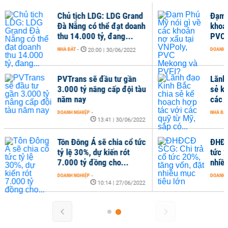
ịch LDG: LDG Grand
Đạm Phú Mỹ nói gì về các
ng có thể đạt doanh
khoản nợ xấu tại VNPoly,
.000 tỷ, đang...
PVC Mekong và PVFI?
DOANH NGHIỆP
-
20:00 | 30/06/2022
06:33 | 27/06/2022
ns sẽ đầu tư gần
Lãnh đạo Kinh Bắc chia
tỷ nâng cấp đội tàu
sẻ kế hoạch hợp tác với
ay
các quỹ từ Mỹ, sắp có...
HIỆP
-
NHÀ ĐẤT
-
16:39 | 26/06/2022
13:41 | 30/06/2022
ng Á sẽ chia cổ tức
ĐHĐCĐ SCG: Chi trả cổ
30%, dự kiến rót
tức 20%, tăng vốn, đặt
tỷ đồng cho...
nhiều mục tiêu lớn
HIỆP
-
DOANH NGHIỆP
-
10:14 | 27/06/2022
07:36 | 26/06/2022