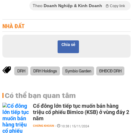
Theo
Doanh Nghiệp & Kinh Doanh
Copy link
NHÀ ĐẤT
Chia sẻ
DRH
DRH Holdings
Symbio Garden
ĐHĐCĐ DRH
Có thể bạn quan tâm
Cổ đông lớn tiếp tục muốn bán hàng
triệu cổ phiếu Bimico (KSB) ở vùng đáy 2
năm
CHỨNG KHOÁN
-
10:38 | 15/11/2024