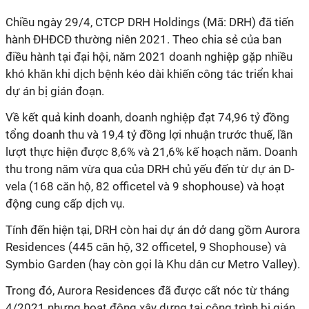
Chiều ngày 29/4, CTCP DRH Holdings (Mã: DRH) đã tiến
hành ĐHĐCĐ thường niên 2021. Theo chia sẻ của ban
điều hành tại đại hội, năm 2021 doanh nghiệp gặp nhiều
khó khăn khi dịch bệnh kéo dài khiến công tác triển khai
dự án bị gián đoạn.
Về kết quả kinh doanh, doanh nghiệp đạt
74,96 tỷ đồng
tổng doanh thu
và
19,4 tỷ đồng
lợi nhuận trước thuế, lần
lượt thực hiện được 8,6% và 21,6% kế hoạch năm. Doanh
thu trong năm vừa qua của DRH chủ yếu đến từ dự án D-
vela (168 căn hộ, 82 officetel và 9 shophouse) và hoạt
động cung cấp dịch vụ.
Tính đến hiện tại, DRH còn hai dự án dở dang gồm Aurora
Residences (445 căn hộ, 32 officetel, 9 Shophouse) và
Symbio Garden (hay còn gọi là Khu dân cư Metro Valley).
Trong đó, Aurora Residences đã được cất nóc từ tháng
4/2021 nhưng hoạt động xây dựng tại công trình bị gián