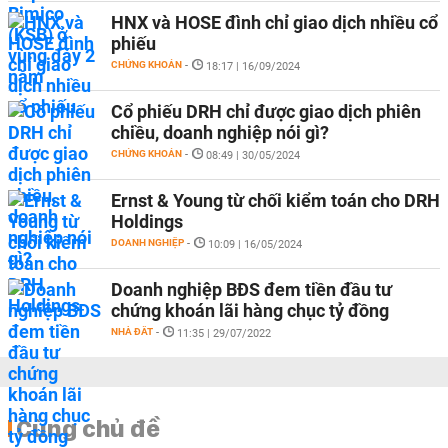
HNX và HOSE đình chỉ giao dịch nhiều cổ
phiếu
CHỨNG KHOÁN
-
18:17 | 16/09/2024
Cổ phiếu DRH chỉ được giao dịch phiên
chiều, doanh nghiệp nói gì?
CHỨNG KHOÁN
-
08:49 | 30/05/2024
Ernst & Young từ chối kiểm toán cho DRH
Holdings
DOANH NGHIỆP
-
10:09 | 16/05/2024
Doanh nghiệp BĐS đem tiền đầu tư
chứng khoán lãi hàng chục tỷ đồng
NHÀ ĐẤT
-
11:35 | 29/07/2022
Cùng chủ đề