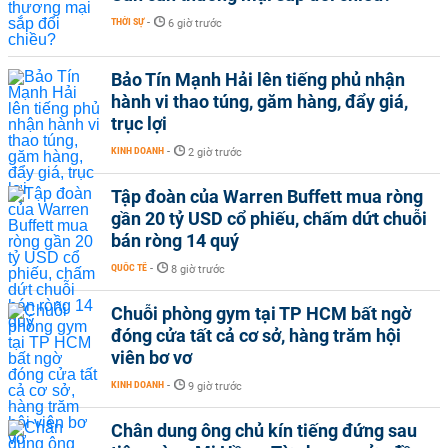
THỜI SỰ
-
6 giờ trước
Bảo Tín Mạnh Hải lên tiếng phủ nhận
hành vi thao túng, găm hàng, đẩy giá,
trục lợi
KINH DOANH
-
2 giờ trước
Tập đoàn của Warren Buffett mua ròng
gần 20 tỷ USD cổ phiếu, chấm dứt chuỗi
bán ròng 14 quý
QUỐC TẾ
-
8 giờ trước
Chuỗi phòng gym tại TP HCM bất ngờ
đóng cửa tất cả cơ sở, hàng trăm hội
viên bơ vơ
KINH DOANH
-
9 giờ trước
Chân dung ông chủ kín tiếng đứng sau