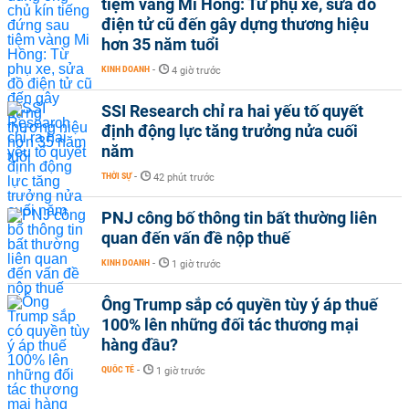
tiệm vàng Mi Hồng: Từ phụ xe, sửa đồ
điện tử cũ đến gây dựng thương hiệu
hơn 35 năm tuổi
KINH DOANH
-
4 giờ trước
SSI Research chỉ ra hai yếu tố quyết
định động lực tăng trưởng nửa cuối
năm
THỜI SỰ
-
42 phút trước
PNJ công bố thông tin bất thường liên
quan đến vấn đề nộp thuế
KINH DOANH
-
1 giờ trước
Ông Trump sắp có quyền tùy ý áp thuế
100% lên những đối tác thương mại
hàng đầu?
QUỐC TẾ
-
1 giờ trước