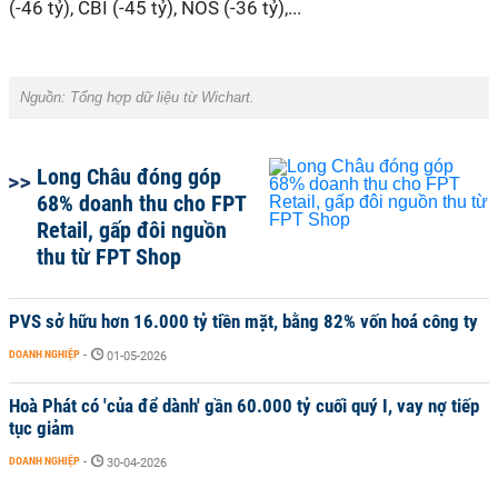
(-46 tỷ), CBI (-45 tỷ), NOS (-36 tỷ),...
Nguồn: Tổng hợp dữ liệu từ Wichart.
Long Châu đóng góp
68% doanh thu cho FPT
Retail, gấp đôi nguồn
thu từ FPT Shop
PVS sở hữu hơn 16.000 tỷ tiền mặt, bằng 82% vốn hoá công ty
DOANH NGHIỆP
-
01-05-2026
Hoà Phát có 'của để dành' gần 60.000 tỷ cuối quý I, vay nợ tiếp
tục giảm
DOANH NGHIỆP
-
30-04-2026