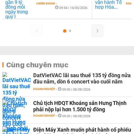
CHỨNG KHOÁN
-
DOANH
09:54 | 14/05/2026
Cùng chuyên mục
DatVietVAC lãi sau thuế 135 tỷ đồng nửa
đầu năm, dồn 6 concert vào cuối năm
DOANH NGHIỆP
-
09:00 | 08/08/2026
Chủ tịch HĐQT Khoáng sản Hưng Thịnh
phải nộp lại hơn 1.500 tỷ đồng
DOANH NGHIỆP
-
09:00 | 08/08/2026
Điện Máy Xanh muốn phát hành cổ phiếu