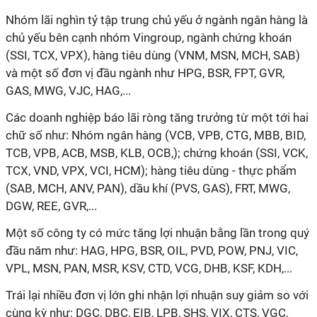
Nhóm lãi nghìn tỷ tập trung chủ yếu ở ngành ngân hàng là
chủ yếu bên cạnh nhóm Vingroup, ngành chứng khoán
(SSI, TCX, VPX), hàng tiêu dùng (VNM, MSN, MCH, SAB)
và một số đơn vị đầu ngành như HPG, BSR, FPT, GVR,
GAS, MWG, VJC, HAG,...
Các doanh nghiệp báo lãi ròng tăng trưởng từ một tới hai
chữ số như: Nhóm ngân hàng (VCB, VPB, CTG, MBB, BID,
TCB, VPB, ACB, MSB, KLB, OCB,); chứng khoán (SSI, VCK,
TCX, VND, VPX, VCI, HCM); hàng tiêu dùng - thực phẩm
(SAB, MCH, ANV, PAN), dầu khí (PVS, GAS), FRT, MWG,
DGW, REE, GVR,...
Một số công ty có mức tăng lợi nhuận bằng lần trong quý
đầu năm như: HAG, HPG, BSR, OIL, PVD, POW, PNJ, VIC,
VPL, MSN, PAN, MSR, KSV, CTD, VCG, DHB, KSF, KDH,...
Trái lại nhiều đơn vị lớn ghi nhận lợi nhuận suy giảm so với
cùng kỳ như: DGC, DBC, EIB, LPB, SHS, VIX, CTS, VGC,