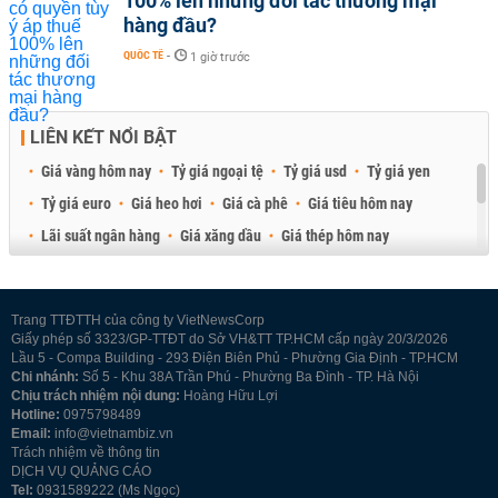
100% lên những đối tác thương mại
hàng đầu?
QUỐC TẾ
-
1 giờ trước
LIÊN KẾT NỔI BẬT
Giá vàng hôm nay
Tỷ giá ngoại tệ
Tỷ giá usd
Tỷ giá yen
Tỷ giá euro
Giá heo hơi
Giá cà phê
Giá tiêu hôm nay
Lãi suất ngân hàng
Giá xăng dầu
Giá thép hôm nay
Giá sầu riêng
Giá thịt heo
Giá gạo
Giá cao su
Best Retail Brokers
Diễn đàn đầu tư Việt Nam 2026
Trang TTĐTTH của công ty VietNewsCorp
Giấy phép số 3323/GP-TTĐT do Sở VH&TT TP.HCM cấp ngày 20/3/2026
Lầu 5 - Compa Building - 293 Điện Biên Phủ - Phường Gia Định - TP.HCM
Chi nhánh:
Số 5 - Khu 38A Trần Phú - Phường Ba Đình - TP. Hà Nội
Chịu trách nhiệm nội dung:
Hoàng Hữu Lợi
Hotline:
0975798489
Email:
info@vietnambiz.vn
Trách nhiệm về thông tin
DỊCH VỤ QUẢNG CÁO
Tel:
0931589222 (Ms Ngọc)