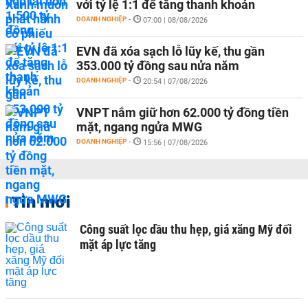
với tỷ lệ 1:1 để tăng thanh khoản
DOANH NGHIỆP
-
07:00 | 08/08/2026
EVN đã xóa sạch lỗ lũy kế, thu gần
353.000 tỷ đồng sau nửa năm
DOANH NGHIỆP
-
20:54 | 07/08/2026
VNPT nắm giữ hơn 62.000 tỷ đồng tiền
mặt, ngang ngửa MWG
DOANH NGHIỆP
-
15:56 | 07/08/2026
Tin mới
Công suất lọc dầu thu hẹp, giá xăng Mỹ đối
mặt áp lực tăng