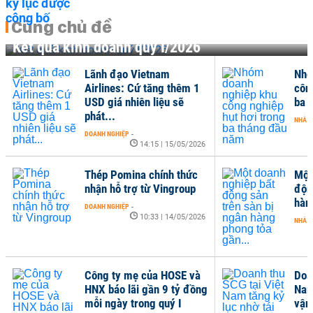
Cùng chủ đề
Kết quả kinh doanh quý I/2026
Lãnh đạo Vietnam
Nhó
Airlines: Cứ tăng thêm 1
côn
USD giá nhiên liệu sẽ
ba 
phát...
NHÀ Đ
DOANH NGHIỆP
-
14:15 | 15/05/2026
Thép Pomina chính thức
Một
nhận hỗ trợ từ Vingroup
độn
hàn
DOANH NGHIỆP
-
10:33 | 14/05/2026
NHÀ Đ
Công ty mẹ của HOSE và
Doa
HNX báo lãi gần 9 tỷ đồng
Nam
mỗi ngày trong quý I
vận