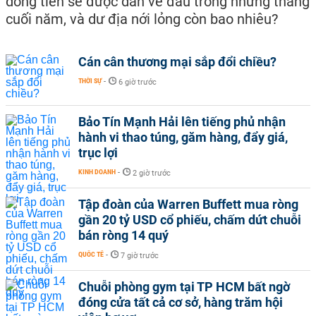
dòng tiền sẽ được dẫn về đâu trong những tháng
cuối năm, và dư địa nới lỏng còn bao nhiêu?
Cán cân thương mại sắp đổi chiều?
THỜI SỰ
-
6 giờ trước
Bảo Tín Mạnh Hải lên tiếng phủ nhận
hành vi thao túng, găm hàng, đẩy giá,
trục lợi
KINH DOANH
-
2 giờ trước
Tập đoàn của Warren Buffett mua ròng
gần 20 tỷ USD cổ phiếu, chấm dứt chuỗi
bán ròng 14 quý
QUỐC TẾ
-
7 giờ trước
Chuỗi phòng gym tại TP HCM bất ngờ
đóng cửa tất cả cơ sở, hàng trăm hội