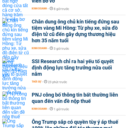
viên bơ vơ
KINH DOANH
-
8 giờ trước
Chân dung ông chủ kín tiếng đứng sau
tiệm vàng Mi Hồng: Từ phụ xe, sửa đồ
điện tử cũ đến gây dựng thương hiệu
hơn 35 năm tuổi
KINH DOANH
-
3 giờ trước
SSI Research chỉ ra hai yếu tố quyết
định động lực tăng trưởng nửa cuối
năm
THỜI SỰ
-
23 phút trước
PNJ công bố thông tin bất thường liên
quan đến vấn đề nộp thuế
KINH DOANH
-
1 giờ trước
Ông Trump sắp có quyền tùy ý áp thuế