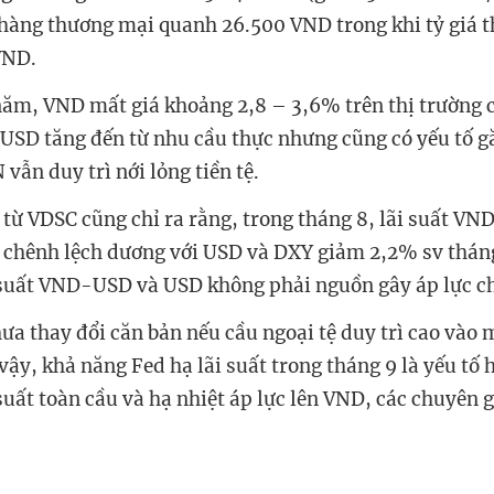
 hàng thương mại quanh 26.500 VND trong khi tỷ giá thị
VND.
 năm, VND mất giá khoảng 2,8 – 3,6% trên thị trường c
USD tăng đến từ nhu cầu thực nhưng cũng có yếu tố g
ẫn duy trì nới lỏng tiền tệ.
từ VDSC cũng chỉ ra rằng, trong tháng 8, lãi suất VND
chênh lệch dương với USD và DXY giảm 2,2% sv tháng 
 suất VND-USD và USD không phải nguồn gây áp lực chí
 chưa thay đổi căn bản nếu cầu ngoại tệ duy trì cao và
̂y, khả năng Fed hạ lãi suất trong tháng 9 là yếu tố hô
 suất toàn cầu và hạ nhiệt áp lực lên VND, các chuyên