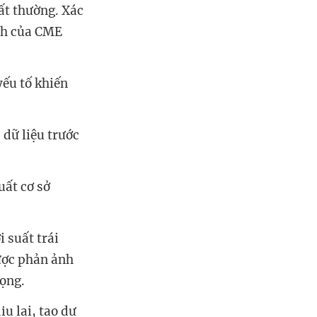
ất thường. Xác
ch của CME
yếu tố khiến
̃ liệu trước
t cơ sở
̣i suất trái
ợc phản ảnh
ọng.
u lại, tạo dư