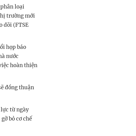
 phân loại
Thị trường mới
o dõi (FTSE
uổi họp báo
hà nước
việc hoàn thiện
 sẽ đồng thuận
lực từ ngày
gỡ bỏ cơ chế