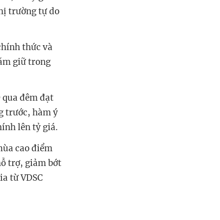
 trường tự do
hính thức và
ăm giữ trong
 qua đêm đạt
trước, hàm ý
nh lên tỷ giá.
o mùa cao điểm
̃ trợ, giảm bớt
 gia từ VDSC