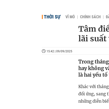
THỜI SỰ
VĨ MÔ
CHÍNH SÁCH
Đ
Tâm điể
lãi suấ
15:42 | 09/09/2025
Trong tháng 
hay không v
là hai yếu t
Khác với tháng 
đối ứng, sang t
những diễn biế