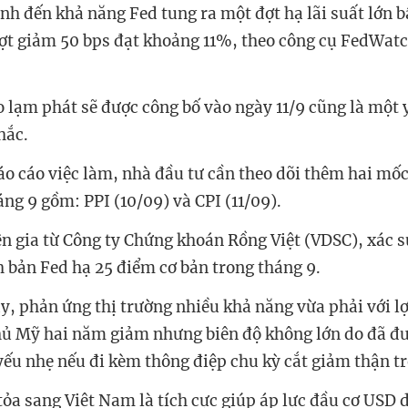
ính đến khả năng Fed tung ra một đợt hạ lãi suất lớn b
ợt giảm 50 bps đạt khoảng 11%, theo công cụ FedWat
o lạm phát sẽ được công bố vào ngày 11/9 cũng là một 
hắc.
o cáo việc làm, nhà đầu tư cần theo dõi thêm hai mốc dư
ng 9 gồm: PPI (10/09) và CPI (11/09).
 gia từ Công ty Chứng khoán Rồng Việt (VDSC), xác suấ
h bản Fed hạ 25 điểm cơ bản trong tháng 9.
̀y, phản ứng thị trường nhiều khả năng vừa phải với lơ
Mỹ hai năm giảm nhưng biên độ không lớn do đã đư
yếu nhẹ nếu đi kèm thông điệp chu kỳ cắt giảm thận tr
̉a sang Việt Nam là tích cực giúp áp lực đầu cơ USD dị