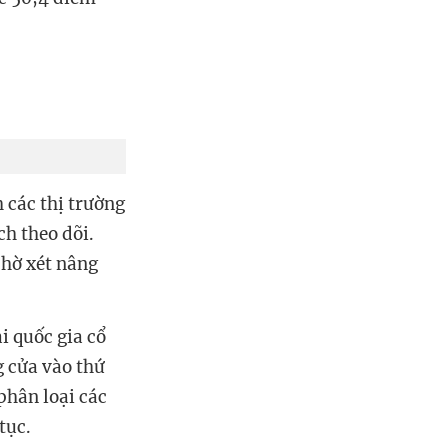
 các thị trường
h theo dõi.
hờ xét nâng
i quốc gia cổ
g cửa vào thứ
phân loại các
tục.