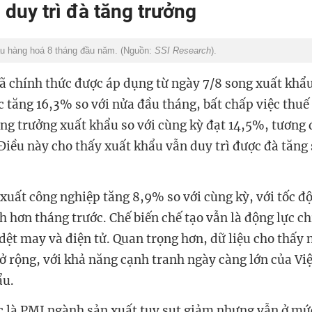
 duy trì đà tăng trưởng
u hàng hoá 8 tháng đầu năm. (Nguồn:
SSI Research
).
 chính thức được áp dụng từ ngày 7/8 song xuất khẩu 
c tăng 16,3% so với nửa đầu tháng, bất chấp việc thuế đ
ăng trưởng xuất khẩu so với cùng kỳ đạt 14,5%, tương 
ều này cho thấy xuất khẩu vẫn duy trì được đà tăng
xuất công nghiệp tăng 8,9% so với cùng kỳ, với tốc độ 
hơn tháng trước. Chế biến chế tạo vẫn là động lực ch
, dệt may và điện tử. Quan trọng hơn, dữ liệu cho thấy 
 rộng, với khả năng cạnh tranh ngày càng lớn của Viẹ
̉u.
c là PMI ngành sản xuất tuy sụt giảm nhưng vẫn ở mứ