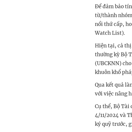
Để đảm bảo tín
từ/thành nhóm 
nổi thứ cấp, h
Watch List).
Hiện tại, cả th
thường kỳ Bộ T
(UBCKNN) cho b
khuôn khổ pháp
Qua kết quả là
với việc nâng 
Cụ thể, Bộ Tài
4/11/2024 và T
ký quỹ trước, g