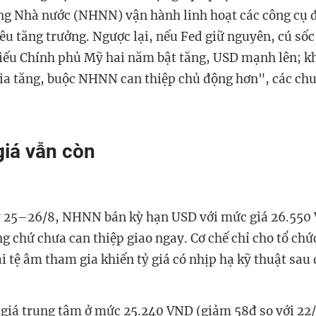
g Nhà nước (NHNN) vận hành linh hoạt các công cụ điều
̂u tăng trưởng. Ngược lại, nếu Fed giữ nguyên, cú sốc 
hiếu Chính phủ Mỹ hai năm bật tăng, USD mạnh lên; khi 
a tăng, buộc NHNN can thiệp chủ động hơn", các c
giá vẫn còn
 25–26/8, NHNN bán kỳ hạn USD với mức giá 26.550 V
̣ng chứ chưa can thiệp giao ngay. Cơ chế chỉ cho tổ chứ
i tệ âm tham gia khiến tỷ giá có nhịp hạ kỹ thuật sau 
̉ giá trung tâm ở mức 25.240 VND (giảm 58đ so với 22/0