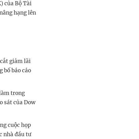
) của Bộ Tài
 nâng hạng lên
cắt giảm lãi
g bố báo cáo
 làm trong
ảo sát của Dow
ong cuộc họp
ác nhà đầu tư