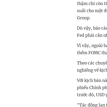
thậm chí còn t
suất cho một đ
Group.
Dù vậy, báo cá
Fed phải cân n
Vì vậy, ngoài bá
thềm FOMC thá
Theo các chuyên
nghiêng về kịc
Với kịch bản na
phiếu Chính phủ 
trước đó, USD 
"Tác động lan to