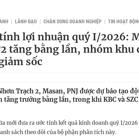
OANH
LÃNH ĐẠO
CHÂN DUNG DOANH NGHIỆP
TIN HOẠT ĐỘN
 tính lợi nhuận quý I/2026: 
2 tăng bằng lần, nhóm khu
giảm sốc
Nhơn Trạch 2, Masan, PNJ được dự báo tạo độ
n tăng trưởng bằng lần, trong khi KBC và SZC
ừa mới đưa ra ước tính kết quả kinh doanh quý I/202
danh sách theo dõi của bộ phận phân tích này.