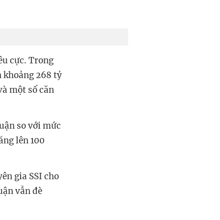
êu cực. Trong
n khoảng 268 tỷ
và một số căn
huận so với mức
ăng lên 100
ên gia SSI cho
uận vẫn đè