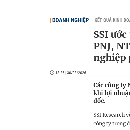
DOANH NGHIỆP
KẾT QUẢ KINH D
SSI ước
PNJ, NT
nghiệp 
13:26 | 30/03/2026
Các công ty 
khi lợi nhuậ
dốc.
SSI Research v
công ty trong 