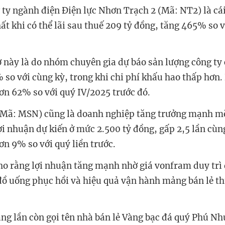
 ty ngành điện Điện lực Nhơn Trạch 2 (Mã: NT2) là cái
ất khi có thể lãi sau thuế 209 tỷ đồng, tăng 465% so 
ờ này là do nhóm chuyên gia dự báo sản lượng công ty 
so với cùng kỳ, trong khi chi phí khấu hao thấp hơn.
ơn 62% so với quý IV/2025 trước đó.
Mã: MSN) cũng là doanh nghiệp tăng trưởng mạnh mẽ
ợi nhuận dự kiến ở mức 2.500 tỷ đồng, gấp 2,5 lần cùn
ơn 9% so với quý liền trước.
ho rằng lợi nhuận tăng mạnh nhờ giá vonfram duy trì
ồ uống phục hồi và hiệu quả vận hành mảng bán lẻ t
ng lần còn gọi tên nhà bán lẻ Vàng bạc đá quý Phú N