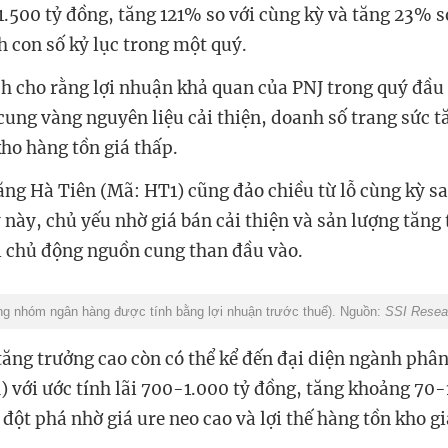
1.500 tỷ đồng, tăng 121% so với cùng kỳ và tăng 23% so
h con số kỷ lục trong một quý.
ch cho rằng lợi nhuận khả quan của PNJ trong quý đầ
cung vàng nguyên liệu cải thiện, doanh số trang sức 
kho hàng tồn giá thấp.
ăng Hà Tiên (Mã: HT1) cũng đảo chiều từ lỗ cùng kỳ san
này, chủ yếu nhờ giá bán cải thiện và sản lượng tăng 
i chủ động nguồn cung than đầu vào.
ng nhóm ngân hàng được tính bằng lợi nhuận trước thuế). Nguồn:
SSI Resea
ăng trưởng cao còn có thể kể đến đại diện ngành phâ
với ước tính lãi 700-1.000 tỷ đồng, tăng khoảng 70-
đột phá nhờ giá ure neo cao và lợi thế hàng tồn kho gi