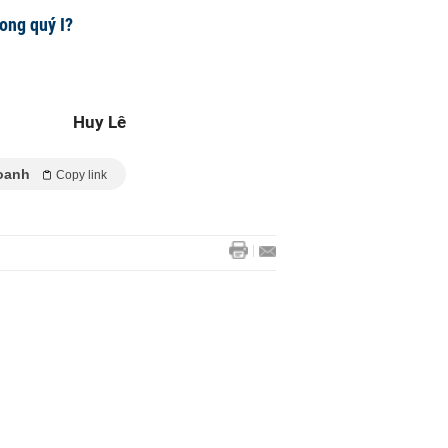
rong quý I?
Huy Lê
oanh
Copy link