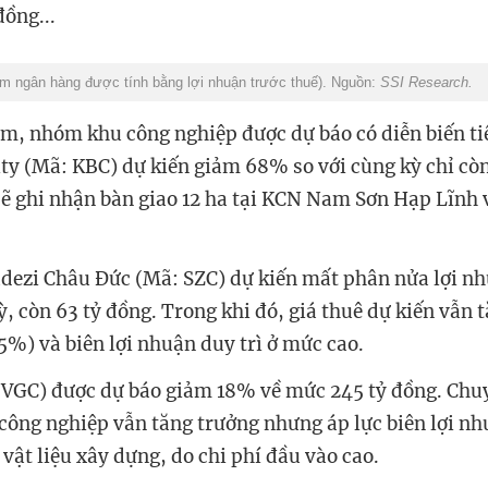
đồng...
m ngân hàng được tính bằng lợi nhuận trước thuế). Nguồn:
SSI Research.
ảm, nhóm khu công nghiệp được dự báo có diễn biến ti
ity (Mã: KBC) dự kiến giảm 68% so với cùng kỳ chỉ cò
sẽ ghi nhận bàn giao 12 ha tại KCN Nam Sơn Hạp Lĩnh 
dezi Châu Đức (Mã: SZC) dự kiến mất phân nửa lợi n
, còn 63 tỷ đồng. Trong khi đó, giá thuê dự kiến vẫn t
%) và biên lợi nhuận duy trì ở mức cao.
 VGC) được dự báo giảm 18% về mức 245 tỷ đồng. Chuy
công nghiệp vẫn tăng trưởng nhưng áp lực biên lợi nh
vật liệu xây dựng, do chi phí đầu vào cao.