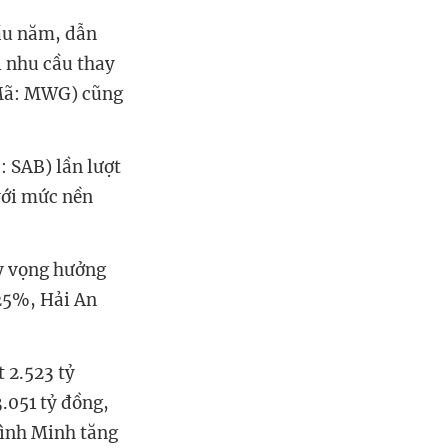
ầu năm, dẫn
i nhu cầu thay
(Mã: MWG) cũng
 SAB) lần lượt
với mức nền
kỳ vọng hưởng
25%, Hải An
 2.523 tỷ
.051 tỷ đồng,
ình Minh tăng