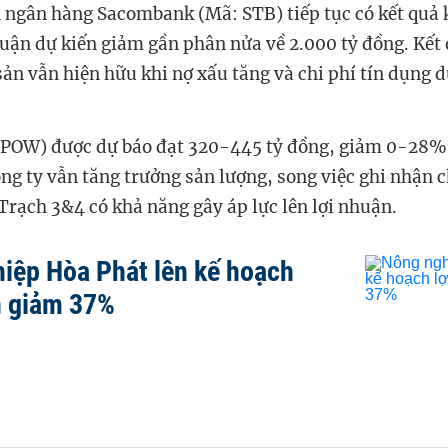
 ngân hàng Sacombank (Mã: STB) tiếp tục có kết quả
huận dự kiến giảm gần phân nửa về 2.000 tỷ đồng. Kết 
sản vẫn hiện hữu khi nợ xấu tăng và chi phí tín dụng d
POW) được dự báo đạt 320-445 tỷ đồng, giảm 0-28% 
ng ty vẫn tăng trưởng sản lượng, song việc ghi nhận c
Trạch 3&4 có khả năng gây áp lực lên lợi nhuận.
iệp Hòa Phát lên kế hoạch
n giảm 37%