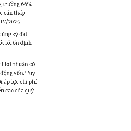
ng trưởng 66%
ác căn thấp
 IV/2025.
cùng kỳ đạt
t lõi ổn định
i lợi nhuận có
y động vốn. Tuy
 áp lực chi phí
n cao của quý