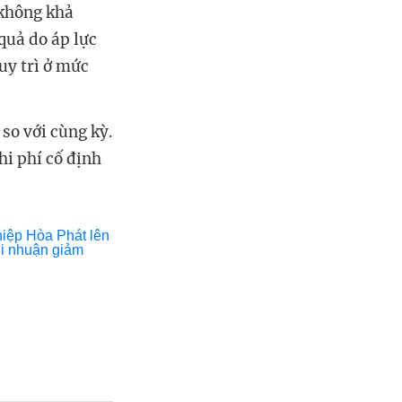
 không khả
quả do áp lực
uy trì ở mức
so với cùng kỳ.
hi phí cố định