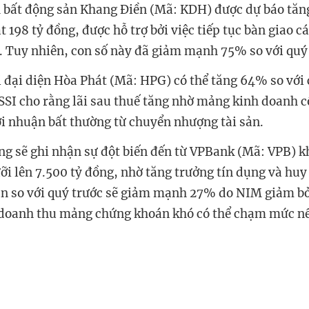
h bất động sản Khang Điền (Mã: KDH) được dự báo tă
t 198 tỷ đồng, được hỗ trợ bởi việc tiếp tục bàn giao c
a. Tuy nhiên, con số này đã giảm mạnh 75% so với quý
 đại diện Hòa Phát (Mã: HPG) có thể tăng 64% so với 
 SSI cho rằng lãi sau thuế tăng nhờ mảng kinh doanh cố
ợi nhuận bất thường từ chuyển nhượng tài sản.
 sẽ ghi nhận sự đột biến đến từ VPBank (Mã: VPB) kh
ưỡi lên 7.500 tỷ đồng, nhờ tăng trưởng tín dụng và hu
ận so với quý trước sẽ giảm mạnh 27% do NIM giảm bởi
 doanh thu mảng chứng khoán khó có thể chạm mức nề