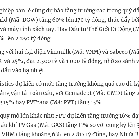
iệp bán lẻ cũng dự báo tăng trưởng cao trong quý đ
rld (Mã: DGW) tăng 60% lên 170 tỷ đồng, thúc đẩy bở
 và máy tính xách tay. Hay Đầu tư Thế Giới Di Động 
% lên 2.250 tỷ đồng.
g với hai đại diện Vinamilk (Mã: VNM) và Sabeco (Mã:
% và 25%, đạt 2.300 tỷ và 1.000 tỷ đồng, nhờ so sánh 
 đầu vào hạ nhiệt.
gistics dự kiến có mức tăng trưởng không quá cao dù 
oảng vận tải toàn cầu, với Gemadept (Mã: GMD) tăng 
g 15% hay PVTrans (Mã: PVT) tăng 13%.
 quy mô lớn khác như FPT dự kiến tăng trưởng 16% đạt
dầu khí PV Gas (Mã: GAS) tăng 11% so với cùng kỳ lên 3
 VHM) tăng khoảng 6% lên 2.817 tỷ đồng, hay Nhựa B