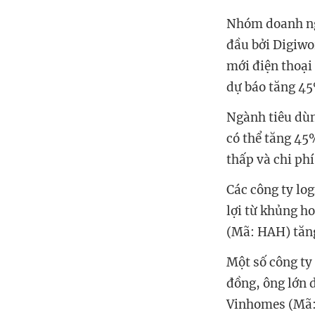
Nhóm doanh ngh
đầu bởi Digiwo
mới điện thoại
dự báo tăng 45
Ngành tiêu dùn
có thể tăng 45
thấp và chi phí
Các công ty lo
lợi từ khủng h
(Mã: HAH) tăn
Một số công ty
đồng, ông lớn 
Vinhomes (Mã: