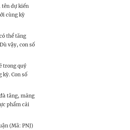
 tên dự kiến
với cùng kỳ
có thể tăng
 Dù vậy, con số
 trong quý
g kỳ. Con số
 đà tăng, mảng
hực phẩm cải
huận (Mã: PNJ)