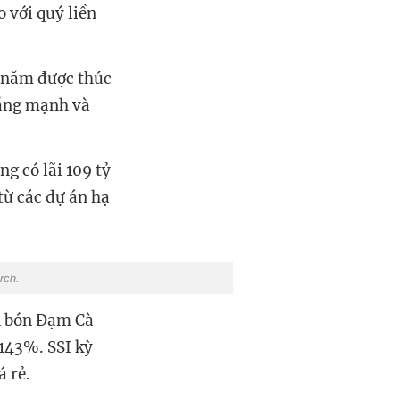
 với quý liền
u năm được thúc
tăng mạnh và
g có lãi 109 tỷ
từ các dự án hạ
rch.
n bón Đạm Cà
143%. SSI kỳ
á rẻ.