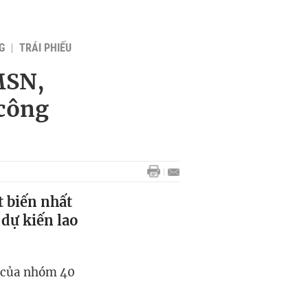
G
TRÁI PHIẾU
MSN,
 công
t biến nhất
 dự kiến lao
6 của nhóm 40