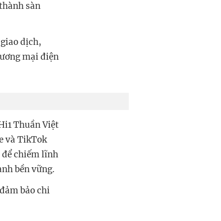
 thành sàn
 giao dịch,
hương mại điện
Hi1 Thuần Việt
ee và TikTok
ư để chiếm lĩnh
ành bền vững.
 đảm bảo chi