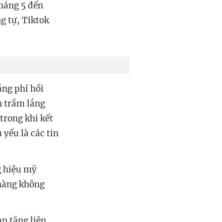
tháng 5 đến
g tự, Tiktok
ăng phí hồi
n trầm lắng
trong khi kết
yếu là các tin
g hiệu mỹ
hàng không
àn tăng liên