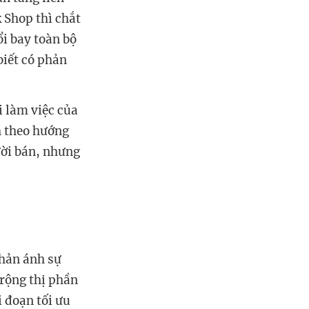
k Shop thì chắt
ổi bay toàn bộ
biết có phản
i làm việc của
h theo hướng
ười bán, nhưng
phản ánh sự
rộng thị phần
 đoạn tối ưu