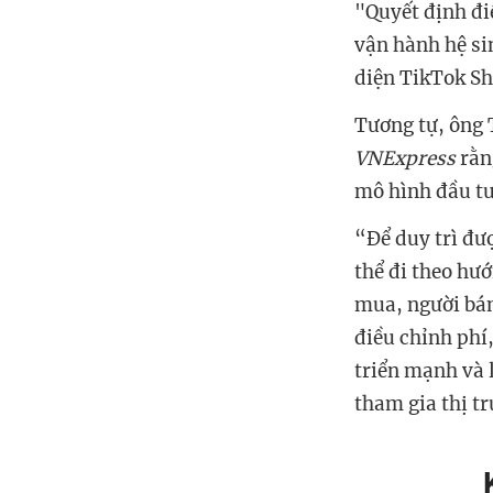
"Quyết định đi
vận hành hệ si
diện TikTok Sh
Tương tự, ông 
VNExpress
rằn
mô hình đầu tư
“Để duy trì đư
thể đi theo hướ
mua, người bán
điều chỉnh phí
triển mạnh và l
tham gia thị t