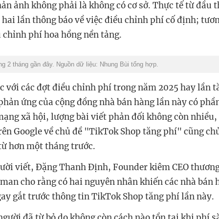
ản ảnh không phải là không có cơ sở. Thực tế từ đầu 
hai lần thông báo về việc điều chỉnh phí cố định; tươn
u chỉnh phí hoa hồng nền tảng.
ong 2 tháng gần đây. Nguồn dữ liệu: Nhung Bùi tổng hợp.
c với các đợt điều chỉnh phí trong năm 2025 hay lần t
phản ứng của cộng đồng nhà bán hàng lần này có phầ
mạng xã hội, lượng bài viết phản đối không còn nhiều, 
rên Google về chủ đề "TikTok Shop tăng phí" cũng chủ 
từ hơn một tháng trước.
gười viết, Đặng Thanh Định, Founder kiêm CEO thươn
an cho rằng có hai nguyên nhân khiến các nhà bán 
ay gắt trước thông tin TikTok Shop tăng phí lần này.
gười đã từ bỏ do không còn cách nào tồn tại khi phí s