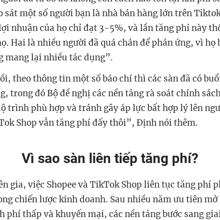
o sát một số người bạn là nhà bán hàng lớn trên Tikto
 lợi nhuận của họ chỉ đạt 3-5%, và lần tăng phí này th
ọ. Hai là nhiều người đã quá chán để phán ứng, vì họ 
 mang lại nhiều tác dụng”.
i, theo thông tin một số báo chí thì các sàn đã có buổ
, trong đó Bộ đề nghị các nền tảng rà soát chính sác
lộ trình phù hợp và tránh gây áp lực bất hợp lý lên ng
kTok Shop vẫn tăng phí đấy thôi”, Định nói thêm.
Vì sao sàn liên tiếp tăng phí?
ên gia, việc Shopee và TikTok Shop liên tục tăng phí 
ong chiến lược kinh doanh. Sau nhiều năm ưu tiên mở 
h phí thấp và khuyến mại, các nền tảng bước sang giai