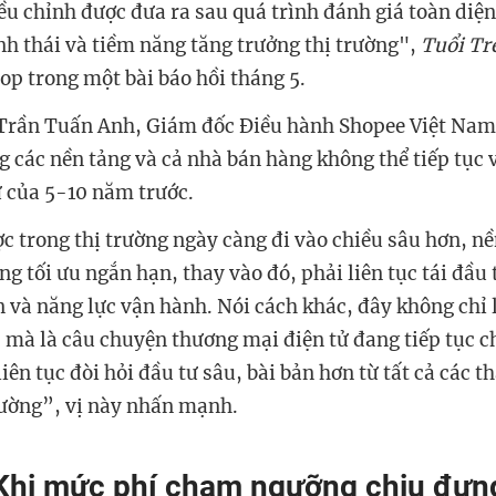
ều chỉnh được đưa ra sau quá trình đánh giá toàn diện
nh thái và tiềm năng tăng trưởng thị trường",
Tuổi Tr
op trong một bài báo hồi tháng 5.
Trần Tuấn Anh, Giám đốc Điều hành Shopee Việt Nam 
g các nền tảng và cả nhà bán hàng không thể tiếp tục
 của 5-10 năm trước.
ợc trong thị trường ngày càng đi vào chiều sâu hơn, n
ng tối ưu ngắn hạn, thay vào đó, phải liên tục tái đầu
 và năng lực vận hành. Nói cách khác, đây không chỉ 
, mà là câu chuyện thương mại điện tử đang tiếp tục c
iên tục đòi hỏi đầu tư sâu, bài bản hơn từ tất cả các 
rường”, vị này nhấn mạnh.
Khi mức phí chạm ngưỡng chịu đựn