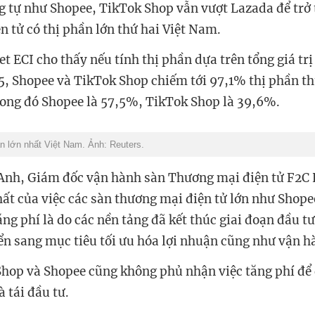
 tự như Shopee, TikTok Shop vẫn vượt Lazada để trở
n tử có thị phần lớn thứ hai Việt Nam.
et ECI cho thấy nếu tính thị phần dựa trên tổng giá trị
, Shopee và TikTok Shop chiếm tới 97,1% thị phần t
rong đó Shopee là 57,5%, TikTok Shop là 39,6%.
n lớn nhất Việt Nam. Ảnh: Reuters.
Anh, Giám đốc vận hành sàn Thương mại điện tử F2C 
hất của việc các sàn thương mại điện tử lớn như Shop
ăng phí là do các nền tảng đã kết thúc giai đoạn đầu t
ển sang mục tiêu tối ưu hóa lợi nhuận cũng như vận h
hop và Shopee cũng không phủ nhận việc tăng phí để
 tái đầu tư.