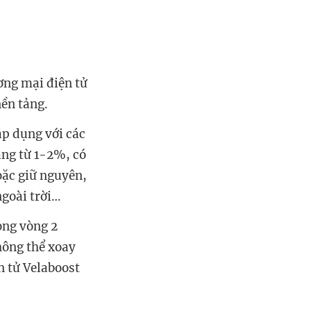
ơng mại điện tử
nền tảng.
p dụng với các
ăng từ 1-2%, có
oặc giữ nguyên,
ngoài trời…
rong vòng 2
hông thể xoay
n tử Velaboost