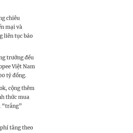
ng chiêu
ến mại và
g liên tục báo
ăng trưởng đều
hopee Việt Nam
00 tỷ đồng.
Tok, cộng thêm
ình thức mua
u “trắng”
phí tăng theo