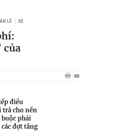
BÁN LẺ
XE
phí:
’ của
iếp điều
i trả cho nền
 buộc phải
 các đợt tăng