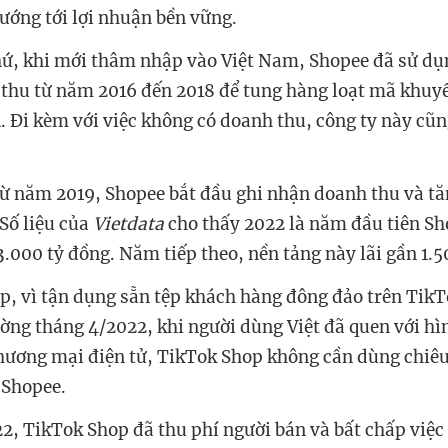
ướng tới lợi nhuận bền vững.
hứ, khi mới thâm nhập vào Việt Nam, Shopee đã sử dụ
thu từ năm 2016 đến 2018 để tung hàng loạt mã khuy
. Đi kèm với việc không có doanh thu, công ty này cũn
từ năm 2019, Shopee bắt đầu ghi nhận doanh thu và t
Số liệu của
Vietdata
cho thấy 2022 là năm đầu tiên S
3.000 tỷ đồng. Năm tiếp theo, nền tảng này lãi gần 1.5
p, vì tận dụng sẵn tệp khách hàng đông đảo trên Tik
rường tháng 4/2022, khi người dùng Việt đã quen với h
hương mại điện tử, TikTok Shop không cần dùng chiê
 Shopee.
2, TikTok Shop đã thu phí người bán và bất chấp việc 