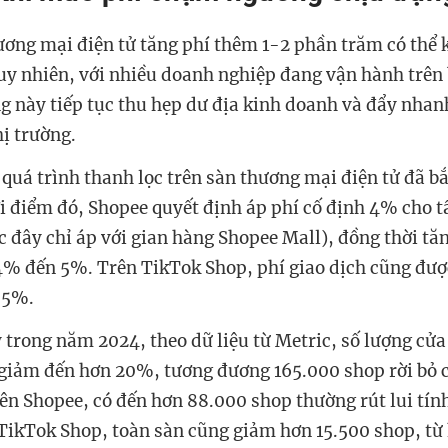
ương mại điện tử tăng phí thêm 1-2 phần trăm có thể
Tuy nhiên, với nhiều doanh nghiệp đang vận hành trên 
 này tiếp tục thu hẹp dư địa kinh doanh và đẩy nhan
hị trường.
 quá trình thanh lọc trên sàn thương mại điện tử đã bắ
 điểm đó, Shopee quyết định áp phí cố định 4% cho tấ
c đây chỉ áp với gian hàng Shopee Mall), đồng thời tă
4% đến 5%. Trên TikTok Shop, phí giao dịch cũng đượ
 5%.
y trong năm 2024, theo dữ liệu từ Metric, số lượng cử
giảm đến hơn 20%, tương đương 165.000 shop rời bỏ 
rên Shopee, có đến hơn 88.000 shop thường rút lui tính
 TikTok Shop, toàn sàn cũng giảm hơn 15.500 shop, từ