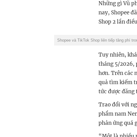
Những gì Vũ ph
nay, Shopee đã 
Shop 2 lần điề
Shopee và TikTok Shop liên tiếp tăng phí tr
Tuy nhiên, khá
tháng 5/2026, 
hơn. Trên các 
quả tìm kiếm t
tức được đăng 
Trao đổi với n
phẩm nam Nerm
phản ứng quá g
“Một là nhiều n