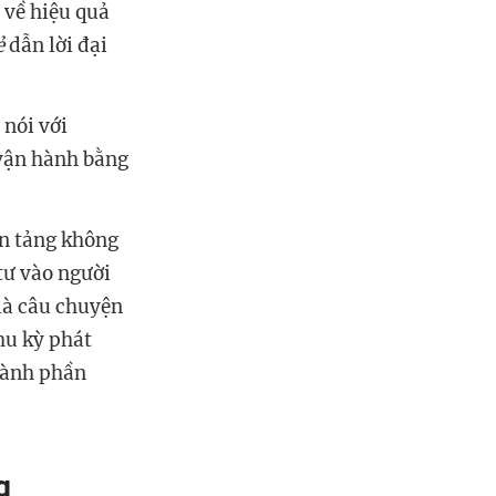
 về hiệu quả
ẻ
dẫn lời đại
nói với
 vận hành bằng
ền tảng không
 tư vào người
là câu chuyện
hu kỳ phát
thành phần
g