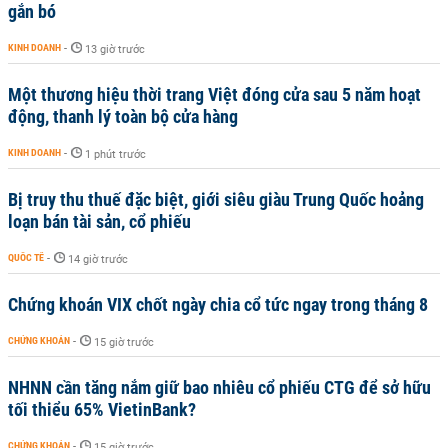
gắn bó
KINH DOANH
-
13 giờ trước
Một thương hiệu thời trang Việt đóng cửa sau 5 năm hoạt
động, thanh lý toàn bộ cửa hàng
KINH DOANH
-
1 phút trước
Bị truy thu thuế đặc biệt, giới siêu giàu Trung Quốc hoảng
loạn bán tài sản, cổ phiếu
QUỐC TẾ
-
14 giờ trước
Chứng khoán VIX chốt ngày chia cổ tức ngay trong tháng 8
CHỨNG KHOÁN
-
15 giờ trước
NHNN cần tăng nắm giữ bao nhiêu cổ phiếu CTG để sở hữu
tối thiểu 65% VietinBank?
CHỨNG KHOÁN
-
15 giờ trước