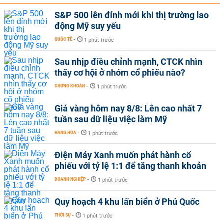
S&P 500 lên đỉnh mới khi thị trường lao
động Mỹ suy yếu
QUỐC TẾ
-
1 phút trước
Sau nhịp điều chỉnh mạnh, CTCK nhìn
thấy cơ hội ở nhóm cổ phiếu nào?
CHỨNG KHOÁN
-
1 phút trước
Giá vàng hôm nay 8/8: Lên cao nhất 7
tuần sau dữ liệu việc làm Mỹ
HÀNG HÓA
-
1 phút trước
Điện Máy Xanh muốn phát hành cổ
phiếu với tỷ lệ 1:1 để tăng thanh khoản
DOANH NGHIỆP
-
1 phút trước
Quy hoạch 4 khu lấn biển ở Phú Quốc
THỜI SỰ
-
1 phút trước