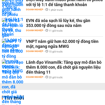
với tỷ lệ 1:1 để tăng thanh khoản
DOANH NGHIỆP
-
1 phút trước
EVN đã xóa sạch lỗ lũy kế, thu gần
353.000 tỷ đồng sau nửa năm
DOANH NGHIỆP
-
11 giờ trước
VNPT nắm giữ hơn 62.000 tỷ đồng tiền
mặt, ngang ngửa MWG
DOANH NGHIỆP
-
15 giờ trước
Lãnh đạo Vinamilk: Tăng quy mô đàn bò
thêm 8.000 con, đã chốt giá nguyên liệu
đến tháng 11
DOANH NGHIỆP
-
20 giờ trước
Tin mới