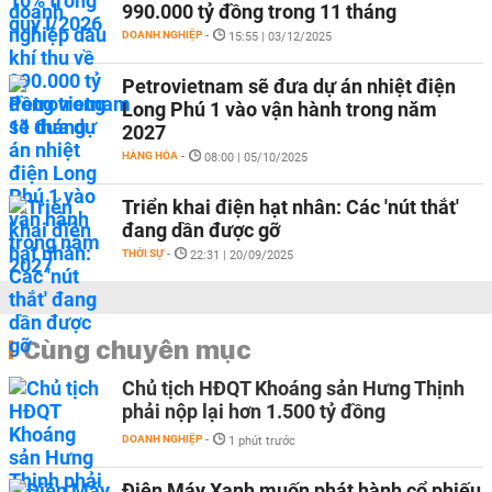
990.000 tỷ đồng trong 11 tháng
DOANH NGHIỆP
-
15:55 | 03/12/2025
Petrovietnam sẽ đưa dự án nhiệt điện
Long Phú 1 vào vận hành trong năm
2027
HÀNG HÓA
-
08:00 | 05/10/2025
Triển khai điện hạt nhân: Các 'nút thắt'
đang dần được gỡ
THỜI SỰ
-
22:31 | 20/09/2025
Cùng chuyên mục
Chủ tịch HĐQT Khoáng sản Hưng Thịnh
phải nộp lại hơn 1.500 tỷ đồng
DOANH NGHIỆP
-
1 phút trước
Điện Máy Xanh muốn phát hành cổ phiếu