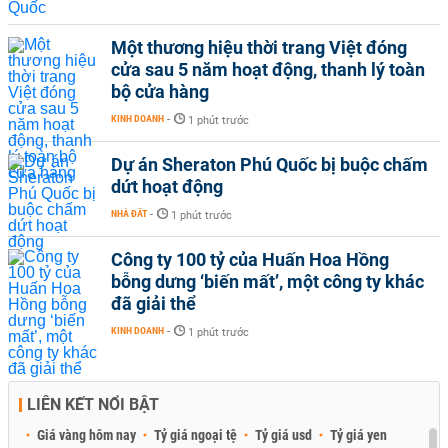
Một thương hiệu thời trang Việt đóng
cửa sau 5 năm hoạt động, thanh lý toàn
bộ cửa hàng
KINH DOANH
-
1 phút trước
Dự án Sheraton Phú Quốc bị buộc chấm
dứt hoạt động
NHÀ ĐẤT
-
1 phút trước
Công ty 100 tỷ của Huấn Hoa Hồng
bỗng dưng ‘biến mất’, một công ty khác
đã giải thể
KINH DOANH
-
1 phút trước
LIÊN KẾT NỔI BẬT
Giá vàng hôm nay
Tỷ giá ngoại tệ
Tỷ giá usd
Tỷ giá yen