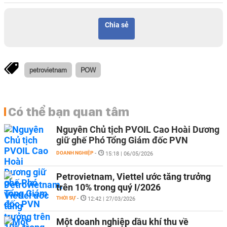
Chia sẻ
petrovietnam
POW
Có thể bạn quan tâm
Nguyên Chủ tịch PVOIL Cao Hoài Dương
giữ ghế Phó Tổng Giám đốc PVN
DOANH NGHIỆP
-
15:18 | 06/05/2026
Petrovietnam, Viettel ước tăng trưởng
trên 10% trong quý I/2026
THỜI SỰ
-
12:42 | 27/03/2026
Một doanh nghiệp dầu khí thu về