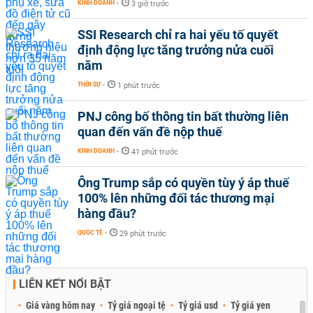
KINH DOANH
-
3 giờ trước
SSI Research chỉ ra hai yếu tố quyết
định động lực tăng trưởng nửa cuối
năm
THỜI SỰ
-
1 phút trước
PNJ công bố thông tin bất thường liên
quan đến vấn đề nộp thuế
KINH DOANH
-
41 phút trước
Ông Trump sắp có quyền tùy ý áp thuế
100% lên những đối tác thương mại
hàng đầu?
QUỐC TẾ
-
29 phút trước
LIÊN KẾT NỔI BẬT
Giá vàng hôm nay
Tỷ giá ngoại tệ
Tỷ giá usd
Tỷ giá yen