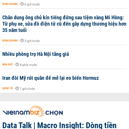
KINH DOANH
-
6 giờ trước
Chân dung ông chủ kín tiếng đứng sau tiệm vàng Mi Hồng:
Từ phụ xe, sửa đồ điện tử cũ đến gây dựng thương hiệu hơn
35 năm tuổi
KINH DOANH
-
3 giờ trước
Nhiều phòng trọ Hà Nội tăng giá
NHÀ ĐẤT
-
4 phút trước
Iran đòi Mỹ rút quân để mở lại eo biển Hormuz
QUỐC TẾ
-
7 giờ trước
Data Talk | Macro Insight: Dòng tiền