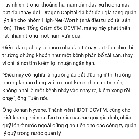
Tuy nhiên, trong khoảng hai năm gần đây, xu hướng này
bắt đầu thay đổi. Dragon Capital đã bắt đầu gia
tăng
quản
lý tiền cho nhóm High-Net-Worth (nhà đầu tư có tài sản
lớn). Theo Tổng Giám đốc DCVFM, mảng này phát triển
rất nhanh trong một năm vừa qua.
Điểm đáng chú ý là nhóm nhà đầu tư này bắt đầu nhìn thị
trường chứng khoán như một kênh phân bổ tài sản, thay
vì chỉ là nơi tìm kiếm lợi nhuận ngắn hạn.
“Điều
này có nghĩa là n
gười giàu bắt đầu nghĩ thị trường
chứng khoán đóng
vai trò
một kênh phân bổ tài sản,
không phải là một kênh nhảy vào nhảy ra, kiếm xong rồi
chạy”, ông Tuấn nói.
Ông Johan Nyvene,
T
hành viên HĐQT DCVFM, cũng cho
biết không chỉ nhà đầu tư giàu và các quỹ gia đình, nhiều
quỹ lớn ở nước ngoài cũng giao tiền cho các công ty quản
lý quỹ trong nước quản lý.