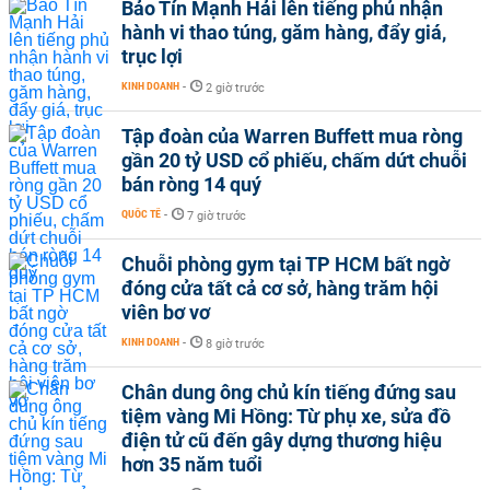
Bảo Tín Mạnh Hải lên tiếng phủ nhận
hành vi thao túng, găm hàng, đẩy giá,
trục lợi
KINH DOANH
-
2 giờ trước
Tập đoàn của Warren Buffett mua ròng
gần 20 tỷ USD cổ phiếu, chấm dứt chuỗi
bán ròng 14 quý
QUỐC TẾ
-
7 giờ trước
Chuỗi phòng gym tại TP HCM bất ngờ
đóng cửa tất cả cơ sở, hàng trăm hội
viên bơ vơ
KINH DOANH
-
8 giờ trước
Chân dung ông chủ kín tiếng đứng sau
tiệm vàng Mi Hồng: Từ phụ xe, sửa đồ
điện tử cũ đến gây dựng thương hiệu
hơn 35 năm tuổi