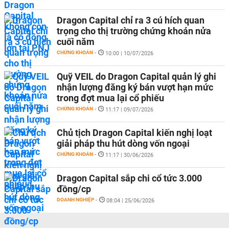
Dragon Capital chỉ ra 3 cú hích quan
trọng cho thị trường chứng khoán nửa
cuối năm
CHỨNG KHOÁN
-
10:00 | 10/07/2026
Quỹ VEIL do Dragon Capital quản lý ghi
nhận lượng đăng ký bán vượt hạn mức
trong đợt mua lại cổ phiếu
CHỨNG KHOÁN
-
11:17 | 09/07/2026
Chủ tịch Dragon Capital kiến nghị loạt
giải pháp thu hút dòng vốn ngoại
CHỨNG KHOÁN
-
11:17 | 30/06/2026
Dragon Capital sắp chi cổ tức 3.000
đồng/cp
DOANH NGHIỆP
-
08:04 | 25/06/2026