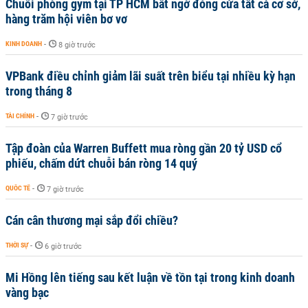
Chuỗi phòng gym tại TP HCM bất ngờ đóng cửa tất cả cơ sở,
hàng trăm hội viên bơ vơ
KINH DOANH
-
8 giờ trước
VPBank điều chỉnh giảm lãi suất trên biểu tại nhiều kỳ hạn
trong tháng 8
TÀI CHÍNH
-
7 giờ trước
Tập đoàn của Warren Buffett mua ròng gần 20 tỷ USD cổ
phiếu, chấm dứt chuỗi bán ròng 14 quý
QUỐC TẾ
-
7 giờ trước
Cán cân thương mại sắp đổi chiều?
THỜI SỰ
-
6 giờ trước
Mi Hồng lên tiếng sau kết luận về tồn tại trong kinh doanh
vàng bạc