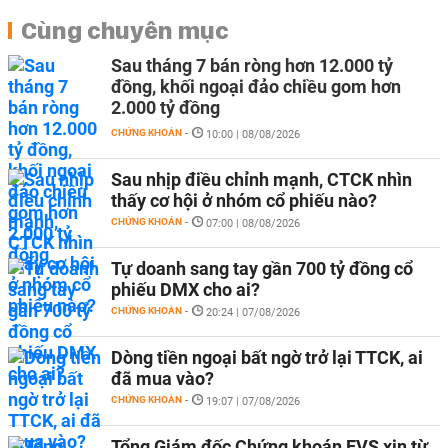
Cùng chuyên mục
Sau tháng 7 bán ròng hơn 12.000 tỷ
đồng, khối ngoại đảo chiều gom hơn
2.000 tỷ đồng
CHỨNG KHOÁN
-
10:00 | 08/08/2026
Sau nhịp điều chỉnh mạnh, CTCK nhìn
thấy cơ hội ở nhóm cổ phiếu nào?
CHỨNG KHOÁN
-
07:00 | 08/08/2026
Tự doanh sang tay gần 700 tỷ đồng cổ
phiếu DMX cho ai?
CHỨNG KHOÁN
-
20:24 | 07/08/2026
Dòng tiền ngoại bất ngờ trở lại TTCK, ai
đã mua vào?
CHỨNG KHOÁN
-
19:07 | 07/08/2026
Tổng Giám đốc Chứng khoán EVS xin từ