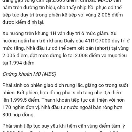
đang gặp vùng cản tại 2.005 điểm. Chỉ báo MACD vẫn
nằm trên đường tín hiệu, cho thấy nhịp hồi phục có thể
tiếp tục duy trì trong phiên kế tiếp với vùng 2.005 điểm
được kiểm định lại.
Xu hướng trên khung 1H vẫn duy trì ở mức giảm. Xu
hướng ngắn hạn trên khung Daily của 41I1G7000 duy trì ở
mức tăng. Nhà đầu tư có thể xem xét bán (short) tại vùng
2.005 điểm, đặt mức dừng lỗ tại 2.008 điểm và mục tiêu
tại 1.994 điểm.
Chứng khoán MB (MBS)
Phái sinh có phiên giao dịch rung lắc, giằng co trong suốt
phiên. Kết phiên, hợp đồng phái sinh tăng nhẹ 0,5 điểm
lên 1.999,5 điểm. Thanh khoản tiếp tục cải thiện với hơn
170 nghìn đơn vị. Nhà đầu tư nước ngoài bán ròng hơn
800 hợp đồng.
Phái sinh tiếp tục suy yếu khi tiệm cận vùng điểm tâm lý