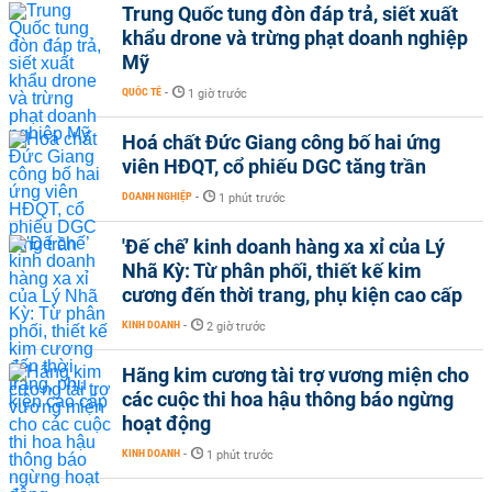
Trung Quốc tung đòn đáp trả, siết xuất
khẩu drone và trừng phạt doanh nghiệp
Mỹ
QUỐC TẾ
-
1 giờ trước
Hoá chất Đức Giang công bố hai ứng
viên HĐQT, cổ phiếu DGC tăng trần
DOANH NGHIỆP
-
1 phút trước
'Đế chế’ kinh doanh hàng xa xỉ của Lý
Nhã Kỳ: Từ phân phối, thiết kế kim
cương đến thời trang, phụ kiện cao cấp
KINH DOANH
-
2 giờ trước
Hãng kim cương tài trợ vương miện cho
các cuộc thi hoa hậu thông báo ngừng
hoạt động
KINH DOANH
-
1 phút trước