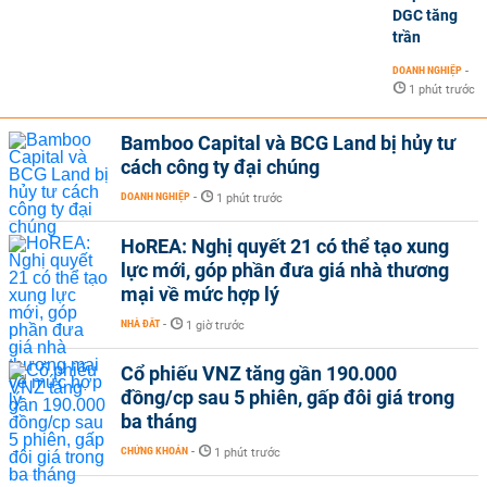
DGC tăng
trần
DOANH NGHIỆP
-
1 phút trước
Bamboo Capital và BCG Land bị hủy tư
cách công ty đại chúng
DOANH NGHIỆP
-
1 phút trước
HoREA: Nghị quyết 21 có thể tạo xung
lực mới, góp phần đưa giá nhà thương
mại về mức hợp lý
NHÀ ĐẤT
-
1 giờ trước
Cổ phiếu VNZ tăng gần 190.000
đồng/cp sau 5 phiên, gấp đôi giá trong
ba tháng
CHỨNG KHOÁN
-
1 phút trước