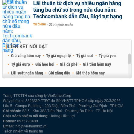
Lãi thuần từ dịch vụ nhiều ngân hàng
tăng ba chữ số trong nửa đầu năm:
Techcombank dẫn đầu, Big4 tụt hạng
TÀI CHÍNH
-
20 phút trước
LIÊN KẾT NỔI BẬT
Giá vàng hôm nay
Tỷ giá ngoại tệ
Tỷ giá usd
Tỷ giá yen
Tỷ giá euro
Giá heo hơi
Giá cà phê
Giá tiêu hôm nay
Lãi suất ngân hàng
Giá xăng dầu
Giá thép hôm nay
Giá sầu riêng
Giá thịt heo
Giá gạo
Giá cao su
Best Retail Brokers
Diễn đàn đầu tư Việt Nam 2026
Trang TTĐTTH của công ty VietNewsCorp
Giấy phép số 3323/GP-TTĐT do Sở VH&TT TP.HCM cấp ngày 20/3/2026
Lầu 5 - Compa Building - 293 Điện Biên Phủ - Phường Gia Định - TP.HCM
Chi nhánh:
Số 5 - Khu 38A Trần Phú - Phường Ba Đình - TP. Hà Nội
Chịu trách nhiệm nội dung:
Hoàng Hữu Lợi
Hotline:
0975798489
Email:
info@vietnambiz.vn
Trách nhiệm về thông tin