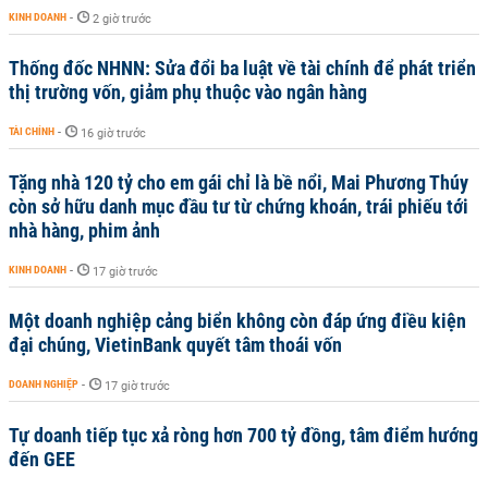
KINH DOANH
-
2 giờ trước
Thống đốc NHNN: Sửa đổi ba luật về tài chính để phát triển
thị trường vốn, giảm phụ thuộc vào ngân hàng
TÀI CHÍNH
-
16 giờ trước
Tặng nhà 120 tỷ cho em gái chỉ là bề nổi, Mai Phương Thúy
còn sở hữu danh mục đầu tư từ chứng khoán, trái phiếu tới
nhà hàng, phim ảnh
KINH DOANH
-
17 giờ trước
Một doanh nghiệp cảng biển không còn đáp ứng điều kiện
đại chúng, VietinBank quyết tâm thoái vốn
DOANH NGHIỆP
-
17 giờ trước
Tự doanh tiếp tục xả ròng hơn 700 tỷ đồng, tâm điểm hướng
đến GEE