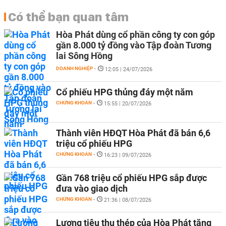
Có thể bạn quan tâm
Hòa Phát dùng cổ phần công ty con góp
gần 8.000 tỷ đồng vào Tập đoàn Tương
lai Sông Hồng
DOANH NGHIỆP
-
12:05 | 24/07/2026
Cổ phiếu HPG thủng đáy một năm
CHỨNG KHOÁN
-
15:55 | 20/07/2026
Thành viên HĐQT Hòa Phát đã bán 6,6
triệu cổ phiếu HPG
CHỨNG KHOÁN
-
16:23 | 09/07/2026
Gần 768 triệu cổ phiếu HPG sắp được
đưa vào giao dịch
CHỨNG KHOÁN
-
21:36 | 08/07/2026
Lượng tiêu thụ thép của Hòa Phát tăng