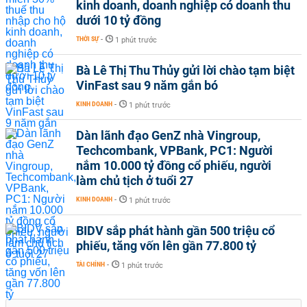
kinh doanh, doanh nghiệp có doanh thu
dưới 10 tỷ đồng
THỜI SỰ
-
1 phút trước
Bà Lê Thị Thu Thủy gửi lời chào tạm biệt
VinFast sau 9 năm gắn bó
KINH DOANH
-
1 phút trước
Dàn lãnh đạo GenZ nhà Vingroup,
Techcombank, VPBank, PC1: Người
nắm 10.000 tỷ đồng cổ phiếu, người
làm chủ tịch ở tuổi 27
KINH DOANH
-
1 phút trước
BIDV sắp phát hành gần 500 triệu cổ
phiếu, tăng vốn lên gần 77.800 tỷ
TÀI CHÍNH
-
1 phút trước