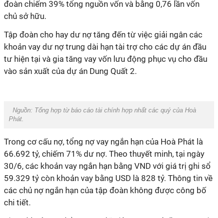
đoàn chiếm 39% tổng nguồn vốn và bằng 0,76 lần vốn
chủ sở hữu.
Tập đoàn cho hay dư nợ tăng đến từ việc giải ngân các
khoản vay dư nợ trung dài hạn tài trợ cho các dự án đầu
tư hiện tại và gia tăng vay vốn lưu động phục vụ cho đầu
vào sản xuất của dự án Dung Quất 2.
Nguồn: Tổng hợp từ báo cáo tài chính hợp nhất các quý của Hoà
Phát.
Trong cơ cấu nợ, tổng nợ vay ngắn hạn của Hoà Phát là
66.692 tỷ, chiếm 71% dư nợ. Theo thuyết minh, tại ngày
30/6, các khoản vay ngắn hạn bằng VND với giá trị ghi sổ
59.329 tỷ còn khoản vay bằng USD là 828 tỷ. Thông tin về
các chủ nợ ngắn hạn của tập đoàn không được công bố
chi tiết.