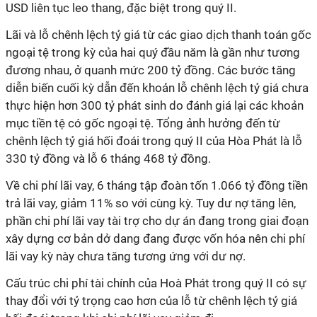
USD liên tục leo thang, đặc biệt trong quý II.
Lãi và lỗ chênh lệch tỷ giá từ các giao dịch thanh toán gốc
ngoại tệ trong kỳ của hai quý đầu năm là gần như tương
đương nhau, ở quanh mức 200 tỷ đồng. Các bước tăng
diễn biến cuối kỳ dẫn đến khoản lỗ chênh lệch tỷ giá chưa
thực hiện hơn 300 tỷ phát sinh do đánh giá lại các khoản
mục tiền tệ có gốc ngoại tệ. Tổng ảnh hưởng đến từ
chênh lệch tỷ giá hối đoái trong quý II của Hòa Phát là lỗ
330 tỷ đồng và lỗ 6 tháng 468 tỷ đồng.
Về chi phí lãi vay, 6 tháng tập đoàn tốn 1.066 tỷ đồng tiền
trả lãi vay, giảm 11% so với cùng kỳ. Tuy dư nợ tăng lên,
phần chi phí lãi vay tài trợ cho dự án đang trong giai đoạn
xây dựng cơ bản dở dang đang được vốn hóa nên chi phí
lãi vay kỳ này chưa tăng tương ứng với dư nợ.
Cấu trúc chi phí tài chính của Hoà Phát trong quý II có sự
thay đổi với tỷ trọng cao hơn của lỗ từ chênh lệch tỷ giá