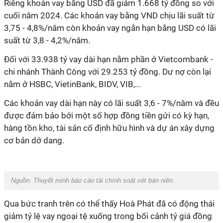
Riêng khoản vay bằng USD đã giảm 1.668 tỷ đồng so với
cuối năm 2024. Các khoản vay bằng VND chịu lãi suất từ
3,75 - 4,8%/năm còn khoản vay ngắn hạn bằng USD có lãi
suất từ 3,8 - 4,2%/năm.
Đối với 33.938 tỷ vay dài hạn nằm phần ở Vietcombank -
chi nhánh Thành Công với 29.253 tỷ đồng. Dư nợ còn lại
nằm ở HSBC, VietinBank, BIDV, VIB,...
Các khoản vay dài hạn này có lãi suất 3,6 - 7%/năm và đều
được đảm bảo bởi một số hợp đồng tiền gửi có kỳ hạn,
hàng tồn kho, tài sản cố định hữu hình và dự án xây dựng
cơ bản dở dang.
Nguồn: Thuyết minh báo cáo tài chính soát xét bán niên.
Qua bức tranh trên có thể thấy Hoà Phát đã có động thái
giảm tỷ lệ vay ngoại tệ xuống trong bối cảnh tỷ giá đồng