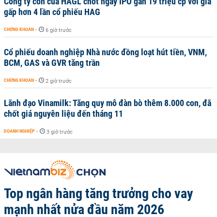
Công ty con của HAGL chốt ngày IPO gần 19 triệu cp với giá
gấp hơn 4 lần cổ phiếu HAG
CHỨNG KHOÁN
-
6 giờ trước
Cổ phiếu doanh nghiệp Nhà nước đồng loạt hút tiền, VNM,
BCM, GAS và GVR tăng trần
CHỨNG KHOÁN
-
2 giờ trước
Lãnh đạo Vinamilk: Tăng quy mô đàn bò thêm 8.000 con, đã
chốt giá nguyên liệu đến tháng 11
DOANH NGHIỆP
-
3 giờ trước
Top ngân hàng tăng trưởng cho vay
mạnh nhất nửa đầu năm 2026