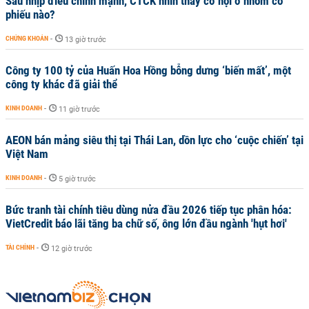
Sau nhịp điều chỉnh mạnh, CTCK nhìn thấy cơ hội ở nhóm cổ
phiếu nào?
CHỨNG KHOÁN
-
13 giờ trước
Công ty 100 tỷ của Huấn Hoa Hồng bỗng dưng ‘biến mất’, một
công ty khác đã giải thể
KINH DOANH
-
11 giờ trước
AEON bán mảng siêu thị tại Thái Lan, dồn lực cho ‘cuộc chiến’ tại
Việt Nam
KINH DOANH
-
5 giờ trước
Bức tranh tài chính tiêu dùng nửa đầu 2026 tiếp tục phân hóa:
VietCredit báo lãi tăng ba chữ số, ông lớn đầu ngành 'hụt hơi'
TÀI CHÍNH
-
12 giờ trước