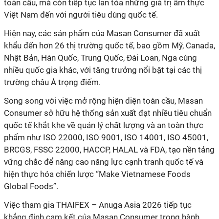
toàn cầu, mà còn tiếp tục lan tỏa những giá trị ẩm thực
Việt Nam đến với người tiêu dùng quốc tế.
Hiện nay, các sản phẩm của Masan Consumer đã xuất
khẩu đến hơn 26 thị trường quốc tế, bao gồm Mỹ, Canada,
Nhật Bản, Hàn Quốc, Trung Quốc, Đài Loan, Nga cùng
nhiều quốc gia khác, với tăng trưởng nổi bật tại các thị
trường châu Á trọng điểm.
Song song với việc mở rộng hiện diện toàn cầu, Masan
Consumer sở hữu hệ thống sản xuất đạt nhiều tiêu chuẩn
quốc tế khắt khe về quản lý chất lượng và an toàn thực
phẩm như ISO 22000, ISO 9001, ISO 14001, ISO 45001,
BRCGS, FSSC 22000, HACCP, HALAL và FDA, tạo nền tảng
vững chắc để nâng cao năng lực cạnh tranh quốc tế và
hiện thực hóa chiến lược “Make Vietnamese Foods
Global Foods”.
Việc tham gia THAIFEX – Anuga Asia 2026 tiếp tục
khẳng định cam kết của Masan Consumer trong hành