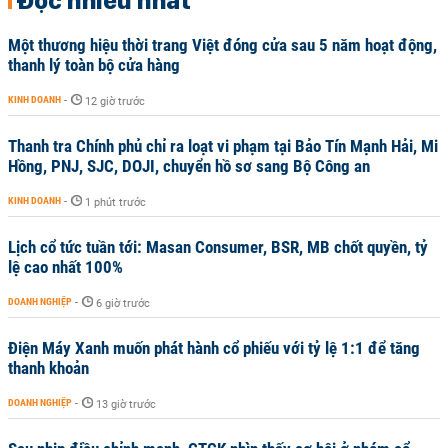
Một thương hiệu thời trang Việt đóng cửa sau 5 năm hoạt động,
thanh lý toàn bộ cửa hàng
KINH DOANH
-
12 giờ trước
Thanh tra Chính phủ chỉ ra loạt vi phạm tại Bảo Tín Mạnh Hải, Mi
Hồng, PNJ, SJC, DOJI, chuyển hồ sơ sang Bộ Công an
KINH DOANH
-
1 phút trước
Lịch cổ tức tuần tới: Masan Consumer, BSR, MB chốt quyền, tỷ
lệ cao nhất 100%
DOANH NGHIỆP
-
6 giờ trước
Điện Máy Xanh muốn phát hành cổ phiếu với tỷ lệ 1:1 để tăng
thanh khoản
DOANH NGHIỆP
-
13 giờ trước