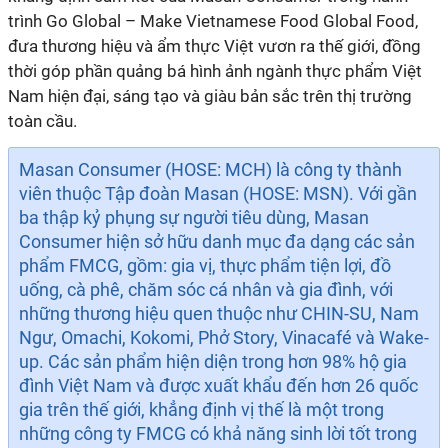
trình Go Global – Make Vietnamese Food Global Food,
đưa thương hiệu và ẩm thực Việt vươn ra thế giới, đồng
thời góp phần quảng bá hình ảnh ngành thực phẩm Việt
Nam hiện đại, sáng tạo và giàu bản sắc trên thị trường
toàn cầu.
Masan Consumer (HOSE: MCH) là công ty thành
viên thuộc Tập đoàn Masan (HOSE: MSN). Với gần
ba thập kỷ phụng sự người tiêu dùng, Masan
Consumer hiện sở hữu danh mục đa dạng các sản
phẩm FMCG, gồm: gia vị, thực phẩm tiện lợi, đồ
uống, cà phê, chăm sóc cá nhân và gia đình, với
những thương hiệu quen thuộc như CHIN-SU, Nam
Ngư, Omachi, Kokomi, Phở Story, Vinacafé và Wake-
up. Các sản phẩm hiện diện trong hơn 98% hộ gia
đình Việt Nam và được xuất khẩu đến hơn 26 quốc
gia trên thế giới, khẳng định vị thế là một trong
những công ty FMCG có khả năng sinh lời tốt trong