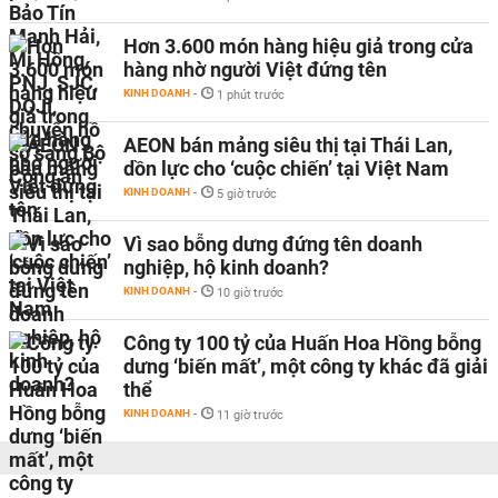
Hơn 3.600 món hàng hiệu giả trong cửa
hàng nhờ người Việt đứng tên
KINH DOANH
-
1 phút trước
AEON bán mảng siêu thị tại Thái Lan,
dồn lực cho ‘cuộc chiến’ tại Việt Nam
KINH DOANH
-
5 giờ trước
Vì sao bỗng dưng đứng tên doanh
nghiệp, hộ kinh doanh?
KINH DOANH
-
10 giờ trước
Công ty 100 tỷ của Huấn Hoa Hồng bỗng
dưng ‘biến mất’, một công ty khác đã giải
thể
KINH DOANH
-
11 giờ trước