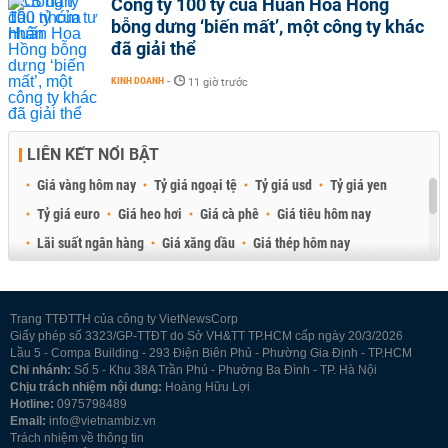
Công ty 100 tỷ của Huấn Hoa Hồng
bỗng dưng ‘biến mất’, một công ty khác
đã giải thể
KINH DOANH
-
11 giờ trước
LIÊN KẾT NỔI BẬT
Giá vàng hôm nay
Tỷ giá ngoại tệ
Tỷ giá usd
Tỷ giá yen
Tỷ giá euro
Giá heo hơi
Giá cà phê
Giá tiêu hôm nay
Lãi suất ngân hàng
Giá xăng dầu
Giá thép hôm nay
Giá sầu riêng
Giá thịt heo
Giá gạo
Giá cao su
Best Retail Brokers
Diễn đàn đầu tư Việt Nam 2026
Trang TTĐTTH của công ty VietNewsCorp
Giấy phép số 3323/GP-TTĐT do Sở VH&TT TP.HCM cấp ngày 20/3/2026
Lầu 5 - Compa Building - 293 Điện Biên Phủ - Phường Gia Định - TP.HCM
Chi nhánh:
Số 5 - Khu 38A Trần Phú - Phường Ba Đình - TP. Hà Nội
Chịu trách nhiệm nội dung:
Hoàng Hữu Lợi
Hotline:
0975798489
Email:
info@vietnambiz.vn
Trách nhiệm về thông tin