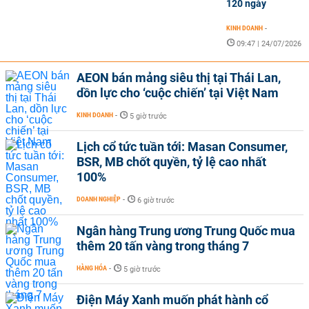
120 ngày
KINH DOANH
-
09:47 | 24/07/2026
AEON bán mảng siêu thị tại Thái Lan,
dồn lực cho ‘cuộc chiến’ tại Việt Nam
KINH DOANH
-
5 giờ trước
Lịch cổ tức tuần tới: Masan Consumer,
BSR, MB chốt quyền, tỷ lệ cao nhất
100%
DOANH NGHIỆP
-
6 giờ trước
Ngân hàng Trung ương Trung Quốc mua
thêm 20 tấn vàng trong tháng 7
HÀNG HÓA
-
5 giờ trước
Điện Máy Xanh muốn phát hành cổ