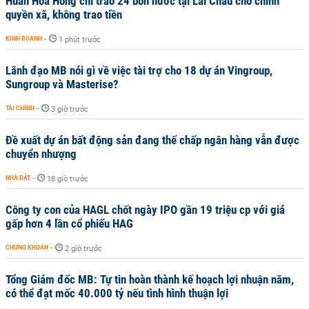
Huấn Hoa Hồng chỉ trao 24 bồn nước tại Lai Châu cho chính
quyền xã, không trao tiền
KINH DOANH
-
1 phút trước
Lãnh đạo MB nói gì về việc tài trợ cho 18 dự án Vingroup,
Sungroup và Masterise?
TÀI CHÍNH
-
3 giờ trước
Đề xuất dự án bất động sản đang thế chấp ngân hàng vẫn được
chuyển nhượng
NHÀ ĐẤT
-
18 giờ trước
Công ty con của HAGL chốt ngày IPO gần 19 triệu cp với giá
gấp hơn 4 lần cổ phiếu HAG
CHỨNG KHOÁN
-
2 giờ trước
Tổng Giám đốc MB: Tự tin hoàn thành kế hoạch lợi nhuận năm,
có thể đạt mốc 40.000 tỷ nếu tình hình thuận lợi