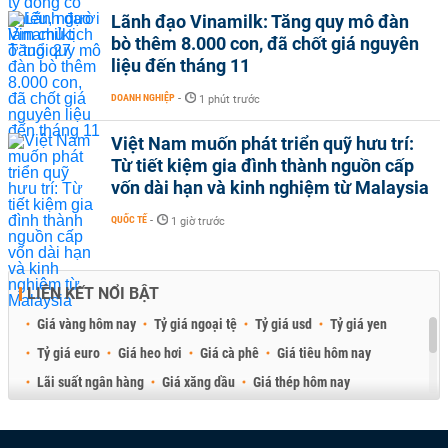
Lãnh đạo Vinamilk: Tăng quy mô đàn
bò thêm 8.000 con, đã chốt giá nguyên
liệu đến tháng 11
DOANH NGHIỆP
-
1 phút trước
Việt Nam muốn phát triển quỹ hưu trí:
Từ tiết kiệm gia đình thành nguồn cấp
vốn dài hạn và kinh nghiệm từ Malaysia
QUỐC TẾ
-
1 giờ trước
LIÊN KẾT NỔI BẬT
Giá vàng hôm nay
Tỷ giá ngoại tệ
Tỷ giá usd
Tỷ giá yen
Tỷ giá euro
Giá heo hơi
Giá cà phê
Giá tiêu hôm nay
Lãi suất ngân hàng
Giá xăng dầu
Giá thép hôm nay
Giá sầu riêng
Giá thịt heo
Giá gạo
Giá cao su
Best Retail Brokers
Diễn đàn đầu tư Việt Nam 2026