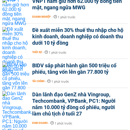
VNPT nắm giữ hơn 62.000 tỷ đồng tiền
mặt, ngang ngửa MWG
DOANH NGHIỆP
-
1 phút trước
Đề xuất miễn 30% thuế thu nhập cho hộ
kinh doanh, doanh nghiệp có doanh thu
dưới 10 tỷ đồng
THỜI SỰ
-
1 phút trước
BIDV sắp phát hành gần 500 triệu cổ
phiếu, tăng vốn lên gần 77.800 tỷ
TÀI CHÍNH
-
1 phút trước
Dàn lãnh đạo GenZ nhà Vingroup,
Techcombank, VPBank, PC1: Người
nắm 10.000 tỷ đồng cổ phiếu, người
làm chủ tịch ở tuổi 27
KINH DOANH
-
1 phút trước