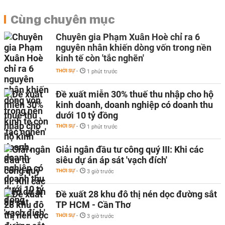
Cùng chuyên mục
Chuyên gia Phạm Xuân Hoè chỉ ra 6
nguyên nhân khiến dòng vốn trong nền
kinh tế còn 'tắc nghẽn'
THỜI SỰ
-
1 phút trước
Đề xuất miễn 30% thuế thu nhập cho hộ
kinh doanh, doanh nghiệp có doanh thu
dưới 10 tỷ đồng
THỜI SỰ
-
1 phút trước
Giải ngân đầu tư công quý III: Khi các
siêu dự án áp sát 'vạch đích'
THỜI SỰ
-
3 giờ trước
Đề xuất 28 khu đô thị nén dọc đường sắt
TP HCM - Cần Thơ
THỜI SỰ
-
3 giờ trước