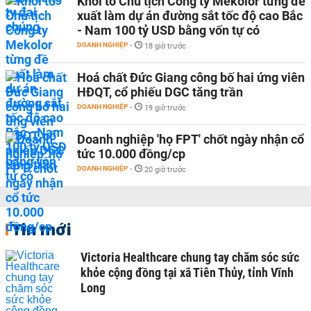
Khởi tố Chủ tịch Công ty Mekolor từng đề
xuất làm dự án đường sắt tốc độ cao Bắc
- Nam 100 tỷ USD bằng vốn tự có
DOANH NGHIỆP
-
18 giờ trước
Hoá chất Đức Giang công bố hai ứng viên
HĐQT, cổ phiếu DGC tăng trần
DOANH NGHIỆP
-
19 giờ trước
Doanh nghiệp 'họ FPT' chốt ngày nhận cổ
tức 10.000 đồng/cp
DOANH NGHIỆP
-
20 giờ trước
Tin mới
Victoria Healthcare chung tay chăm sóc sức
khỏe cộng đồng tại xã Tiên Thủy, tỉnh Vĩnh
Long