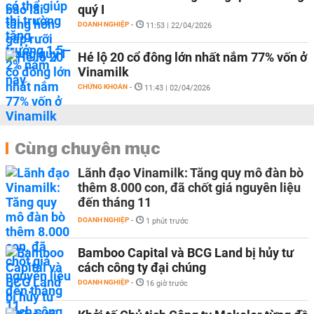
quý I
DOANH NGHIỆP
-
11:53 | 22/04/2026
Hé lộ 20 cổ đông lớn nhất nắm 77% vốn ở
Vinamilk
CHỨNG KHOÁN
-
11:43 | 02/04/2026
Cùng chuyên mục
Lãnh đạo Vinamilk: Tăng quy mô đàn bò
thêm 8.000 con, đã chốt giá nguyên liệu
đến tháng 11
DOANH NGHIỆP
-
1 phút trước
Bamboo Capital và BCG Land bị hủy tư
cách công ty đại chúng
DOANH NGHIỆP
-
16 giờ trước