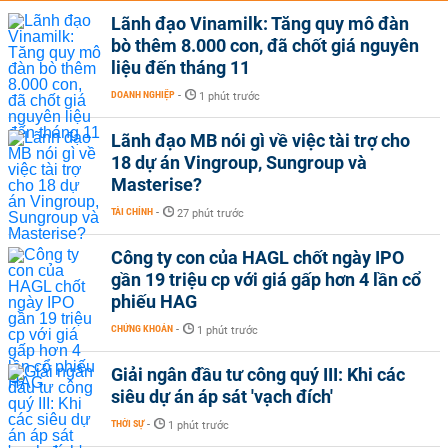
Lãnh đạo Vinamilk: Tăng quy mô đàn
bò thêm 8.000 con, đã chốt giá nguyên
liệu đến tháng 11
DOANH NGHIỆP
-
1 phút trước
Lãnh đạo MB nói gì về việc tài trợ cho
18 dự án Vingroup, Sungroup và
Masterise?
TÀI CHÍNH
-
27 phút trước
Công ty con của HAGL chốt ngày IPO
gần 19 triệu cp với giá gấp hơn 4 lần cổ
phiếu HAG
CHỨNG KHOÁN
-
1 phút trước
Giải ngân đầu tư công quý III: Khi các
siêu dự án áp sát 'vạch đích'
THỜI SỰ
-
1 phút trước