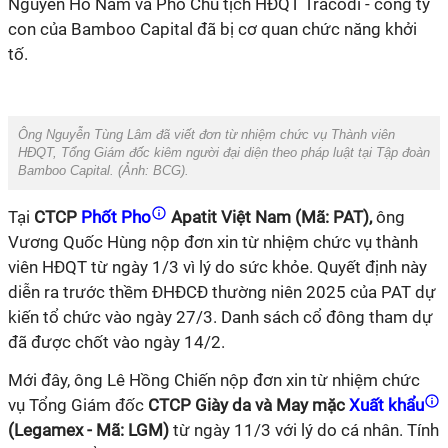
Nguyễn Hồ Nam và Phó Chủ tịch HĐQT Tracodi - công ty
con của Bamboo Capital đã bị cơ quan chức năng khởi
tố.
Ông Nguyễn Tùng Lâm đã viết đơn từ nhiệm chức vụ Thành viên
HĐQT, Tổng Giám đốc kiêm người đại diện theo pháp luật tại Tập đoàn
Bamboo Capital. (Ảnh:
BCG).
Tại
CTCP
Phốt Pho
Apatit Việt Nam (Mã: PAT),
ông
Vương Quốc Hùng nộp đơn xin từ nhiệm chức vụ thành
viên HĐQT từ ngày 1/3 vì lý do sức khỏe. Quyết định này
diễn ra trước thềm ĐHĐCĐ thường niên 2025 của PAT dự
kiến tổ chức vào ngày 27/3. Danh sách cổ đông tham dự
đã được chốt vào ngày 14/2.
Mới đây, ông Lê Hồng Chiến nộp đơn xin từ nhiệm chức
vụ Tổng Giám đốc
CTCP Giày da và May mặc
Xuất khẩu
(Legamex - Mã: LGM)
từ ngày 11/3 với lý do cá nhân. Tính