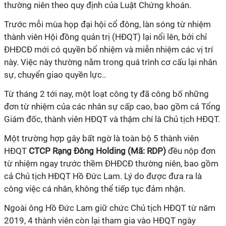
thường niên theo quy định của Luật Chứng khoán.
Trước mỗi mùa họp đại hội cổ đông, làn sóng từ nhiệm
thành viên Hội đồng quản trị (HĐQT) lại nổi lên, bởi chỉ
ĐHĐCĐ mới có quyền bổ nhiệm và miễn nhiệm các vị trí
này. Việc này thường nằm trong
quá trình cơ cấu lại nhân
sự, chuyển giao quyền lực..
Từ tháng 2 tới nay, một loạt công ty đã công bố những
đơn từ nhiệm của các nhân sự cấp cao, bao gồm cả Tổng
Giám đốc, thành viên HĐQT và thậm chí là Chủ tịch HĐQT.
Một trường hợp gây bất ngờ là toàn bộ 5 thành viên
HĐQT
CTCP Rạng Đông Holding (Mã: RDP)
đều nộp đơn
từ nhiệm ngay trước thềm ĐHĐCĐ thường niên, bao gồm
cả Chủ tịch HĐQT Hồ Đức Lam. Lý do được đưa ra là
công việc cá nhân, không thể tiếp tục đảm nhận.
Ngoài ông Hồ Đức Lam giữ chức Chủ tịch HĐQT từ năm
2019, 4 thành viên còn lại tham gia vào HĐQT ngày