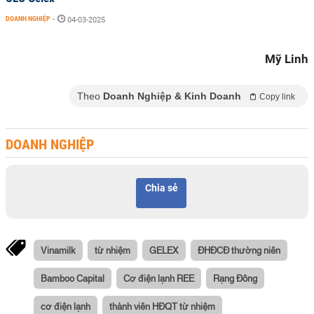
DOANH NGHIỆP
-
04-03-2025
Mỹ Linh
Theo
Doanh Nghiệp & Kinh Doanh
Copy link
DOANH NGHIỆP
Chia sẻ
Vinamilk
từ nhiệm
GELEX
ĐHĐCĐ thường niên
Bamboo Capital
Cơ điện lạnh REE
Rạng Đông
cơ điện lạnh
thành viên HĐQT từ nhiệm