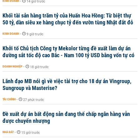
KINH DOANH
-
14 giờ trước
Khối tài sản hàng trăm tỷ của Huấn Hoa Hồng: Từ biệt thự
50 tỷ, dàn siêu xe hàng chục tỷ đến vườn tùng Nhật đắt đỏ
KINH DOANH
-
9 giờ trước
Khởi tố Chủ tịch Công ty Mekolor từng đề xuất làm dự án
đường sắt tốc độ cao Bắc - Nam 100 tỷ USD bằng vốn tự có
DOANH NGHIỆP
-
18 giờ trước
Lãnh đạo MB nói gì về việc tài trợ cho 18 dự án Vingroup,
Sungroup và Masterise?
TÀI CHÍNH
-
27 phút trước
Đề xuất dự án bất động sản đang thế chấp ngân hàng vẫn
được chuyển nhượng
NHÀ ĐẤT
-
15 giờ trước