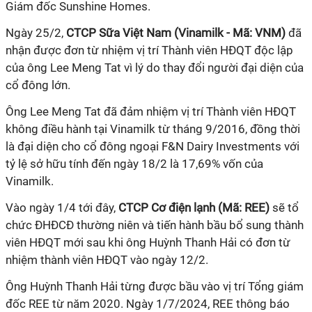
Giám đốc Sunshine Homes.
Ngày 25/2,
CTCP Sữa Việt Nam (Vinamilk - Mã: VNM)
đã
nhận được đơn từ nhiệm vị trí Thành viên HĐQT độc lập
của ông Lee Meng Tat vì lý do thay đổi người đại diện của
cổ đông lớn.
Ông Lee Meng Tat đã đảm nhiệm vị trí Thành viên HĐQT
không điều hành tại Vinamilk từ tháng 9/2016, đồng thời
là đại diện cho cổ đông ngoại F&N Dairy Investments với
tỷ lệ sở hữu tính đến ngày 18/2 là 17,69% vốn của
Vinamilk.
Vào ngày 1/4 tới đây,
CTCP Cơ điện lạnh (Mã: REE)
sẽ tổ
chức ĐHĐCĐ thường niên và tiến hành bầu bổ sung thành
viên HĐQT mới sau khi ông Huỳnh Thanh Hải có đơn từ
nhiệm thành viên HĐQT vào ngày 12/2.
Ông Huỳnh Thanh Hải từng được bầu vào vị trí Tổng giám
đốc REE từ năm 2020. Ngày 1/7/2024, REE thông báo