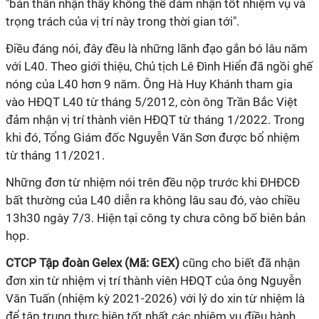
"bản thân nhận thấy không thể đảm nhận tốt nhiệm vụ và
trọng trách của vị trí này trong thời gian tới".
Điều đáng nói, đây đều là những lãnh đạo gắn bó lâu năm
với L40. Theo giới thiệu, Chủ tịch Lê Đình Hiển đã ngồi ghế
nóng của L40 hơn 9 năm. Ông Hà Huy Khánh tham gia
vào HĐQT L40 từ tháng 5/2012, còn ông Trần Bắc Việt
đảm nhận vị trí thành viên HĐQT từ tháng 1/2022. Trong
khi đó, Tổng Giám đốc Nguyễn Văn Sơn được bổ nhiệm
từ tháng 11/2021.
Những đơn từ nhiệm nói trên đều nộp trước khi ĐHĐCĐ
bất thường của L40 diễn ra không lâu sau đó, vào chiều
13h30 ngày 7/3. Hiện tại công ty chưa công bố biên bản
họp.
CTCP Tập đoàn Gelex (Mã: GEX)
cũng cho biết đã nhận
đơn xin từ nhiệm vị trí thành viên HĐQT của ông Nguyễn
Văn Tuấn (nhiệm kỳ 2021-2026) với lý do xin từ nhiệm là
để tập trung thực hiện tốt nhất các nhiệm vụ điều hành