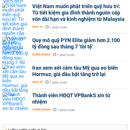
Việt Nam muốn phát triển quỹ hưu trí:
Từ tiết kiệm gia đình thành nguồn cấp
vốn dài hạn và kinh nghiệm từ Malaysia
QUỐC TẾ
-
1 phút trước
Quy mô quỹ PYN Elite giảm hơn 2.100
tỷ đồng sau tháng 7 ‘tồi tệ’
CHỨNG KHOÁN
-
1 phút trước
Iran xem xét cấm tàu Mỹ qua eo biển
Hormuz, giá dầu bật tăng trở lại
QUỐC TẾ
-
1 phút trước
Thành viên HĐQT VPBankS xin từ
nhiệm
CHỨNG KHOÁN
-
1 phút trước