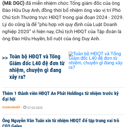
(Mã: DGC)
đã miễn nhiệm chức Tổng giám đốc của ông
Đào Hữu Duy Anh, đồng thời bổ nhiệm ông vào vị trí Phó
Chủ tịch Thường trực HĐQT trong giai đoạn 2024 - 2029.
Lý do cũng là để “phù hợp với quy định của Luật Doanh
nghiệp 2020” vì hiện nay, Chủ tịch HĐQT của Tập đoàn là
ông Đào Hữu Huyền, bố ruột của ông Duy Anh.
Toàn bộ HĐQT và Tổng
Giám đốc L40 đệ đơn từ
nhiệm, chuyện gì đang
xảy ra?
Thêm 1 thành viên HĐQT An Phát Holdings từ nhiệm trước kỳ
đại hội
DOANH NGHIỆP
-
07-03-2025
Ông Nguyễn Văn Tuấn xin từ nhiệm HĐQT để tập trung vai trò
CEO Gelex