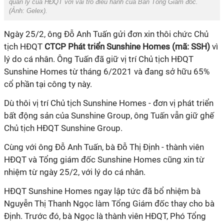
quản lý của HĐQT với vai trò điều hành của Ban Tổng Giám đốc.
(Ảnh:
Gelex).
Ngày 25/2, ông Đỗ Anh Tuấn gửi đơn xin thôi chức Chủ
tịch HĐQT
CTCP Phát triển Sunshine Homes (mã: SSH)
vì
lý do cá nhân. Ông Tuấn đã giữ vị trí Chủ tịch HĐQT
Sunshine Homes từ tháng 6/2021 và đang sở hữu 65%
cổ phần tại công ty này.
Dù thôi vị trí Chủ tịch Sunshine Homes - đơn vị phát triển
bất động sản của Sunshine Group, ông Tuấn vẫn giữ ghế
Chủ tịch HĐQT Sunshine Group.
Cùng với ông Đỗ Anh Tuấn, bà Đỗ Thị Định - thành viên
HĐQT và Tổng giám đốc Sunshine Homes cũng xin từ
nhiệm từ ngày 25/2, với lý do cá nhân.
HĐQT Sunshine Homes ngay lập tức đã bổ nhiệm bà
Nguyễn Thị Thanh Ngọc làm Tổng Giám đốc thay cho bà
Định. Trước đó, bà Ngọc là thành viên HĐQT, Phó Tổng