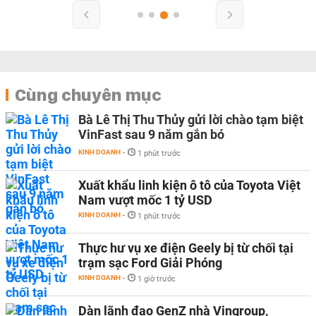
Cùng chuyên mục
Bà Lê Thị Thu Thủy gửi lời chào tạm biệt
VinFast sau 9 năm gắn bó
KINH DOANH
-
1 phút trước
Xuất khẩu linh kiện ô tô của Toyota Việt
Nam vượt mốc 1 tỷ USD
KINH DOANH
-
1 phút trước
Thực hư vụ xe điện Geely bị từ chối tại
trạm sạc Ford Giải Phóng
KINH DOANH
-
1 giờ trước
Dàn lãnh đạo GenZ nhà Vingroup,