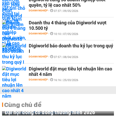
quyền, tỷ lệ cao nhất 50%
DOANH NGHIỆP
-
07:37 | 09/05/2026
Doanh thu 4 tháng của Digiworld vượt
10.500 tỷ
DOANH NGHIỆP
-
10:10 | 07/05/2026
Digiworld báo doanh thu kỷ lục trong quý
I
DOANH NGHIỆP
-
07:57 | 08/04/2026
Digiworld đặt mục tiêu lợi nhuận lên cao
nhất 4 năm
DOANH NGHIỆP
-
16:16 | 25/03/2026
Cùng chủ đề
Đại hội đồng cổ đông thường niên 2026