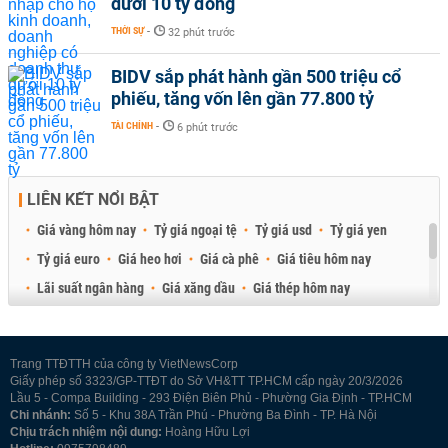
dưới 10 tỷ đồng
THỜI SỰ
-
32 phút trước
BIDV sắp phát hành gần 500 triệu cổ
phiếu, tăng vốn lên gần 77.800 tỷ
TÀI CHÍNH
-
6 phút trước
LIÊN KẾT NỔI BẬT
Giá vàng hôm nay
Tỷ giá ngoại tệ
Tỷ giá usd
Tỷ giá yen
Tỷ giá euro
Giá heo hơi
Giá cà phê
Giá tiêu hôm nay
Lãi suất ngân hàng
Giá xăng dầu
Giá thép hôm nay
Giá sầu riêng
Giá thịt heo
Giá gạo
Giá cao su
Best Retail Brokers
Diễn đàn đầu tư Việt Nam 2026
Trang TTĐTTH của công ty VietNewsCorp
Giấy phép số 3323/GP-TTĐT do Sở VH&TT TP.HCM cấp ngày 20/3/2026
Lầu 5 - Compa Building - 293 Điện Biên Phủ - Phường Gia Định - TP.HCM
Chi nhánh:
Số 5 - Khu 38A Trần Phú - Phường Ba Đình - TP. Hà Nội
Chịu trách nhiệm nội dung:
Hoàng Hữu Lợi