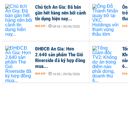
Chủ tịch An Gia: Đã bán
Ông
gần hết hàng nên bối cảnh
trở 
tín dụng hiện nay...
tha
NHÀ ĐẤT
-
DOANH
08:42 | 30/06/2026
ĐHĐCĐ An Gia: Hơn
Tổn
2.640 sản phẩm The Gió
Khô
Riverside đã ký hợp đồng
nào
mua...
6...
NHÀ ĐẤT
-
DOANH
16:00 | 29/06/2026