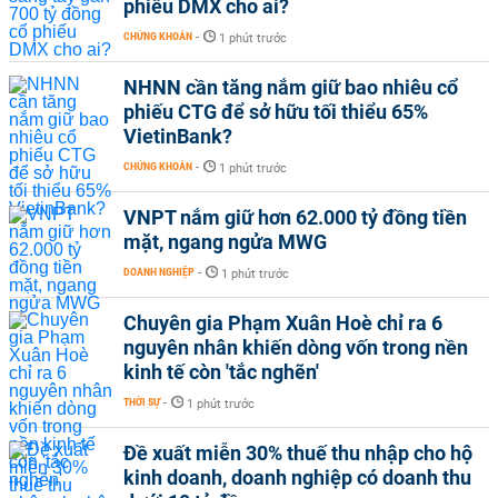
phiếu DMX cho ai?
CHỨNG KHOÁN
-
1 phút trước
NHNN cần tăng nắm giữ bao nhiêu cổ
phiếu CTG để sở hữu tối thiểu 65%
VietinBank?
CHỨNG KHOÁN
-
1 phút trước
VNPT nắm giữ hơn 62.000 tỷ đồng tiền
mặt, ngang ngửa MWG
DOANH NGHIỆP
-
1 phút trước
Chuyên gia Phạm Xuân Hoè chỉ ra 6
nguyên nhân khiến dòng vốn trong nền
kinh tế còn 'tắc nghẽn'
THỜI SỰ
-
1 phút trước
Đề xuất miễn 30% thuế thu nhập cho hộ
kinh doanh, doanh nghiệp có doanh thu