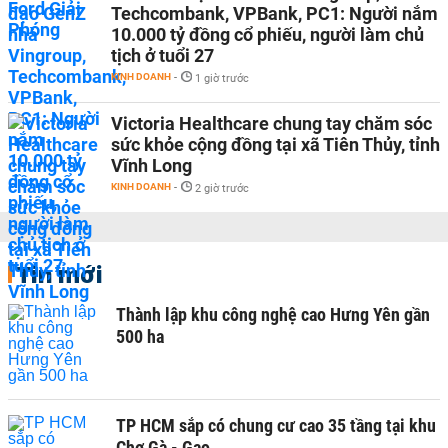
Techcombank, VPBank, PC1: Người nắm
10.000 tỷ đồng cổ phiếu, người làm chủ
tịch ở tuổi 27
KINH DOANH
-
1 giờ trước
Victoria Healthcare chung tay chăm sóc
sức khỏe cộng đồng tại xã Tiên Thủy, tỉnh
Vĩnh Long
KINH DOANH
-
2 giờ trước
Tin mới
Thành lập khu công nghệ cao Hưng Yên gần
500 ha
TP HCM sắp có chung cư cao 35 tầng tại khu
Chợ Gà - Gạo