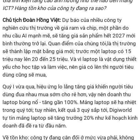
Giá linh kiện tăng cao ảnh hưởng như thế nào đến mảng
ICT? Hàng tồn kho của công ty đang ra sao?
Chủ tịch Đoàn Hồng Việt:
Dự báo của nhiều công ty
nghiên cứu thị trường về giá ram và chip, một phần do
nhu cầu AI mạnh mẽ, sẽ tăng giá sản phẩm hết 2027 mới
bình thường trở lại. Quan điểm của chúng tôi,là thị trường
sẽ thành lập mặt bằng giá mới; trước một laptop có 15
triệu nay lên 20 đến 25 triệu. Và vì laptop là vật dụng thiết
yếu cho học tập và làm việc, nên giá có lên thì người tiêu
dùng cũng sẽ mua,
Quý I vừa qua, hiệu ứng lo lắng tăng giá khiến người tiêu
dùng đua nhau mua sớm cho rẻ hơn, vậy nên doanh thu
laptop bùng nổ - tăng gần 100%. Mảng laptop sẽ hạ nhiệt
trong quý tới; tuy nhiên, kết quả 3 quý sắp tới, Digiworld
tự tin mảng laptop sẽ tăng trưởng 20% như kế hoạch kinh
doanh đã đề ra từ đầu năm.
Về tồn kho: công ty đang cân đối ở mức vừa phải, không