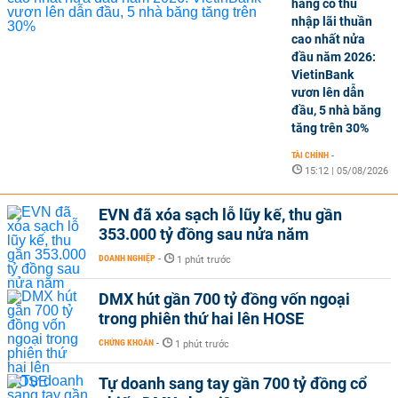
hàng có thu
nhập lãi thuần
cao nhất nửa
đầu năm 2026:
VietinBank
vươn lên dẫn
đầu, 5 nhà băng
tăng trên 30%
TÀI CHÍNH
-
15:12 | 05/08/2026
EVN đã xóa sạch lỗ lũy kế, thu gần
353.000 tỷ đồng sau nửa năm
DOANH NGHIỆP
-
1 phút trước
DMX hút gần 700 tỷ đồng vốn ngoại
trong phiên thứ hai lên HOSE
CHỨNG KHOÁN
-
1 phút trước
Tự doanh sang tay gần 700 tỷ đồng cổ