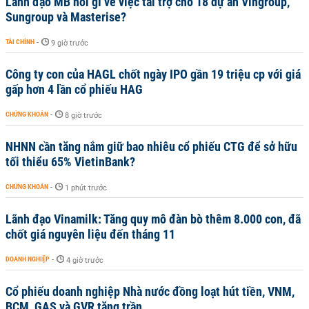
Lãnh đạo MB nói gì về việc tài trợ cho 18 dự án Vingroup,
Sungroup và Masterise?
TÀI CHÍNH
-
9 giờ trước
Công ty con của HAGL chốt ngày IPO gần 19 triệu cp với giá
gấp hơn 4 lần cổ phiếu HAG
CHỨNG KHOÁN
-
8 giờ trước
NHNN cần tăng nắm giữ bao nhiêu cổ phiếu CTG để sở hữu
tối thiểu 65% VietinBank?
CHỨNG KHOÁN
-
1 phút trước
Lãnh đạo Vinamilk: Tăng quy mô đàn bò thêm 8.000 con, đã
chốt giá nguyên liệu đến tháng 11
DOANH NGHIỆP
-
4 giờ trước
Cổ phiếu doanh nghiệp Nhà nước đồng loạt hút tiền, VNM,
BCM, GAS và GVR tăng trần