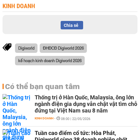
KINH DOANH
Chia sẻ
Digiworld
ĐHĐCĐ Digiworld 2026
kế hoạch kinh doanh Digiworld 2026
Có thể bạn quan tâm
Thống trị ở Hàn Quốc, Malaysia, ông lớn
ngành điện gia dụng vẫn chật vật tìm chỗ
đứng tại Việt Nam sau 8 năm
KINH DOANH
-
08:00 | 22/05/2026
Tuần cao điểm cổ tức: Hòa Phát,
Digiworld cùng 38 doanh nghiệp chốt