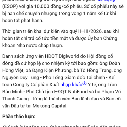
(ESOP) với giá 10.000 đồng/cổ phiếu. Số cổ phiếu này sẽ
bị hạn chế chuyển nhượng trong vòng 1 năm kể từ khi
hoàn tất phát hành.
Thời gian triển khai dự kiến vào quý II–III/2026, sau khi
hoàn tất chi trả cổ tức tiền mặt và được Ủy ban Chứng
khoán Nhà nước chấp thuận.
Danh sách ứng viên HĐQT Digiworld do Hội đồng cổ
đông đề cử hợp lệ cho nhiệm kỳ tới bao gồm: ông Đoàn
Hồng Việt, bà Đặng Kiện Phương, bà Tô Hồng Trang, ông
Nguyễn Duy Tùng - Phó Tổng Giám đốc Tài chính - Kế
toán Công ty Cổ phần Xuất
nhập khẩu
Y tế, ông Trần
Bảo Minh - Phó Chủ tịch HĐQT NutiFood và bà Phạm Vũ
Thanh Giang - từng là thành viên Ban lãnh đạo và Ban cố
vấn Đầu tư tại Mekong Capital.
Phần thảo luận: