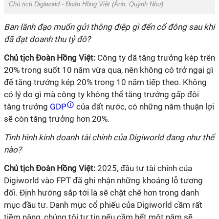
Chủ tịch Digiworld - Đoàn Hồng Việt (Ảnh:
Quỳnh Như
)
Ban lãnh đạo muốn gửi thông điệp gì đến cổ đông sau khi
đã đạt doanh thu tỷ đô?
Chủ tịch Đoàn Hồng Việt:
Công ty đã tăng trưởng kép trên
20% trong suốt 10 năm vừa qua, nên không có trở ngại gì
để tăng trưởng kép 20% trong 10 năm tiếp theo. Không
có lý do gì mà công ty không thể tăng trưởng gấp đôi
tăng trưởng
GDP
của đất nước, có những năm thuận lợi
sẽ còn tăng trưởng hơn 20%.
Tình hình kinh doanh tài chính của Digiworld đang như thế
nào?
Chủ tịch Đoàn Hồng Việt:
2025, đầu tư tài chính của
Digiworld vào FPT đã ghi nhận những khoảng lỗ tương
đối. Định hướng sắp tới là sẽ chặt chẽ hơn trong danh
mục đầu tư. Danh mục cổ phiếu của Digiworld cầm rất
tiềm năng, chúng tôi tự tin nếu cầm hết một năm sẽ