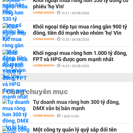
Khối ngoại mua ròng hơn 530 tỷ đồng cổ
phiếu 'họ Vin'
CHỨNG KHOÁN
-
16:21 | 05/08/2026
Khối ngoại tiếp tục mua ròng gần 900 tỷ
đồng, tiền đổ mạnh vào nhóm 'họ' Vin
CHỨNG KHOÁN
-
15:33 | 04/08/2026
Khối ngoại mua ròng hơn 1.000 tỷ đồng,
FPT và HPG được gom mạnh nhất
CHỨNG KHOÁN
-
16:53 | 03/08/2026
Cùng chuyên mục
Tự doanh mua ròng hơn 300 tỷ đồng,
DMX vẫn bị bán mạnh
CHỨNG KHOÁN
-
1 phút trước
Một công ty quản lý quỹ sắp đổi tên