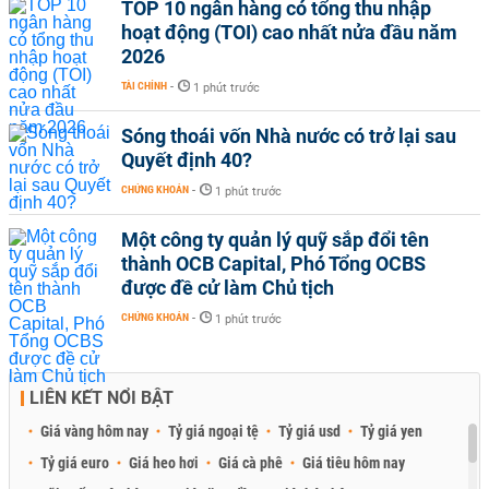
TOP 10 ngân hàng có tổng thu nhập
hoạt động (TOI) cao nhất nửa đầu năm
2026
TÀI CHÍNH
-
1 phút trước
Sóng thoái vốn Nhà nước có trở lại sau
Quyết định 40?
CHỨNG KHOÁN
-
1 phút trước
Một công ty quản lý quỹ sắp đổi tên
thành OCB Capital, Phó Tổng OCBS
được đề cử làm Chủ tịch
CHỨNG KHOÁN
-
1 phút trước
LIÊN KẾT NỔI BẬT
Giá vàng hôm nay
Tỷ giá ngoại tệ
Tỷ giá usd
Tỷ giá yen
Tỷ giá euro
Giá heo hơi
Giá cà phê
Giá tiêu hôm nay