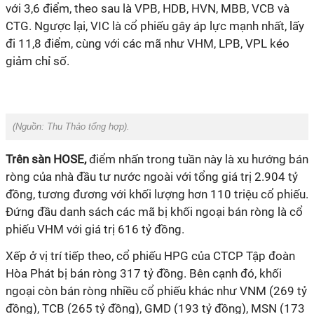
với 3,6 điểm, theo sau là VPB, HDB, HVN, MBB, VCB và
CTG. Ngược lại, VIC là cổ phiếu gây áp lực mạnh nhất, lấy
đi 11,8 điểm, cùng với các mã như VHM, LPB, VPL kéo
giảm chỉ số.
(Nguồn:
Thu Thảo tổng hợp).
Trên sàn HOSE,
điểm nhấn trong tuần này là xu hướng bán
ròng của nhà đầu tư nước ngoài với tổng giá trị 2.904 tỷ
đồng, tương đương với khối lượng hơn 110 triệu cổ phiếu.
Đứng đầu danh sách các mã bị khối ngoại bán ròng là cổ
phiếu VHM với giá trị 616 tỷ đồng.
Xếp ở vị trí tiếp theo, cổ phiếu HPG của CTCP Tập đoàn
Hòa Phát bị bán ròng 317 tỷ đồng. Bên cạnh đó, khối
ngoại còn bán ròng nhiều cổ phiếu khác như VNM (269 tỷ
đồng), TCB (265 tỷ đồng), GMD (193 tỷ đồng), MSN (173