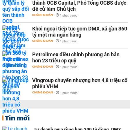
thành OCB Capital, Phó Tổng OCBS được
đề cử làm Chủ tịch
CHỨNG KHOÁN
-
1 phút trước
Khối ngoại tiếp tục gom DMX, xả gần 360
tỷ một mã ngân hàng
CHỨNG KHOÁN
-
1 phút trước
Petrolimex điều chỉnh phương án bán
hơn 23 triệu cp quỹ
CHỨNG KHOÁN
-
1 phút trước
Vingroup chuyển nhượng hơn 4,8 triệu cổ
phiếu VHM
CHỨNG KHOÁN
-
1 phút trước
Tin mới
Tự doanh mua ròng hơn 300 tỷ đồng, DMX