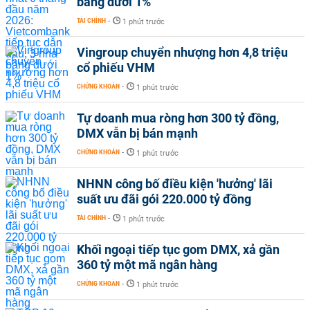
băng dưới 1%
TÀI CHÍNH
-
1 phút trước
Vingroup chuyển nhượng hơn 4,8 triệu
cổ phiếu VHM
CHỨNG KHOÁN
-
1 phút trước
Tự doanh mua ròng hơn 300 tỷ đồng,
DMX vẫn bị bán mạnh
CHỨNG KHOÁN
-
1 phút trước
NHNN công bố điều kiện 'hưởng' lãi
suất ưu đãi gói 220.000 tỷ đồng
TÀI CHÍNH
-
1 phút trước
Khối ngoại tiếp tục gom DMX, xả gần
360 tỷ một mã ngân hàng
CHỨNG KHOÁN
-
1 phút trước