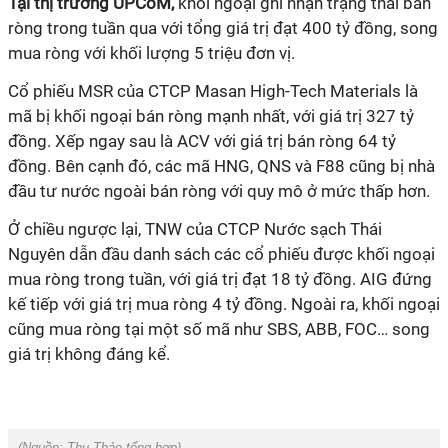
Tại thị trường UPCoM,
khối ngoại ghi nhận trạng thái bán
ròng trong tuần qua với tổng giá trị đạt 400 tỷ đồng, song
mua ròng với khối lượng 5 triệu đơn vị.
Cổ phiếu MSR của CTCP Masan High-Tech Materials là
mã bị khối ngoại bán ròng mạnh nhất, với giá trị 327 tỷ
đồng. Xếp ngay sau là ACV với giá trị bán ròng 64 tỷ
đồng. Bên cạnh đó, các mã HNG, QNS và F88 cũng bị nhà
đầu tư nước ngoài bán ròng với quy mô ở mức thấp hơn.
Ở chiều ngược lại, TNW của CTCP Nước sạch Thái
Nguyên dẫn đầu danh sách các cổ phiếu được khối ngoại
mua ròng trong tuần, với giá trị đạt 18 tỷ đồng. AIG đứng
kế tiếp với giá trị mua ròng 4 tỷ đồng. Ngoài ra, khối ngoại
cũng mua ròng tại một số mã như SBS, ABB, FOC… song
giá trị không đáng kể.
(Nguồn:
Thu Thảo tổng hợp).