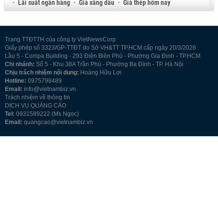
Lãi suất ngân hàng
Giá xăng dầu
Giá thép hôm nay
Giá sầu riêng
Giá thịt heo
Giá gạo
Giá cao su
Best Retail Brokers
Diễn đàn đầu tư Việt Nam 2026
Trang TTĐTTH của công ty VietNewsCorp
Giấy phép số 3323/GP-TTĐT do Sở VH&TT TP.HCM cấp ngày 20/3/2026
Lầu 5 - Compa Building - 293 Điện Biên Phủ - Phường Gia Định - TP.HCM
Chi nhánh:
Số 5 - Khu 38A Trần Phú - Phường Ba Đình - TP. Hà Nội
Chịu trách nhiệm nội dung:
Hoàng Hữu Lợi
Hotline:
0975798489
Email:
info@vietnambiz.vn
Trách nhiệm về thông tin
DỊCH VỤ QUẢNG CÁO
Tel:
0931589222 (Ms Ngọc)
Email:
quangcao@vietnambiz.vn