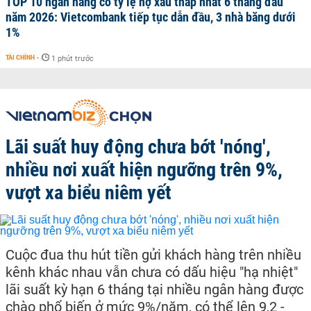
TOP 10 ngân hàng có tỷ lệ nợ xấu thấp nhất 6 tháng đầu
năm 2026: Vietcombank tiếp tục dẫn đầu, 3 nhà băng dưới
1%
TÀI CHÍNH
-
1 phút trước
Lãi suất huy động chưa bớt 'nóng',
nhiều nơi xuất hiện ngưỡng trên 9%,
vượt xa biểu niêm yết
Cuộc đua thu hút tiền gửi khách hàng trên nhiều
kênh khác nhau vẫn chưa có dấu hiệu "hạ nhiệt"
lãi suất kỳ hạn 6 tháng tại nhiều ngân hàng được
chào phổ biến ở mức 9%/năm, có thể lên 9,2 -