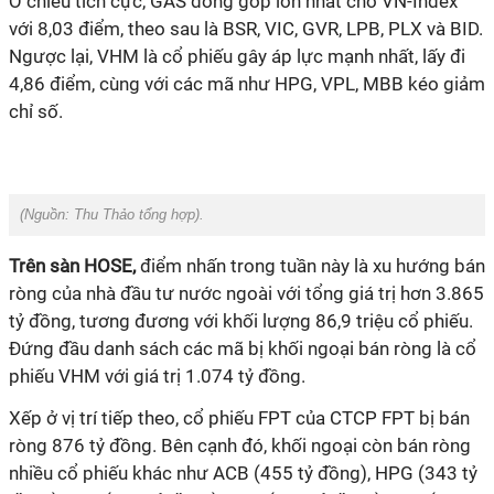
Ở chiều tích cực, GAS đóng góp lớn nhất cho VN-Index
với 8,03 điểm, theo sau là BSR, VIC, GVR, LPB, PLX và BID.
Ngược lại, VHM là cổ phiếu gây áp lực mạnh nhất, lấy đi
4,86 điểm, cùng với các mã như HPG, VPL, MBB kéo giảm
chỉ số.
(Nguồn:
Thu Thảo tổng hợp).
Trên sàn HOSE,
điểm nhấn trong tuần này là xu hướng bán
ròng của nhà đầu tư nước ngoài với tổng giá trị hơn 3.865
tỷ đồng, tương đương với khối lượng 86,9 triệu cổ phiếu.
Đứng đầu danh sách các mã bị khối ngoại bán ròng là cổ
phiếu VHM với giá trị 1.074 tỷ đồng.
Xếp ở vị trí tiếp theo, cổ phiếu FPT của CTCP FPT bị bán
ròng 876 tỷ đồng. Bên cạnh đó, khối ngoại còn bán ròng
nhiều cổ phiếu khác như ACB (455 tỷ đồng), HPG (343 tỷ