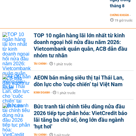
tháng 8
CHỨNG KHOÁN
-
19 giờ trước
TOP 10 ngân hàng lãi lớn nhất từ kinh
doanh ngoại hối nửa đầu năm 2026:
Vietcombank quán quân, ACB dẫn đầu
nhóm tư nhân
TÀI CHÍNH
-
1 phút trước
AEON bán mảng siêu thị tại Thái Lan,
dồn lực cho ‘cuộc chiến’ tại Việt Nam
KINH DOANH
-
1 phút trước
Bức tranh tài chính tiêu dùng nửa đầu
2026 tiếp tục phân hóa: VietCredit báo
lãi tăng ba chữ số, ông lớn đầu ngành
'hụt hơi'
TÀI CHÍNH
-
3 giờ trước