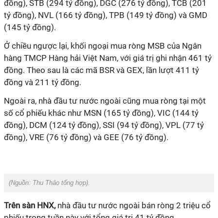
đồng), STB (294 tỷ đồng), DGC (276 tỷ đồng), TCB (201
tỷ đồng), NVL (166 tỷ đồng), TPB (149 tỷ đồng) và GMD
(145 tỷ đồng).
Ở chiều ngược lại, khối ngoại mua ròng MSB của Ngân
hàng TMCP Hàng hải Việt Nam, với giá trị ghi nhận 461 tỷ
đồng. Theo sau là các mã BSR và GEX, lần lượt 411 tỷ
đồng và 211 tỷ đồng.
Ngoài ra, nhà đầu tư nước ngoài cũng mua ròng tại một
số cổ phiếu khác như MSN (165 tỷ đồng), VIC (144 tỷ
đồng), DCM (124 tỷ đồng), SSI (94 tỷ đồng), VPL (77 tỷ
đồng), VRE (76 tỷ đồng) và GEE (76 tỷ đồng).
(Nguồn:
Thu Thảo tổng hợp).
Trên sàn HNX,
nhà đầu tư nước ngoài bán ròng 2 triệu cổ
phiếu trong tuần này với tổng giá trị 41 tỷ đồng.