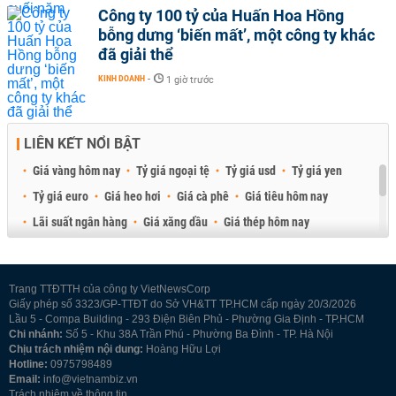
Công ty 100 tỷ của Huấn Hoa Hồng
bỗng dưng ‘biến mất’, một công ty khác
đã giải thể
KINH DOANH
-
1 giờ trước
LIÊN KẾT NỔI BẬT
Giá vàng hôm nay
Tỷ giá ngoại tệ
Tỷ giá usd
Tỷ giá yen
Tỷ giá euro
Giá heo hơi
Giá cà phê
Giá tiêu hôm nay
Lãi suất ngân hàng
Giá xăng dầu
Giá thép hôm nay
Giá sầu riêng
Giá thịt heo
Giá gạo
Giá cao su
Best Retail Brokers
Diễn đàn đầu tư Việt Nam 2026
Trang TTĐTTH của công ty VietNewsCorp
Giấy phép số 3323/GP-TTĐT do Sở VH&TT TP.HCM cấp ngày 20/3/2026
Lầu 5 - Compa Building - 293 Điện Biên Phủ - Phường Gia Định - TP.HCM
Chi nhánh:
Số 5 - Khu 38A Trần Phú - Phường Ba Đình - TP. Hà Nội
Chịu trách nhiệm nội dung:
Hoàng Hữu Lợi
Hotline:
0975798489
Email:
info@vietnambiz.vn
Trách nhiệm về thông tin