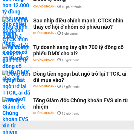
CHỨNG KHOÁN
-
40 phút trước
Sau nhịp điều chỉnh mạnh, CTCK nhìn
thấy cơ hội ở nhóm cổ phiếu nào?
CHỨNG KHOÁN
-
3 giờ trước
Tự doanh sang tay gần 700 tỷ đồng cổ
phiếu DMX cho ai?
CHỨNG KHOÁN
-
15 giờ trước
Dòng tiền ngoại bất ngờ trở lại TTCK, ai
đã mua vào?
CHỨNG KHOÁN
-
15 giờ trước
Tổng Giám đốc Chứng khoán EVS xin từ
nhiệm
CHỨNG KHOÁN
-
15 giờ trước