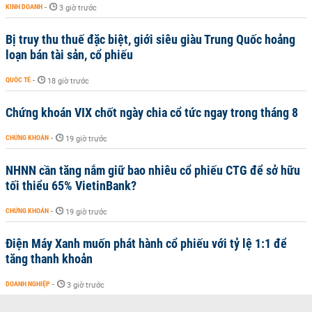
KINH DOANH
-
3 giờ trước
Bị truy thu thuế đặc biệt, giới siêu giàu Trung Quốc hoảng
loạn bán tài sản, cổ phiếu
QUỐC TẾ
-
18 giờ trước
Chứng khoán VIX chốt ngày chia cổ tức ngay trong tháng 8
CHỨNG KHOÁN
-
19 giờ trước
NHNN cần tăng nắm giữ bao nhiêu cổ phiếu CTG để sở hữu
tối thiểu 65% VietinBank?
CHỨNG KHOÁN
-
19 giờ trước
Điện Máy Xanh muốn phát hành cổ phiếu với tỷ lệ 1:1 để
tăng thanh khoản
DOANH NGHIỆP
-
3 giờ trước