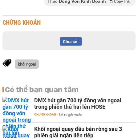
Theo
Dòng Vốn Kinh Doanh
Copy link
CHỨNG KHOÁN
Chia sẻ
khối ngoại
Có thể bạn quan tâm
DMX hút gần 700 tỷ đồng vốn ngoại
trong phiên thứ hai lên HOSE
CHỨNG KHOÁN
-
19 giờ trước
Khối ngoại quay đầu bán ròng sau 3
phiên giải ngân liên tiếp