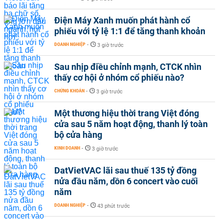
Điện Máy Xanh muốn phát hành cổ
phiếu với tỷ lệ 1:1 để tăng thanh khoản
DOANH NGHIỆP
-
3 giờ trước
Sau nhịp điều chỉnh mạnh, CTCK nhìn
thấy cơ hội ở nhóm cổ phiếu nào?
CHỨNG KHOÁN
-
3 giờ trước
Một thương hiệu thời trang Việt đóng
cửa sau 5 năm hoạt động, thanh lý toàn
bộ cửa hàng
KINH DOANH
-
3 giờ trước
DatVietVAC lãi sau thuế 135 tỷ đồng
nửa đầu năm, dồn 6 concert vào cuối
năm
DOANH NGHIỆP
-
43 phút trước