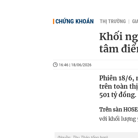
CHỨNG KHOÁN
THỊ TRƯỜNG
GI
Khối ng
tâm đi
16:46 | 18/06/2026
Phiên 18/6, 
trên toàn th
501 tỷ đồng.
Trên sàn HOSE
với khối lượng 
(Nguồn:
Thu Thảo tổng hợp
).