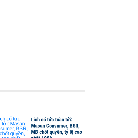
Lịch cổ tức tuần tới:
Masan Consumer, BSR,
MB chốt quyền, tỷ lệ cao