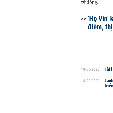
tỷ đồng.
‘Họ Vin’
điểm, thị
Tài 
18-06-2026
Lãnh
18-06-2026
triể