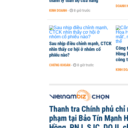
thanh lý toàn bộ cửa hàng
DOANH 
KINH DOANH
-
8 giờ trước
Sau nhịp điều chỉnh mạnh, CTCK
Công 
nhìn thấy cơ hội ở nhóm cổ
Hồng b
phiếu nào?
công t
CHỨNG KHOÁN
-
8 giờ trước
KINH D
Thanh tra Chính phủ chỉ r
phạm tại Bảo Tín Mạnh H
Hồng, PNJ, SJC, DOJI, 