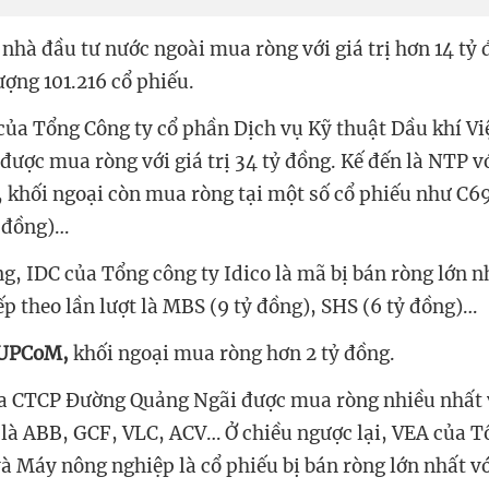
nhà đầu tư nước ngoài mua ròng với giá trị hơn 14 tỷ
ượng 101.216 cổ phiếu.
của Tổng Công ty cổ phần Dịch vụ Kỹ thuật Dầu khí V
ược mua ròng với giá trị 34 tỷ đồng. Kế đến là NTP với
, khối ngoại còn mua ròng tại một số cổ phiếu như C69
 đồng)…
g, IDC của Tổng công ty Idico là mã bị bán ròng lớn nhấ
ếp theo lần lượt là MBS (9 tỷ đồng), SHS (6 tỷ đồng)…
g UPCoM,
khối ngoại mua ròng hơn 2 tỷ đồng.
a CTCP Đường Quảng Ngãi được mua ròng nhiều nhất vớ
 là ABB, GCF, VLC, ACV… Ở chiều ngược lại, VEA của T
 Máy nông nghiệp là cổ phiếu bị bán ròng lớn nhất với