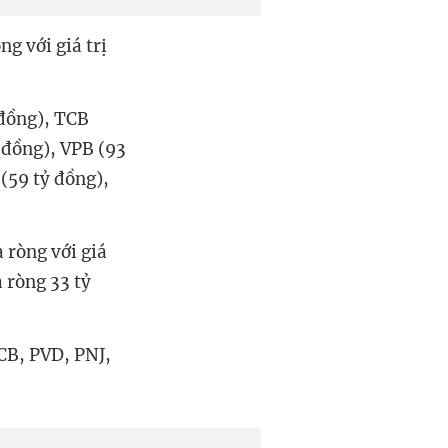
g với giá trị
 đồng), TCB
 đồng), VPB (93
(59 tỷ đồng),
 ròng với giá
 ròng 33 tỷ
CB, PVD, PNJ,