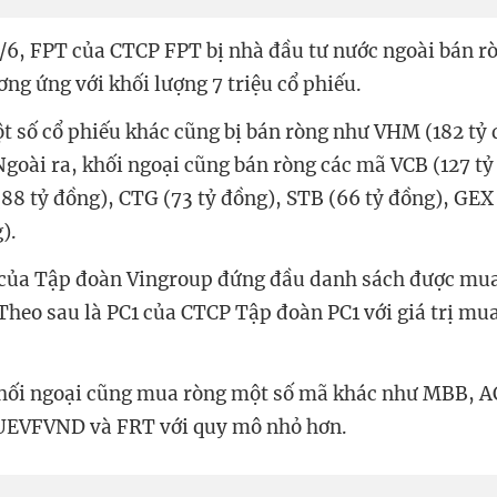
/6, FPT của CTCP FPT bị nhà đầu tư nước ngoài bán ròn
ơng ứng với khối lượng 7 triệu cổ phiếu.
t số cổ phiếu khác cũng bị bán ròng như VHM (182 tỷ
 Ngoài ra, khối ngoại cũng bán ròng các mã VCB (127 tỷ
(88 tỷ đồng), CTG (73 tỷ đồng), STB (66 tỷ đồng), GEX 
).
 của Tập đoàn Vingroup đứng đầu danh sách được mua
 Theo sau là PC1 của CTCP Tập đoàn PC1 với giá trị mua
khối ngoại cũng mua ròng một số mã khác như MBB, A
EVFVND và FRT với quy mô nhỏ hơn.