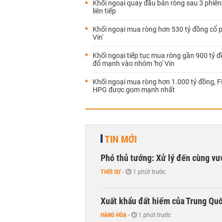
Khối ngoại quay đầu bán ròng sau 3 phiên
liên tiếp
Khối ngoại mua ròng hơn 530 tỷ đồng cổ p
Vin'
Khối ngoại tiếp tục mua ròng gần 900 tỷ đ
đổ mạnh vào nhóm 'họ' Vin
Khối ngoại mua ròng hơn 1.000 tỷ đồng, 
HPG được gom mạnh nhất
TIN MỚI
Phó thủ tướng: Xử lý đến cùng v
THỜI SỰ
-
1 phút trước
Xuất khẩu đất hiếm của Trung Qu
HÀNG HÓA
-
1 phút trước