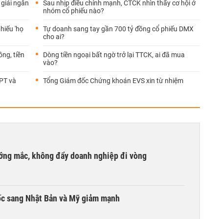
 giải ngân
Sau nhịp điều chỉnh mạnh, CTCK nhìn thấy cơ hội ở
nhóm cổ phiếu nào?
hiếu 'họ
Tự doanh sang tay gần 700 tỷ đồng cổ phiếu DMX
cho ai?
ồng, tiền
Dòng tiền ngoại bất ngờ trở lại TTCK, ai đã mua
vào?
FPT và
Tổng Giám đốc Chứng khoán EVS xin từ nhiệm
ướng mắc, không đẩy doanh nghiệp đi vòng
ốc sang Nhật Bản và Mỹ giảm mạnh