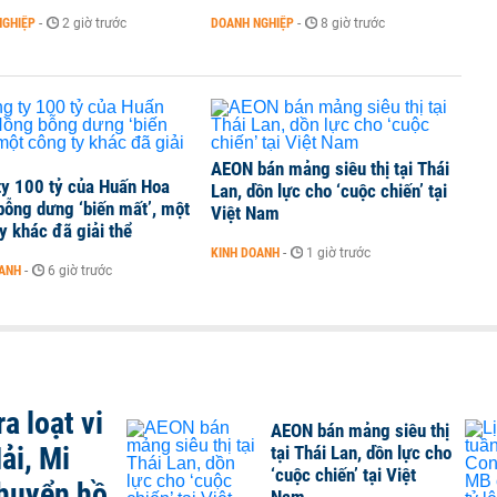
NGHIỆP
-
2 giờ trước
DOANH NGHIỆP
-
8 giờ trước
AEON bán mảng siêu thị tại Thái
ty 100 tỷ của Huấn Hoa
Lan, dồn lực cho ‘cuộc chiến’ tại
ỗng dưng ‘biến mất’, một
Việt Nam
y khác đã giải thể
KINH DOANH
-
1 giờ trước
OANH
-
6 giờ trước
a loạt vi
AEON bán mảng siêu thị
ải, Mi
tại Thái Lan, dồn lực cho
‘cuộc chiến’ tại Việt
chuyển hồ