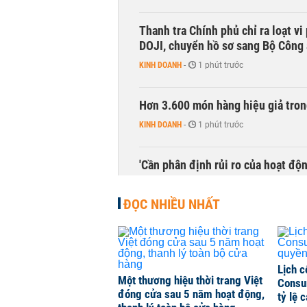
Thanh tra Chính phủ chỉ ra loạt v
DOJI, chuyển hồ sơ sang Bộ Công
KINH DOANH
-
1 phút trước
Hơn 3.600 món hàng hiệu giả tron
KINH DOANH
-
1 phút trước
'Cần phân định rủi ro của hoạt độn
THỜI SỰ
-
1 phút trước
ĐỌC NHIỀU NHẤT
Lịch c
Một thương hiệu thời trang Việt
Consu
đóng cửa sau 5 năm hoạt động,
tỷ lệ 