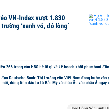
 kéo VN-Index vượt 1.830
 trường ‘xanh vỏ, đỏ lòng’
liệu 266 trang của HBS hé lộ gì về kế hoạch khôi phục hoạt độ
 đạo Deutsche Bank: Thị trường vốn Việt Nam đang bước vào g
n mới, dòng tiền đầu tư từ Bắc Mỹ và châu Âu vào châu Á ngày 
Theo
Dòng Vốn Kinh D