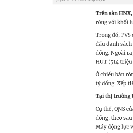
Trên sàn HNX,
ròng với khối l
Trong đó, PVS 
đầu danh sách đ
đồng. Ngoài ra
HUT (514 triệu
Ở chiều bán ròn
tỷ đồng. Xếp ti
Tại thị trườn
Cụ thể, QNS củ
đồng, theo sau
Máy động lực và