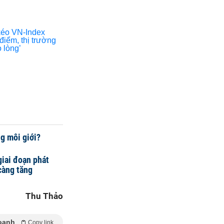
ng môi giới?
iai đoạn phát
càng tăng
Thu Thảo
oanh
Copy link