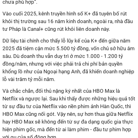
chưa phù hợp”.
Vào cuối 2025, kênh truyền hình số K+ đã tuyên bố rút
khỏi thị trường sau 16 năm kinh doanh, ngoài ra, nhà đầu
tư Pháp là Canal+ cũng rút khỏi liên doanh này.
Dữ liệu tài chính cho thấy lỗ lũy kế của K+ đến giữa năm
2025 đã tiệm cận mức 5.500 tỷ đồng, vốn chủ sở hữu âm
sâu. Dù doanh thu vẫn duy trì ở mức 1.000 - 1.200 tỷ
đồng/năm, nhưng với việc phải trả chi phí bản quyền
khổng lồ như của Ngoại hạng Anh, đã khiến doanh nghiệp
lỗ vài trăm tỷ mỗi năm.
Và chắc chắn, đối thủ nặng ký nhất của HBO Max là
Netflix và ngược lại. Sau khi thấy được những hiệu quả tốt
từ sự đầu tư của Netflix vào nền phim ảnh Hàn Quốc, thì
HBO Max cũng nối gót. Vậy nên, sự hơn thua giữa Netflix
hay HBO Max sẽ không đến từ sự đa dạng quốc gia thực
hiện phim gốc, mà đến từ ai làm phim - đầu tư phim hợp
với gu của số đông hơn.