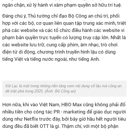
ngăn chặn, xử lý hành vi xâm phạm quyền sở hữu trí tuệ.
Đáng chú ý, Thủ tướng chỉ đạo Bộ Công an chủ trì, phối
hợp với các bộ, cơ quan liên quan tập trung xác minh, triệt
phá các website và các tổ chức điều hành các website vi
phạm bản quyền trực tuyến có lượng truy cập lớn. Nhất là
các website lưu trữ, cung cấp phim, âm nhạc, trò chơi
điện tử di động, chương trình truyền hình lậu có dùng
tiếng Việt và tiếng nước ngoài, như tiếng Anh.
Xôi Lạc là một trong những nền tảng xem nội dung số lậu mà công an
đã triệt phá trong 2025. (Ảnh:
Bộ Công an
)
Hơn nữa, khi vào Việt Nam, HBO Max cũng không phải đổ
nhiều tiền cho công tác PR - marketing để giáo dục người
dùng như Netflix trước đây, bởi bây giờ hầu hết người tiêu
dùng đều đã biết OTT là gì. Thậm chí, với một bộ phận