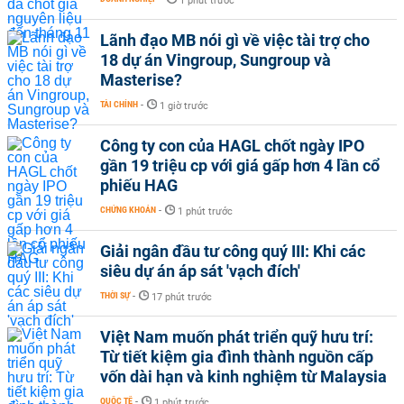
1 phút trước
Lãnh đạo MB nói gì về việc tài trợ cho
18 dự án Vingroup, Sungroup và
Masterise?
TÀI CHÍNH
-
1 giờ trước
Công ty con của HAGL chốt ngày IPO
gần 19 triệu cp với giá gấp hơn 4 lần cổ
phiếu HAG
CHỨNG KHOÁN
-
1 phút trước
Giải ngân đầu tư công quý III: Khi các
siêu dự án áp sát 'vạch đích'
THỜI SỰ
-
17 phút trước
Việt Nam muốn phát triển quỹ hưu trí:
Từ tiết kiệm gia đình thành nguồn cấp
vốn dài hạn và kinh nghiệm từ Malaysia
QUỐC TẾ
-
1 phút trước