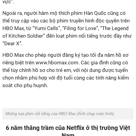
vực”.
Ngoài ra, người hâm mộ thích phim Hàn Quốc cũng có
thể truy cập vào các bộ phim truyền hình độc quyền trên
HBO Max, từ “Yumi Cells”, “Filing for Love”, “The Legend
of Kitchen Soldier” đến loạt phim nổi tiếng trước đây như
“Dear X”.
HBO Max cho phép người đăng ký tạo tối đa năm hồ sơ
riêng biệt trên www.hbomax.com. Các gia đình cũng có
thể tùy chỉnh hồ sơ cho trẻ em, với nội dung được tuyển
chọn nhằm phù hợp với độ tuổi cùng các tính năng kiểm
soát cho phụ huynh.
Những tựa phim nổi tiếng của HBO Max (
Ảnh chụp màn hình)
6 năm thăng trầm của Netflix ở thị trường Việt
Nam