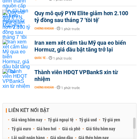
Quy mô quỹ PYN Elite giảm hơn 2.100
tỷ đồng sau tháng 7 ‘tồi tệ’
CHỨNG KHOÁN
-
1 phút trước
Iran xem xét cấm tàu Mỹ qua eo biển
Hormuz, giá dầu bật tăng trở lại
QUỐC TẾ
-
1 phút trước
Thành viên HĐQT VPBankS xin từ
nhiệm
CHỨNG KHOÁN
-
1 phút trước
LIÊN KẾT NỔI BẬT
Giá vàng hôm nay
Tỷ giá ngoại tệ
Tỷ giá usd
Tỷ giá yen
Tỷ giá euro
Giá heo hơi
Giá cà phê
Giá tiêu hôm nay
Lãi suất ngân hàng
Giá xăng dầu
Giá thép hôm nay