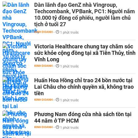
Dàn lãnh đạo GenZ nhà Vingroup,
Techcombank, VPBank, PC1: Người nắm
10.000 tỷ đồng cổ phiếu, người làm chủ
tịch ở tuổi 27
KINH DOANH
-
1 phút trước
Victoria Healthcare chung tay chăm sóc
sức khỏe cộng đồng tại xã Tiên Thủy, tỉnh
Vĩnh Long
KINH DOANH
-
1 phút trước
Huấn Hoa Hồng chỉ trao 24 bồn nước tại
Lai Châu cho chính quyền xã, không trao
tiền
KINH DOANH
-
1 phút trước
Phương Nam đóng cửa nhà sách tồn tại
44 năm ở TP HCM
KINH DOANH
-
1 phút trước