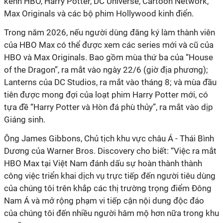
kênh HBO, Harry Potter, DC Universe, Cartoon Network,
Max Originals và các bộ phim Hollywood kinh điển.
Trong năm 2026, nếu người dùng đăng ký làm thành viên
của HBO Max có thể được xem các series mới và cũ của
HBO và Max Originals. Bao gồm mùa thứ ba của “House
of the Dragon”, ra mắt vào ngày 22/6 (giờ địa phương);
Lanterns của DC Studios, ra mắt vào tháng 8; và mùa đầu
tiên được mong đợi của loạt phim Harry Potter mới, có
tựa đề “Harry Potter và Hòn đá phù thủy”, ra mắt vào dịp
Giáng sinh.
Ông James Gibbons, Chủ tịch khu vực châu Á - Thái Bình
Dương của Warner Bros. Discovery cho biết: “Việc ra mắt
HBO Max tại Việt Nam đánh dấu sự hoàn thành thành
công việc triển khai dịch vụ trực tiếp đến người tiêu dùng
của chúng tôi trên khắp các thị trường trọng điểm Đông
Nam Á và mở rộng phạm vi tiếp cận nội dung độc đáo
của chúng tôi đến nhiều người hâm mộ hơn nữa trong khu