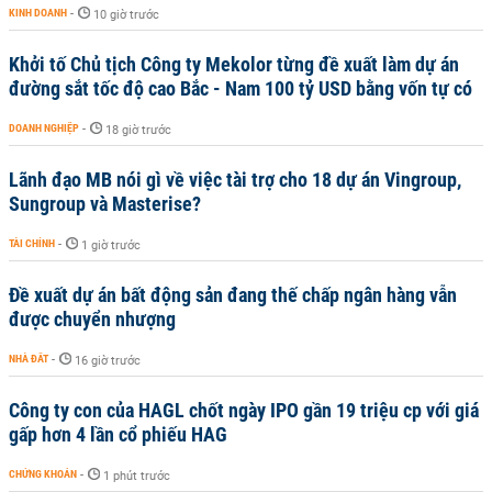
KINH DOANH
-
10 giờ trước
Khởi tố Chủ tịch Công ty Mekolor từng đề xuất làm dự án
đường sắt tốc độ cao Bắc - Nam 100 tỷ USD bằng vốn tự có
DOANH NGHIỆP
-
18 giờ trước
Lãnh đạo MB nói gì về việc tài trợ cho 18 dự án Vingroup,
Sungroup và Masterise?
TÀI CHÍNH
-
1 giờ trước
Đề xuất dự án bất động sản đang thế chấp ngân hàng vẫn
được chuyển nhượng
NHÀ ĐẤT
-
16 giờ trước
Công ty con của HAGL chốt ngày IPO gần 19 triệu cp với giá
gấp hơn 4 lần cổ phiếu HAG
CHỨNG KHOÁN
-
1 phút trước