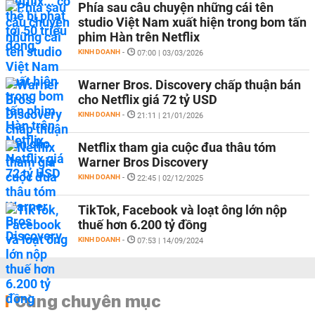
Phía sau câu chuyện những cái tên
studio Việt Nam xuất hiện trong bom tấn
phim Hàn trên Netflix
KINH DOANH
-
07:00 | 03/03/2026
Warner Bros. Discovery chấp thuận bán
cho Netflix giá 72 tỷ USD
KINH DOANH
-
21:11 | 21/01/2026
Netflix tham gia cuộc đua thâu tóm
Warner Bros Discovery
KINH DOANH
-
22:45 | 02/12/2025
TikTok, Facebook và loạt ông lớn nộp
thuế hơn 6.200 tỷ đồng
KINH DOANH
-
07:53 | 14/09/2024
Cùng chuyên mục