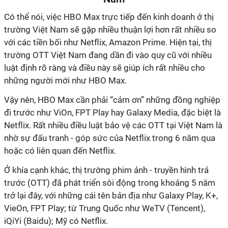
Có thể nói, việc HBO Max trực tiếp đến kinh doanh ở thị
trường Việt Nam sẽ gặp nhiều thuận lợi hơn rất nhiều so
với các tiền bối như Netflix, Amazon Prime. Hiện tại, thị
trường OTT Việt Nam đang dần đi vào quy cũ với nhiều
luật định rõ ràng và điều này sẽ giúp ích rất nhiều cho
những người mới như HBO Max.
Vậy nên, HBO Max cần phải “cảm ơn” những đồng nghiệp
đi trước như ViOn, FPT Play hay Galaxy Media, đặc biệt là
Netflix. Rất nhiều điều luật bảo vệ các OTT tại Việt Nam là
nhờ sự đấu tranh - góp sức của Netflix trong 6 năm qua
hoặc có liên quan đến Netflix.
Ở khía cạnh khác, thị trường phim ảnh - truyền hình trả
trước (OTT) đã phát triển sôi động trong khoảng 5 năm
trở lại đây, với những cái tên bản địa như Galaxy Play, K+,
VieOn, FPT Play; từ Trung Quốc như WeTV (Tencent),
iQiYi (Baidu); Mỹ có Netflix.