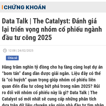
CHỨNG KHOÁN
Data Talk | The Catalyst: Đánh giá
lại triển vọng nhóm cổ phiếu ngành
đầu tư công 2025
12:08 | 24/02/2025
Chia sẻ
Hàng trăm nghìn tỷ đồng cho hạ tầng cùng loạt dự án
“bom tấn” đang dần được giải ngân. Liệu đây có thể
là “cú huých” quan trọng giúp nhóm cổ phiếu liên
quan đến đầu tư công bứt phá trong năm 2025? Rủi
ro đối với nhóm cổ phiếu này là gì? Data Talk | The
Catalyst số mới nhất sẽ cung cấp những phân tích
dựa trên dữ liệu chuyên sâu giúp nhà đầu tư tìm nhận