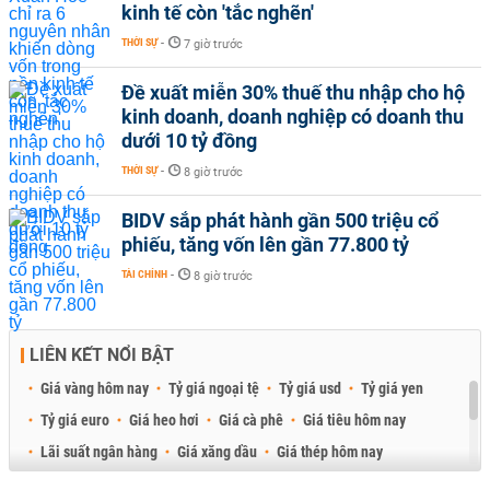
kinh tế còn 'tắc nghẽn'
THỜI SỰ
-
7 giờ trước
Đề xuất miễn 30% thuế thu nhập cho hộ
kinh doanh, doanh nghiệp có doanh thu
dưới 10 tỷ đồng
THỜI SỰ
-
8 giờ trước
BIDV sắp phát hành gần 500 triệu cổ
phiếu, tăng vốn lên gần 77.800 tỷ
TÀI CHÍNH
-
8 giờ trước
LIÊN KẾT NỔI BẬT
Giá vàng hôm nay
Tỷ giá ngoại tệ
Tỷ giá usd
Tỷ giá yen
Tỷ giá euro
Giá heo hơi
Giá cà phê
Giá tiêu hôm nay
Lãi suất ngân hàng
Giá xăng dầu
Giá thép hôm nay
Giá sầu riêng
Giá thịt heo
Giá gạo
Giá cao su