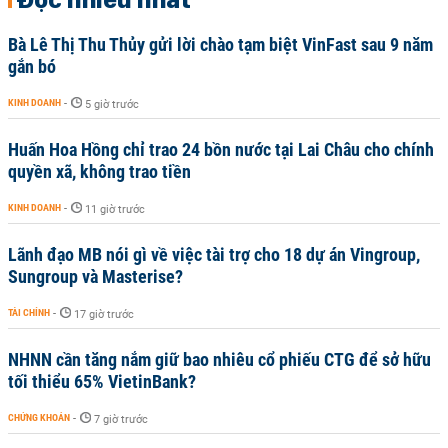
Bà Lê Thị Thu Thủy gửi lời chào tạm biệt VinFast sau 9 năm
gắn bó
KINH DOANH
-
5 giờ trước
Huấn Hoa Hồng chỉ trao 24 bồn nước tại Lai Châu cho chính
quyền xã, không trao tiền
KINH DOANH
-
11 giờ trước
Lãnh đạo MB nói gì về việc tài trợ cho 18 dự án Vingroup,
Sungroup và Masterise?
TÀI CHÍNH
-
17 giờ trước
NHNN cần tăng nắm giữ bao nhiêu cổ phiếu CTG để sở hữu
tối thiểu 65% VietinBank?
CHỨNG KHOÁN
-
7 giờ trước