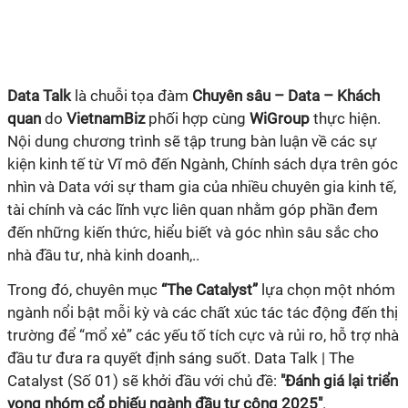
Data Talk
là chuỗi tọa đàm
Chuyên sâu – Data – Khách
quan
do
VietnamBiz
phối hợp cùng
WiGroup
thực hiện.
Nội dung chương trình sẽ tập trung bàn luận về các sự
kiện kinh tế từ Vĩ mô đến Ngành, Chính sách dựa trên góc
nhìn và Data với sự tham gia của nhiều chuyên gia kinh tế,
tài chính và các lĩnh vực liên quan nhằm góp phần đem
đến những kiến thức, hiểu biết và góc nhìn sâu sắc cho
nhà đầu tư, nhà kinh doanh,..
Trong đó, chuyên mục
“The Catalyst”
lựa chọn một nhóm
ngành nổi bật mỗi kỳ và các chất xúc tác tác động đến thị
trường để “mổ xẻ” các yếu tố tích cực và rủi ro, hỗ trợ nhà
đầu tư đưa ra quyết định sáng suốt. Data Talk | The
Catalyst
(Số 01) sẽ khởi đầu với chủ đề:
"Đánh giá lại triển
vọng nhóm cổ phiếu ngành đầu tư công 2025"
.