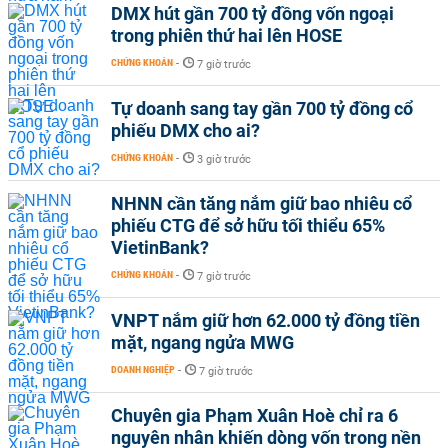
DMX hút gần 700 tỷ đồng vốn ngoại
trong phiên thứ hai lên HOSE
CHỨNG KHOÁN
-
7 giờ trước
Tự doanh sang tay gần 700 tỷ đồng cổ
phiếu DMX cho ai?
CHỨNG KHOÁN
-
3 giờ trước
NHNN cần tăng nắm giữ bao nhiêu cổ
phiếu CTG để sở hữu tối thiểu 65%
VietinBank?
CHỨNG KHOÁN
-
7 giờ trước
VNPT nắm giữ hơn 62.000 tỷ đồng tiền
mặt, ngang ngửa MWG
DOANH NGHIỆP
-
7 giờ trước
Chuyên gia Phạm Xuân Hoè chỉ ra 6
nguyên nhân khiến dòng vốn trong nền