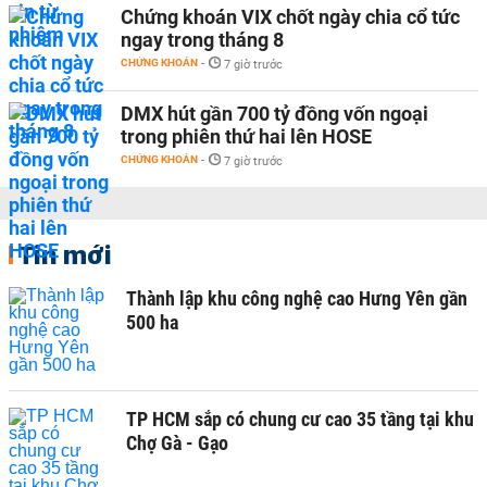
Chứng khoán VIX chốt ngày chia cổ tức
ngay trong tháng 8
CHỨNG KHOÁN
-
7 giờ trước
DMX hút gần 700 tỷ đồng vốn ngoại
trong phiên thứ hai lên HOSE
CHỨNG KHOÁN
-
7 giờ trước
Tin mới
Thành lập khu công nghệ cao Hưng Yên gần
500 ha
TP HCM sắp có chung cư cao 35 tầng tại khu
Chợ Gà - Gạo