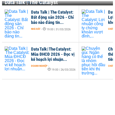
Data Talk | The Catalyst
Data Talk | The Catalyst:
Data
Bất động sản 2026 - Chỉ
Lợi
báo nào đáng tin...
khoá
NHÀ ĐẤT
-
CHỨN
19:00 | 31/03/2026
Data Talk | The Catalyst:
Chu
Mùa ĐHCĐ 2026 - Đọc vị
thể
kế hoạch lợi nhuận...
tiên
DOANH NGHIỆP
-
CHỨN
19:00 | 26/03/2026