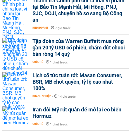
Thanh tra Chính phủ chỉ ra loạt vi phạm
tại Bảo Tín Mạnh Hải, Mi Hồng, PNJ,
SJC, DOJI, chuyển hồ sơ sang Bộ Công
an
KINH DOANH
-
7 giờ trước
Tập đoàn của Warren Buffett mua ròng
gần 20 tỷ USD cổ phiếu, chấm dứt chuỗi
bán ròng 14 quý
QUỐC TẾ
-
1 phút trước
Lịch cổ tức tuần tới: Masan Consumer,
BSR, MB chốt quyền, tỷ lệ cao nhất
100%
DOANH NGHIỆP
-
14 giờ trước
Iran đòi Mỹ rút quân để mở lại eo biển
Hormuz
QUỐC TẾ
-
1 phút trước