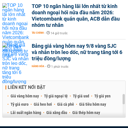
TOP 10 ngân hàng lãi lớn nhất từ kinh
doanh ngoại hối nửa đầu năm 2026:
Vietcombank quán quân, ACB dẫn đầu
nhóm tư nhân
TÀI CHÍNH
-
14 giờ trước
Bảng giá vàng hôm nay 9/8 vàng SJC
và nhẫn tròn leo dốc, nữ trang tăng tới 6
triệu đồng/lượng
HÀNG HÓA
-
1 phút trước
LIÊN KẾT NỔI BẬT
Giá vàng hôm nay
Tỷ giá ngoại tệ
Tỷ giá usd
Tỷ giá yen
Tỷ giá euro
Giá heo hơi
Giá cà phê
Giá tiêu hôm nay
Lãi suất ngân hàng
Giá xăng dầu
Giá thép hôm nay
Giá sầu riêng
Giá thịt heo
Giá gạo
Giá cao su