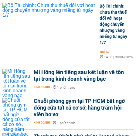
Bộ Tài chính:
Chưa thu thuế
đối với hoạt
động chuyển
nhượng vàng
miếng từ ngày
1/7
THỜI SỰ
-
14:06 | 30/06/2026
Mi Hồng lên tiếng sau kết luận về tồn
tại trong kinh doanh vàng bạc
KINH DOANH
-
1 phút trước
Chuỗi phòng gym tại TP HCM bất ngờ
đóng cửa tất cả cơ sở, hàng trăm hội
viên bơ vơ
KINH DOANH
-
1 phút trước