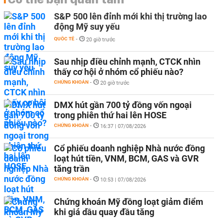
S&P 500 lên đỉnh mới khi thị trường lao
động Mỹ suy yếu
QUỐC TẾ
-
20 giờ trước
Sau nhịp điều chỉnh mạnh, CTCK nhìn
thấy cơ hội ở nhóm cổ phiếu nào?
CHỨNG KHOÁN
-
20 giờ trước
DMX hút gần 700 tỷ đồng vốn ngoại
trong phiên thứ hai lên HOSE
CHỨNG KHOÁN
-
16:37 | 07/08/2026
Cổ phiếu doanh nghiệp Nhà nước đồng
loạt hút tiền, VNM, BCM, GAS và GVR
tăng trần
CHỨNG KHOÁN
-
10:53 | 07/08/2026
Chứng khoán Mỹ đồng loạt giảm điểm
khi giá dầu quay đầu tăng