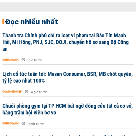
Đọc nhiều nhất
Thanh tra Chính phủ chỉ ra loạt vi phạm tại Bảo Tín Mạnh
Hải, Mi Hồng, PNJ, SJC, DOJI, chuyển hồ sơ sang Bộ Công
an
KINH DOANH
-
7 giờ trước
Lịch cổ tức tuần tới: Masan Consumer, BSR, MB chốt quyền,
tỷ lệ cao nhất 100%
DOANH NGHIỆP
-
14 giờ trước
Chuỗi phòng gym tại TP HCM bất ngờ đóng cửa tất cả cơ sở,
hàng trăm hội viên bơ vơ
KINH DOANH
-
1 phút trước