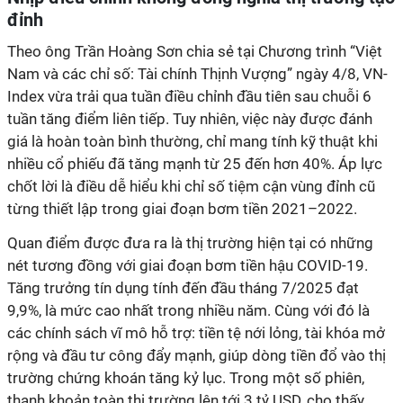
đỉnh
Theo ông Trần Hoàng Sơn
chia sẻ tại Chương trình “Việt
Nam và các chỉ số: Tài chính Thịnh Vượng” ngày 4/8
, VN-
Index vừa trải qua tuần điều chỉnh đầu tiên sau chuỗi 6
tuần tăng điểm liên tiếp. Tuy nhiên, việc này được đánh
giá là hoàn toàn bình thường, chỉ mang tính kỹ thuật khi
nhiều cổ phiếu đã tăng mạnh từ 25 đến hơn 40%. Áp lực
chốt lời là điều dễ hiểu khi chỉ số tiệm cận vùng đỉnh cũ
từng thiết lập trong giai đoạn bơm tiền 2021–2022.
Quan điểm được đưa ra là thị trường hiện tại có những
nét tương đồng với giai đoạn bơm tiền hậu COVID-19.
Tăng trưởng tín dụng tính đến đầu tháng 7/2025 đạt
9,9%, là mức cao nhất trong nhiều năm. Cùng với đó là
các chính sách vĩ mô hỗ trợ: tiền tệ nới lỏng, tài khóa mở
rộng và đầu tư công đẩy mạnh, giúp dòng tiền đổ vào thị
trường chứng khoán tăng kỷ lục. Trong một số phiên,
thanh khoản toàn thị trường lên tới 3 tỷ USD, cho thấy