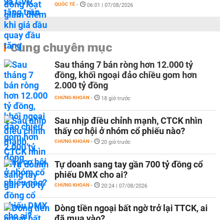
QUỐC TẾ
-
06:01 | 07/08/2026
Cùng chuyên mục
Sau tháng 7 bán ròng hơn 12.000 tỷ
đồng, khối ngoại đảo chiều gom hơn
2.000 tỷ đồng
CHỨNG KHOÁN
-
18 giờ trước
Sau nhịp điều chỉnh mạnh, CTCK nhìn
thấy cơ hội ở nhóm cổ phiếu nào?
CHỨNG KHOÁN
-
20 giờ trước
Tự doanh sang tay gần 700 tỷ đồng cổ
phiếu DMX cho ai?
CHỨNG KHOÁN
-
20:24 | 07/08/2026
Dòng tiền ngoại bất ngờ trở lại TTCK, ai
đã mua vào?