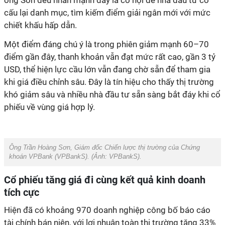
ông Sơn đều nhấn mạnh đây là cơ hội để nhà đầu tư cơ
cấu lại danh mục, tìm kiếm điểm giải ngân mới với mức
chiết khấu hấp dẫn.
Một điểm đáng chú ý là trong phiên giảm mạnh 60–70
điểm gần đây, thanh khoản vẫn đạt mức rất cao, gần 3 tỷ
USD, thể hiện lực cầu lớn vẫn đang chờ sẵn để tham gia
khi giá điều chỉnh sâu. Đây là tín hiệu cho thấy thị trường
khó giảm sâu và nhiều nhà đầu tư sẵn sàng bắt đáy khi cổ
phiếu về vùng giá hợp lý.
Ông Trần Hoàng Sơn, Giám đốc Chiến lược thị trường của Chứng
khoán VPBank (VPBankS). (Ảnh:
VPBankS
).
Cổ phiếu tăng giá đi cùng kết quả kinh doanh
tích cực
Hiện đã có khoảng 970 doanh nghiệp công bố báo cáo
tài chính bán niên, với lợi nhuận toàn thị trường tăng 33%