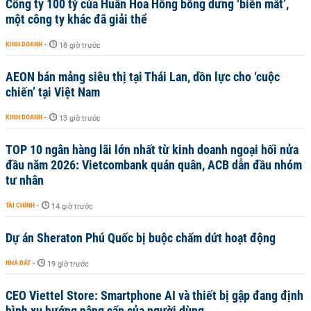
Công ty 100 tỷ của Huấn Hoa Hồng bỗng dưng ‘biến mất’,
một công ty khác đã giải thể
KINH DOANH
-
18 giờ trước
AEON bán mảng siêu thị tại Thái Lan, dồn lực cho ‘cuộc
chiến’ tại Việt Nam
KINH DOANH
-
13 giờ trước
TOP 10 ngân hàng lãi lớn nhất từ kinh doanh ngoại hối nửa
đầu năm 2026: Vietcombank quán quân, ACB dẫn đầu nhóm
tư nhân
TÀI CHÍNH
-
14 giờ trước
Dự án Sheraton Phú Quốc bị buộc chấm dứt hoạt động
NHÀ ĐẤT
-
19 giờ trước
CEO Viettel Store: Smartphone AI và thiết bị gập đang định
hình xu hướng nâng cấp của người dùng