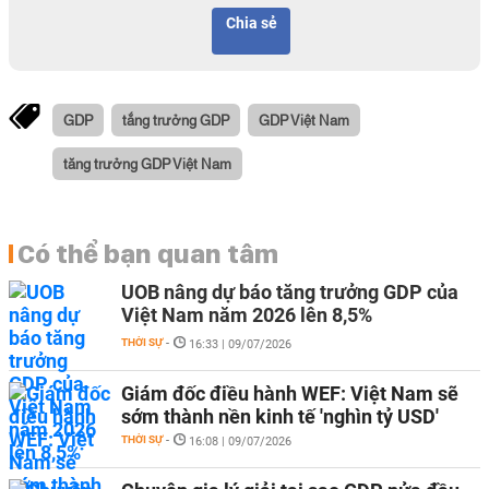
Chia sẻ
GDP
tắng trưởng GDP
GDP Việt Nam
tăng trưởng GDP Việt Nam
Có thể bạn quan tâm
UOB nâng dự báo tăng trưởng GDP của
Việt Nam năm 2026 lên 8,5%
THỜI SỰ
-
16:33 | 09/07/2026
Giám đốc điều hành WEF: Việt Nam sẽ
sớm thành nền kinh tế 'nghìn tỷ USD'
THỜI SỰ
-
16:08 | 09/07/2026