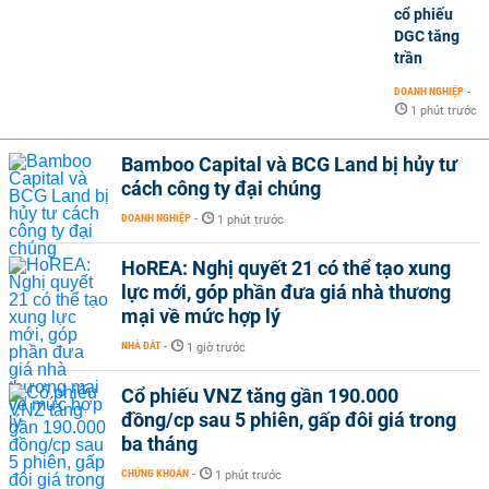
cổ phiếu
DGC tăng
trần
DOANH NGHIỆP
-
1 phút trước
Bamboo Capital và BCG Land bị hủy tư
cách công ty đại chúng
DOANH NGHIỆP
-
1 phút trước
HoREA: Nghị quyết 21 có thể tạo xung
lực mới, góp phần đưa giá nhà thương
mại về mức hợp lý
NHÀ ĐẤT
-
1 giờ trước
Cổ phiếu VNZ tăng gần 190.000
đồng/cp sau 5 phiên, gấp đôi giá trong
ba tháng
CHỨNG KHOÁN
-
1 phút trước