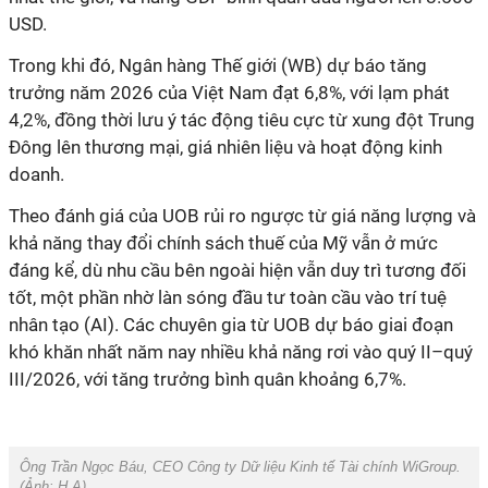
USD.
Trong khi đó, Ngân hàng Thế giới (WB) dự báo tăng
trưởng năm 2026 của Việt Nam đạt 6,8%, với lạm phát
4,2%, đồng thời lưu ý tác động tiêu cực từ xung đột Trung
Đông lên thương mại, giá nhiên liệu và hoạt động kinh
doanh.
Theo đánh giá của UOB rủi ro ngược từ giá năng lượng và
khả năng thay đổi chính sách thuế của Mỹ vẫn ở mức
đáng kể, dù nhu cầu bên ngoài hiện vẫn duy trì tương đối
tốt, một phần nhờ làn sóng đầu tư toàn cầu vào trí tuệ
nhân tạo (AI). Các chuyên gia từ UOB dự báo giai đoạn
khó khăn nhất năm nay nhiều khả năng rơi vào quý II–quý
III/2026, với tăng trưởng bình quân khoảng 6,7%.
Ông Trần Ngọc Báu, CEO Công ty Dữ liệu Kinh tế Tài chính WiGroup.
(Ảnh:
H.A
).