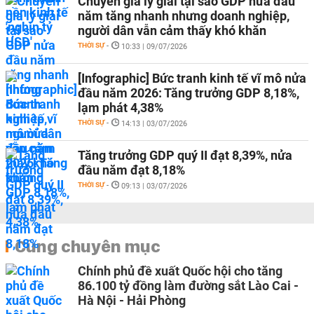
Chuyên gia lý giải tại sao GDP nửa đầu
năm tăng nhanh nhưng doanh nghiệp,
người dân vẫn cảm thấy khó khăn
THỜI SỰ
-
10:33 | 09/07/2026
[Infographic] Bức tranh kinh tế vĩ mô nửa
đầu năm 2026: Tăng trưởng GDP 8,18%,
lạm phát 4,38%
THỜI SỰ
-
14:13 | 03/07/2026
Tăng trưởng GDP quý II đạt 8,39%, nửa
đầu năm đạt 8,18%
THỜI SỰ
-
09:13 | 03/07/2026
Cùng chuyên mục
Chính phủ đề xuất Quốc hội cho tăng
86.100 tỷ đồng làm đường sắt Lào Cai -
Hà Nội - Hải Phòng