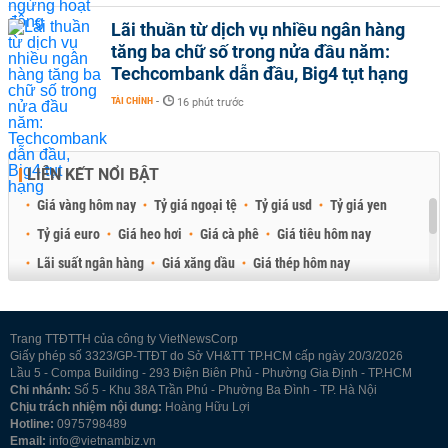
Lãi thuần từ dịch vụ nhiều ngân hàng
tăng ba chữ số trong nửa đầu năm:
Techcombank dẫn đầu, Big4 tụt hạng
TÀI CHÍNH
-
16 phút trước
LIÊN KẾT NỔI BẬT
Giá vàng hôm nay
Tỷ giá ngoại tệ
Tỷ giá usd
Tỷ giá yen
Tỷ giá euro
Giá heo hơi
Giá cà phê
Giá tiêu hôm nay
Lãi suất ngân hàng
Giá xăng dầu
Giá thép hôm nay
Giá sầu riêng
Giá thịt heo
Giá gạo
Giá cao su
Best Retail Brokers
Diễn đàn đầu tư Việt Nam 2026
Trang TTĐTTH của công ty VietNewsCorp
Giấy phép số 3323/GP-TTĐT do Sở VH&TT TP.HCM cấp ngày 20/3/2026
Lầu 5 - Compa Building - 293 Điện Biên Phủ - Phường Gia Định - TP.HCM
Chi nhánh:
Số 5 - Khu 38A Trần Phú - Phường Ba Đình - TP. Hà Nội
Chịu trách nhiệm nội dung:
Hoàng Hữu Lợi
Hotline:
0975798489
Email:
info@vietnambiz.vn