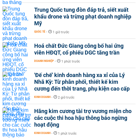
Trung Quốc tung đòn đáp trả, siết xuất
khẩu drone và trừng phạt doanh nghiệp
Mỹ
QUỐC TẾ
-
1 giờ trước
Hoá chất Đức Giang công bố hai ứng
viên HĐQT, cổ phiếu DGC tăng trần
DOANH NGHIỆP
-
1 phút trước
'Đế chế’ kinh doanh hàng xa xỉ của Lý
Nhã Kỳ: Từ phân phối, thiết kế kim
cương đến thời trang, phụ kiện cao cấp
KINH DOANH
-
2 giờ trước
Hãng kim cương tài trợ vương miện cho
các cuộc thi hoa hậu thông báo ngừng
hoạt động
KINH DOANH
-
1 phút trước