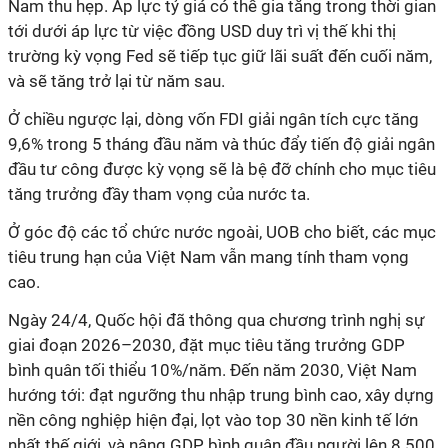
Nam thu hẹp. Áp lực tỷ giá có thể gia tăng trong thời gian
tới dưới áp lực từ việc đồng USD duy trì vị thế khi thị
trường kỳ vọng Fed sẽ tiếp tục giữ lãi suất đến cuối năm,
và sẽ tăng trở lại từ năm sau.
Ở chiều ngược lại, dòng vốn FDI giải ngân tích cực tăng
9,6% trong 5 tháng đầu năm và thúc đẩy tiến độ giải ngân
đầu tư công được kỳ vọng sẽ là bệ đỡ chính cho mục tiêu
tăng trưởng đầy tham vọng của nước ta.
Ở góc độ các tổ chức nước ngoài, UOB cho biết, các mục
tiêu trung hạn của Việt Nam vẫn mang tính tham vọng
cao.
Ngày 24/4, Quốc hội đã thông qua chương trình nghị sự
giai đoạn 2026–2030, đặt mục tiêu tăng trưởng GDP
bình quân tối thiểu 10%/năm. Đến năm 2030, Việt Nam
hướng tới: đạt ngưỡng thu nhập trung bình cao, xây dựng
nền công nghiệp hiện đại, lọt vào top 30 nền kinh tế lớn
nhất thế giới, và nâng GDP bình quân đầu người lên 8.500