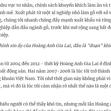
hu vực tư nhân, chính sách khuyến khích làm ăn và t
nh mẽ. Xuất phát từ một xí nghiệp nhỏ làm gỗ với số v
g, chúng tôi nhanh chóng đẩy mạnh xuất khẩu và từn
iệp dẫn đầu ngành gỗ, trước khi mở rộng sang bất đ
hiệp.
 hình sin ấy của Hoàng Anh Gia Lai, đâu là "đoạn" kh
ạn từ 2004 đến 2012 - thời kỳ Hoàng Anh Gia Lai ở đỉnh
 bất động sản. Hai năm 2007-2008 là lúc tôi trở thành
 khoán Việt Nam. Tôi nhớ thời gian này không phải v
t, mà vì đó là lúc tôi cảm nhận rõ nhất thế nào là một
 nhiều người có thể thấy khó tin, nhưng mỗi lần Hoàng