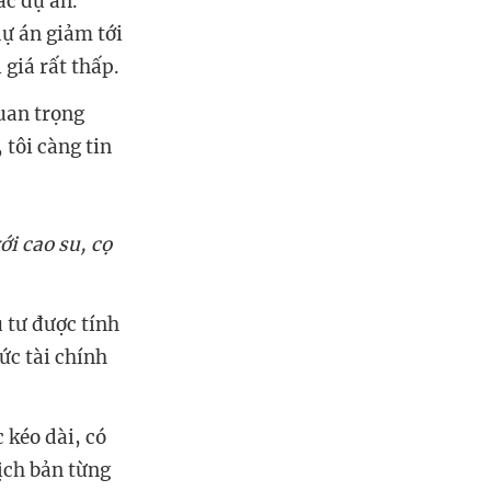
ác dự án.
dự án giảm tới
 giá rất thấp.
quan trọng
 tôi càng tin
ới cao su, cọ
 tư được tính
ức tài chính
 kéo dài, có
ịch bản từng