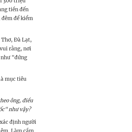
m 300 triệu
ang tiền đến
ên đêm để kiểm
 Thơ, Đà Lạt,
vui rằng, nơi
n như "đứng
là mục tiêu
theo ông, điều
tốc" như vậy?
ã xác định người
hiệm. Làm cầm