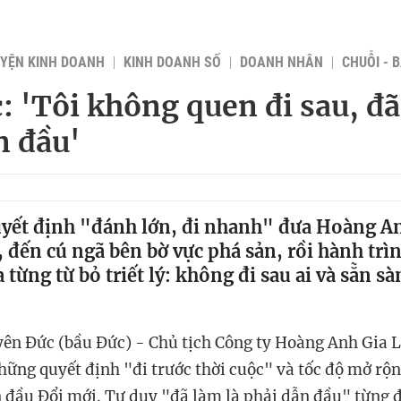
YỆN KINH DOANH
KINH DOANH SỐ
DOANH NHÂN
CHUỖI - 
: 'Tôi không quen đi sau, đã
n đầu'
yết định "đánh lớn, đi nhanh" đưa Hoàng An
, đến cú ngã bên bờ vực phá sản, rồi hành trìn
từng từ bỏ triết lý: không đi sau ai và sẵn sà
n Đức (bầu Đức) - Chủ tịch Công ty Hoàng Anh Gia L
hững quyết định "đi trước thời cuộc" và tốc độ mở rộ
n đầu Đổi mới. Tư duy "đã làm là phải dẫn đầu" từng