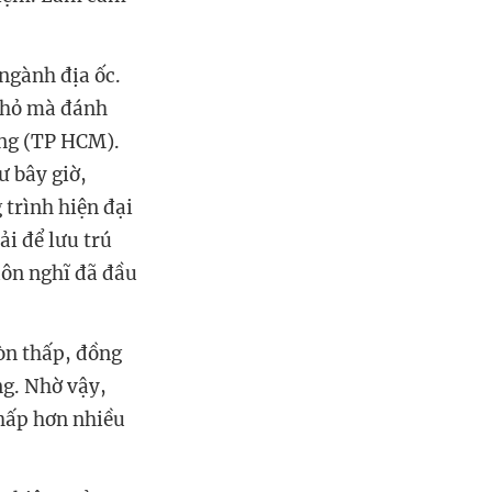
ngành địa ốc.
 nhỏ mà đánh
ơng (TP HCM).
ư bây giờ,
trình hiện đại
i để lưu trú
uôn nghĩ đã đầu
còn thấp, đồng
ng. Nhờ vậy,
thấp hơn nhiều