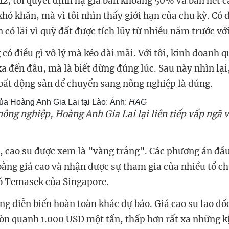
12, tôi quyết định hạ giá bán khoảng 50% và bán hết c
hó khăn, mà vì tôi nhìn thấy giới hạn của chu kỳ. Có 
ó lãi vì quỹ đất được tích lũy từ nhiều năm trước với
có điều gì vô lý mà kéo dài mãi. Với tôi, kinh doanh 
a đến đâu, mà là biết dừng đúng lúc. Sau này nhìn lại,
 bất động sản để chuyển sang nông nghiệp là đúng.
ủa Hoàng Anh Gia Lai tại Lào: Ảnh:
HAG
ông nghiệp, Hoàng Anh Gia Lai lại liên tiếp vấp ngã v
, cao su được xem là "vàng trắng". Các phương án đầu
bằng giá cao và nhận được sự tham gia của nhiều tổ ch
có Temasek của Singapore.
g diễn biến hoàn toàn khác dự báo. Giá cao su lao dốc
còn quanh 1.000 USD một tấn, thấp hơn rất xa những k