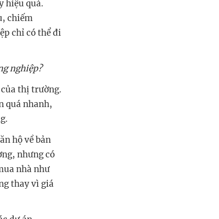
y hiệu quả.
u, chiếm
p chỉ có thể đi
ông nghiệp?
của thị trường.
ên quá nhanh,
g.
căn hộ về bản
ường, nhưng có
 mua nhà như
g thay vì giá