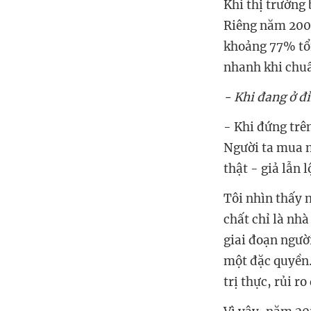
Khi thị trường 
Riêng năm 2009
khoảng 77% tổn
nhanh khi chuẩn
- Khi đang ở đ
- Khi đứng trê
Người ta mua n
thật - giả lẫn 
Tôi nhìn thấy 
chất chỉ là nhà
giai đoạn ngườ
một đặc quyền.
trị thực, rủi ro