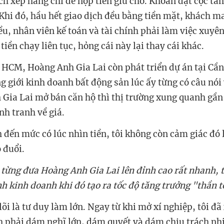
ch xếp hàng chỉ để nộp tiền giữ chỗ. Khoản đặt cọc tầ
Khi đó, hầu hết giao dịch đều bằng tiền mặt, khách m
iều, nhân viên kế toán và tài chính phải làm việc xuy
ền chạy liên tục, hỏng cái này lại thay cái khác.
 HCM, Hoàng Anh Gia Lai còn phát triển dự án tại Cần
g giới kinh doanh bất động sản lúc ấy từng có câu nói 
Gia Lai mở bán căn hộ thì thị trường xung quanh gầ
nh tranh về giá.
 đến mức có lúc nhìn tiền, tôi không còn cảm giác đó 
 đuổi.
 từng đưa Hoàng Anh Gia Lai lên đỉnh cao rất nhanh, 
nh kinh doanh khi đó tạo ra tốc độ tăng trưởng "thần 
 lõi là tư duy làm lớn. Ngay từ khi mở xí nghiệp, tôi đ
h phải dám nghĩ lớn, dám quyết và dám chịu trách n