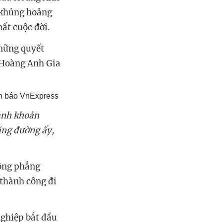
 khủng hoảng
ất cuộc đời.
những quyết
 Hoàng Anh Gia
ấn báo VnExpress
anh khoản
ặng đường ấy,
hông phẳng
 thành công đi
nghiệp bắt đầu