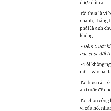
được đặt ra.
Tôi thua là vì 
doanh, thắng t
phải là anh ch
không.
- Đêm trước kh
qua cuộc đối t
-
Tôi không ng
một "ván bài l
Tôi hiểu rất r
án trước để che
Tôi chọn công 
vì xấu hổ, như