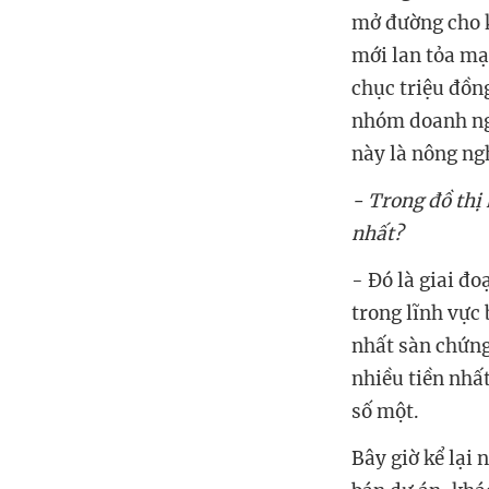
mở đường cho k
mới lan tỏa mạ
chục triệu đồn
nhóm doanh ngh
này là nông ng
- Trong đồ thị
nhất?
- Đó là giai đo
trong lĩnh vực
nhất sàn chứng
nhiều tiền nhấ
số một.
Bây giờ kể lại