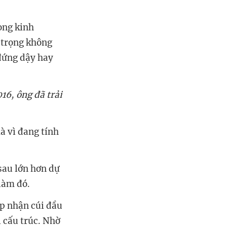
rong kinh
 trọng không
 đứng dậy hay
6, ông đã trải
à vì đang tính
sau lớn hơn dự
 làm đó.
ấp nhận cúi đầu
 cấu trúc. Nhờ