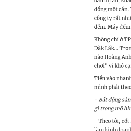
bán dự án, khá
đồng một căn. 
công ty rất nh
đếm. Máy đếm ti
Không chỉ ở TP
Đăk Lăk... Tron
nào Hoàng Anh 
chơi" vì khó cạ
Tiền vào nhanh
mình phải theo
- Bất động sản
gì trong mô hì
- Theo tôi, cốt
làm kinh doan