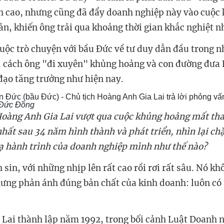
nh cao, nhưng cũng đã đẩy doanh nghiệp này vào cuộc
n, khiến ông trải qua khoảng thời gian khắc nghiệt nh
uộc trò chuyện với bầu Đức về tư duy dẫn đầu trong 
, cách ông "đi xuyên" khủng hoảng và con đường đưa
 đạo tăng trưởng như hiện nay.
Đức (bầu Đức) - Chủ tịch Hoàng Anh Gia Lai trả lời phỏng v
Đức Đồng
Hoàng Anh Gia Lai vượt qua cuộc khủng hoảng mất th
hất sau 34 năm hình thành và phát triển, nhìn lại ch
ạ hành trình của doanh nghiệp mình như thế nào?
h sin, với những nhịp lên rất cao rồi rơi rất sâu. Nó k
hưng phản ánh đúng bản chất của kinh doanh: luôn có
Lai thành lập năm 1992, trong bối cảnh Luật Doanh 