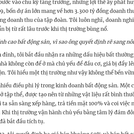
bước vào chu kỳ tăng trưởng, những lợi thế ấy phát hu
, bốn dự án lớn mang về hơn 3.300 tỷ đồng doanh th
g doanh thu của tập đoàn. Tôi luôn nghĩ, doanh nghiệ
 bị từ rất lâu trước khi thị trường bùng nổ.
ỉnh cao bất động sản, vì sao ông quyết định rẽ sang n
n đỉnh, tôi bắt đầu nhận ra những dấu hiệu bất thường 
hà không còn để ở mà chủ yếu để đầu cơ, giá bị đẩy l
lộn. Tôi hiểu một thị trường như vậy không thể bền vữn
nhiều điều phi lý trong kinh doanh bất động sản. Một 
 ở tập thể, được tạo nên từ những vật liệu rất bình th
i ta sẵn sàng xếp hàng, trả tiền mặt 100% và coi việc
 Khi thị trường vận hành chủ yếu bằng tâm lý đám đôn
 đã bắt đầu tích tụ.