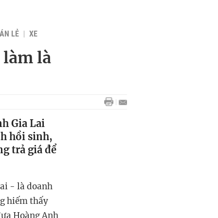
BÁN LẺ
XE
 làm là
h Gia Lai
h hồi sinh,
ng trả giá để
ai - là doanh
ng hiếm thấy
 đưa Hoàng Anh