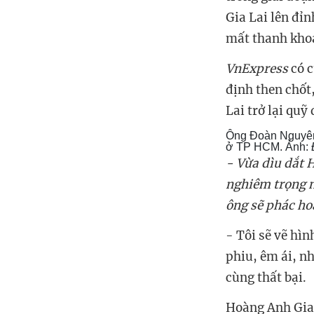
Gia Lai lên đỉ
mất thanh khoả
VnExpress
có c
định then chốt
Lai trở lại quỹ
Ông Đoàn Nguyên 
ở TP HCM. Ảnh:
- Vừa dìu dắt 
nghiêm trọng n
ông sẽ phác ho
- Tôi sẽ vẽ hìn
phiu, êm ái, n
cùng thất bại.
Hoàng Anh Gia 