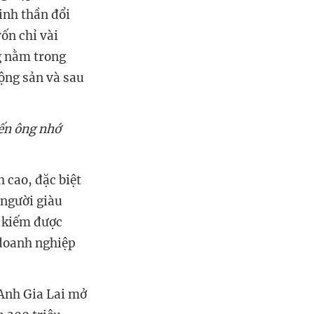
inh thần đổi
ốn chỉ vài
g nằm trong
ộng sản và sau
iến ông nhớ
 cao, đặc biệt
 người giàu
ì kiếm được
 doanh nghiệp
 Anh Gia Lai mở