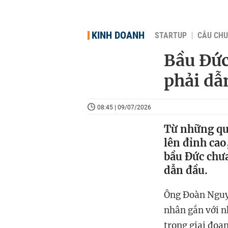
KINH DOANH
STARTUP
CÂU CHU
Bầu Đức
phải dẫ
08:45 | 09/07/2026
Từ những qu
lên đỉnh cao
bầu Đức chưa 
dẫn đầu.
Ông Đoàn Nguyê
nhân gắn với n
trong giai đoạ