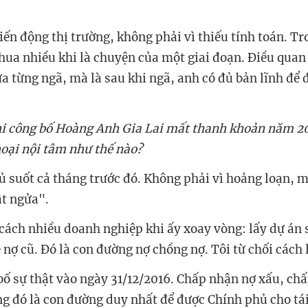
biến động thị trường, không phải vì thiếu tính toán. T
hua nhiều khi là chuyện của một giai đoạn. Điều quan
ưa từng ngã, mà là sau khi ngã, anh có đủ bản lĩnh để
i công bố Hoàng Anh Gia Lai mất thanh khoản năm 201
hoại nội tâm như thế nào?
ủ suốt cả tháng trước đó. Không phải vì hoảng loạn, m
ật ngửa".
õ cách nhiều doanh nghiệp khi ấy xoay vòng: lấy dự án 
 nợ cũ. Đó là con đường nợ chồng nợ. Tôi từ chối cách
bố sự thật vào ngày 31/12/2016. Chấp nhận nợ xấu, ch
ng đó là con đường duy nhất để được Chính phủ cho tái