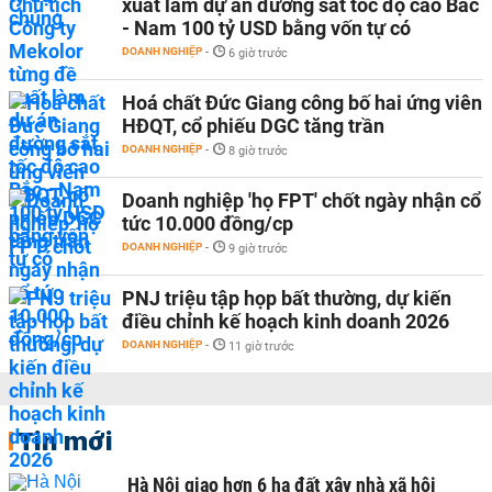
xuất làm dự án đường sắt tốc độ cao Bắc
- Nam 100 tỷ USD bằng vốn tự có
DOANH NGHIỆP
-
6 giờ trước
Hoá chất Đức Giang công bố hai ứng viên
HĐQT, cổ phiếu DGC tăng trần
DOANH NGHIỆP
-
8 giờ trước
Doanh nghiệp 'họ FPT' chốt ngày nhận cổ
tức 10.000 đồng/cp
DOANH NGHIỆP
-
9 giờ trước
PNJ triệu tập họp bất thường, dự kiến
điều chỉnh kế hoạch kinh doanh 2026
DOANH NGHIỆP
-
11 giờ trước
Tin mới
Hà Nội giao hơn 6 ha đất xây nhà xã hội