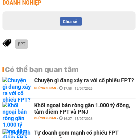
DOANH NGHIỆP
Chia sẻ
FPT
Có thể bạn quan tâm
Chuyện gì đang xảy ra với cổ phiếu FPT?
CHỨNG KHOÁN
-
17:58 | 15/07/2026
Khối ngoại bán ròng gần 1.000 tỷ đồng,
tâm điểm FPT và PNJ
CHỨNG KHOÁN
-
16:27 | 15/07/2026
Tự doanh gom mạnh cổ phiếu FPT