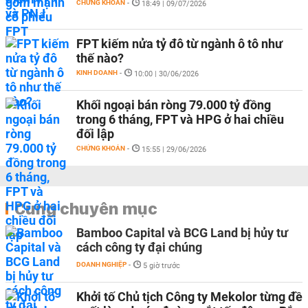
CHỨNG KHOÁN
-
18:49 | 09/07/2026
FPT kiếm nửa tỷ đô từ ngành ô tô như
thế nào?
KINH DOANH
-
10:00 | 30/06/2026
Khối ngoại bán ròng 79.000 tỷ đồng
trong 6 tháng, FPT và HPG ở hai chiều
đối lập
CHỨNG KHOÁN
-
15:55 | 29/06/2026
Cùng chuyên mục
Bamboo Capital và BCG Land bị hủy tư
cách công ty đại chúng
DOANH NGHIỆP
-
5 giờ trước
Khởi tố Chủ tịch Công ty Mekolor từng đề