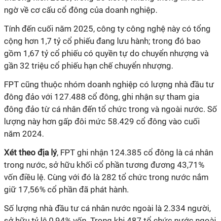
ngờ về cơ cấu cổ đông của doanh nghiệp.
Tính đến cuối năm 2025, công ty công nghệ này có tổng
cộng hơn 1,7 tỷ cổ phiếu đang lưu hành; trong đó bao
gồm 1,67 tỷ cổ phiếu có quyền tự do chuyển nhượng và
gần 32 triệu cổ phiếu hạn chế chuyển nhượng.
FPT cũng thuộc nhóm doanh nghiệp có lượng nhà đầu tư
đông đảo với 127.488 cổ đông, ghi nhận sự tham gia
đông đảo từ cá nhân đến tổ chức trong và ngoài nước. Số
lượng này hơn gấp đôi mức 58.429 cổ đông vào cuối
năm 2024.
Xét theo địa lý
, FPT ghi nhận 124.385 cổ đông là cá nhân
trong nước, sở hữu khối cổ phần tương đương 43,71%
vốn điều lệ. Cùng với đó là 282 tổ chức trong nước nắm
giữ 17,56% cổ phần đã phát hành.
Số lượng nhà đầu tư cá nhân nước ngoài là 2.334 người,
sở hữu tỷ lệ 0,94% vốn. Trong khi 487 tổ chức nước ngoài