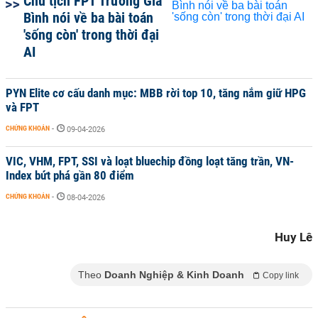
Chủ tịch FPT Trương Gia
Bình nói về ba bài toán
'sống còn' trong thời đại
AI
PYN Elite cơ cấu danh mục: MBB rời top 10, tăng nắm giữ HPG
và FPT
CHỨNG KHOÁN
-
09-04-2026
VIC, VHM, FPT, SSI và loạt bluechip đồng loạt tăng trần, VN-
Index bứt phá gần 80 điểm
CHỨNG KHOÁN
-
08-04-2026
Huy Lê
Theo
Doanh Nghiệp & Kinh Doanh
Copy link