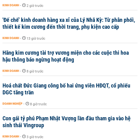
KINH DOANH
-
2 giờ trước
'Đế chế’ kinh doanh hàng xa xỉ của Lý Nhã Kỳ: Từ phân phối,
thiết kế kim cương đến thời trang, phụ kiện cao cấp
KINH DOANH
-
13 giờ trước
Hãng kim cương tài trợ vương miện cho các cuộc thi hoa
hậu thông báo ngừng hoạt động
KINH DOANH
-
8 giờ trước
Hoá chất Đức Giang công bố hai ứng viên HĐQT, cổ phiếu
DGC tăng trần
DOANH NGHIỆP
-
8 giờ trước
Con gái tỷ phú Phạm Nhật Vượng lần đầu tham gia vào hệ
sinh thái Vingroup
KINH DOANH
-
3 giờ trước