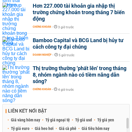
Hơn 227.000 tài khoản gia nhập thị
trường chứng khoán trong tháng 7 biến
động
CHỨNG KHOÁN
-
3 giờ trước
Bamboo Capital và BCG Land bị hủy tư
cách công ty đại chúng
DOANH NGHIỆP
-
5 giờ trước
Thị trường thường ‘phất lên’ trong tháng
8, nhóm ngành nào có tiềm năng dẫn
sóng?
CHỨNG KHOÁN
-
4 giờ trước
LIÊN KẾT NỔI BẬT
Giá vàng hôm nay
Tỷ giá ngoại tệ
Tỷ giá usd
Tỷ giá yen
Tỷ giá euro
Giá heo hơi
Giá cà phê
Giá tiêu hôm nay