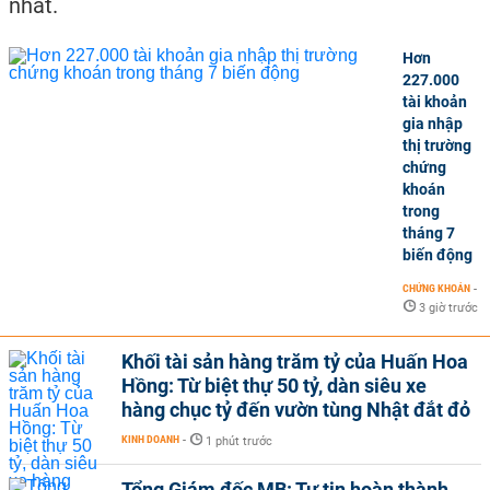
nhất.
Hơn
227.000
tài khoản
gia nhập
thị trường
chứng
khoán
trong
tháng 7
biến động
CHỨNG KHOÁN
-
3 giờ trước
Khối tài sản hàng trăm tỷ của Huấn Hoa
Hồng: Từ biệt thự 50 tỷ, dàn siêu xe
hàng chục tỷ đến vườn tùng Nhật đắt đỏ
KINH DOANH
-
1 phút trước
Tổng Giám đốc MB: Tự tin hoàn thành