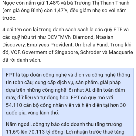
Ngọc còn nắm giữ 1,48% và bà Trương Thị Thanh Thanh
(em giá ông Bình) còn 1,47%; đều giảm nhẹ so với năm
trước.
4 cái tên còn lại trong danh sách sách là các quỹ ETF và
các quỹ hữu trí như DCVFMVN Diamond, Ntasian
Discovery, Emplyees Provident, Umbrella Fund. Trong khi
đó, VOF, Goverment of Singapore, Schroder và Macquarie
đã rời danh sách.
FPT là tập đoàn công nghệ và dịch vụ công nghệ thông
tin toàn cầu; cung cấp dịch vụ, sản phẩm, giải pháp
dựa trên những công nghệ lõi như: AI, điện toán đám
mây, dữ liệu và tự động hóa. FPT có quy mô với
54.110 cán bộ công nhân viên và hiện diện tại hơn 30
quốc gia, vùng lãnh thổ.
Năm ngoái, công ty báo cáo doanh thu tăng trưởng
11,6% lên 70.113 tỷ đồng. Lợi nhuận trước thuế tăng