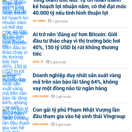
kế hoạch lợi nhuận năm, có thể đạt mốc
40.000 tỷ nếu tình hình thuận lợi
TÀI CHÍNH
-
1 giờ trước
AI trở nên 'đáng sợ' hơn Bitcoin: Giới
đầu tư tháo chạy vì thị trường bốc hơi
40%, 150 tỷ USD bị rút không thương
tiếc
QUỐC TẾ
-
2 giờ trước
Doanh nghiệp duy nhất sản xuất vàng
mã trên sàn báo lãi tăng 64%, không
vay một đồng nào từ ngân hàng
KINH DOANH
-
2 giờ trước
Con gái tỷ phú Phạm Nhật Vượng lần
đầu tham gia vào hệ sinh thái Vingroup
KINH DOANH
-
3 giờ trước