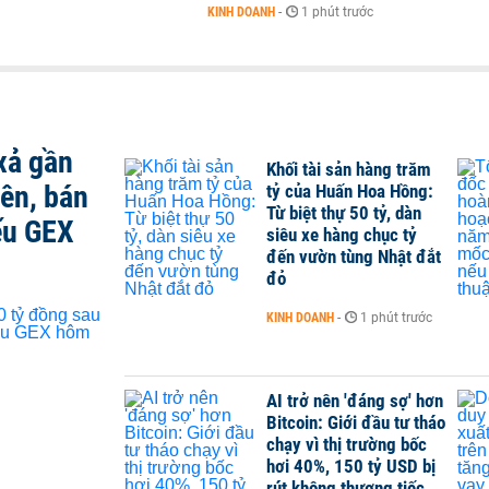
KINH DOANH
-
1 phút trước
xả gần
Khối tài sản hàng trăm
iên, bán
tỷ của Huấn Hoa Hồng:
Từ biệt thự 50 tỷ, dàn
ếu GEX
siêu xe hàng chục tỷ
đến vườn tùng Nhật đắt
đỏ
KINH DOANH
-
1 phút trước
AI trở nên 'đáng sợ' hơn
Bitcoin: Giới đầu tư tháo
chạy vì thị trường bốc
hơi 40%, 150 tỷ USD bị
rút không thương tiếc