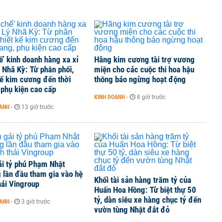
ế’ kinh doanh hàng xa xỉ
Hãng kim cương tài trợ vương
 Nhã Kỳ: Từ phân phối,
miện cho các cuộc thi hoa hậu
kế kim cương đến thời
thông báo ngừng hoạt động
 phụ kiện cao cấp
KINH DOANH
-
8 giờ trước
OANH
-
13 giờ trước
ái tỷ phú Phạm Nhật
 lần đầu tham gia vào hệ
Khối tài sản hàng trăm tỷ của
hái Vingroup
Huấn Hoa Hồng: Từ biệt thự 50
tỷ, dàn siêu xe hàng chục tỷ đến
OANH
-
3 giờ trước
vườn tùng Nhật đắt đỏ