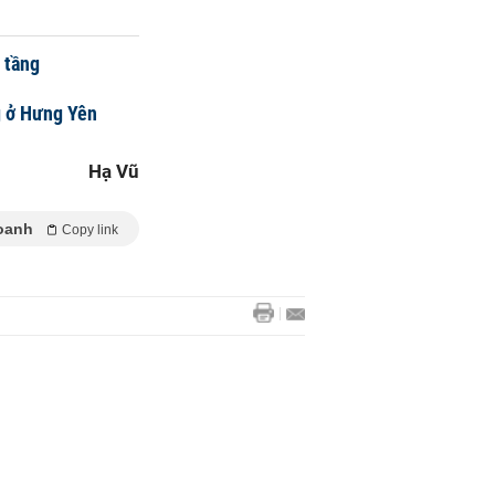
 tầng
g ở Hưng Yên
Hạ Vũ
oanh
Copy link