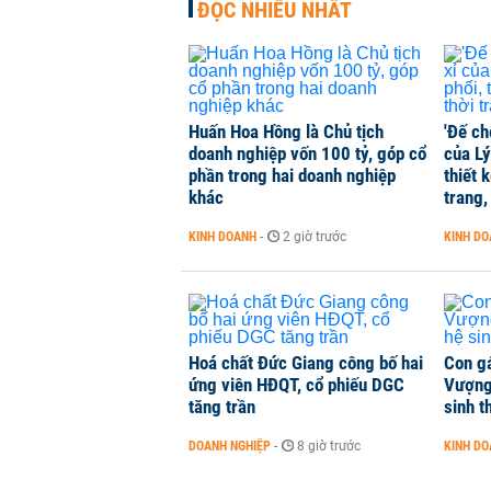
ĐỌC NHIỀU NHẤT
Huấn Hoa Hồng là Chủ tịch
'Đế ch
doanh nghiệp vốn 100 tỷ, góp cổ
của Lý
phần trong hai doanh nghiệp
thiết 
khác
trang,
KINH DOANH
-
2 giờ trước
KINH D
Hoá chất Đức Giang công bố hai
Con g
ứng viên HĐQT, cổ phiếu DGC
Vượng
tăng trần
sinh t
DOANH NGHIỆP
-
8 giờ trước
KINH D