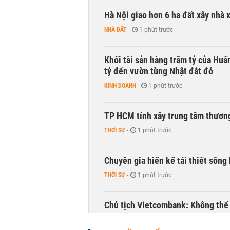
Hà Nội giao hơn 6 ha đất xây nhà 
NHÀ ĐẤT
-
1 phút trước
Khối tài sản hàng trăm tỷ của Huấ
tỷ đến vườn tùng Nhật đắt đỏ
KINH DOANH
-
1 phút trước
TP HCM tính xây trung tâm thương
THỜI SỰ
-
1 phút trước
Chuyên gia hiến kế tái thiết sông
THỜI SỰ
-
1 phút trước
Chủ tịch Vietcombank: Không thể q
TÀI CHÍNH
-
1 phút trước