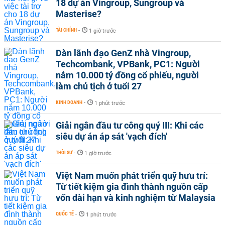
18 dự án Vingroup, Sungroup và
Masterise?
TÀI CHÍNH
-
1 giờ trước
Dàn lãnh đạo GenZ nhà Vingroup,
Techcombank, VPBank, PC1: Người
nắm 10.000 tỷ đồng cổ phiếu, người
làm chủ tịch ở tuổi 27
KINH DOANH
-
1 phút trước
Giải ngân đầu tư công quý III: Khi các
siêu dự án áp sát 'vạch đích'
THỜI SỰ
-
1 giờ trước
Việt Nam muốn phát triển quỹ hưu trí:
Từ tiết kiệm gia đình thành nguồn cấp
vốn dài hạn và kinh nghiệm từ Malaysia
QUỐC TẾ
-
1 phút trước