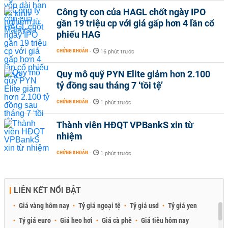
Công ty con của HAGL chốt ngày IPO
gần 19 triệu cp với giá gấp hơn 4 lần cổ
phiếu HAG
CHỨNG KHOÁN
-
16 phút trước
Quy mô quỹ PYN Elite giảm hơn 2.100
tỷ đồng sau tháng 7 ‘tồi tệ’
CHỨNG KHOÁN
-
1 phút trước
Thành viên HĐQT VPBankS xin từ
nhiệm
CHỨNG KHOÁN
-
1 phút trước
LIÊN KẾT NỔI BẬT
Giá vàng hôm nay
Tỷ giá ngoại tệ
Tỷ giá usd
Tỷ giá yen
Tỷ giá euro
Giá heo hơi
Giá cà phê
Giá tiêu hôm nay