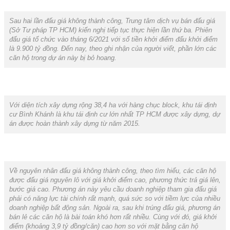
Sau hai lần đấu giá không thành công, Trung tâm dịch vụ bán đấu giá
(Sở Tư pháp TP HCM) kiến nghị tiếp tục thực hiện lần thứ ba. Phiên
đấu giá tổ chức vào tháng 6/2021 với số tiền khởi điểm đấu khởi điểm
là 9.900 tỷ đồng. Đến nay, theo ghi nhận của người viết, phần lớn các
căn hộ trong dự án này bị bỏ hoang.
Với diện tích xây dựng rộng 38,4 ha với hàng chục block, khu tái định
cư Bình Khánh là khu tái định cư lớn nhất TP HCM được xây dựng, dự
án được hoàn thành xây dựng từ năm 2015.
Về nguyên nhân đấu giá không thành công, theo tìm hiểu, các căn hộ
được đấu giá nguyên lô với giá khởi điểm cao, phương thức trả giá lên,
bước giá cao. Phương án này yêu cầu doanh nghiệp tham gia đấu giá
phải có năng lực tài chính rất mạnh, quá sức so với tiềm lực của nhiều
doanh nghiệp bất động sản. Ngoài ra, sau khi trúng đấu giá, phương án
bán lẻ các căn hộ là bài toán khó hơn rất nhiều. Cùng với đó, giá khởi
điểm (khoảng 3,9 tỷ đồng/căn) cao hơn so với mặt bằng căn hộ