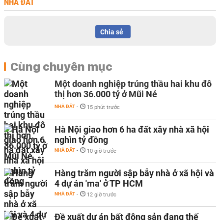
NHÀ ĐẤT
Chia sẻ
Cùng chuyên mục
Một doanh nghiệp trúng thầu hai khu đô
thị hơn 36.000 tỷ ở Mũi Né
NHÀ ĐẤT
-
15 phút trước
Hà Nội giao hơn 6 ha đất xây nhà xã hội
nghìn tỷ đồng
NHÀ ĐẤT
-
10 giờ trước
Hàng trăm người sập bẫy nhà ở xã hội và
4 dự án 'ma' ở TP HCM
NHÀ ĐẤT
-
12 giờ trước
Đề xuất dự án bất động sản đang thế