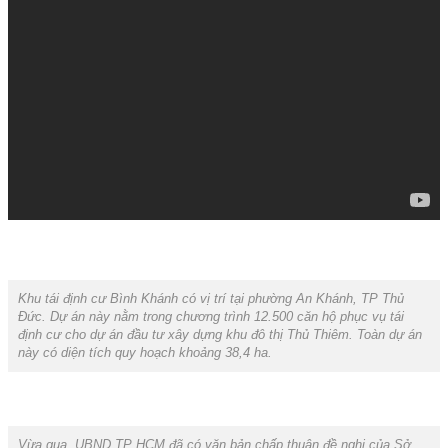
Khu tái định cư Bình Khánh có vị trí tại phường An Khánh, TP Thủ
Đức. Dự án này nằm trong chương trình 12.500 căn hộ phục vụ tái
định cư cho dự án đầu tư xây dựng khu đô thị Thủ Thiêm. Toàn dự án
này có diện tích quy hoạch khoảng 38,4 ha.
Vừa qua, UBND TP HCM đã có văn bản chấp thuận đề nghị của Sở