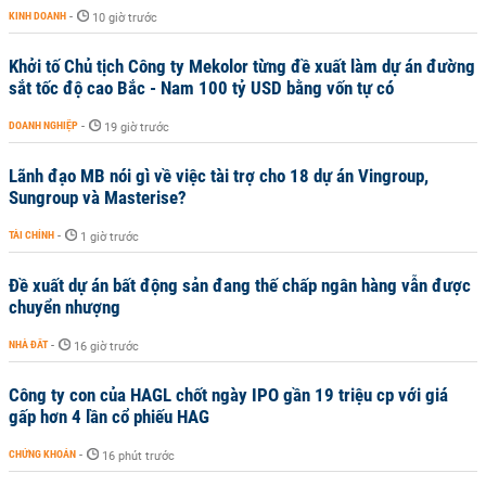
KINH DOANH
-
10 giờ trước
Khởi tố Chủ tịch Công ty Mekolor từng đề xuất làm dự án đường
sắt tốc độ cao Bắc - Nam 100 tỷ USD bằng vốn tự có
DOANH NGHIỆP
-
19 giờ trước
Lãnh đạo MB nói gì về việc tài trợ cho 18 dự án Vingroup,
Sungroup và Masterise?
TÀI CHÍNH
-
1 giờ trước
Đề xuất dự án bất động sản đang thế chấp ngân hàng vẫn được
chuyển nhượng
NHÀ ĐẤT
-
16 giờ trước
Công ty con của HAGL chốt ngày IPO gần 19 triệu cp với giá
gấp hơn 4 lần cổ phiếu HAG
CHỨNG KHOÁN
-
16 phút trước