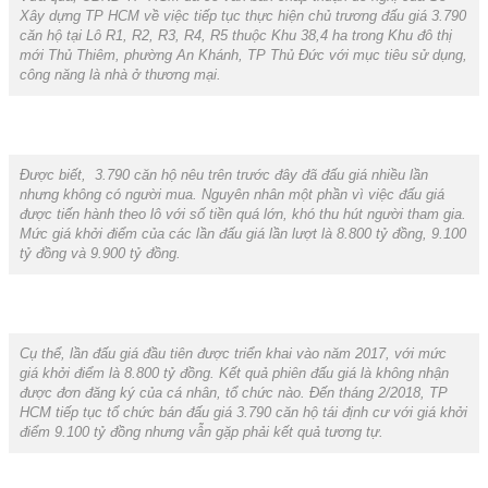
Xây dựng TP HCM về việc tiếp tục thực hiện chủ trương đấu giá 3.790
căn hộ tại Lô R1, R2, R3, R4, R5 thuộc Khu 38,4 ha trong Khu đô thị
mới Thủ Thiêm, phường An Khánh, TP Thủ Đức với mục tiêu sử dụng,
công năng là nhà ở thương mại.
Được biết, 3.790 căn hộ nêu trên trước đây đã đấu giá nhiều lần
nhưng không có người mua. Nguyên nhân một phần vì việc đấu giá
được tiến hành theo lô với số tiền quá lớn, khó thu hút người tham gia.
Mức giá khởi điểm của các lần đấu giá lần lượt là 8.800 tỷ đồng, 9.100
tỷ đồng và 9.900 tỷ đồng.
Cụ thể, lần đấu giá đầu tiên được triển khai vào năm 2017, với mức
giá khởi điểm là 8.800 tỷ đồng. Kết quả phiên đấu giá là không nhận
được đơn đăng ký của cá nhân, tổ chức nào. Đến tháng 2/2018, TP
HCM tiếp tục tổ chức bán đấu giá 3.790 căn hộ tái định cư với giá khởi
điểm 9.100 tỷ đồng nhưng vẫn gặp phải kết quả tương tự.