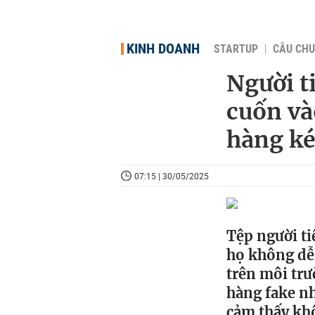
KINH DOANH
STARTUP
CÂU CHU
Người ti
cuốn và
hàng ké
07:15 | 30/05/2025
Tệp người ti
họ không dễ 
trên môi trư
hàng fake nh
cảm thấy khô