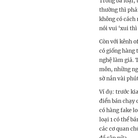
Trong ba loại,
thường thì phả
không có cách 
nói vui ‘xui thì
Còn với kênh of
có giống hàng 
nghệ làm giả. 
môn, những ngườ
sờ nắn vài phút
Ví dụ: trước k
điển bán chạy c
có hàng fake lo
loại 1 có thể b
các cơ quan ch
đề cập nữa.