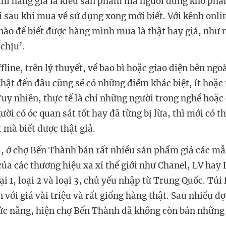
 thì hàng giả là kiểu sản phẩm mà người dùng khó phân
i sau khi mua về sử dụng xong mới biết. Với kênh onli
nào để biết được hàng mình mua là thật hay giả, như 
 chịu’.
fline, trên lý thuyết, về bao bì hoặc giao diện bên ngo
thật đến đâu cũng sẽ có những điểm khác biệt, ít hoặc
Tuy nhiên, thực tế là chỉ những người trong nghề hoặc
i có óc quan sát tốt hay đã từng bị lừa, thì mới có t
 mà biết được thật giả.
ia, ở chợ Bến Thành bán rất nhiều sản phẩm giả các mẫ
ủa các thương hiệu xa xỉ thế giới như Chanel, LV hay 
ại 1, loại 2 và loại 3, chủ yếu nhập từ Trung Quốc. Túi
án với giá vài triệu và rất giống hàng thật. Sau nhiều đ
ức năng, hiện chợ Bến Thành đã không còn bán những