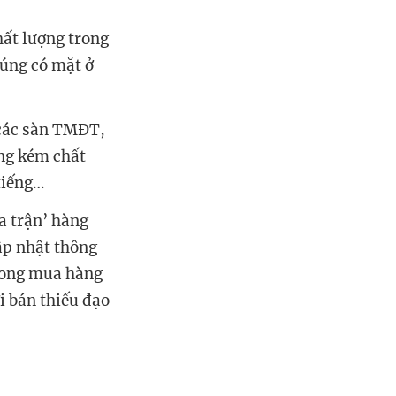
hất lượng trong
húng có mặt ở
 các sàn TMĐT,
ung kém chất
tiếng…
ma trận’ hàng
ập nhật thông
trong mua hàng
i bán thiếu đạo