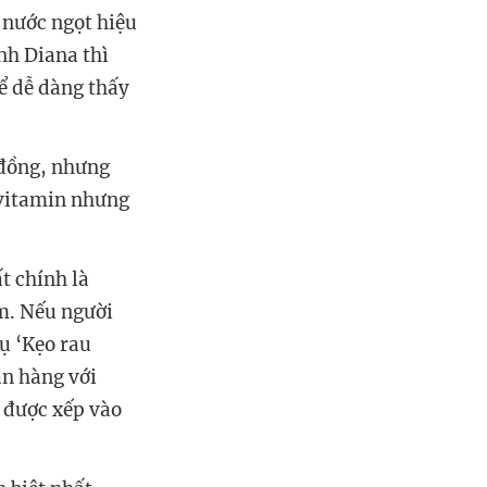
 nước ngọt hiệu
nh Diana thì
hể dễ dàng thấy
 đồng, nhưng
 vitamin nhưng
t chính là
m. Nếu người
Vụ ‘Kẹo rau
án hàng với
ể được xếp vào