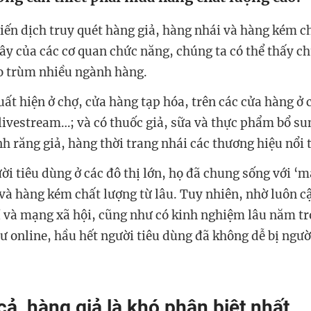
hiến dịch truy quét hàng giả, hàng nhái và hàng kém c
đây của các cơ quan chức năng, chúng ta có thể thấy c
o trùm nhiều ngành hàng.
uất hiện ở chợ, cửa hàng tạp hóa, trên các cửa hàng ở
 livestream…; và có thuốc giả, sữa và thực phẩm bổ s
h răng giả, hàng thời trang nhái các thương hiệu nổi 
ời tiêu dùng ở các đô thị lớn, họ đã chung sống với ‘
 và hàng kém chất lượng từ lâu. Tuy nhiên, nhờ luôn c
hí và mạng xã hội, cũng như có kinh nghiệm lâu năm 
hư online, hầu hết người tiêu dùng đã không dễ bị ngườ
cả, hàng giả là khó phân biệt nhất