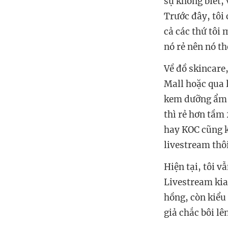
sự không biết, 
Trước đây, tôi
cả các thứ tôi
nó rẻ nên nó th
Về đồ skincare
Mall hoặc qua 
kem dưỡng ẩm 
thì rẻ hơn tầm
hay KOC cũng k
livestream thô
Hiện tại, tôi v
Livestream kia
hồng, còn kiểu
giả chắc bôi lê