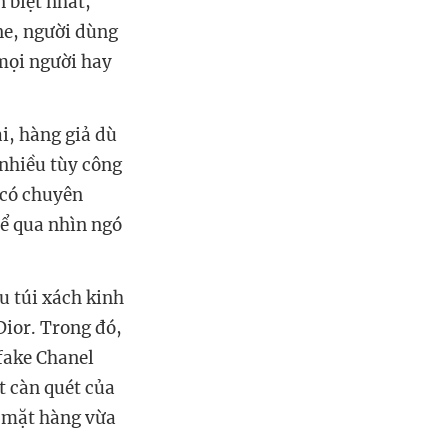
 biệt nhất,
ne, người dùng
mọi người hay
ài, hàng giả dù
 nhiều tùy công
 có chuyên
hể qua nhìn ngó
u túi xách kinh
Dior. Trong đó,
 fake Chanel
ợt càn quét của
 mặt hàng vừa