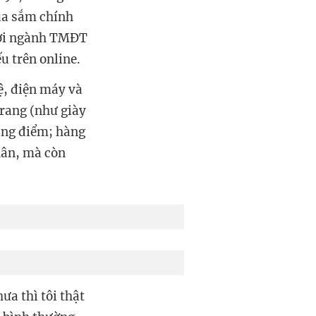
mua sắm chính
thời ngành TMĐT
u trên online.
ệ, điện máy và
trang (như giày
ang điểm; hàng
hân, mà còn
ưa thì tôi thật