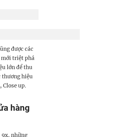
cũng được các
 mới triệt phá
ệu lớn để thu
c thương hiệu
 Close up.
cửa hàng
à 9x, những