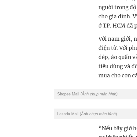
người trong độ
cho gia đình. 
ở TP. HCM đã p
Với nam giới, 
điện tử. Với p
dép, áo quần v
tiêu dùng và đ
mua cho con cá
Shopee Mall (
Ảnh chụp màn hình)
Lazada Mall (
Ảnh chụp màn hình
)
“Nếu bây giờ hỏ