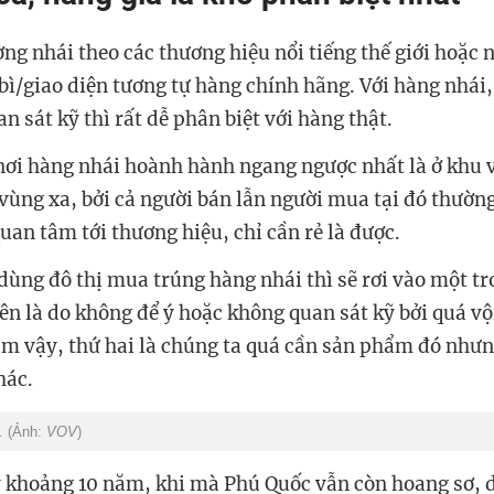
g nhái theo các thương hiệu nổi tiếng thế giới hoặc n
 bì/giao diện tương tự hàng chính hãng. Với hàng nhái
an sát kỹ thì rất dễ phân biệt với hàng thật.
nơi hàng nhái hoành hành ngang ngược nhất là ở khu 
vùng xa, bởi cả người bán lẫn người mua tại đó thường
uan tâm tới thương hiệu, chỉ cần rẻ là được.
dùng đô thị mua trúng hàng nhái thì sẽ rơi vào một tr
iên là do không để ý hoặc không quan sát kỹ bởi quá v
làm vậy, thứ hai là chúng ta quá cần sản phẩm đó như
hác.
. (Ảnh:
VOV
)
y khoảng 10 năm, khi mà Phú Quốc vẫn còn hoang sơ, 