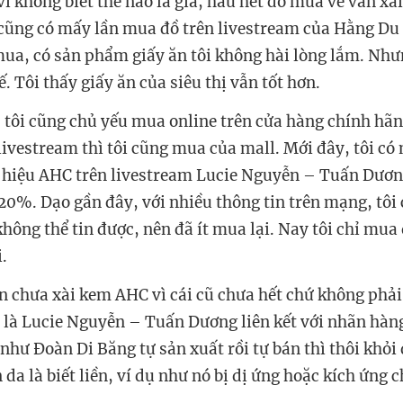
vì không biết thế nào là giả, hầu hết đồ mua về vẫn xà
 cũng có mấy lần mua đồ trên livestream của Hằng Du 
 mua, có sản phẩm giấy ăn tôi không hài lòng lắm. Nhưn
ế. Tôi thấy giấy ăn của siêu thị vẫn tốt hơn.
, tôi cũng chủ yếu mua online trên cửa hàng chính hã
livestream thì tôi cũng mua của mall. Mới đây, tôi c
hiệu AHC trên livestream Lucie Nguyễn – Tuấn Dương
 20%. Dạo gần đây, với nhiều thông tin trên mạng, tô
hông thể tin được, nên đã ít mua lại. Nay tôi chỉ mua
i.
ẫn chưa xài kem AHC vì cái cũ chưa hết chứ không phải 
 là Lucie Nguyễn – Tuấn Dương liên kết với nhãn hàn
 như Đoàn Di Băng tự sản xuất rồi tự bán thì thôi khỏ
n da là biết liền, ví dụ như nó bị dị ứng hoặc kích ứng 