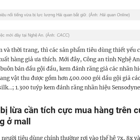
iệu nổi tiếng vừa bị lực lượng Hải quan bắt giữ. (Ảnh:
Hải quan Online
)
việc mới đây tại Nghệ An. (Ảnh:
CACC
)
và thời trang, thì các sản phẩm tiêu dùng thiết yếu 
xuất hàng giả ưa thích. Mới đây, Công an tỉnh Nghệ An
buôn bán dầu gội đầu, kem đánh răng giả các nhãn hi
 Tang vật thu được gồm hơn 400.000 gói dầu gội giả cá
ilk…; 1.300 tuýp kem đánh răng nhãn hiệu Sensodyne,
bị lừa cần tích cực mua hàng trên 
g ở mall
 người tiêu dùng chính thường rơi vào thế hệ 7x, 8x v