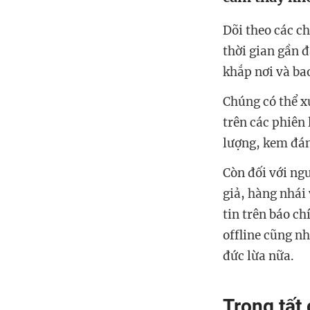
Dõi theo các c
thời gian gần 
khắp nơi và ba
Chúng có thể x
trên các phiên
lượng, kem đán
Còn đối với ngư
giả, hàng nhái
tin trên báo c
offline cũng n
đức lừa nữa.
Trong tất 