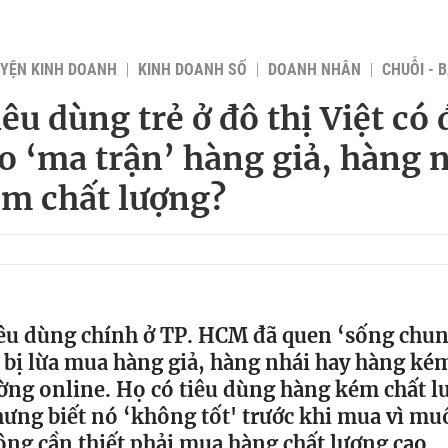
YỆN KINH DOANH
KINH DOANH SỐ
DOANH NHÂN
CHUỖI - 
êu dùng trẻ ở đô thị Việt có 
o ‘ma trận’ hàng giả, hàng n
m chất lượng?
êu dùng chính ở TP. HCM đã quen ‘sống chung
bị lừa mua hàng giả, hàng nhái hay hàng ké
ờng online. Họ có tiêu dùng hàng kém chất l
ưng biết nó ‘không tốt' trước khi mua vì muố
ng cần thiết phải mua hàng chất lượng cao.