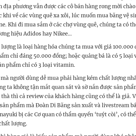
ển địa phương vẫn được các cô bán hàng rong mời chào
c khi về các vùng quê xa xôi, lúc muốn mua băng vệ si
ane. Khi đi mua sắm ở các chợ vùng quê, chúng ta có t
ương hiệu Adidos hay Nikee…
lượng là loại hàng hóa chúng ta mua với giá 100.000
hẩm chỉ đáng 50.000 đồng; hoặc quảng bá là có 5 loại
ản phẩm chỉ có 3 loại vitamin.
mà người dùng dễ mua phải hàng kém chất lượng nhấ
úng ta không tận mắt quan sát và sờ nắn được sản phẩ
thà thì cả review của khách hàng cũng có thể là giả. 
 sản phẩm mà Đoàn Di Băng sản xuất và livestream b
ayuki bị các Cơ quan có thẩm quyền ‘tuýt còi’, có th
chất lượng.