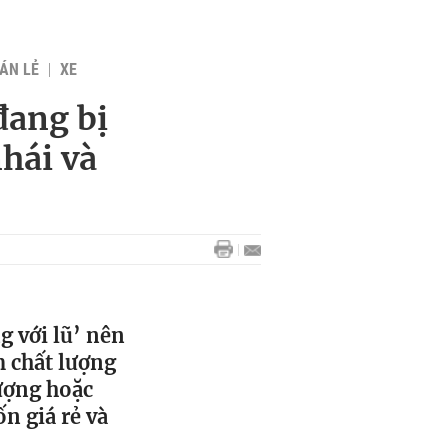
BÁN LẺ
XE
đang bị
hái và
 với lũ’ nên
m chất lượng
ượng hoặc
n giá rẻ và