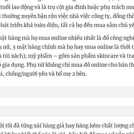
 tuổi lao động và là trụ cột gia đình hoặc phụ trách 
Vì thường xuyên bận rộn việc nhà việc công ty, đồng 
hát triển khá toàn diện, tất cả họ đều mua sắm chủ yế
mặt hàng mà họ mua online nhiều nhất là đồ công ngh
hụ nữ, 3 mặt hàng chính mà họ hay mua online là thời 
à túi xách); mỹ phẩm – gồm sản phẩm skincare và tr
ồ gia dụng. Phụ nữ không chỉ mua đồ online cho bản t
i, chồng/người yêu và bố mẹ 2 bên.
i tôi đã từng xài hàng giả hay hàng kém chất lượng ch