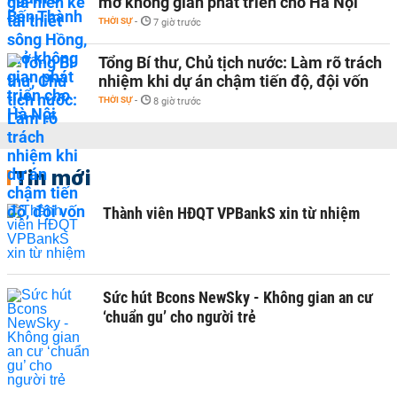
mở không gian phát triển cho Hà Nội
THỜI SỰ
-
7 giờ trước
Tổng Bí thư, Chủ tịch nước: Làm rõ trách
nhiệm khi dự án chậm tiến độ, đội vốn
THỜI SỰ
-
8 giờ trước
Tin mới
Thành viên HĐQT VPBankS xin từ nhiệm
Sức hút Bcons NewSky - Không gian an cư
‘chuẩn gu’ cho người trẻ