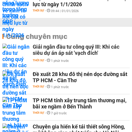
lực từ ngày 1/1/2026
THỜI SỰ
-
09:44 | 01/01/2026
Cùng chuyên mục
Giải ngân đầu tư công quý III: Khi các
siêu dự án áp sát 'vạch đích'
THỜI SỰ
-
1 phút trước
Đề xuất 28 khu đô thị nén dọc đường sắt
TP HCM - Cần Thơ
THỜI SỰ
-
1 phút trước
TP HCM tính xây trung tâm thương mại,
bãi xe ngầm ở Bến Thành
THỜI SỰ
-
7 giờ trước
Chuyên gia hiến kế tái thiết sông Hồng,