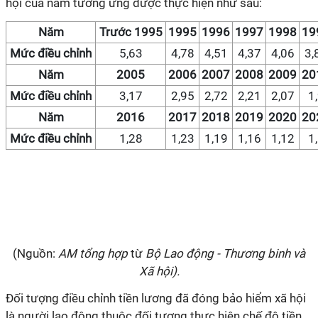
hội của năm tương ứng được thực hiện như sau:
Năm
Trước 1995
1995
1996
1997
1998
19
Mức điều chỉnh
5,63
4,78
4,51
4,37
4,06
3,
Năm
2005
2006
2007
2008
2009
20
Mức điều chỉnh
3,17
2,95
2,72
2,21
2,07
1
Năm
2016
2017
2018
2019
2020
20
Mức điều chỉnh
1,28
1,23
1,19
1,16
1,12
1
(Nguồn:
AM tổng hợp
từ
Bộ Lao động - Thương binh và
Xã hội
).
Đối tượng điều chỉnh tiền lương đã đóng bảo hiểm xã hội
là người lao động thuộc đối tượng thực hiện chế độ tiền