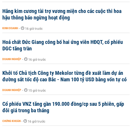
Hãng kim cương tài trợ vương miện cho các cuộc thi hoa
hậu thông báo ngừng hoạt động
KINH DOANH
-
16 giờ trước
Hoá chất Đức Giang công bố hai ứng viên HĐQT, cổ phiếu
DGC tăng trần
DOANH NGHIỆP
-
16 giờ trước
Khởi tố Chủ tịch Công ty Mekolor từng đề xuất làm dự án
đường sắt tốc độ cao Bắc - Nam 100 tỷ USD bằng vốn tự có
DOANH NGHIỆP
-
15 giờ trước
Cổ phiếu VNZ tăng gần 190.000 đồng/cp sau 5 phiên, gấp
đôi giá trong ba tháng
CHỨNG KHOÁN
-
16 giờ trước