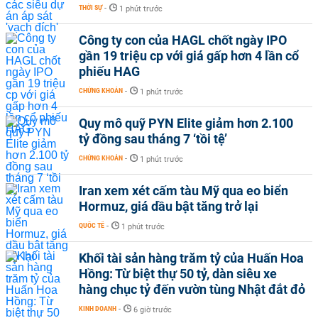
THỜI SỰ
-
1 phút trước
Công ty con của HAGL chốt ngày IPO
gần 19 triệu cp với giá gấp hơn 4 lần cổ
phiếu HAG
CHỨNG KHOÁN
-
1 phút trước
Quy mô quỹ PYN Elite giảm hơn 2.100
tỷ đồng sau tháng 7 ‘tồi tệ’
CHỨNG KHOÁN
-
1 phút trước
Iran xem xét cấm tàu Mỹ qua eo biển
Hormuz, giá dầu bật tăng trở lại
QUỐC TẾ
-
1 phút trước
Khối tài sản hàng trăm tỷ của Huấn Hoa
Hồng: Từ biệt thự 50 tỷ, dàn siêu xe
hàng chục tỷ đến vườn tùng Nhật đắt đỏ
KINH DOANH
-
6 giờ trước