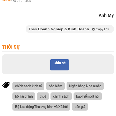
THỜI SỰ
-
01-01-2025
Anh My
Theo
Doanh Nghiệp & Kinh Doanh
Copy link
THỜI SỰ
Chia sẻ
chính sách kinh tế
bảo hiểm
Ngân hàng Nhà nước
bộ Tài chính
thuế
chính sách
bảo hiểm xã hội
Bộ Lao động Thương binh và Xã hội
tiền giả