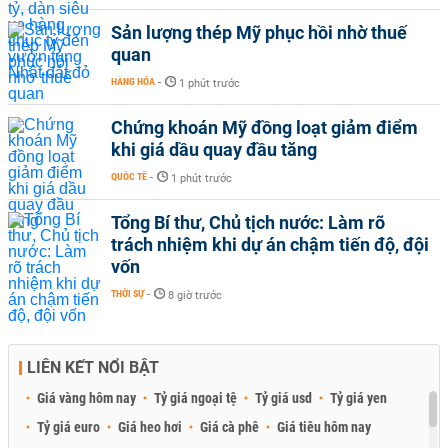
Sản lượng thép Mỹ phục hồi nhờ thuế
quan
HÀNG HÓA
-
1 phút trước
Chứng khoán Mỹ đồng loạt giảm điểm
khi giá dầu quay đầu tăng
QUỐC TẾ
-
1 phút trước
Tổng Bí thư, Chủ tịch nước: Làm rõ
trách nhiệm khi dự án chậm tiến độ, đội
vốn
THỜI SỰ
-
8 giờ trước
LIÊN KẾT NỔI BẬT
Giá vàng hôm nay
Tỷ giá ngoại tệ
Tỷ giá usd
Tỷ giá yen
Tỷ giá euro
Giá heo hơi
Giá cà phê
Giá tiêu hôm nay