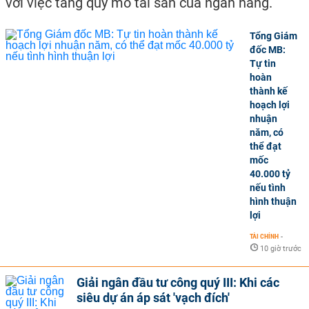
với việc tăng quy mô tài sản của ngân hàng.
Tổng Giám
đốc MB:
Tự tin
hoàn
thành kế
hoạch lợi
nhuận
năm, có
thể đạt
mốc
40.000 tỷ
nếu tình
hình thuận
lợi
TÀI CHÍNH
-
10 giờ trước
Giải ngân đầu tư công quý III: Khi các
siêu dự án áp sát 'vạch đích'