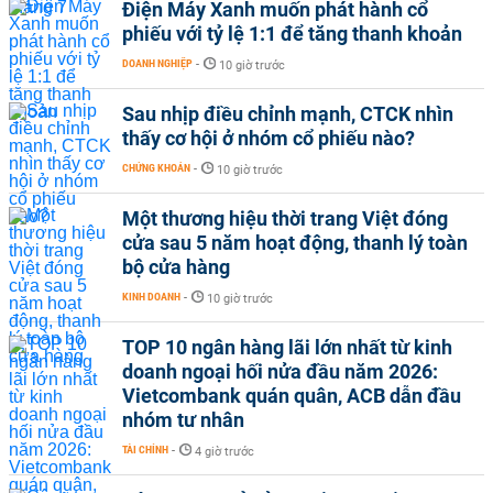
Điện Máy Xanh muốn phát hành cổ
phiếu với tỷ lệ 1:1 để tăng thanh khoản
DOANH NGHIỆP
-
10 giờ trước
Sau nhịp điều chỉnh mạnh, CTCK nhìn
thấy cơ hội ở nhóm cổ phiếu nào?
CHỨNG KHOÁN
-
10 giờ trước
Một thương hiệu thời trang Việt đóng
cửa sau 5 năm hoạt động, thanh lý toàn
bộ cửa hàng
KINH DOANH
-
10 giờ trước
TOP 10 ngân hàng lãi lớn nhất từ kinh
doanh ngoại hối nửa đầu năm 2026:
Vietcombank quán quân, ACB dẫn đầu
nhóm tư nhân
TÀI CHÍNH
-
4 giờ trước