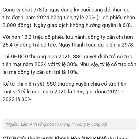
Công ty chốt
7/8 là ngày đăng ký cuối cùng để nhận cổ
tức đợt 1 năm 2024 bằng tiền, tỷ lệ 20% (1 cổ phiếu nhận
2.000 đồng). Ngày giao dịch không hưởng quyền là 6/8.
Với
hơn 13,2 triệu cổ phiếu lưu hành, công ty cần chi hơn
26,4 tỷ đồng trả cổ tức.
Ngày thanh toán dự kiến là
29/8
.
Tại ĐHĐCĐ thường niên 2025, SSC quyết định trả cổ tức
tiền mặt năm 2024 với tỷ lệ 30%. Như vậy, tỷ lệ cổ tức còn
lại mà công ty cần chi trả là 10%.
Kể từ khi niêm yết, SSC thường xuyên chia cổ tức tiền
mặt với tỷ lệ cao, năm 2020 là 15%, giai đoạn 2021 -
2023 là 30%.
(Nguồn:
Lâm Anh tổng hợp từ thông tin công ty công bố
)
CTCP Cấp thoát nước Khánh Hòa (Mã: KHW)
đã
thông