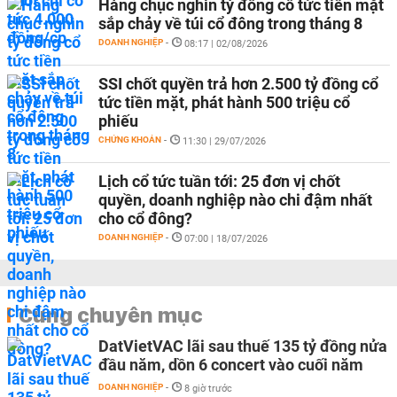
Hàng chục nghìn tỷ đồng cổ tức tiền mặt
sắp chảy về túi cổ đông trong tháng 8
DOANH NGHIỆP
-
08:17 | 02/08/2026
SSI chốt quyền trả hơn 2.500 tỷ đồng cổ
tức tiền mặt, phát hành 500 triệu cổ
phiếu
CHỨNG KHOÁN
-
11:30 | 29/07/2026
Lịch cổ tức tuần tới: 25 đơn vị chốt
quyền, doanh nghiệp nào chi đậm nhất
cho cổ đông?
DOANH NGHIỆP
-
07:00 | 18/07/2026
Cùng chuyên mục
DatVietVAC lãi sau thuế 135 tỷ đồng nửa
đầu năm, dồn 6 concert vào cuối năm
DOANH NGHIỆP
-
8 giờ trước