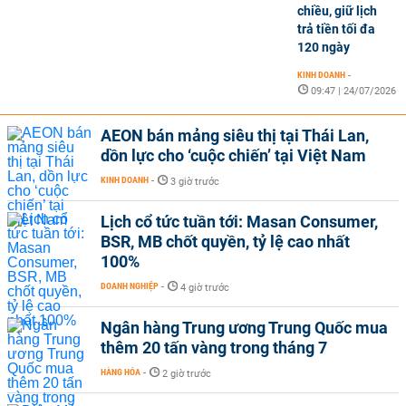
chiều, giữ lịch
trả tiền tối đa
120 ngày
KINH DOANH
-
09:47 | 24/07/2026
AEON bán mảng siêu thị tại Thái Lan,
dồn lực cho ‘cuộc chiến’ tại Việt Nam
KINH DOANH
-
3 giờ trước
Lịch cổ tức tuần tới: Masan Consumer,
BSR, MB chốt quyền, tỷ lệ cao nhất
100%
DOANH NGHIỆP
-
4 giờ trước
Ngân hàng Trung ương Trung Quốc mua
thêm 20 tấn vàng trong tháng 7
HÀNG HÓA
-
2 giờ trước