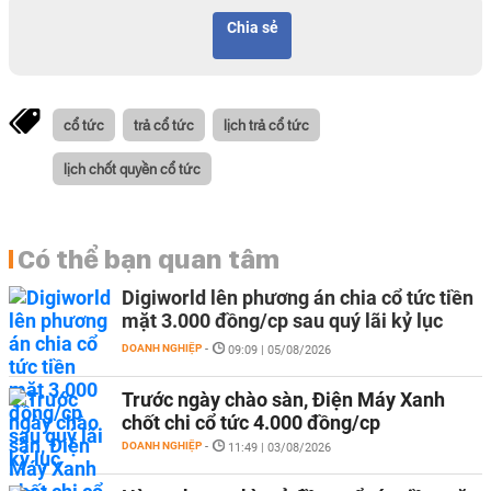
Chia sẻ
cổ tức
trả cổ tức
lịch trả cổ tức
lịch chốt quyền cổ tức
Có thể bạn quan tâm
Digiworld lên phương án chia cổ tức tiền
mặt 3.000 đồng/cp sau quý lãi kỷ lục
DOANH NGHIỆP
-
09:09 | 05/08/2026
Trước ngày chào sàn, Điện Máy Xanh
chốt chi cổ tức 4.000 đồng/cp
DOANH NGHIỆP
-
11:49 | 03/08/2026