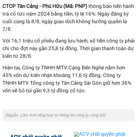
CTCP Tân Cảng - Phú Hữu (Mã: PNP)
thông báo tiến hành
trả cổ tức năm 2024 bằng tiền, tỷ lệ 16%. Ngày đăng ký
cuối cùng là 8/8, ngày giao dịch không hưởng quyền là
7/8.
Với 16,1 triệu cổ phiếu đang lưu hành, số tiền công ty phải
chi cho đợt này gần 25,8 tỷ đồng. Thời gian thanh toán dự
kiến từ 28/8.
Hiện tại,
Công ty TNHH MTV Cảng Bến Nghé
nắm hơn
45% vốn dự kiến nhận khoảng 11,6 tỷ đồng. Công ty
TNHH MTV Tổng công ty Tân Cảng Sài Gòn giữ hơn 36%
vốn sẽ bỏ túi gần 9,3 tỷ đồng cổ tức.
(Nguồn:
Lâm Anh tổng hợp từ thông tin công ty công bố
)