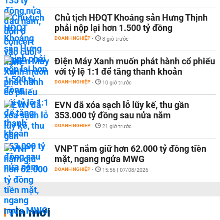
Chủ tịch HĐQT Khoáng sản Hưng Thịnh
phải nộp lại hơn 1.500 tỷ đồng
DOANH NGHIỆP
-
8 giờ trước
Điện Máy Xanh muốn phát hành cổ phiếu
với tỷ lệ 1:1 để tăng thanh khoản
DOANH NGHIỆP
-
10 giờ trước
EVN đã xóa sạch lỗ lũy kế, thu gần
353.000 tỷ đồng sau nửa năm
DOANH NGHIỆP
-
21 giờ trước
VNPT nắm giữ hơn 62.000 tỷ đồng tiền
mặt, ngang ngửa MWG
DOANH NGHIỆP
-
15:56 | 07/08/2026
Tin mới