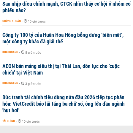
Sau nhịp điều chỉnh mạnh, CTCK nhìn thấy cơ hội ở nhóm cổ
phiếu nào?
CHỨNG KHOÁN
-
10 giờ trước
Công ty 100 tỷ của Huấn Hoa Hồng bỗng dưng ‘biến mất’,
một công ty khác đã giải thể
KINH DOANH
-
8 giờ trước
AEON bán mảng siêu thị tại Thái Lan, dồn lực cho ‘cuộc
chiến’ tại Việt Nam
KINH DOANH
-
3 giờ trước
Bức tranh tài chính tiêu dùng nửa đầu 2026 tiếp tục phân
hóa: VietCredit báo lãi tăng ba chữ số, ông lớn đầu ngành
'hụt hơi'
TÀI CHÍNH
-
10 giờ trước