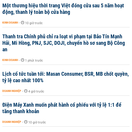
Một thương hiệu thời trang Việt đóng cửa sau 5 năm hoạt
động, thanh lý toàn bộ cửa hàng
KINH DOANH
-
10 giờ trước
Thanh tra Chính phủ chỉ ra loạt vi phạm tại Bảo Tín Mạnh
Hải, Mi Hồng, PNJ, SJC, DOJI, chuyển hồ sơ sang Bộ Công
an
KINH DOANH
-
1 phút trước
Lịch cổ tức tuần tới: Masan Consumer, BSR, MB chốt quyền,
tỷ lệ cao nhất 100%
DOANH NGHIỆP
-
4 giờ trước
Điện Máy Xanh muốn phát hành cổ phiếu với tỷ lệ 1:1 để
tăng thanh khoản
DOANH NGHIỆP
-
10 giờ trước