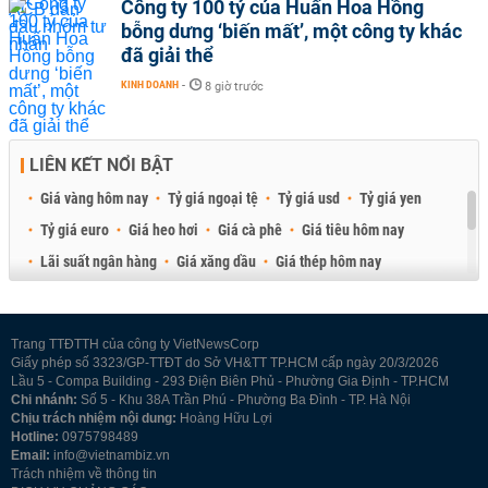
Công ty 100 tỷ của Huấn Hoa Hồng
bỗng dưng ‘biến mất’, một công ty khác
đã giải thể
KINH DOANH
-
8 giờ trước
LIÊN KẾT NỔI BẬT
Giá vàng hôm nay
Tỷ giá ngoại tệ
Tỷ giá usd
Tỷ giá yen
Tỷ giá euro
Giá heo hơi
Giá cà phê
Giá tiêu hôm nay
Lãi suất ngân hàng
Giá xăng dầu
Giá thép hôm nay
Giá sầu riêng
Giá thịt heo
Giá gạo
Giá cao su
Best Retail Brokers
Diễn đàn đầu tư Việt Nam 2026
Trang TTĐTTH của công ty VietNewsCorp
Giấy phép số 3323/GP-TTĐT do Sở VH&TT TP.HCM cấp ngày 20/3/2026
Lầu 5 - Compa Building - 293 Điện Biên Phủ - Phường Gia Định - TP.HCM
Chi nhánh:
Số 5 - Khu 38A Trần Phú - Phường Ba Đình - TP. Hà Nội
Chịu trách nhiệm nội dung:
Hoàng Hữu Lợi
Hotline:
0975798489
Email:
info@vietnambiz.vn
Trách nhiệm về thông tin