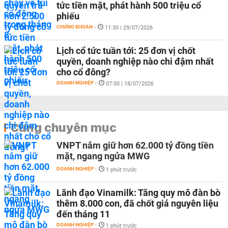
tức tiền mặt, phát hành 500 triệu cổ
phiếu
CHỨNG KHOÁN
-
11:30 | 29/07/2026
Lịch cổ tức tuần tới: 25 đơn vị chốt
quyền, doanh nghiệp nào chi đậm nhất
cho cổ đông?
DOANH NGHIỆP
-
07:00 | 18/07/2026
Cùng chuyên mục
VNPT nắm giữ hơn 62.000 tỷ đồng tiền
mặt, ngang ngửa MWG
DOANH NGHIỆP
-
1 phút trước
Lãnh đạo Vinamilk: Tăng quy mô đàn bò
thêm 8.000 con, đã chốt giá nguyên liệu
đến tháng 11
DOANH NGHIỆP
-
1 phút trước