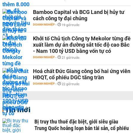
Bamboo Capital và BCG Land bị hủy tư
cách công ty đại chúng
DOANH NGHIỆP
-
19 giờ trước
Khởi tố Chủ tịch Công ty Mekolor từng đề
xuất làm dự án đường sắt tốc độ cao Bắc
- Nam 100 tỷ USD bằng vốn tự có
DOANH NGHIỆP
-
21 giờ trước
Hoá chất Đức Giang công bố hai ứng viên
HĐQT, cổ phiếu DGC tăng trần
DOANH NGHIỆP
-
22 giờ trước
Tin mới
Bị truy thu thuế đặc biệt, giới siêu giàu
Trung Quốc hoảng loạn bán tài sản, cổ phiếu