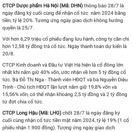
CTCP Dược phẩm Hà Nội (
Mã:
DHN)
thông báo
28/7
là
ngày đăng ký cuối cùng để nhận cổ tức năm 2024
bằng
tiền, tỷ lệ 20%
. Tương ứng ngày giao dịch không hưởng
quyền là
25/7
.
Với hơn 6,29 triệu cổ phiếu đang lưu hành, công ty cần chi
hơn 12,58 tỷ đồng trả cổ tức. Ngày thanh toán dự kiến là
20/8.
CTCP Kinh doanh và Đầu tư Việt Hà
hiện
là cổ đông lớn
nhất
khi nắm giữ
40%
vốn
, ước nhận về hơn 5 tỷ đồng cổ
tức. Bà Đỗ Thị Nga - Thành viên HĐQT và bà Nguyễn Diệu
Trinh - Chủ tịch HĐQT lần lượt nắm giữ 19
,
8%
vốn
và
15
,
56% vốn, có thể nhận khoảng 2
,
5 tỷ đồng và 2 tỷ đồng
từ đợt chia cổ tức.
CTCP Long Hậu (Mã: LHG)
chốt 28/7 là ngày đăng ký
cuối cùng nhận cổ tức tiền mặt năm 2024, tỷ lệ 19% (1 cổ
phiếu nhận 1.900 đồng). Tương ứng ngày giao dịch