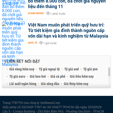
bò thêm 8.000 con, đã chốt giá nguyên
liệu đến tháng 11
DOANH NGHIỆP
-
1 phút trước
Việt Nam muốn phát triển quỹ hưu trí:
Từ tiết kiệm gia đình thành nguồn cấp
vốn dài hạn và kinh nghiệm từ Malaysia
QUỐC TẾ
-
1 giờ trước
LIÊN KẾT NỔI BẬT
Giá vàng hôm nay
Tỷ giá ngoại tệ
Tỷ giá usd
Tỷ giá yen
Tỷ giá euro
Giá heo hơi
Giá cà phê
Giá tiêu hôm nay
Lãi suất ngân hàng
Giá xăng dầu
Giá thép hôm nay
Giá sầu riêng
Giá thịt heo
Giá gạo
Giá cao su
Best Retail Brokers
Diễn đàn đầu tư Việt Nam 2026
Trang TTĐTTH của công ty VietNewsCorp
Giấy phép số 3323/GP-TTĐT do Sở VH&TT TP.HCM cấp ngày 20/3/2026
Lầu 5 - Compa Building - 293 Điện Biên Phủ - Phường Gia Định - TP.HCM