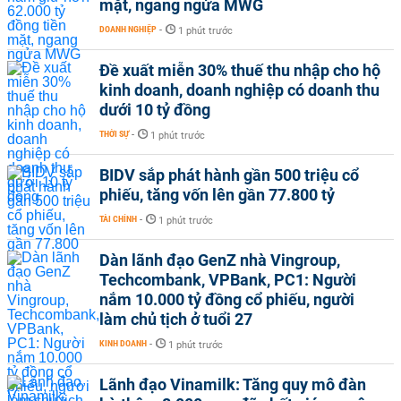
mặt, ngang ngửa MWG
DOANH NGHIỆP
-
1 phút trước
Đề xuất miễn 30% thuế thu nhập cho hộ
kinh doanh, doanh nghiệp có doanh thu
dưới 10 tỷ đồng
THỜI SỰ
-
1 phút trước
BIDV sắp phát hành gần 500 triệu cổ
phiếu, tăng vốn lên gần 77.800 tỷ
TÀI CHÍNH
-
1 phút trước
Dàn lãnh đạo GenZ nhà Vingroup,
Techcombank, VPBank, PC1: Người
nắm 10.000 tỷ đồng cổ phiếu, người
làm chủ tịch ở tuổi 27
KINH DOANH
-
1 phút trước
Lãnh đạo Vinamilk: Tăng quy mô đàn