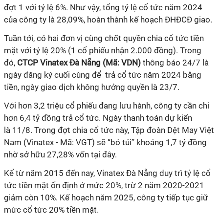
đợt 1 với tỷ lệ 6%. Như vậy, tổng tỷ lệ cổ tức năm 2024
của công ty là 28,09%, hoàn thành kế hoạch ĐHĐCĐ giao.
Tuần tới, có hai đơn vị cùng chốt quyền chia cổ tức tiền
mặt với tỷ lệ 20% (1 cổ phiếu nhận 2.000 đồng). Trong
đó,
CTCP Vinatex Đà Nẵng (Mã: VDN)
thông báo 24/7 là
ngày đăng ký cuối cùng để trả cổ tức năm 2024 bằng
tiền, ngày giao dịch không hưởng quyền là 23/7.
Với hơn 3,2 triệu cổ phiếu đang lưu hành, công ty cần chi
hơn 6,4 tỷ đồng trả cổ tức.
Ngày thanh toán dự kiến
là
11/8
.
Trong đợt chia cổ tức này, Tập đoàn Dệt May Việt
Nam (Vinatex - Mã: VGT) sẽ “bỏ túi” khoảng 1,7 tỷ đồng
nhờ sở hữu 27,28% vốn tại đây.
Kể từ năm 2015 đến nay, Vinatex Đà Nẵng duy trì tỷ lệ cổ
tức tiền mặt ổn định ở mức 20%, trừ 2 năm 2020-2021
giảm còn 10%. Kế hoạch năm 2025, công ty tiếp tục giữ
mức cổ tức 20% tiền mặt.