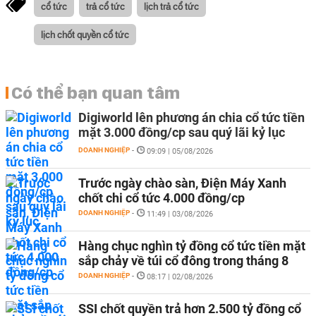
cổ tức
trả cổ tức
lịch trả cổ tức
lịch chốt quyền cổ tức
Có thể bạn quan tâm
Digiworld lên phương án chia cổ tức tiền
mặt 3.000 đồng/cp sau quý lãi kỷ lục
DOANH NGHIỆP
-
09:09 | 05/08/2026
Trước ngày chào sàn, Điện Máy Xanh
chốt chi cổ tức 4.000 đồng/cp
DOANH NGHIỆP
-
11:49 | 03/08/2026
Hàng chục nghìn tỷ đồng cổ tức tiền mặt
sắp chảy về túi cổ đông trong tháng 8
DOANH NGHIỆP
-
08:17 | 02/08/2026
SSI chốt quyền trả hơn 2.500 tỷ đồng cổ