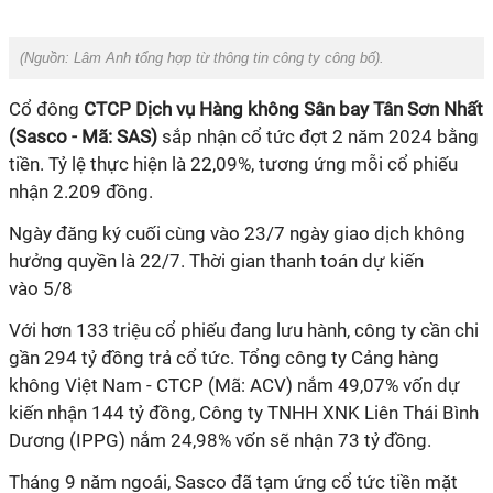
(Nguồn:
Lâm Anh
tổng hợp từ thông tin công ty công bố).
Cổ đông
CTCP Dịch vụ Hàng không Sân bay Tân Sơn Nhất
(S
asco - Mã
: SAS)
sắp nhận cổ tức
đợt 2
năm 2024 bằng
tiền. Tỷ lệ thực hiện là
22,09
%
, tương ứng mỗi cổ phiếu
nhận 2.209 đồng
.
Ngày đăng ký cuối cùng vào 23/7 ngày giao dịch không
hưởng quyền là 22/7. Thời gian thanh toán dự kiến
vào 5/8
Với hơn 133 triệu cổ phiếu đang lưu hành, công ty cần chi
gần 294 tỷ đồng trả cổ tức. Tổng công ty Cảng hàng
không Việt Nam - CTCP (Mã: ACV) nắm 49,07% vốn dự
kiến nhận 144 tỷ đồng, Công ty TNHH XNK Liên Thái Bình
Dương (IPPG) nắm 24,98% vốn sẽ nhận 73 tỷ đồng.
Tháng 9 năm ngoái, Sasco đã tạm ứng cổ tức tiền mặt