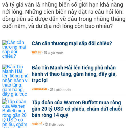
và tỷ giá vẫn là những biến số giới hạn khả năng
nới lỏng. Những diễn biến này đặt ra câu hỏi lớn:
dòng tiền sẽ được dẫn về đâu trong những tháng
cuối năm, và dư địa nới lỏng còn bao nhiêu?
Cán cân thương mại sắp đổi chiều?
THỜI SỰ
-
3 giờ trước
Bảo Tín Mạnh Hải lên tiếng phủ nhận
hành vi thao túng, găm hàng, đẩy giá,
trục lợi
KINH DOANH
-
1 phút trước
Tập đoàn của Warren Buffett mua ròng
gần 20 tỷ USD cổ phiếu, chấm dứt chuỗi
bán ròng 14 quý
QUỐC TẾ
-
5 giờ trước