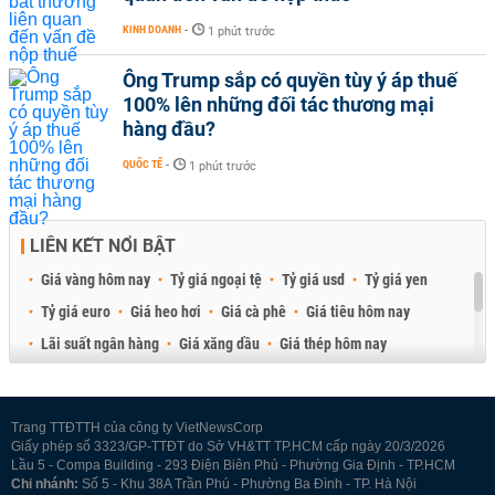
KINH DOANH
-
1 phút trước
Ông Trump sắp có quyền tùy ý áp thuế
100% lên những đối tác thương mại
hàng đầu?
QUỐC TẾ
-
1 phút trước
LIÊN KẾT NỔI BẬT
Giá vàng hôm nay
Tỷ giá ngoại tệ
Tỷ giá usd
Tỷ giá yen
Tỷ giá euro
Giá heo hơi
Giá cà phê
Giá tiêu hôm nay
Lãi suất ngân hàng
Giá xăng dầu
Giá thép hôm nay
Giá sầu riêng
Giá thịt heo
Giá gạo
Giá cao su
Best Retail Brokers
Diễn đàn đầu tư Việt Nam 2026
Trang TTĐTTH của công ty VietNewsCorp
Giấy phép số 3323/GP-TTĐT do Sở VH&TT TP.HCM cấp ngày 20/3/2026
Lầu 5 - Compa Building - 293 Điện Biên Phủ - Phường Gia Định - TP.HCM
Chi nhánh:
Số 5 - Khu 38A Trần Phú - Phường Ba Đình - TP. Hà Nội