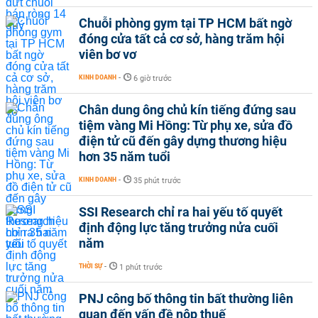
Chuỗi phòng gym tại TP HCM bất ngờ
đóng cửa tất cả cơ sở, hàng trăm hội
viên bơ vơ
KINH DOANH
-
6 giờ trước
Chân dung ông chủ kín tiếng đứng sau
tiệm vàng Mi Hồng: Từ phụ xe, sửa đồ
điện tử cũ đến gây dựng thương hiệu
hơn 35 năm tuổi
KINH DOANH
-
35 phút trước
SSI Research chỉ ra hai yếu tố quyết
định động lực tăng trưởng nửa cuối
năm
THỜI SỰ
-
1 phút trước
PNJ công bố thông tin bất thường liên
quan đến vấn đề nộp thuế