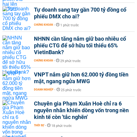
Tự doanh sang tay gần 700 tỷ đồng cổ
phiếu DMX cho ai?
CHỨNG KHOÁN
-
1 phút trước
NHNN cần tăng nắm giữ bao nhiêu cổ
phiếu CTG để sở hữu tối thiểu 65%
VietinBank?
CHỨNG KHOÁN
-
29 phút trước
VNPT nắm giữ hơn 62.000 tỷ đồng tiền
mặt, ngang ngửa MWG
DOANH NGHIỆP
-
25 phút trước
Chuyên gia Phạm Xuân Hoè chỉ ra 6
nguyên nhân khiến dòng vốn trong nền
kinh tế còn 'tắc nghẽn'
THỜI SỰ
-
18 phút trước