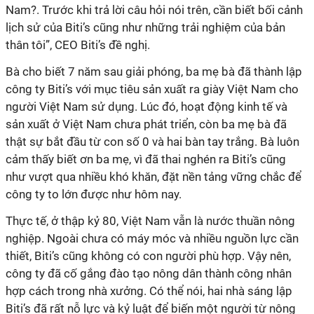
Nam?. Trước khi trả lời câu hỏi nói trên, cần biết bối cảnh
lịch sử của Biti’s cũng như những trải nghiệm của bản
thân tôi”, CEO Biti’s đề nghị.
Bà cho biết 7 năm sau giải phóng, ba mẹ bà đã thành lập
công ty Biti’s với mục tiêu sản xuất ra giày Việt Nam cho
người Việt Nam sử dụng. Lúc đó, hoạt động kinh tế và
sản xuất ở Việt Nam chưa phát triển, còn ba mẹ bà đã
thật sự bắt đầu từ con số 0 và hai bàn tay trắng. Bà luôn
cảm thấy biết ơn ba mẹ, vì đã thai nghén ra Biti’s cũng
như vượt qua nhiều khó khăn, đặt nền tảng vững chắc để
công ty to lớn được như hôm nay.
Thực tế, ở thập kỷ 80, Việt Nam vẫn là nước thuần nông
nghiệp. Ngoài chưa có máy móc và nhiều nguồn lực cần
thiết, Biti’s cũng không có con người phù hợp. Vậy nên,
công ty đã cố gắng đào tạo nông dân thành công nhân
hợp cách trong nhà xưởng. Có thể nói, hai nhà sáng lập
Biti’s đã rất nỗ lực và kỷ luật để biến một người từ nông