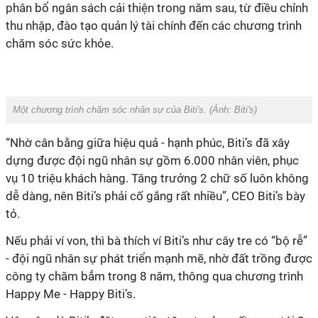
phân bổ ngân sách cải thiện trong năm sau, từ điều chỉnh
thu nhập, đào tạo quản lý tài chính đến các chương trình
chăm sóc sức khỏe.
Một chương trình chăm sóc nhân sự của Biti's. (Ảnh:
Biti's
)
“Nhờ cân bằng giữa hiệu quả - hạnh phúc, Biti’s đã xây
dựng được đội ngũ nhân sự gồm 6.000 nhân viên, phục
vụ 10 triệu khách hàng. Tăng trưởng 2 chữ số luôn không
dễ dàng, nên Biti’s phải cố gắng rất nhiều”, CEO Biti’s bày
tỏ.
Nếu phải ví von, thì bà thích ví Biti’s như cây tre có “bộ rễ”
- đội ngũ nhân sự phát triển mạnh mẽ, nhờ đất trồng được
công ty chăm bẳm trong 8 năm, thông qua chương trình
Happy Me - Happy Biti’s.