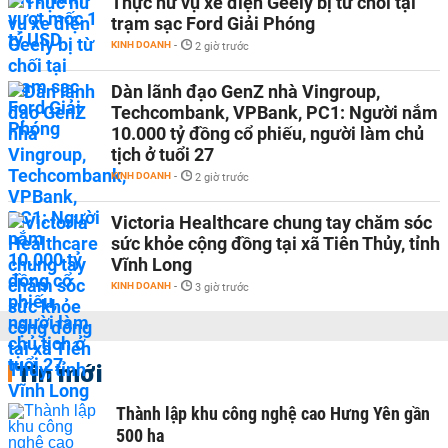
Thực hư vụ xe điện Geely bị từ chối tại
trạm sạc Ford Giải Phóng
KINH DOANH
-
2 giờ trước
Dàn lãnh đạo GenZ nhà Vingroup,
Techcombank, VPBank, PC1: Người nắm
10.000 tỷ đồng cổ phiếu, người làm chủ
tịch ở tuổi 27
KINH DOANH
-
2 giờ trước
Victoria Healthcare chung tay chăm sóc
sức khỏe cộng đồng tại xã Tiên Thủy, tỉnh
Vĩnh Long
KINH DOANH
-
3 giờ trước
Tin mới
Thành lập khu công nghệ cao Hưng Yên gần
500 ha