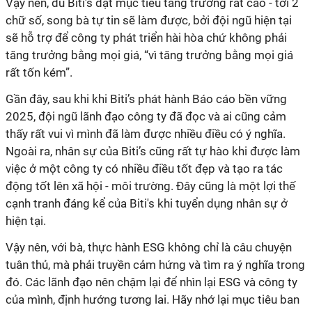
Vậy nên, dù Biti’s đặt mục tiêu tăng trưởng rất cao - tới 2
chữ số, song bà tự tin sẽ làm được, bởi đội ngũ hiện tại
sẽ hỗ trợ để công ty phát triển hài hòa chứ không phải
tăng trưởng bằng mọi giá, “vì tăng trưởng bằng mọi giá
rất tốn kém”.
Gần đây, sau khi khi Biti’s phát hành Báo cáo bền vững
2025, đội ngũ lãnh đạo công ty đã đọc và ai cũng cảm
thấy rất vui vì mình đã làm được nhiều điều có ý nghĩa.
Ngoài ra, nhân sự của Biti’s cũng rất tự hào khi được làm
việc ở một công ty có nhiều điều tốt đẹp và tạo ra tác
động tốt lên xã hội - môi trường. Đây cũng là một lợi thế
cạnh tranh đáng kể của Biti's khi tuyển dụng nhân sự ở
hiện tại.
Vậy nên, với bà, thực hành ESG không chỉ là câu chuyện
tuân thủ, mà phải truyền cảm hứng và tìm ra ý nghĩa trong
đó. Các lãnh đạo nên chậm lại để nhìn lại ESG và công ty
của mình, định hướng tương lai. Hãy nhớ lại mục tiêu ban