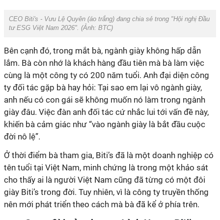
CEO Biti's - Vưu Lệ Quyên (áo trắng) đang chia sẻ trong "Hội nghị Đầu
tư ESG Việt Nam 2026". (Ảnh:
BTC
)
Bên cạnh đó, trong mắt bà, ngành giày không hấp dẫn
lắm. Bà còn nhớ là khách hàng đầu tiên mà bà làm việc
cùng là một công ty có 200 năm tuổi. Anh đại diện công
ty đối tác gặp bà hay hỏi: Tại sao em lại vô ngành giày,
anh nếu có con gái sẽ không muốn nó làm trong ngành
giày đâu. Việc đàn anh đối tác cứ nhắc lui tới vấn đề này,
khiến bà cảm giác như “vào ngành giày là bắt đầu cuộc
đời nô lệ”.
Ở thời điểm bà tham gia, Biti’s đã là một doanh nghiệp có
tên tuổi tại Việt Nam, minh chứng là trong một khảo sát
cho thấy ai là người Việt Nam cũng đã từng có một đôi
giày Biti’s trong đời. Tuy nhiên, vì là công ty truyền thống
nên mới phát triển theo cách mà bà đã kể ở phía trên.