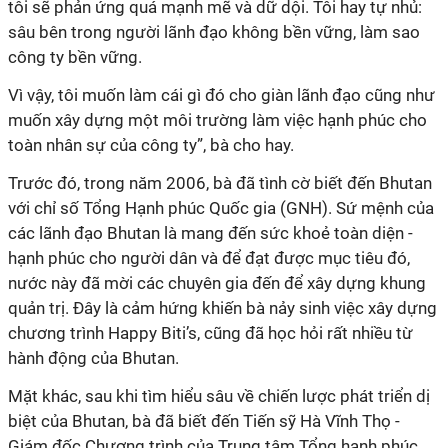
tôi sẽ phản ứng quá mạnh mẽ và dữ dội. Tôi hay tự nhủ:
sâu bên trong người lãnh đạo không bền vững, làm sao
công ty bền vững.
Vì vậy, tôi muốn làm cái gì đó cho giàn lãnh đạo cũng như
muốn xây dựng một môi trường làm việc hạnh phúc cho
toàn nhân sự của công ty”, bà cho hay.
Trước đó, trong năm 2006, bà đã tình cờ biết đến Bhutan
với chỉ số Tổng Hạnh phúc Quốc gia (GNH). Sứ mệnh của
các lãnh đạo Bhutan là mang đến sức khoẻ toàn diện -
hạnh phúc cho người dân và để đạt được mục tiêu đó,
nước này đã mời các chuyên gia đến để xây dựng khung
quản trị. Đây là cảm hứng khiến bà nảy sinh việc xây dựng
chương trình Happy Biti’s, cũng đã học hỏi rất nhiều từ
hành động của Bhutan.
Mặt khác, sau khi tìm hiểu sâu về chiến lược phát triển dị
biệt của Bhutan, bà đã biết đến Tiến sỹ Hà Vĩnh Thọ -
Giám đốc Chương trình của Trung tâm Tổng hạnh phúc