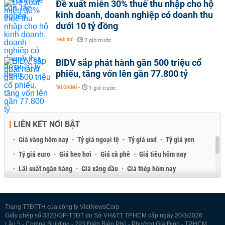
Đề xuất miễn 30% thuế thu nhập cho hộ
kinh doanh, doanh nghiệp có doanh thu
dưới 10 tỷ đồng
THỜI SỰ
-
2 giờ trước
BIDV sắp phát hành gần 500 triệu cổ
phiếu, tăng vốn lên gần 77.800 tỷ
TÀI CHÍNH
-
1 giờ trước
LIÊN KẾT NỔI BẬT
Giá vàng hôm nay
Tỷ giá ngoại tệ
Tỷ giá usd
Tỷ giá yen
Tỷ giá euro
Giá heo hơi
Giá cà phê
Giá tiêu hôm nay
Lãi suất ngân hàng
Giá xăng dầu
Giá thép hôm nay
Giá sầu riêng
Giá thịt heo
Giá gạo
Giá cao su
Best Retail Brokers
Diễn đàn đầu tư Việt Nam 2026
Trang TTĐTTH của công ty VietNewsCorp
Giấy phép số 3323/GP-TTĐT do Sở VH&TT TP.HCM cấp ngày 20/3/2026
Lầu 5 - Compa Building - 293 Điện Biên Phủ - Phường Gia Định - TP.HCM