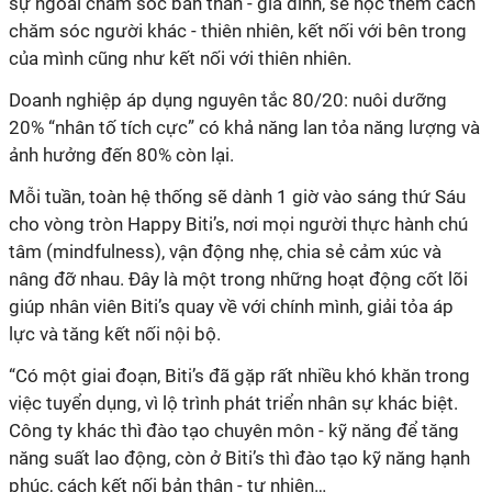
sự ngoài chăm sóc bản thân - gia đình, sẽ học thêm cách
chăm sóc người khác - thiên nhiên, kết nối với bên trong
của mình cũng như kết nối với thiên nhiên.
Doanh nghiệp áp dụng nguyên tắc 80/20: nuôi dưỡng
20% “nhân tố tích cực” có khả năng lan tỏa năng lượng và
ảnh hưởng đến 80% còn lại.
Mỗi tuần, toàn hệ thống sẽ dành 1 giờ vào sáng thứ Sáu
cho vòng tròn Happy Biti’s, nơi mọi người thực hành chú
tâm (mindfulness), vận động nhẹ, chia sẻ cảm xúc và
nâng đỡ nhau. Đây là một trong những hoạt động cốt lõi
giúp nhân viên Biti’s quay về với chính mình, giải tỏa áp
lực và tăng kết nối nội bộ.
“Có một giai đoạn, Biti’s đã gặp rất nhiều khó khăn trong
việc tuyển dụng, vì lộ trình phát triển nhân sự khác biệt.
Công ty khác thì đào tạo chuyên môn - kỹ năng để tăng
năng suất lao động, còn ở Biti’s thì đào tạo kỹ năng hạnh
phúc, cách kết nối bản thân - tự nhiên…