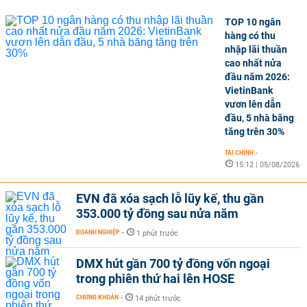
TOP 10 ngân
hàng có thu
nhập lãi thuần
cao nhất nửa
đầu năm 2026:
VietinBank
vươn lên dẫn
đầu, 5 nhà băng
tăng trên 30%
TÀI CHÍNH
-
15:12 | 05/08/2026
EVN đã xóa sạch lỗ lũy kế, thu gần
353.000 tỷ đồng sau nửa năm
DOANH NGHIỆP
-
1 phút trước
DMX hút gần 700 tỷ đồng vốn ngoại
trong phiên thứ hai lên HOSE
CHỨNG KHOÁN
-
14 phút trước