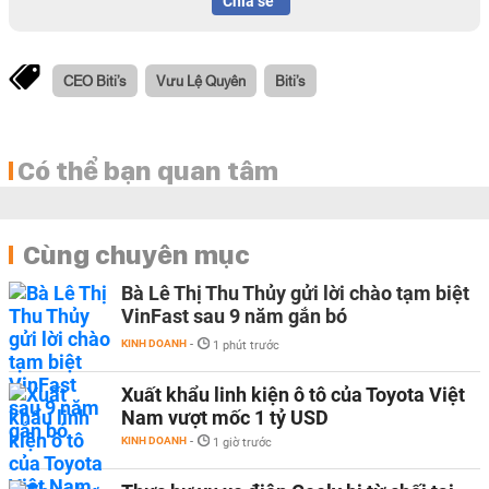
Chia sẻ
CEO Biti’s
Vưu Lệ Quyên
Biti’s
Có thể bạn quan tâm
Cùng chuyên mục
Bà Lê Thị Thu Thủy gửi lời chào tạm biệt
VinFast sau 9 năm gắn bó
KINH DOANH
-
1 phút trước
Xuất khẩu linh kiện ô tô của Toyota Việt
Nam vượt mốc 1 tỷ USD
KINH DOANH
-
1 giờ trước