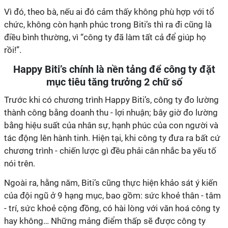
Vì đó, theo bà, nếu ai đó cảm thấy không phù hợp với tổ
chức, không còn hạnh phúc trong Biti’s thì ra đi cũng là
điều bình thường, vì “công ty đã làm tất cả để giúp họ
rồi!”.
Happy Biti’s chính là nền tảng để công ty đặt
mục tiêu tăng trưởng 2 chữ số
Trước khi có chương trình Happy Biti’s, công ty đo lường
thành công bằng doanh thu - lợi nhuận; bây giờ đo lường
bằng hiệu suất của nhân sự, hạnh phúc của con người và
tác động lên hành tinh. Hiện tại, khi công ty đưa ra bất cứ
chương trình - chiến lược gì đều phải cân nhắc ba yếu tố
nói trên.
Ngoài ra, hằng năm, Biti’s cũng thực hiện khảo sát ý kiến
của đội ngũ ở 9 hạng mục, bao gồm: sức khoẻ thân - tâm
- trí, sức khoẻ cộng đồng, có hài lòng với văn hoá công ty
hay không… Những mảng điểm thấp sẽ được công ty