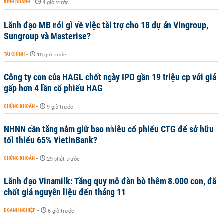
KINH DOANH
-
4 giờ trước
Lãnh đạo MB nói gì về việc tài trợ cho 18 dự án Vingroup,
Sungroup và Masterise?
TÀI CHÍNH
-
10 giờ trước
Công ty con của HAGL chốt ngày IPO gần 19 triệu cp với giá
gấp hơn 4 lần cổ phiếu HAG
CHỨNG KHOÁN
-
9 giờ trước
NHNN cần tăng nắm giữ bao nhiêu cổ phiếu CTG để sở hữu
tối thiểu 65% VietinBank?
CHỨNG KHOÁN
-
29 phút trước
Lãnh đạo Vinamilk: Tăng quy mô đàn bò thêm 8.000 con, đã
chốt giá nguyên liệu đến tháng 11
DOANH NGHIỆP
-
6 giờ trước