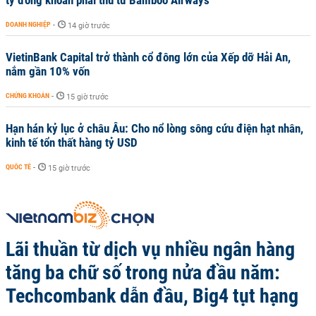
tỷ đồng khoản phải thu từ Bamboo Airways
DOANH NGHIỆP
-
14 giờ trước
VietinBank Capital trở thành cổ đông lớn của Xếp dỡ Hải An,
nắm gần 10% vốn
CHỨNG KHOÁN
-
15 giờ trước
Hạn hán kỷ lục ở châu Âu: Cho nổ lòng sông cứu điện hạt nhân,
kinh tế tổn thất hàng tỷ USD
QUỐC TẾ
-
15 giờ trước
Lãi thuần từ dịch vụ nhiều ngân hàng
tăng ba chữ số trong nửa đầu năm:
Techcombank dẫn đầu, Big4 tụt hạng