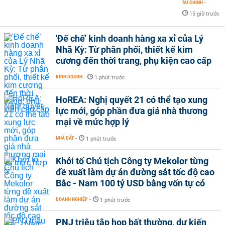
TÀI CHÍNH
-
15 giờ trước
'Đế chế’ kinh doanh hàng xa xỉ của Lý
Nhã Kỳ: Từ phân phối, thiết kế kim
cương đến thời trang, phụ kiện cao cấp
KINH DOANH
-
1 phút trước
HoREA: Nghị quyết 21 có thể tạo xung
lực mới, góp phần đưa giá nhà thương
mại về mức hợp lý
NHÀ ĐẤT
-
1 phút trước
Khởi tố Chủ tịch Công ty Mekolor từng
đề xuất làm dự án đường sắt tốc độ cao
Bắc - Nam 100 tỷ USD bằng vốn tự có
DOANH NGHIỆP
-
1 phút trước
PNJ triệu tập họp bất thường, dự kiến