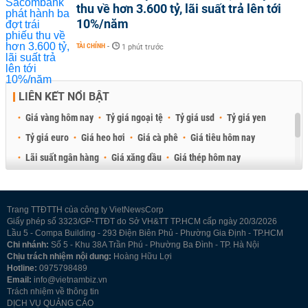
thu về hơn 3.600 tỷ, lãi suất trả lên tới
10%/năm
TÀI CHÍNH
-
1 phút trước
LIÊN KẾT NỔI BẬT
Giá vàng hôm nay
Tỷ giá ngoại tệ
Tỷ giá usd
Tỷ giá yen
Tỷ giá euro
Giá heo hơi
Giá cà phê
Giá tiêu hôm nay
Lãi suất ngân hàng
Giá xăng dầu
Giá thép hôm nay
Giá sầu riêng
Giá thịt heo
Giá gạo
Giá cao su
Best Retail Brokers
Diễn đàn đầu tư Việt Nam 2026
Trang TTĐTTH của công ty VietNewsCorp
Giấy phép số 3323/GP-TTĐT do Sở VH&TT TP.HCM cấp ngày 20/3/2026
Lầu 5 - Compa Building - 293 Điện Biên Phủ - Phường Gia Định - TP.HCM
Chi nhánh:
Số 5 - Khu 38A Trần Phú - Phường Ba Đình - TP. Hà Nội
Chịu trách nhiệm nội dung:
Hoàng Hữu Lợi
Hotline:
0975798489
Email:
info@vietnambiz.vn
Trách nhiệm về thông tin
DỊCH VỤ QUẢNG CÁO