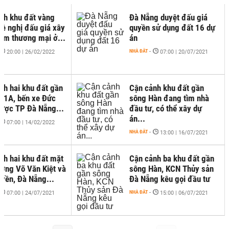
nh khu đất vàng
Đà Nẵng duyệt đấu giá
ề nghị đấu giá xây
quyền sử dụng đất 16 dự
tâm thương mại ở...
án
NHÀ ĐẤT
-
20:00 | 26/02/2022
07:00 | 20/07/2021
nh hai khu đất gần
Cận cảnh khu đất gần
ộ 1A, bến xe Đức
sông Hàn đang tìm nhà
ược TP Đà Nẵng...
đầu tư, có thể xây dự
án...
07:00 | 14/02/2022
NHÀ ĐẤT
-
13:00 | 16/07/2021
nh hai khu đất mặt
Cận cảnh ba khu đất gần
ường Võ Văn Kiệt và
sông Hàn, KCN Thủy sản
yền, Đà Nẵng...
Đà Nẵng kêu gọi đầu tư
NHÀ ĐẤT
-
07:00 | 24/07/2021
15:00 | 06/07/2021