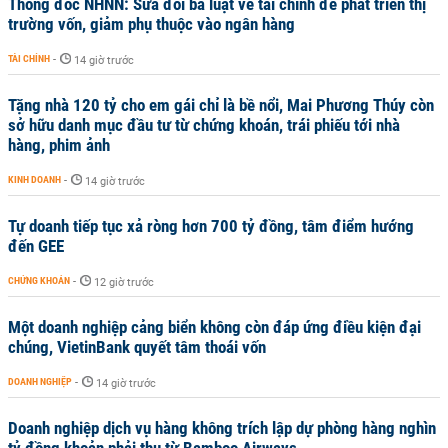
Thống đốc NHNN: Sửa đổi ba luật về tài chính để phát triển thị
trường vốn, giảm phụ thuộc vào ngân hàng
TÀI CHÍNH
-
14 giờ trước
Tặng nhà 120 tỷ cho em gái chỉ là bề nổi, Mai Phương Thúy còn
sở hữu danh mục đầu tư từ chứng khoán, trái phiếu tới nhà
hàng, phim ảnh
KINH DOANH
-
14 giờ trước
Tự doanh tiếp tục xả ròng hơn 700 tỷ đồng, tâm điểm hướng
đến GEE
CHỨNG KHOÁN
-
12 giờ trước
Một doanh nghiệp cảng biển không còn đáp ứng điều kiện đại
chúng, VietinBank quyết tâm thoái vốn
DOANH NGHIỆP
-
14 giờ trước
Doanh nghiệp dịch vụ hàng không trích lập dự phòng hàng nghìn