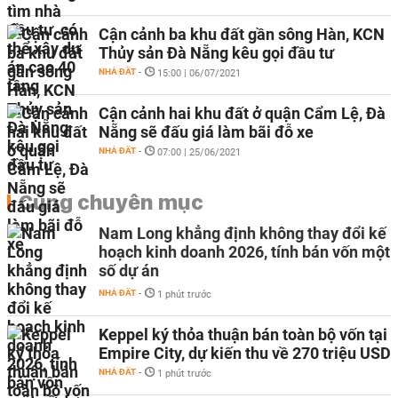
Cận cảnh ba khu đất gần sông Hàn, KCN
Thủy sản Đà Nẵng kêu gọi đầu tư
NHÀ ĐẤT
-
15:00 | 06/07/2021
Cận cảnh hai khu đất ở quận Cẩm Lệ, Đà
Nẵng sẽ đấu giá làm bãi đỗ xe
NHÀ ĐẤT
-
07:00 | 25/06/2021
Cùng chuyên mục
Nam Long khẳng định không thay đổi kế
hoạch kinh doanh 2026, tính bán vốn một
số dự án
NHÀ ĐẤT
-
1 phút trước
Keppel ký thỏa thuận bán toàn bộ vốn tại
Empire City, dự kiến thu về 270 triệu USD
NHÀ ĐẤT
-
1 phút trước