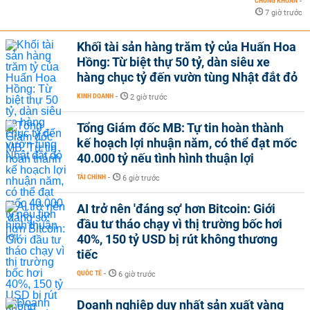
CHỨNG KHOÁN
-
7 giờ trước
Khối tài sản hàng trăm tỷ của Huấn Hoa
Hồng: Từ biệt thự 50 tỷ, dàn siêu xe
hàng chục tỷ đến vườn tùng Nhật đắt đỏ
KINH DOANH
-
2 giờ trước
Tổng Giám đốc MB: Tự tin hoàn thành
kế hoạch lợi nhuận năm, có thể đạt mốc
40.000 tỷ nếu tình hình thuận lợi
TÀI CHÍNH
-
6 giờ trước
AI trở nên 'đáng sợ' hơn Bitcoin: Giới
đầu tư tháo chạy vì thị trường bốc hơi
40%, 150 tỷ USD bị rút không thương
tiếc
QUỐC TẾ
-
6 giờ trước
Doanh nghiệp duy nhất sản xuất vàng