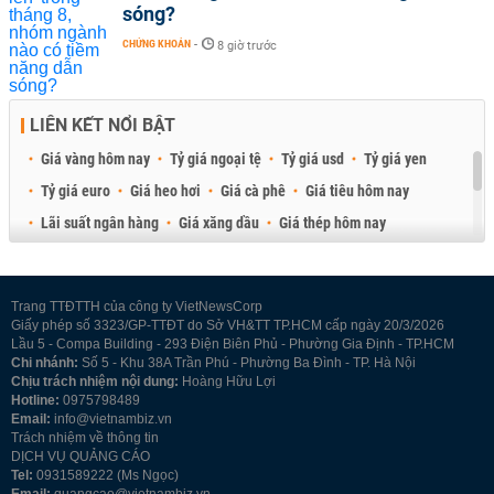
sóng?
CHỨNG KHOÁN
-
8 giờ trước
LIÊN KẾT NỔI BẬT
Giá vàng hôm nay
Tỷ giá ngoại tệ
Tỷ giá usd
Tỷ giá yen
Tỷ giá euro
Giá heo hơi
Giá cà phê
Giá tiêu hôm nay
Lãi suất ngân hàng
Giá xăng dầu
Giá thép hôm nay
Giá sầu riêng
Giá thịt heo
Giá gạo
Giá cao su
Best Retail Brokers
Diễn đàn đầu tư Việt Nam 2026
Trang TTĐTTH của công ty VietNewsCorp
Giấy phép số 3323/GP-TTĐT do Sở VH&TT TP.HCM cấp ngày 20/3/2026
Lầu 5 - Compa Building - 293 Điện Biên Phủ - Phường Gia Định - TP.HCM
Chi nhánh:
Số 5 - Khu 38A Trần Phú - Phường Ba Đình - TP. Hà Nội
Chịu trách nhiệm nội dung:
Hoàng Hữu Lợi
Hotline:
0975798489
Email:
info@vietnambiz.vn
Trách nhiệm về thông tin
DỊCH VỤ QUẢNG CÁO
Tel:
0931589222 (Ms Ngọc)