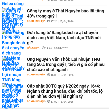
Công ty may ở Thái Nguyên báo lãi tăng
40% trong quý I
DOANH NGHIỆP
-
17:24 | 23/04/2026
Đơn hàng từ Bangladesh ồ ạt chuyển
dịch sang Việt Nam, lãnh đạo TNG nói
gì?
HÀNG HÓA
-
14:26 | 20/04/2026
Ông Nguyễn Văn Thời: Lợi nhuận TNG
tăng 50% trong quý I, tiếc vì giá cổ phiếu
chưa cao nhất ngành
DOANH NGHIỆP
-
16:08 | 19/04/2026
Cập nhật BCTC quý I/2026 ngày 16/4:
Ngành chứng khoán, dầu khí bứt tốc, lộ
diện nhiều đơn vị lãi nghìn tỷ
DOANH NGHIỆP
-
17:00 | 16/04/2026