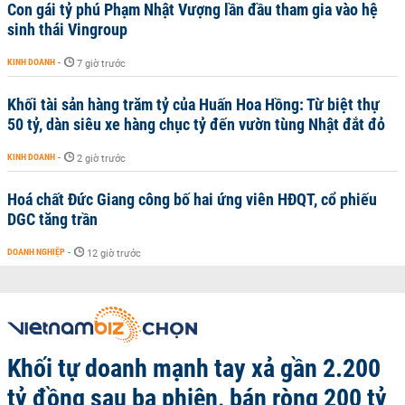
Con gái tỷ phú Phạm Nhật Vượng lần đầu tham gia vào hệ
sinh thái Vingroup
KINH DOANH
-
7 giờ trước
Khối tài sản hàng trăm tỷ của Huấn Hoa Hồng: Từ biệt thự
50 tỷ, dàn siêu xe hàng chục tỷ đến vườn tùng Nhật đắt đỏ
KINH DOANH
-
2 giờ trước
Hoá chất Đức Giang công bố hai ứng viên HĐQT, cổ phiếu
DGC tăng trần
DOANH NGHIỆP
-
12 giờ trước
Khối tự doanh mạnh tay xả gần 2.200
tỷ đồng sau ba phiên, bán ròng 200 tỷ