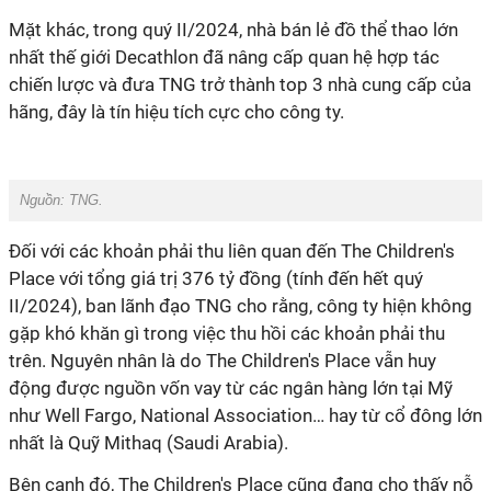
Mặt khác, trong quý II/2024,
nhà bán lẻ đồ thể thao lớn
nhất thế giới Decathlon đã nâng cấp quan hệ hợp tác
chiến lược và đưa TNG trở thành top 3 nhà cung cấp của
hãng, đây là tín hiệu tích cực cho công ty.
Nguồn: TNG.
Đối với các khoản phải thu liên quan đến The Children's
Place với tổng giá trị 376 tỷ đồng (tính đến hết quý
II
/2024), ban lãnh đạo TNG cho rằng, công ty hiện không
gặp khó khăn gì trong việc thu hồi các khoản phải thu
trên
. Nguyên nhân là
do The Children's Place vẫn huy
động được nguồn vốn vay từ các ngân hàng lớn tại Mỹ
như Well Fargo, National Association… hay từ cổ đông lớn
nhất là Quỹ Mithaq (Saudi Arabia).
Bên cạnh đó,
The Children's Place cũng đang cho thấy nỗ