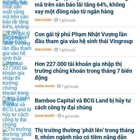
mã trên sàn báo lãi tăng 64%, không
vay một đồng nào từ ngân hàng
KINH DOANH
-
7 giờ trước
Con gái tỷ phú Phạm Nhật Vượng lần
đầu tham gia vào hệ sinh thái Vingroup
KINH DOANH
-
7 giờ trước
Hơn 227.000 tài khoản gia nhập thị
trường chứng khoán trong tháng 7 biến
động
CHỨNG KHOÁN
-
7 giờ trước
Bamboo Capital và BCG Land bị hủy tư
cách công ty đại chúng
DOANH NGHIỆP
-
9 giờ trước
Thị trường thường ‘phất lên’ trong tháng
8, nhóm ngành nào có tiềm năng dẫn