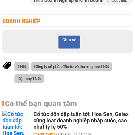
Theo
Doanh Nghiệp & Kinh Doanh
Copy link
DOANH NGHIỆP
Chia sẻ
TNG
Công ty cổ phần đầu tư và thương mại TNG
Dệt may TNG
Có thể bạn quan tâm
Cổ tức dồn dập tuần tới: Hoa Sen, Gelex
cùng loạt doanh nghiệp nhập cuộc, cao
nhất tỷ lệ 50%
DOANH NGHIỆP
-
15:23 | 02/05/2026