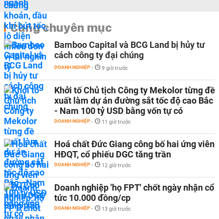
Cùng chuyên mục
Bamboo Capital và BCG Land bị hủy tư
cách công ty đại chúng
DOANH NGHIỆP
-
9 giờ trước
Khởi tố Chủ tịch Công ty Mekolor từng đề
xuất làm dự án đường sắt tốc độ cao Bắc
- Nam 100 tỷ USD bằng vốn tự có
DOANH NGHIỆP
-
11 giờ trước
Hoá chất Đức Giang công bố hai ứng viên
HĐQT, cổ phiếu DGC tăng trần
DOANH NGHIỆP
-
12 giờ trước
Doanh nghiệp 'họ FPT' chốt ngày nhận cổ
tức 10.000 đồng/cp
DOANH NGHIỆP
-
13 giờ trước