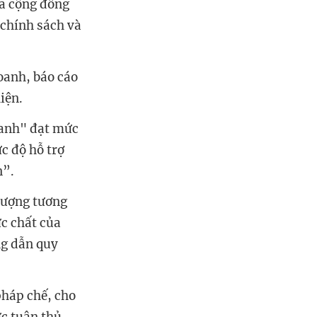
ủa cộng đồng
 chính sách và
oanh, báo cáo
hiện.
oanh" đạt mức
c độ hỗ trợ
n”.
lượng tương
ực chất của
g dẫn quy
pháp chế, cho