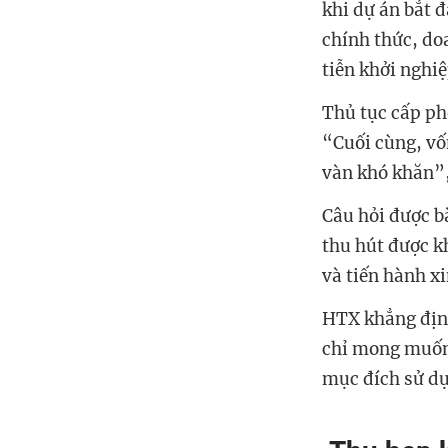
khi dự án bắt đ
chính thức, do
tiễn khởi nghiệ
Thủ tục cấp phé
“Cuối cùng, vố
vàn khó khăn”,
Câu hỏi được bà
thu hút được k
và tiến hành xi
HTX khẳng định
chỉ mong muốn 
mục đích sử dụ