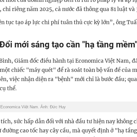
đổi mới của doanh nghiệp đến từ rủi ro pháp lý và áp l
 chỉ riêng năm 2025, cả nước đã thông qua 81 luật và 
iên tục tạo áp lực chi phí tuân thủ cực kỳ lớn”, ông 
Đổi mới sáng tạo cần "hạ tầng mềm
 Bình, Giám đốc điều hành tại Economica Việt Nam, đ
một chiếc "máy quét" để rà soát toàn bộ vấn đề của m
ên, việc nhận diện ra "bệnh" mới chỉ là bước đầu; qua
cụ thể.
ại Economica Việt Nam. Ảnh: Đức Huy
tích, sức hấp dẫn đối với nhà đầu tư hiện nay không 
 đường cao tốc hay cây cầu, mà quyết định ở "hạ tầ