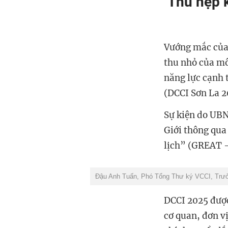
Thu hẹp k
Vướng mắc của 
thu nhỏ của mô
năng lực cạnh 
(DCCI Sơn La 2
Sự kiện do UBN
Giới thông qua
lịch”
(GREAT – 
Đậu Anh Tuấn, Phó Tổng Thư ký VCCI, Trư
DCCI 2025 được
cơ quan, đơn v