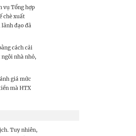
h vụ Tổng hợp
ế chè xuất
n lãnh đạo đã
bằng cách cải
t ngôi nhà nhỏ,
đánh giá mức
ố tiền mà HTX
ịch. Tuy nhiên,