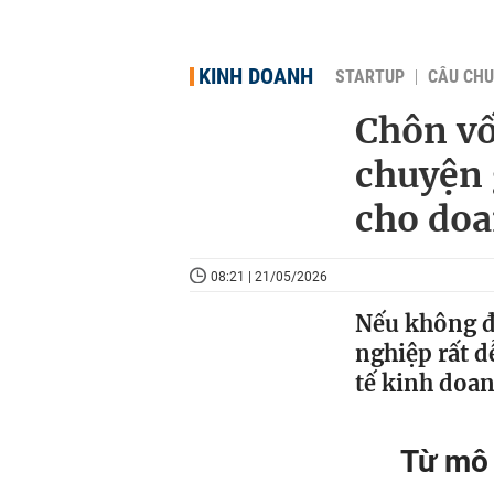
KINH DOANH
STARTUP
CÂU CHU
Chôn vố
chuyện 
cho doa
08:21 | 21/05/2026
Nếu không đ
nghiệp rất d
tế kinh doan
Từ mô 