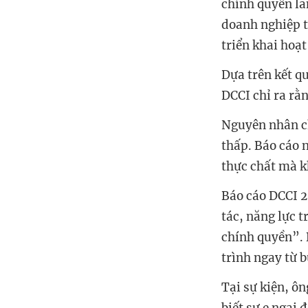
chính quyền lắ
doanh nghiệp t
triển khai hoạ
Dựa trên kết q
DCCI chỉ ra rằ
Nguyên nhân ch
thấp. Báo cáo 
thực chất mà k
Báo cáo DCCI 
tác, năng lực 
chính quyền”.
trình ngay từ b
Tại sự kiện, ô