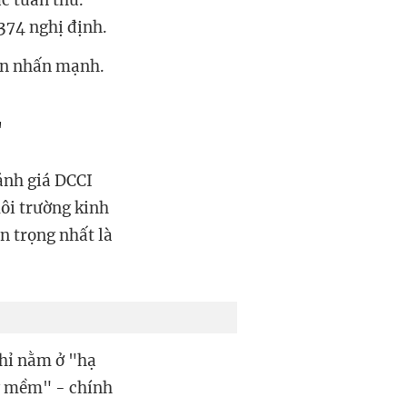
ực tuân thủ.
374 nghị định.
Tuấn nhấn mạnh.
"
ánh giá DCCI
ôi trường kinh
n trọng nhất là
chỉ nằm ở "hạ
ng mềm" - chính