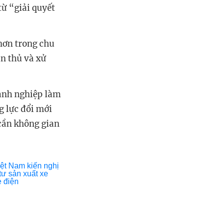
từ “giải quyết
hơn trong chu
ân thủ và xử
oanh nghiệp làm
g lực đổi mới
cần không gian