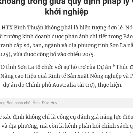
hoảng trống giữa quy định pháp lý 
khởi nghiệp
HTX Bình Thuận không phải là hiện tượng đơn lẻ. Nó 
i trường kinh doanh được phản ánh chi tiết trong Báo
tranh cấp sở, ban, ngành và địa phương tỉnh Sơn La 
025), vừa được công bố vào chiều 20/5.
D tỉnh Sơn La tổ chức với sự hỗ trợ của Dự án “Thúc 
 Nâng cao Hiệu quả Kinh tế Sản xuất Nông nghiệp và P
dự án do Chính phủ Australia tài trợ), thực hiện.
ởng Ban pháp chế. Ảnh: Đức Huy
 xác định không chỉ là công cụ đánh giá năng lực điề
ị và địa phương, mà còn là kênh phản hồi chính sách 