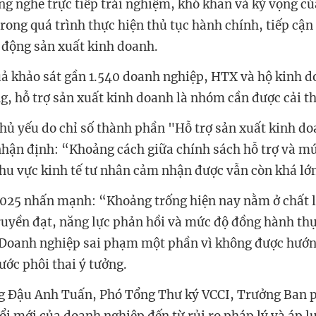
ng nghe trực tiếp trải nghiệm, khó khăn và kỳ vọng c
rong quá trình thực hiện thủ tục hành chính, tiếp cận
t động sản xuất kinh doanh.
uả khảo sát gần 1.540 doanh nghiệp, HTX và hộ kinh d
ng, hỗ trợ sản xuất kinh doanh là nhóm cần được cải t
ủ yếu do chỉ số thành phần "Hỗ trợ sản xuất kinh d
nhận định: “Khoảng cách giữa chính sách hỗ trợ và mứ
hu vực kinh tế tư nhân cảm nhận được vẫn còn khá lớ
2025 nhấn mạnh: “Khoảng trống hiện nay nằm ở chất 
truyền đạt, năng lực phản hồi và mức độ đồng hành th
 Doanh nghiệp sai phạm một phần vì không được hướn
ước phôi thai ý tưởng.
ng Đậu Anh Tuấn, Phó Tổng Thư ký VCCI, Trưởng Ban 