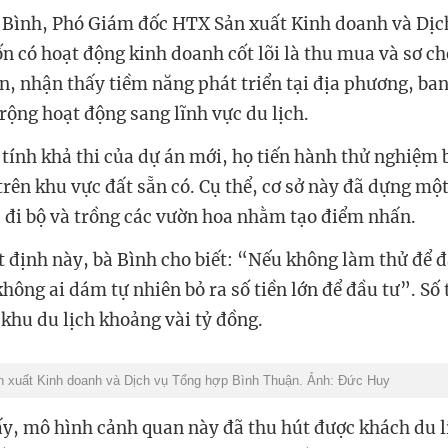
 Bình, Phó Giám đốc HTX Sản xuất Kinh doanh và Dịc
n có hoạt động kinh doanh cốt lõi là thu mua và sơ ch
n, nhận thấy tiềm năng phát triển tại địa phương, ba
rộng hoạt động sang lĩnh vực du lịch.
tính khả thi của dự án mới, họ tiến hành thử nghiệm 
trên khu vực đất sẵn có. Cụ thể, cơ sở này đã dựng mộ
u đi bộ và trồng các vườn hoa nhằm tạo điểm nhấn.
ết định này, bà Bình cho biết: “Nếu không làm thử để 
không ai dám tự nhiên bỏ ra số tiền lớn để đầu tư”. S
 khu du lịch khoảng vài tỷ đồng.
 xuất Kinh doanh và Dịch vụ Tổng hợp Bình Thuận. Ảnh: Đức Huy
ấy, mô hình cảnh quan này đã thu hút được khách du l