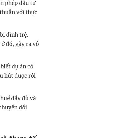
in phép đầu tư
thuẫn với thực
bị đình trệ.
ở đó, gây ra vô
biết dự án có
u hút được rồi
thuế đầy đủ và
chuyển đổi