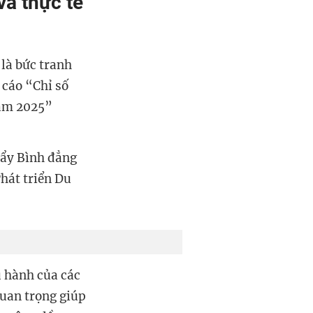
và thực tế
là bức tranh
 cáo “Chỉ số
năm 2025”
đẩy Bình đẳng
hát triển Du
u hành của các
quan trọng giúp