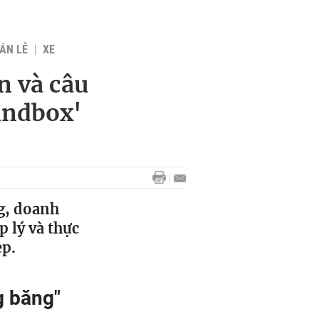
BÁN LẺ
XE
n và câu
sandbox'
g, doanh
p lý và thực
ẹp.
g băng"