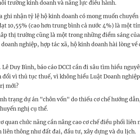
môi trường kinh doanh và năng lực điều hành.
La ghi nhận tỷ lệ hộ kinh doanh có mong muốn chuyển
ạt 10,55% (cao hơn trung bình cả nước 4%) là một tín 
hâp thị trường cũng là một trong những điểm sáng của
doanh nghiệp, hợp tác xã, hộ kinh doanh hài lòng về 
 Lê Duy Bình, báo cáo DCCI cần đi sâu tìm hiểu nguyê
đổi vì thủ tục thuế, vì không hiểu Luật Doanh nghiệp,
trị mới?
tình trạng dự án "chôn vốn" do thiếu cơ chế hướng dẫn
huyến nghị cụ thể.
cơ quan chức năng cần nâng cao cơ chế điều phối liên 
liên thông như đất đai, đầu tư, xây dựng và du lịch.