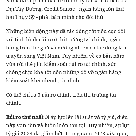
Bank
đã sụp đổ hoặc tự thanh lý tài sản. Ở bên kia
Đại Tây Dương, Credit Suisse - ngân hàng lớn thứ
hai Thụy Sỹ - phải bán mình cho đối thủ.
Những biến động này đã tác động rất tiêu cực đối
với tình hình rủi ro ở thị trường tài chính, ngân
hàng trên thế giới và đương nhiên có tác động lan
truyền sang Việt Nam. Tuy nhiên, về cơ bản năm
vừa rồi thế giới kiểm soát rủi ro tài chính, sức
chống chịu khá tốt nên những đổ vỡ ngân hàng
kiểm soát khá nhanh, ổn định.
Có thể chỉ ra 3 rủi ro chính trên thị trường tài
chính.
Rủi ro thứ nhất
là
áp lực lên lãi suất và tỷ giá, điều
này vẫn còn và luôn luôn tồn tại. Tuy nhiên, áp lực
tỷ giá 2024 đã giảm bớt.
Trong năm 2023 vừa qua,